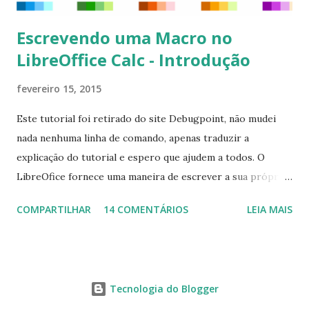
Escrevendo uma Macro no
LibreOffice Calc - Introdução
fevereiro 15, 2015
Este tutorial foi retirado do site Debugpoint, não mudei
nada nenhuma linha de comando, apenas traduzir a
explicação do tutorial e espero que ajudem a todos. O
LibreOfice fornece uma maneira de escrever a sua própria
macro para automatizar várias tarefas repetitivas em seu
COMPARTILHAR
14 COMENTÁRIOS
LEIA MAIS
aplicativo de escritório. Você pode usar Python ou Basic
para o desenvolvimento do macro. Este tutorial se
concentra em escrever um macro básico 'Olá Mundo'
usando básico do LibreOffice Calc . Macro Objetivo Nós
Tecnologia do Blogger
iremos criar uma macro que iria colocar a string ' Olá