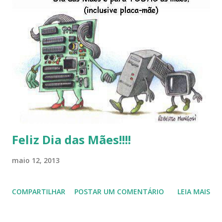
do LibreOffice , o IX Latinoware, a Microsoft boicotando o
Linux (como sempre), o lançamento do Windows 8 e a sua
baixa taxa de adesão pelos usuários, entre out ros. Gostaria
de desejar a todos Boas Festas e que em 2013 possamos
estar juntos novamente. Feliz Natal!!!! F eli z 2013 a todos!!!
Feliz Dia das Mães!!!!
maio 12, 2013
COMPARTILHAR
POSTAR UM COMENTÁRIO
LEIA MAIS