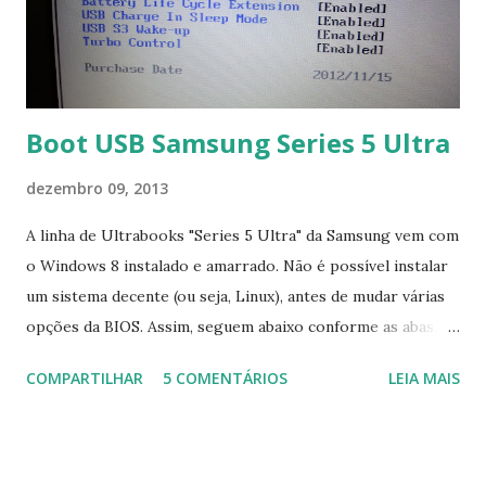
Boot USB Samsung Series 5 Ultra
dezembro 09, 2013
A linha de Ultrabooks "Series 5 Ultra" da Samsung vem com
o Windows 8 instalado e amarrado. Não é possível instalar
um sistema decente (ou seja, Linux), antes de mudar várias
opções da BIOS. Assim, seguem abaixo conforme as abas, a
configuração da BIOS necessária para conseguir fazer boot.
COMPARTILHAR
5 COMENTÁRIOS
LEIA MAIS
Na inicialização aperte F2 para acessar a BIOS e então faça
as seguintes alterações: Advanced : Fast BIOS Mode ->
Disabled AHCI Mode Control -> Manual ( Atenção: Se você
não for usar exclusivamente Linux, mas sim fazer dual boot