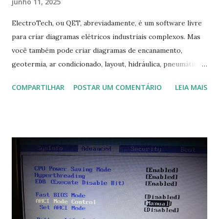
junho 11, 2025
ElectroTech, ou QET, abreviadamente, é um software livre
para criar diagramas elétricos industriais complexos. Mas
você também pode criar diagramas de encanamento,
geotermia, ar condicionado, layout, hidráulica, pneumática,
domótica, PID, fotovoltaica, encanamento de piscinas, etc.!
COMPARTILHAR
POSTAR UM COMENTÁRIO
LEIA MAIS
Na última versão 0.100, a coleção contém mais de 8.000
símbolos... Mais informações clique aqui . Para baixar clique
no link: https://qelectrotech.org/download.php