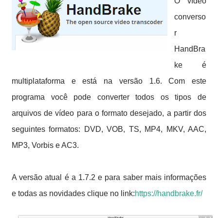
O vídeo
converso
r
HandBra
ke é
multiplataforma
e está na versão 1.6.
Com este
programa você
pode converter
todos os tipos de
arquivos de vídeo
para o formato desejado
, a partir dos
seguintes formatos
: DVD
, VOB,
TS
, MP4,
MKV
, AAC
,
MP3,
Vorbis
e AC3.
A versão atual é a 1.7.2 e para saber mais informações
e todas as novidades clique no link:
https://handbrake.fr/