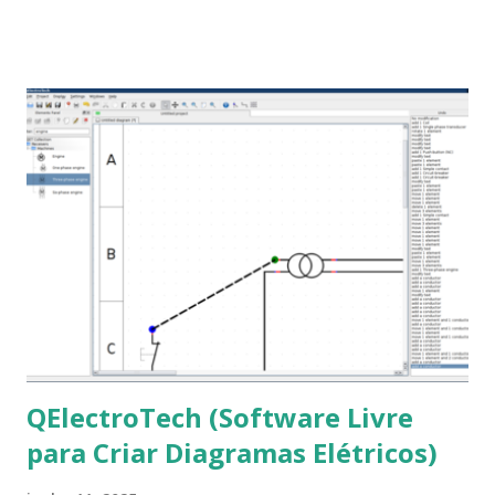
que os trabalhos sejam entregues nas fontes Times New
Roman e Arial, por meio desta postagem espero pode
ajudar a todos com a instalação da fonte ttf-mscorefonts
que contém essas fontes. Ao instalar o GNU/Linux abra o
terminal e execute o comando: $ sudo apt-get install ttf-
mscorefonts-installer Leia os termos de uso e avance
clicando em “Ok” Agora aceite os termos de uso clicando
em “Sim” Pronto agora abra o LibreOffice e veja se as
fontes Times New Roman, Arial estão instaladas. Caso
ocorra algum erro ou precisa reinstalar, execute: $ sudo
apt-get install --reinstall ttf-mscorefonts-installer
QElectroTech (Software Livre
para Criar Diagramas Elétricos)