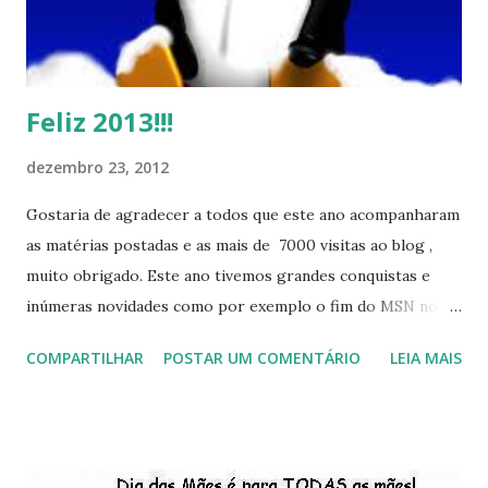
Feliz 2013!!!
dezembro 23, 2012
Gostaria de agradecer a todos que este ano acompanharam
as matérias postadas e as mais de 7000 visitas ao blog ,
muito obrigado. Este ano tivemos grandes conquistas e
inúmeras novidades como por exemplo o fim do MSN no
início de 2013, a criação da União Livre e o desenvolvimento
COMPARTILHAR
POSTAR UM COMENTÁRIO
LEIA MAIS
do Kaiana que será lançada em 2013, distro nacional , a
descontinução do BigLinux do DreanLinux entre outr as
distro, o lançamento do liv ro da S B P - Software Publico
Brasileiro, os dois anos do LibreOffice, o prime iro Hackday