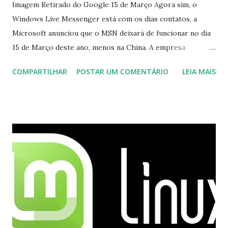
Imagem Retirado do Google 15 de Março Agora sim, o
Windows Live Messenger está com os dias contatos, a
Microsoft anunciou que o MSN deixará de funcionar no dia
15 de Março deste ano, menos na China. A empresa
aconselha a todos os usuários a usarem o Skype que foi
COMPARTILHAR
POSTAR UM COMENTÁRIO
LEIA MAIS
integrado com o serviço do MSN, segundo a empresa, os
usuários estão sendo notificados por e-mail sobre como
proceder para fazer esta mudança de plataforma (eu não
recebi até agora tal notificação). Acho o Skype melhor que
o Windows Live (assim como muitos profissionais de TI) ,
mesmo na versão para Linux, claro, sempre existem outras
opções e o Pidgin, que se mostra como opção.