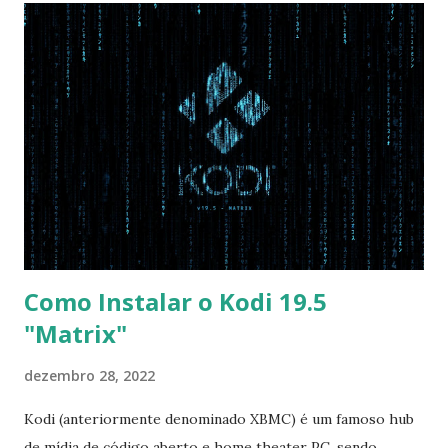
com Win, deixe essa opção no Auto ) Set AHCI Mode ->
Disabled USB S3 Wake-up -> Enabled Boot: Secure Boot ->
Disabled OS Mode Selection -> UEFI and CSM OS (Essa
opção garante boot com Win e Linux) Boot > Boot Priority
Order USB HDD: SATA CD: SATA HDD: Essa ordem de boot
vai garantir que ele tente primeiro o boot pela USB, depois
pelo CD e por último no HD. Apenas as opções acima são
as necessá...
Como Instalar o Kodi 19.5
"Matrix"
dezembro 28, 2022
Kodi (anteriormente denominado XBMC) é um famoso hub
de mídia de código aberto e home theater PC, sendo