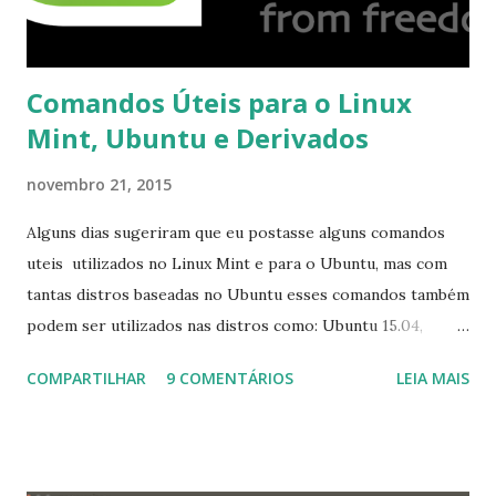
Comandos Úteis para o Linux
Mint, Ubuntu e Derivados
novembro 21, 2015
Alguns dias sugeriram que eu postasse alguns comandos
uteis utilizados no Linux Mint e para o Ubuntu, mas com
tantas distros baseadas no Ubuntu esses comandos também
podem ser utilizados nas distros como: Ubuntu 15.04,
Ubuntu 14.10, Ubuntu 14.04 , Linux Mint 17.2, Linux Mint 17.1,
COMPARTILHAR
9 COMENTÁRIOS
LEIA MAIS
Linux Mint 17, Pinguy OS 14.04, Elementary OS 0.3, Deepin
2014, Peppermint Five, LXLE 14.04 and Linux Lite 2 2 ,
DuZeru, Kaiana e derivados . Segue alguns comandos
importantes para manutenção do sistema, principalmente