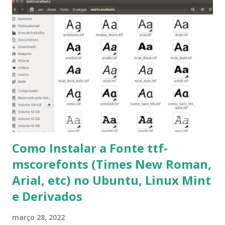
para usuários iniciantes... 1- Atualizar a lista de pacotes: $
sudo apt-get update 2- Atualizar toda a distro: $ sudo apt-
get -f dist-upgrade ou update-manager -d -c 3- Instalar
pacotes: $ sudo apt-get install [nome do pacote] 4-
Procurar arquivos corrompidos: $ sudo apt-get check 5-
Corrigir problemas de dependências, concluir instalação de
pacotes pendentes e outros erros: $ sudo apt-get -f install
6- Se o comando sudo apt-get -f install nã...
Como Instalar a Fonte ttf-
mscorefonts (Times New Roman,
Arial, etc) no Ubuntu, Linux Mint
e Derivados
março 28, 2022