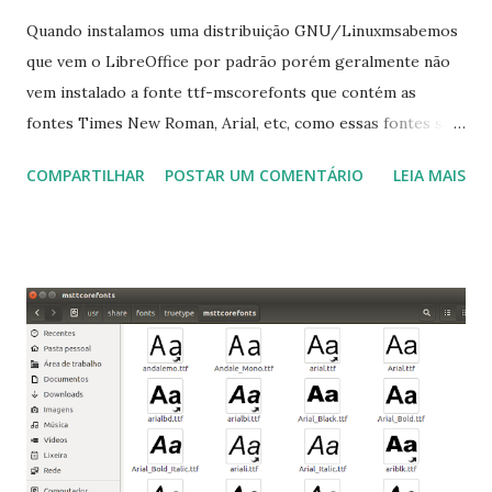
Quando instalamos uma distribuição GNU/Linuxmsabemos
que vem o LibreOffice por padrão porém geralmente não
vem instalado a fonte ttf-mscorefonts que contém as
fontes Times New Roman, Arial, etc, como essas fontes são
muito útil para os universitários, pelo mundo corporativo e
COMPARTILHAR
POSTAR UM COMENTÁRIO
LEIA MAIS
a Associação Brasileira de Normas Técnicas (ABNT), exige
que os trabalhos sejam entregues nas fontes Times New
Roman e Arial, por meio desta postagem espero pode
ajudar a todos com a instalação da fonte ttf-mscorefonts
que contém essas fontes. Ao instalar o GNU/Linux abra o
terminal e execute o comando: $ sudo apt-get install ttf-
mscorefonts-installer Leia os termos de uso e avance
clicando em “Ok” Agora aceite os termos de uso clicando
em “Sim” Pronto agora abra o LibreOffice e veja se as
fontes Times New Roman, Arial estão instaladas. Caso
ocorra algum erro ou precisa reinstalar, execute: $ sudo