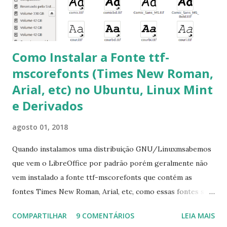
apt-get install --reinstall ttf-mscorefonts-installer
Como Instalar a Fonte ttf-
mscorefonts (Times New Roman,
Arial, etc) no Ubuntu, Linux Mint
e Derivados
agosto 01, 2018
Quando instalamos uma distribuição GNU/Linuxmsabemos
que vem o LibreOffice por padrão porém geralmente não
vem instalado a fonte ttf-mscorefonts que contém as
fontes Times New Roman, Arial, etc, como essas fontes são
muito útil para os universitários, pelo mundo corporativo e
COMPARTILHAR
9 COMENTÁRIOS
LEIA MAIS
a Associação Brasileira de Normas Técnicas (ABNT), exige