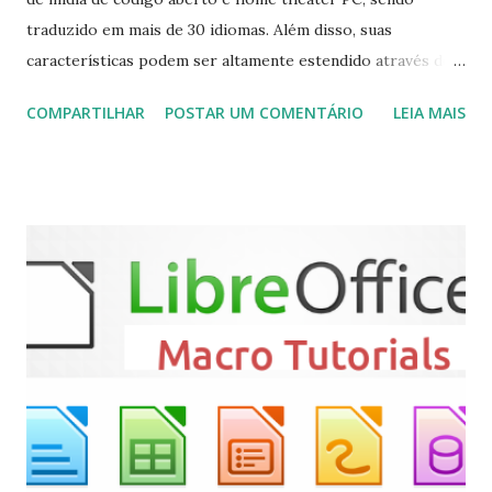
traduzido em mais de 30 idiomas. Além disso, suas
características podem ser altamente estendido através de
plugins de terceiros e extensões e tem suporte para PVR
COMPARTILHAR
POSTAR UM COMENTÁRIO
LEIA MAIS
(personal video recorder). A versão final do Kodi 19.5
“Matrix” foi lançado, chegando com alterações que podem
ser vistas clicando aqui . Para instalar no Ubuntu, Linux
Mint, Elementary OS e derivados, execute: $ sudo add-apt-
repository ppa:team-xbmc/ppa $ sudo apt-get update $
sudo apt-get install kodi Use o comando a seguir para
instalar codecs de áudio e outros complementos,
executando: $ sudo apt-get install --install-suggests
kodi Para remover, execute: $ sudo apt-get remove
kodi*