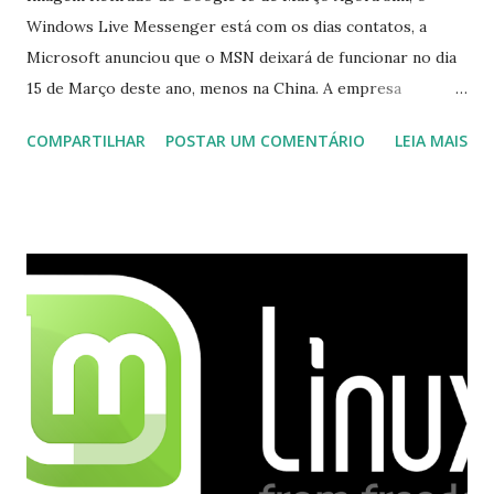
Windows Live Messenger está com os dias contatos, a
Microsoft anunciou que o MSN deixará de funcionar no dia
15 de Março deste ano, menos na China. A empresa
aconselha a todos os usuários a usarem o Skype que foi
COMPARTILHAR
POSTAR UM COMENTÁRIO
LEIA MAIS
integrado com o serviço do MSN, segundo a empresa, os
usuários estão sendo notificados por e-mail sobre como
proceder para fazer esta mudança de plataforma (eu não
recebi até agora tal notificação). Acho o Skype melhor que
o Windows Live (assim como muitos profissionais de TI) ,
mesmo na versão para Linux, claro, sempre existem outras
opções e o Pidgin, que se mostra como opção.