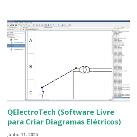
que os trabalhos sejam entregues nas fontes Times New
Roman e Arial, por meio desta postagem espero pode
ajudar a todos com a instalação da fonte ttf-mscorefonts
que contém essas fontes. Ao instalar o GNU/Linux abra o
terminal e execute o comando: $ sudo apt-get install ttf-
mscorefonts-installer Leia os termos de uso e avance
clicando em “Ok” Agora aceite os termos de uso clicando
em “Sim” Pronto agora abra o LibreOffice e veja se as
fontes Times New Roman, Arial estão instaladas. Caso
ocorra algum erro ou precisa reinstalar, execute: $ sudo
apt-get install --reinstall ttf-mscorefonts-installer
QElectroTech (Software Livre
para Criar Diagramas Elétricos)
junho 11, 2025