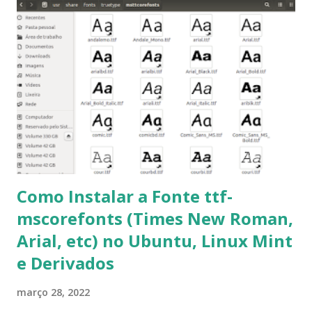
para usuários iniciantes... 1- Atualizar a lista de pacotes: $
sudo apt-get update 2- Atualizar toda a distro: $ sudo apt-
get -f dist-upgrade ou update-manager -d -c 3- Instalar
pacotes: $ sudo apt-get install [nome do pacote] 4-
Procurar arquivos corrompidos: $ sudo apt-get check 5-
Corrigir problemas de dependências, concluir instalação de
pacotes pendentes e outros erros: $ sudo apt-get -f install
6- Se o comando sudo apt-get -f install nã...
Como Instalar a Fonte ttf-
mscorefonts (Times New Roman,
Arial, etc) no Ubuntu, Linux Mint
e Derivados
março 28, 2022