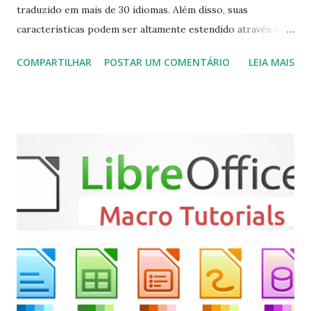
traduzido em mais de 30 idiomas. Além disso, suas
características podem ser altamente estendido através de
plugins de terceiros e extensões e tem suporte para PVR
COMPARTILHAR
POSTAR UM COMENTÁRIO
LEIA MAIS
(personal video recorder). A versão final do Kodi 19.5
“Matrix” foi lançado, chegando com alterações que podem
ser vistas clicando aqui . Para instalar no Ubuntu, Linux
Mint, Elementary OS e derivados, execute: $ sudo add-apt-
repository ppa:team-xbmc/ppa $ sudo apt-get update $
sudo apt-get install kodi Use o comando a seguir para
instalar codecs de áudio e outros complementos,
executando: $ sudo apt-get install --install-suggests
kodi Para remover, execute: $ sudo apt-get remove
kodi*