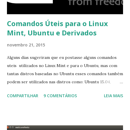
Comandos Úteis para o Linux
Mint, Ubuntu e Derivados
novembro 21, 2015
Alguns dias sugeriram que eu postasse alguns comandos
uteis utilizados no Linux Mint e para o Ubuntu, mas com
tantas distros baseadas no Ubuntu esses comandos também
podem ser utilizados nas distros como: Ubuntu 15.04,
Ubuntu 14.10, Ubuntu 14.04 , Linux Mint 17.2, Linux Mint 17.1,
COMPARTILHAR
9 COMENTÁRIOS
LEIA MAIS
Linux Mint 17, Pinguy OS 14.04, Elementary OS 0.3, Deepin
2014, Peppermint Five, LXLE 14.04 and Linux Lite 2 2 ,
DuZeru, Kaiana e derivados . Segue alguns comandos
importantes para manutenção do sistema, principalmente