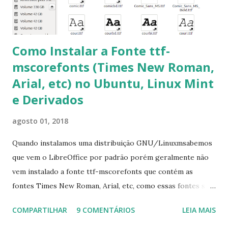
apt-get install --reinstall ttf-mscorefonts-installer
Como Instalar a Fonte ttf-
mscorefonts (Times New Roman,
Arial, etc) no Ubuntu, Linux Mint
e Derivados
agosto 01, 2018
Quando instalamos uma distribuição GNU/Linuxmsabemos
que vem o LibreOffice por padrão porém geralmente não
vem instalado a fonte ttf-mscorefonts que contém as
fontes Times New Roman, Arial, etc, como essas fontes são
muito útil para os universitários, pelo mundo corporativo e
COMPARTILHAR
9 COMENTÁRIOS
LEIA MAIS
a Associação Brasileira de Normas Técnicas (ABNT), exige