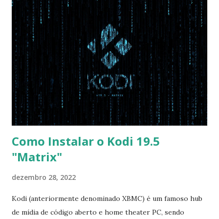
com Win, deixe essa opção no Auto ) Set AHCI Mode ->
Disabled USB S3 Wake-up -> Enabled Boot: Secure Boot ->
Disabled OS Mode Selection -> UEFI and CSM OS (Essa
opção garante boot com Win e Linux) Boot > Boot Priority
Order USB HDD: SATA CD: SATA HDD: Essa ordem de boot
vai garantir que ele tente primeiro o boot pela USB, depois
pelo CD e por último no HD. Apenas as opções acima são
as necessá...
Como Instalar o Kodi 19.5
"Matrix"
dezembro 28, 2022
Kodi (anteriormente denominado XBMC) é um famoso hub
de mídia de código aberto e home theater PC, sendo