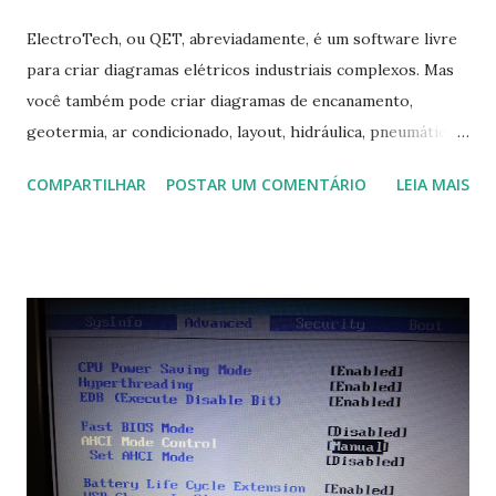
ElectroTech, ou QET, abreviadamente, é um software livre
para criar diagramas elétricos industriais complexos. Mas
você também pode criar diagramas de encanamento,
geotermia, ar condicionado, layout, hidráulica, pneumática,
domótica, PID, fotovoltaica, encanamento de piscinas, etc.!
COMPARTILHAR
POSTAR UM COMENTÁRIO
LEIA MAIS
Na última versão 0.100, a coleção contém mais de 8.000
símbolos... Mais informações clique aqui . Para baixar clique
no link: https://qelectrotech.org/download.php