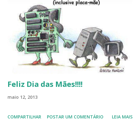
Linux (como sempre), o lançamento do Windows 8 e a sua
baixa taxa de adesão pelos usuários, entre out ros. Gostaria
de desejar a todos Boas Festas e que em 2013 possamos
estar juntos novamente. Feliz Natal!!!! F eli z 2013 a todos!!!
Feliz Dia das Mães!!!!
maio 12, 2013
COMPARTILHAR
POSTAR UM COMENTÁRIO
LEIA MAIS