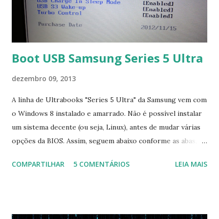
Boot USB Samsung Series 5 Ultra
dezembro 09, 2013
A linha de Ultrabooks "Series 5 Ultra" da Samsung vem com
o Windows 8 instalado e amarrado. Não é possível instalar
um sistema decente (ou seja, Linux), antes de mudar várias
opções da BIOS. Assim, seguem abaixo conforme as abas, a
configuração da BIOS necessária para conseguir fazer boot.
COMPARTILHAR
5 COMENTÁRIOS
LEIA MAIS
Na inicialização aperte F2 para acessar a BIOS e então faça
as seguintes alterações: Advanced : Fast BIOS Mode ->
Disabled AHCI Mode Control -> Manual ( Atenção: Se você
não for usar exclusivamente Linux, mas sim fazer dual boot