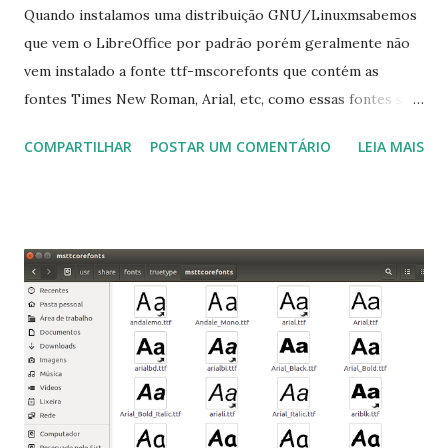
Quando instalamos uma distribuição GNU/Linuxmsabemos
que vem o LibreOffice por padrão porém geralmente não
vem instalado a fonte ttf-mscorefonts que contém as
fontes Times New Roman, Arial, etc, como essas fontes são
muito útil para os universitários, pelo mundo corporativo e
COMPARTILHAR
POSTAR UM COMENTÁRIO
LEIA MAIS
a Associação Brasileira de Normas Técnicas (ABNT), exige
que os trabalhos sejam entregues nas fontes Times New
Roman e Arial, por meio desta postagem espero pode
ajudar a todos com a instalação da fonte ttf-mscorefonts
que contém essas fontes. Ao instalar o GNU/Linux abra o
terminal e execute o comando: $ sudo apt-get install ttf-
mscorefonts-installer Leia os termos de uso e avance
clicando em “Ok” Agora aceite os termos de uso clicando
em “Sim” Pronto agora abra o LibreOffice e veja se as
fontes Times New Roman, Arial estão instaladas. Caso
ocorra algum erro ou precisa reinstalar, execute: $ sudo