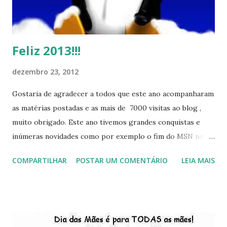
Feliz 2013!!!
dezembro 23, 2012
Gostaria de agradecer a todos que este ano acompanharam
as matérias postadas e as mais de 7000 visitas ao blog ,
muito obrigado. Este ano tivemos grandes conquistas e
inúmeras novidades como por exemplo o fim do MSN no
início de 2013, a criação da União Livre e o desenvolvimento
COMPARTILHAR
POSTAR UM COMENTÁRIO
LEIA MAIS
do Kaiana que será lançada em 2013, distro nacional , a
descontinução do BigLinux do DreanLinux entre outr as
distro, o lançamento do liv ro da S B P - Software Publico
Brasileiro, os dois anos do LibreOffice, o prime iro Hackday
do LibreOffice , o IX Latinoware, a Microsoft boicotando o