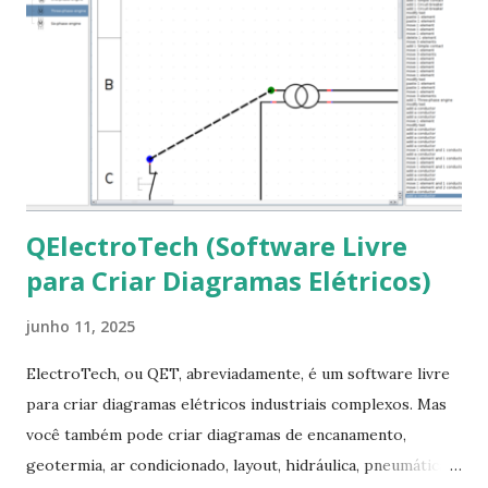
mscorefonts-installer Leia os termos de uso e avance
clicando em “Ok” Agora aceite os termos de uso clicando
em “Sim” Pronto agora abra o LibreOffice e veja se as
fontes Times New Roman, Arial estão instaladas. Caso
ocorra algum erro ou precisa reinstalar, execute: $ sudo
apt-get install --reinstall ttf-mscorefonts-installer
QElectroTech (Software Livre
para Criar Diagramas Elétricos)
junho 11, 2025
ElectroTech, ou QET, abreviadamente, é um software livre
para criar diagramas elétricos industriais complexos. Mas
você também pode criar diagramas de encanamento,
geotermia, ar condicionado, layout, hidráulica, pneumática,