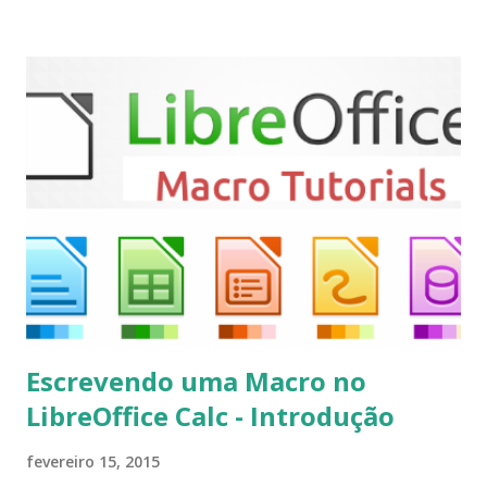
ser vistas clicando aqui . Para instalar no Ubuntu, Linux
Mint, Elementary OS e derivados, execute: $ sudo add-apt-
repository ppa:team-xbmc/ppa $ sudo apt-get update $
sudo apt-get install kodi Use o comando a seguir para
instalar codecs de áudio e outros complementos,
executando: $ sudo apt-get install --install-suggests
kodi Para remover, execute: $ sudo apt-get remove
kodi*
Escrevendo uma Macro no
LibreOffice Calc - Introdução
fevereiro 15, 2015