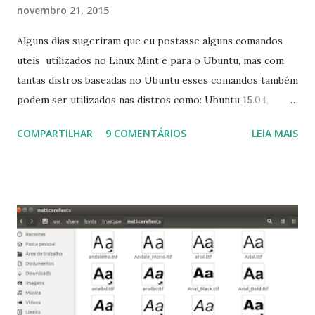
novembro 21, 2015
Alguns dias sugeriram que eu postasse alguns comandos
uteis utilizados no Linux Mint e para o Ubuntu, mas com
tantas distros baseadas no Ubuntu esses comandos também
podem ser utilizados nas distros como: Ubuntu 15.04,
Ubuntu 14.10, Ubuntu 14.04 , Linux Mint 17.2, Linux Mint 17.1,
COMPARTILHAR
9 COMENTÁRIOS
LEIA MAIS
Linux Mint 17, Pinguy OS 14.04, Elementary OS 0.3, Deepin
2014, Peppermint Five, LXLE 14.04 and Linux Lite 2 2 ,
DuZeru, Kaiana e derivados . Segue alguns comandos
importantes para manutenção do sistema, principalmente
para usuários iniciantes... 1- Atualizar a lista de pacotes: $
sudo apt-get update 2- Atualizar toda a distro: $ sudo apt-
get -f dist-upgrade ou update-manager -d -c 3- Instalar
pacotes: $ sudo apt-get install [nome do pacote] 4-
Procurar arquivos corrompidos: $ sudo apt-get check 5-