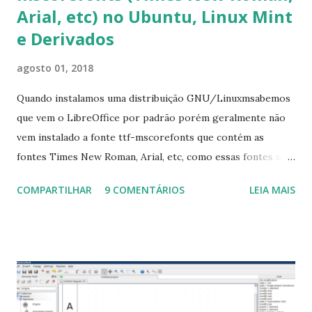
Arial, etc) no Ubuntu, Linux Mint
e Derivados
agosto 01, 2018
Quando instalamos uma distribuição GNU/Linuxmsabemos
que vem o LibreOffice por padrão porém geralmente não
vem instalado a fonte ttf-mscorefonts que contém as
fontes Times New Roman, Arial, etc, como essas fontes são
muito útil para os universitários, pelo mundo corporativo e
COMPARTILHAR
9 COMENTÁRIOS
LEIA MAIS
a Associação Brasileira de Normas Técnicas (ABNT), exige
que os trabalhos sejam entregues nas fontes Times New
Roman e Arial, por meio desta postagem espero pode
ajudar a todos com a instalação da fonte ttf-mscorefonts
que contém essas fontes. Ao instalar o GNU/Linux abra o
terminal e execute o comando: $ sudo apt-get install ttf-