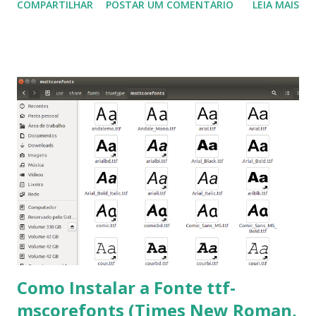
COMPARTILHAR
POSTAR UM COMENTÁRIO
LEIA MAIS
a Associação Brasileira de Normas Técnicas (ABNT), exige
que os trabalhos sejam entregues nas fontes Times New
Roman e Arial, por meio desta postagem espero pode
ajudar a todos com a instalação da fonte ttf-mscorefonts
que contém essas fontes. Ao instalar o GNU/Linux abra o
terminal e execute o comando: $ sudo apt-get install ttf-
mscorefonts-installer Leia os termos de uso e avance
clicando em “Ok” Agora aceite os termos de uso clicando
em “Sim” Pronto agora abra o LibreOffice e veja se as
fontes Times New Roman, Arial estão instaladas. Caso
ocorra algum erro ou precisa reinstalar, execute: $ sudo
apt-get install --reinstall ttf-mscorefonts-installer
Como Instalar a Fonte ttf-
mscorefonts (Times New Roman,