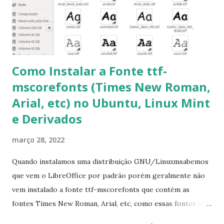
Corrigir problemas de dependências, concluir instalação de
pacotes pendentes e outros erros: $ sudo apt-get -f install
6- Se o comando sudo apt-get -f install nã...
Como Instalar a Fonte ttf-
mscorefonts (Times New Roman,
Arial, etc) no Ubuntu, Linux Mint
e Derivados
março 28, 2022
Quando instalamos uma distribuição GNU/Linuxmsabemos
que vem o LibreOffice por padrão porém geralmente não
vem instalado a fonte ttf-mscorefonts que contém as
fontes Times New Roman, Arial, etc, como essas fontes são
muito útil para os universitários, pelo mundo corporativo e