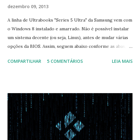
dezembro 09, 2013
A linha de Ultrabooks "Series 5 Ultra" da Samsung vem com
o Windows 8 instalado e amarrado. Não é possível instalar
um sistema decente (ou seja, Linux), antes de mudar várias
opções da BIOS. Assim, seguem abaixo conforme as abas, a
configuração da BIOS necessária para conseguir fazer boot.
COMPARTILHAR
5 COMENTÁRIOS
LEIA MAIS
Na inicialização aperte F2 para acessar a BIOS e então faça
as seguintes alterações: Advanced : Fast BIOS Mode ->
Disabled AHCI Mode Control -> Manual ( Atenção: Se você
não for usar exclusivamente Linux, mas sim fazer dual boot
com Win, deixe essa opção no Auto ) Set AHCI Mode ->
Disabled USB S3 Wake-up -> Enabled Boot: Secure Boot ->
Disabled OS Mode Selection -> UEFI and CSM OS (Essa
opção garante boot com Win e Linux) Boot > Boot Priority
Order USB HDD: SATA CD: SATA HDD: Essa ordem de boot