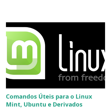
usuários estão sendo notificados por e-mail sobre como
proceder para fazer esta mudança de plataforma (eu não
recebi até agora tal notificação). Acho o Skype melhor que
o Windows Live (assim como muitos profissionais de TI) ,
mesmo na versão para Linux, claro, sempre existem outras
opções e o Pidgin, que se mostra como opção.
Comandos Úteis para o Linux
Mint, Ubuntu e Derivados