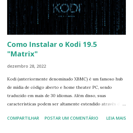
vai garantir que ele tente primeiro o boot pela USB, depois
pelo CD e por último no HD. Apenas as opções acima são
as necessá...
Como Instalar o Kodi 19.5
"Matrix"
dezembro 28, 2022
Kodi (anteriormente denominado XBMC) é um famoso hub
de mídia de código aberto e home theater PC, sendo
traduzido em mais de 30 idiomas. Além disso, suas
características podem ser altamente estendido através de
plugins de terceiros e extensões e tem suporte para PVR
COMPARTILHAR
POSTAR UM COMENTÁRIO
LEIA MAIS
(personal video recorder). A versão final do Kodi 19.5
“Matrix” foi lançado, chegando com alterações que podem