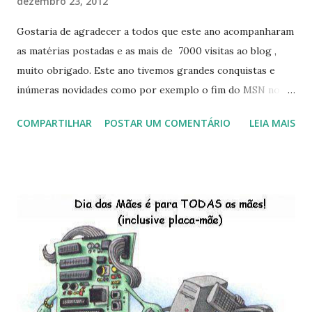
dezembro 23, 2012
Gostaria de agradecer a todos que este ano acompanharam
as matérias postadas e as mais de 7000 visitas ao blog ,
muito obrigado. Este ano tivemos grandes conquistas e
inúmeras novidades como por exemplo o fim do MSN no
início de 2013, a criação da União Livre e o desenvolvimento
COMPARTILHAR
POSTAR UM COMENTÁRIO
LEIA MAIS
do Kaiana que será lançada em 2013, distro nacional , a
descontinução do BigLinux do DreanLinux entre outr as
distro, o lançamento do liv ro da S B P - Software Publico
Brasileiro, os dois anos do LibreOffice, o prime iro Hackday
do LibreOffice , o IX Latinoware, a Microsoft boicotando o
Linux (como sempre), o lançamento do Windows 8 e a sua
baixa taxa de adesão pelos usuários, entre out ros. Gostaria
de desejar a todos Boas Festas e que em 2013 possamos
estar juntos novamente. Feliz Natal!!!! F eli z 2013 a todos!!!