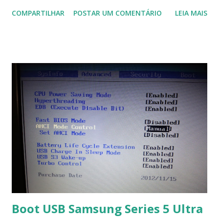
domótica, PID, fotovoltaica, encanamento de piscinas, etc.!
COMPARTILHAR
POSTAR UM COMENTÁRIO
LEIA MAIS
Na última versão 0.100, a coleção contém mais de 8.000
símbolos... Mais informações clique aqui . Para baixar clique
no link: https://qelectrotech.org/download.php
Boot USB Samsung Series 5 Ultra