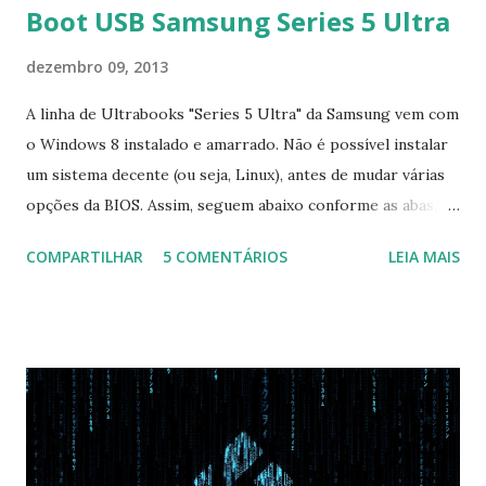
Boot USB Samsung Series 5 Ultra
dezembro 09, 2013
A linha de Ultrabooks "Series 5 Ultra" da Samsung vem com
o Windows 8 instalado e amarrado. Não é possível instalar
um sistema decente (ou seja, Linux), antes de mudar várias
opções da BIOS. Assim, seguem abaixo conforme as abas, a
configuração da BIOS necessária para conseguir fazer boot.
COMPARTILHAR
5 COMENTÁRIOS
LEIA MAIS
Na inicialização aperte F2 para acessar a BIOS e então faça
as seguintes alterações: Advanced : Fast BIOS Mode ->
Disabled AHCI Mode Control -> Manual ( Atenção: Se você
não for usar exclusivamente Linux, mas sim fazer dual boot
com Win, deixe essa opção no Auto ) Set AHCI Mode ->
Disabled USB S3 Wake-up -> Enabled Boot: Secure Boot ->
Disabled OS Mode Selection -> UEFI and CSM OS (Essa
opção garante boot com Win e Linux) Boot > Boot Priority