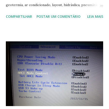
geotermia, ar condicionado, layout, hidráulica, pneumática,
domótica, PID, fotovoltaica, encanamento de piscinas, etc.!
COMPARTILHAR
POSTAR UM COMENTÁRIO
LEIA MAIS
Na última versão 0.100, a coleção contém mais de 8.000
símbolos... Mais informações clique aqui . Para baixar clique
no link: https://qelectrotech.org/download.php