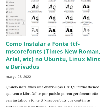
Procurar arquivos corrompidos: $ sudo apt-get check 5-
Corrigir problemas de dependências, concluir instalação de
pacotes pendentes e outros erros: $ sudo apt-get -f install
6- Se o comando sudo apt-get -f install nã...
Como Instalar a Fonte ttf-
mscorefonts (Times New Roman,
Arial, etc) no Ubuntu, Linux Mint
e Derivados
março 28, 2022
Quando instalamos uma distribuição GNU/Linuxmsabemos
que vem o LibreOffice por padrão porém geralmente não
vem instalado a fonte ttf-mscorefonts que contém as