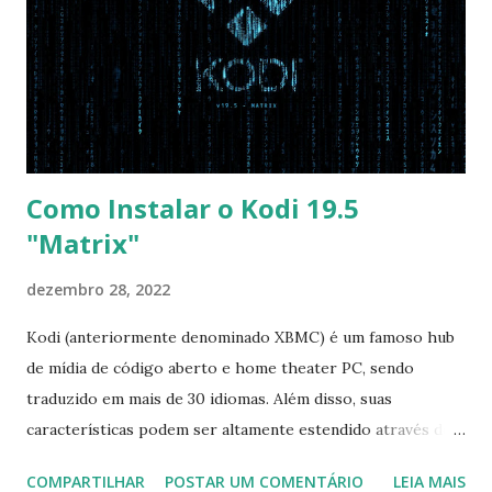
Order USB HDD: SATA CD: SATA HDD: Essa ordem de boot
vai garantir que ele tente primeiro o boot pela USB, depois
pelo CD e por último no HD. Apenas as opções acima são
as necessá...
Como Instalar o Kodi 19.5
"Matrix"
dezembro 28, 2022
Kodi (anteriormente denominado XBMC) é um famoso hub
de mídia de código aberto e home theater PC, sendo
traduzido em mais de 30 idiomas. Além disso, suas
características podem ser altamente estendido através de
plugins de terceiros e extensões e tem suporte para PVR
COMPARTILHAR
POSTAR UM COMENTÁRIO
LEIA MAIS
(personal video recorder). A versão final do Kodi 19.5