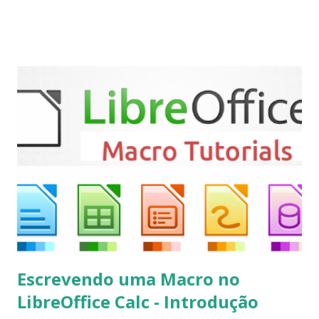
“Matrix” foi lançado, chegando com alterações que podem
ser vistas clicando aqui . Para instalar no Ubuntu, Linux
Mint, Elementary OS e derivados, execute: $ sudo add-apt-
repository ppa:team-xbmc/ppa $ sudo apt-get update $
sudo apt-get install kodi Use o comando a seguir para
instalar codecs de áudio e outros complementos,
executando: $ sudo apt-get install --install-suggests
kodi Para remover, execute: $ sudo apt-get remove
kodi*
Escrevendo uma Macro no
LibreOffice Calc - Introdução