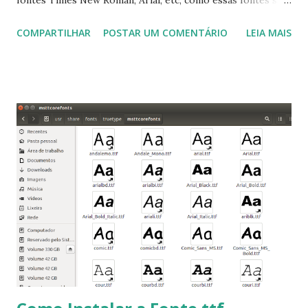
fontes Times New Roman, Arial, etc, como essas fontes são
muito útil para os universitários, pelo mundo corporativo e
COMPARTILHAR
POSTAR UM COMENTÁRIO
LEIA MAIS
a Associação Brasileira de Normas Técnicas (ABNT), exige
que os trabalhos sejam entregues nas fontes Times New
Roman e Arial, por meio desta postagem espero pode
ajudar a todos com a instalação da fonte ttf-mscorefonts
que contém essas fontes. Ao instalar o GNU/Linux abra o
terminal e execute o comando: $ sudo apt-get install ttf-
mscorefonts-installer Leia os termos de uso e avance
clicando em “Ok” Agora aceite os termos de uso clicando
em “Sim” Pronto agora abra o LibreOffice e veja se as
fontes Times New Roman, Arial estão instaladas. Caso
ocorra algum erro ou precisa reinstalar, execute: $ sudo
apt-get install --reinstall ttf-mscorefonts-installer