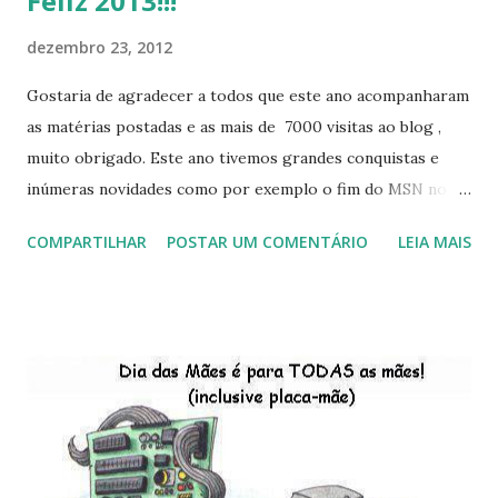
Feliz 2013!!!
dezembro 23, 2012
Gostaria de agradecer a todos que este ano acompanharam
as matérias postadas e as mais de 7000 visitas ao blog ,
muito obrigado. Este ano tivemos grandes conquistas e
inúmeras novidades como por exemplo o fim do MSN no
início de 2013, a criação da União Livre e o desenvolvimento
COMPARTILHAR
POSTAR UM COMENTÁRIO
LEIA MAIS
do Kaiana que será lançada em 2013, distro nacional , a
descontinução do BigLinux do DreanLinux entre outr as
distro, o lançamento do liv ro da S B P - Software Publico
Brasileiro, os dois anos do LibreOffice, o prime iro Hackday
do LibreOffice , o IX Latinoware, a Microsoft boicotando o
Linux (como sempre), o lançamento do Windows 8 e a sua
baixa taxa de adesão pelos usuários, entre out ros. Gostaria
de desejar a todos Boas Festas e que em 2013 possamos