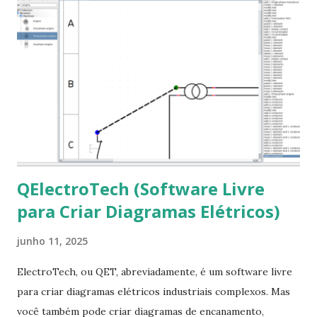
terminal e execute o comando: $ sudo apt-get install ttf-
mscorefonts-installer Leia os termos de uso e avance
clicando em “Ok” Agora aceite os termos de uso clicando
em “Sim” Pronto agora abra o LibreOffice e veja se as
fontes Times New Roman, Arial estão instaladas. Caso
ocorra algum erro ou precisa reinstalar, execute: $ sudo
apt-get install --reinstall ttf-mscorefonts-installer
QElectroTech (Software Livre
para Criar Diagramas Elétricos)
junho 11, 2025
ElectroTech, ou QET, abreviadamente, é um software livre
para criar diagramas elétricos industriais complexos. Mas
você também pode criar diagramas de encanamento,