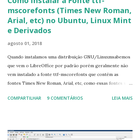
Como Instalar a Fonte ttf-
mscorefonts (Times New Roman,
Arial, etc) no Ubuntu, Linux Mint
e Derivados
agosto 01, 2018
Quando instalamos uma distribuição GNU/Linuxmsabemos
que vem o LibreOffice por padrão porém geralmente não
vem instalado a fonte ttf-mscorefonts que contém as
fontes Times New Roman, Arial, etc, como essas fontes são
muito útil para os universitários, pelo mundo corporativo e
COMPARTILHAR
9 COMENTÁRIOS
LEIA MAIS
a Associação Brasileira de Normas Técnicas (ABNT), exige
que os trabalhos sejam entregues nas fontes Times New
Roman e Arial, por meio desta postagem espero pode
ajudar a todos com a instalação da fonte ttf-mscorefonts
que contém essas fontes. Ao instalar o GNU/Linux abra o