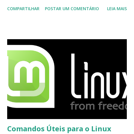
aconselha a todos os usuários a usarem o Skype que foi
COMPARTILHAR
POSTAR UM COMENTÁRIO
LEIA MAIS
integrado com o serviço do MSN, segundo a empresa, os
usuários estão sendo notificados por e-mail sobre como
proceder para fazer esta mudança de plataforma (eu não
recebi até agora tal notificação). Acho o Skype melhor que
o Windows Live (assim como muitos profissionais de TI) ,
mesmo na versão para Linux, claro, sempre existem outras
opções e o Pidgin, que se mostra como opção.
Comandos Úteis para o Linux