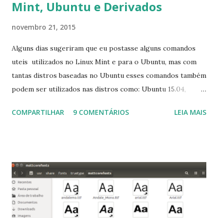
Mint, Ubuntu e Derivados
novembro 21, 2015
Alguns dias sugeriram que eu postasse alguns comandos
uteis utilizados no Linux Mint e para o Ubuntu, mas com
tantas distros baseadas no Ubuntu esses comandos também
podem ser utilizados nas distros como: Ubuntu 15.04,
Ubuntu 14.10, Ubuntu 14.04 , Linux Mint 17.2, Linux Mint 17.1,
COMPARTILHAR
9 COMENTÁRIOS
LEIA MAIS
Linux Mint 17, Pinguy OS 14.04, Elementary OS 0.3, Deepin
2014, Peppermint Five, LXLE 14.04 and Linux Lite 2 2 ,
DuZeru, Kaiana e derivados . Segue alguns comandos
importantes para manutenção do sistema, principalmente
para usuários iniciantes... 1- Atualizar a lista de pacotes: $
sudo apt-get update 2- Atualizar toda a distro: $ sudo apt-
get -f dist-upgrade ou update-manager -d -c 3- Instalar
pacotes: $ sudo apt-get install [nome do pacote] 4-