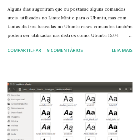
Alguns dias sugeriram que eu postasse alguns comandos
uteis utilizados no Linux Mint e para o Ubuntu, mas com
tantas distros baseadas no Ubuntu esses comandos também
podem ser utilizados nas distros como: Ubuntu 15.04,
Ubuntu 14.10, Ubuntu 14.04 , Linux Mint 17.2, Linux Mint 17.1,
COMPARTILHAR
9 COMENTÁRIOS
LEIA MAIS
Linux Mint 17, Pinguy OS 14.04, Elementary OS 0.3, Deepin
2014, Peppermint Five, LXLE 14.04 and Linux Lite 2 2 ,
DuZeru, Kaiana e derivados . Segue alguns comandos
importantes para manutenção do sistema, principalmente
para usuários iniciantes... 1- Atualizar a lista de pacotes: $
sudo apt-get update 2- Atualizar toda a distro: $ sudo apt-
get -f dist-upgrade ou update-manager -d -c 3- Instalar
pacotes: $ sudo apt-get install [nome do pacote] 4-
Procurar arquivos corrompidos: $ sudo apt-get check 5-
Corrigir problemas de dependências, concluir instalação de