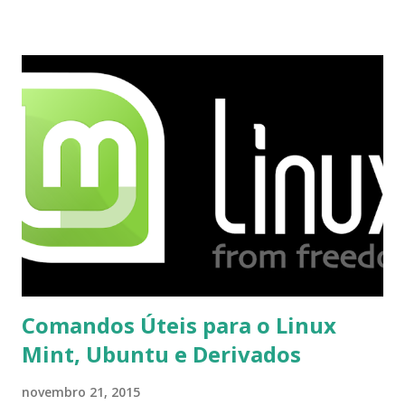
proceder para fazer esta mudança de plataforma (eu não
recebi até agora tal notificação). Acho o Skype melhor que
o Windows Live (assim como muitos profissionais de TI) ,
mesmo na versão para Linux, claro, sempre existem outras
opções e o Pidgin, que se mostra como opção.
Comandos Úteis para o Linux
Mint, Ubuntu e Derivados
novembro 21, 2015