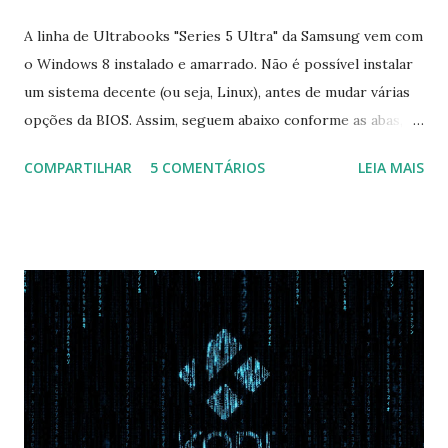
A linha de Ultrabooks "Series 5 Ultra" da Samsung vem com
o Windows 8 instalado e amarrado. Não é possível instalar
um sistema decente (ou seja, Linux), antes de mudar várias
opções da BIOS. Assim, seguem abaixo conforme as abas, a
configuração da BIOS necessária para conseguir fazer boot.
COMPARTILHAR
5 COMENTÁRIOS
LEIA MAIS
Na inicialização aperte F2 para acessar a BIOS e então faça
as seguintes alterações: Advanced : Fast BIOS Mode ->
Disabled AHCI Mode Control -> Manual ( Atenção: Se você
não for usar exclusivamente Linux, mas sim fazer dual boot
com Win, deixe essa opção no Auto ) Set AHCI Mode ->
Disabled USB S3 Wake-up -> Enabled Boot: Secure Boot ->
Disabled OS Mode Selection -> UEFI and CSM OS (Essa
opção garante boot com Win e Linux) Boot > Boot Priority
Order USB HDD: SATA CD: SATA HDD: Essa ordem de boot
vai garantir que ele tente primeiro o boot pela USB, depois