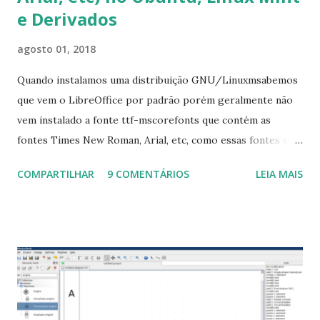
e Derivados
agosto 01, 2018
Quando instalamos uma distribuição GNU/Linuxmsabemos
que vem o LibreOffice por padrão porém geralmente não
vem instalado a fonte ttf-mscorefonts que contém as
fontes Times New Roman, Arial, etc, como essas fontes são
muito útil para os universitários, pelo mundo corporativo e
COMPARTILHAR
9 COMENTÁRIOS
LEIA MAIS
a Associação Brasileira de Normas Técnicas (ABNT), exige
que os trabalhos sejam entregues nas fontes Times New
Roman e Arial, por meio desta postagem espero pode
ajudar a todos com a instalação da fonte ttf-mscorefonts
que contém essas fontes. Ao instalar o GNU/Linux abra o
terminal e execute o comando: $ sudo apt-get install ttf-
mscorefonts-installer Leia os termos de uso e avance