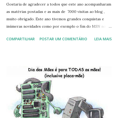
Gostaria de agradecer a todos que este ano acompanharam
as matérias postadas e as mais de 7000 visitas ao blog ,
muito obrigado. Este ano tivemos grandes conquistas e
inúmeras novidades como por exemplo o fim do MSN no
início de 2013, a criação da União Livre e o desenvolvimento
COMPARTILHAR
POSTAR UM COMENTÁRIO
LEIA MAIS
do Kaiana que será lançada em 2013, distro nacional , a
descontinução do BigLinux do DreanLinux entre outr as
distro, o lançamento do liv ro da S B P - Software Publico
Brasileiro, os dois anos do LibreOffice, o prime iro Hackday
do LibreOffice , o IX Latinoware, a Microsoft boicotando o
Linux (como sempre), o lançamento do Windows 8 e a sua
baixa taxa de adesão pelos usuários, entre out ros. Gostaria
de desejar a todos Boas Festas e que em 2013 possamos
estar juntos novamente. Feliz Natal!!!! F eli z 2013 a todos!!!