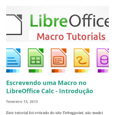
Mint, Elementary OS e derivados, execute: $ sudo add-apt-
repository ppa:team-xbmc/ppa $ sudo apt-get update $
sudo apt-get install kodi Use o comando a seguir para
instalar codecs de áudio e outros complementos,
executando: $ sudo apt-get install --install-suggests
kodi Para remover, execute: $ sudo apt-get remove
kodi*
Escrevendo uma Macro no
LibreOffice Calc - Introdução
fevereiro 15, 2015
Este tutorial foi retirado do site Debugpoint, não mudei