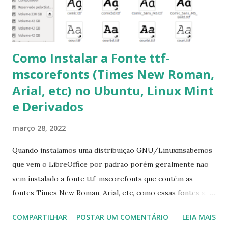
pacotes pendentes e outros erros: $ sudo apt-get -f install
6- Se o comando sudo apt-get -f install nã...
Como Instalar a Fonte ttf-
mscorefonts (Times New Roman,
Arial, etc) no Ubuntu, Linux Mint
e Derivados
março 28, 2022
Quando instalamos uma distribuição GNU/Linuxmsabemos
que vem o LibreOffice por padrão porém geralmente não
vem instalado a fonte ttf-mscorefonts que contém as
fontes Times New Roman, Arial, etc, como essas fontes são
muito útil para os universitários, pelo mundo corporativo e
COMPARTILHAR
POSTAR UM COMENTÁRIO
LEIA MAIS
a Associação Brasileira de Normas Técnicas (ABNT), exige