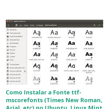
que os trabalhos sejam entregues nas fontes Times New
Roman e Arial, por meio desta postagem espero pode
ajudar a todos com a instalação da fonte ttf-mscorefonts
que contém essas fontes. Ao instalar o GNU/Linux abra o
terminal e execute o comando: $ sudo apt-get install ttf-
mscorefonts-installer Leia os termos de uso e avance
clicando em “Ok” Agora aceite os termos de uso clicando
em “Sim” Pronto agora abra o LibreOffice e veja se as
fontes Times New Roman, Arial estão instaladas. Caso
ocorra algum erro ou precisa reinstalar, execute: $ sudo
apt-get install --reinstall ttf-mscorefonts-installer
Como Instalar a Fonte ttf-
mscorefonts (Times New Roman,
Arial, etc) no Ubuntu, Linux Mint