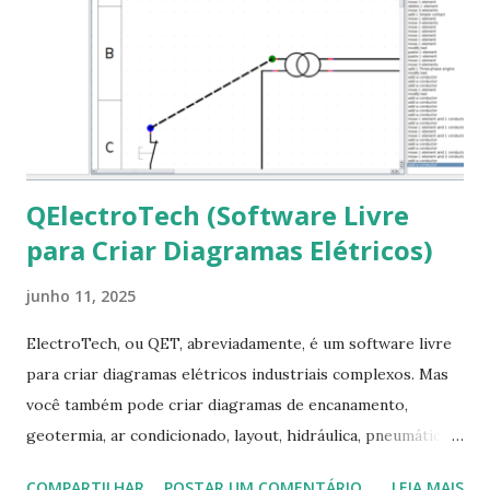
clicando em “Ok” Agora aceite os termos de uso clicando
em “Sim” Pronto agora abra o LibreOffice e veja se as
fontes Times New Roman, Arial estão instaladas. Caso
ocorra algum erro ou precisa reinstalar, execute: $ sudo
apt-get install --reinstall ttf-mscorefonts-installer
QElectroTech (Software Livre
para Criar Diagramas Elétricos)
junho 11, 2025
ElectroTech, ou QET, abreviadamente, é um software livre
para criar diagramas elétricos industriais complexos. Mas
você também pode criar diagramas de encanamento,
geotermia, ar condicionado, layout, hidráulica, pneumática,
domótica, PID, fotovoltaica, encanamento de piscinas, etc.!
COMPARTILHAR
POSTAR UM COMENTÁRIO
LEIA MAIS