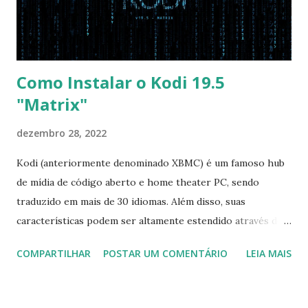
pelo CD e por último no HD. Apenas as opções acima são
as necessá...
Como Instalar o Kodi 19.5
"Matrix"
dezembro 28, 2022
Kodi (anteriormente denominado XBMC) é um famoso hub
de mídia de código aberto e home theater PC, sendo
traduzido em mais de 30 idiomas. Além disso, suas
características podem ser altamente estendido através de
plugins de terceiros e extensões e tem suporte para PVR
COMPARTILHAR
POSTAR UM COMENTÁRIO
LEIA MAIS
(personal video recorder). A versão final do Kodi 19.5
“Matrix” foi lançado, chegando com alterações que podem
ser vistas clicando aqui . Para instalar no Ubuntu, Linux