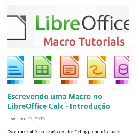
Mint, Elementary OS e derivados, execute: $ sudo add-apt-
repository ppa:team-xbmc/ppa $ sudo apt-get update $
sudo apt-get install kodi Use o comando a seguir para
instalar codecs de áudio e outros complementos,
executando: $ sudo apt-get install --install-suggests
kodi Para remover, execute: $ sudo apt-get remove
kodi*
Escrevendo uma Macro no
LibreOffice Calc - Introdução
fevereiro 15, 2015
Este tutorial foi retirado do site Debugpoint, não mudei