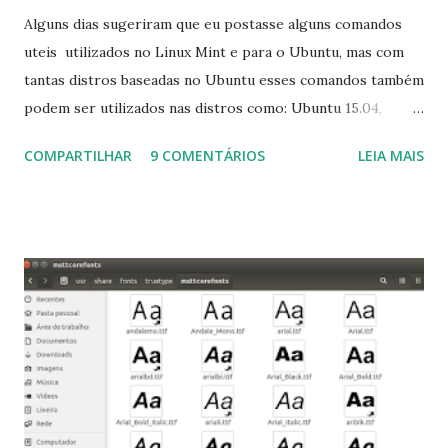
Alguns dias sugeriram que eu postasse alguns comandos
uteis utilizados no Linux Mint e para o Ubuntu, mas com
tantas distros baseadas no Ubuntu esses comandos também
podem ser utilizados nas distros como: Ubuntu 15.04,
Ubuntu 14.10, Ubuntu 14.04 , Linux Mint 17.2, Linux Mint 17.1,
COMPARTILHAR
9 COMENTÁRIOS
LEIA MAIS
Linux Mint 17, Pinguy OS 14.04, Elementary OS 0.3, Deepin
2014, Peppermint Five, LXLE 14.04 and Linux Lite 2 2 ,
DuZeru, Kaiana e derivados . Segue alguns comandos
importantes para manutenção do sistema, principalmente
para usuários iniciantes... 1- Atualizar a lista de pacotes: $
sudo apt-get update 2- Atualizar toda a distro: $ sudo apt-
get -f dist-upgrade ou update-manager -d -c 3- Instalar
pacotes: $ sudo apt-get install [nome do pacote] 4-
Procurar arquivos corrompidos: $ sudo apt-get check 5-
Corrigir problemas de dependências, concluir instalação de
pacotes pendentes e outros erros: $ sudo apt-get -f install