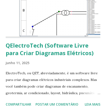
em “Sim” Pronto agora abra o LibreOffice e veja se as
fontes Times New Roman, Arial estão instaladas. Caso
ocorra algum erro ou precisa reinstalar, execute: $ sudo
apt-get install --reinstall ttf-mscorefonts-installer
QElectroTech (Software Livre
para Criar Diagramas Elétricos)
junho 11, 2025
ElectroTech, ou QET, abreviadamente, é um software livre
para criar diagramas elétricos industriais complexos. Mas
você também pode criar diagramas de encanamento,
geotermia, ar condicionado, layout, hidráulica, pneumática,
domótica, PID, fotovoltaica, encanamento de piscinas, etc.!
COMPARTILHAR
POSTAR UM COMENTÁRIO
LEIA MAIS