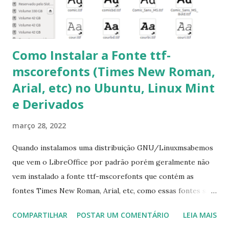
6- Se o comando sudo apt-get -f install nã...
Como Instalar a Fonte ttf-
mscorefonts (Times New Roman,
Arial, etc) no Ubuntu, Linux Mint
e Derivados
março 28, 2022
Quando instalamos uma distribuição GNU/Linuxmsabemos
que vem o LibreOffice por padrão porém geralmente não
vem instalado a fonte ttf-mscorefonts que contém as
fontes Times New Roman, Arial, etc, como essas fontes são
muito útil para os universitários, pelo mundo corporativo e
COMPARTILHAR
POSTAR UM COMENTÁRIO
LEIA MAIS
a Associação Brasileira de Normas Técnicas (ABNT), exige