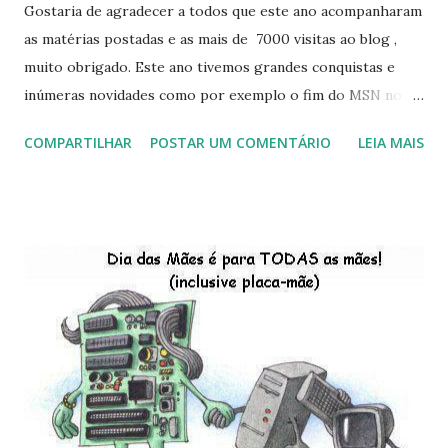
Gostaria de agradecer a todos que este ano acompanharam
as matérias postadas e as mais de 7000 visitas ao blog ,
muito obrigado. Este ano tivemos grandes conquistas e
inúmeras novidades como por exemplo o fim do MSN no
início de 2013, a criação da União Livre e o desenvolvimento
COMPARTILHAR
POSTAR UM COMENTÁRIO
LEIA MAIS
do Kaiana que será lançada em 2013, distro nacional , a
descontinução do BigLinux do DreanLinux entre outr as
distro, o lançamento do liv ro da S B P - Software Publico
Brasileiro, os dois anos do LibreOffice, o prime iro Hackday
do LibreOffice , o IX Latinoware, a Microsoft boicotando o
Linux (como sempre), o lançamento do Windows 8 e a sua
baixa taxa de adesão pelos usuários, entre out ros. Gostaria
de desejar a todos Boas Festas e que em 2013 possamos
estar juntos novamente. Feliz Natal!!!! F eli z 2013 a todos!!!