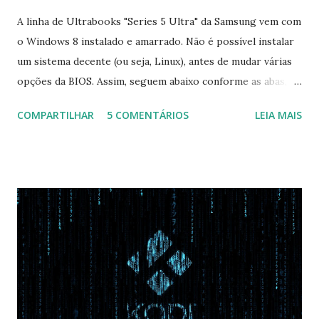
A linha de Ultrabooks "Series 5 Ultra" da Samsung vem com
o Windows 8 instalado e amarrado. Não é possível instalar
um sistema decente (ou seja, Linux), antes de mudar várias
opções da BIOS. Assim, seguem abaixo conforme as abas, a
configuração da BIOS necessária para conseguir fazer boot.
COMPARTILHAR
5 COMENTÁRIOS
LEIA MAIS
Na inicialização aperte F2 para acessar a BIOS e então faça
as seguintes alterações: Advanced : Fast BIOS Mode ->
Disabled AHCI Mode Control -> Manual ( Atenção: Se você
não for usar exclusivamente Linux, mas sim fazer dual boot
com Win, deixe essa opção no Auto ) Set AHCI Mode ->
Disabled USB S3 Wake-up -> Enabled Boot: Secure Boot ->
Disabled OS Mode Selection -> UEFI and CSM OS (Essa
opção garante boot com Win e Linux) Boot > Boot Priority
Order USB HDD: SATA CD: SATA HDD: Essa ordem de boot
vai garantir que ele tente primeiro o boot pela USB, depois