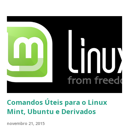
proceder para fazer esta mudança de plataforma (eu não
recebi até agora tal notificação). Acho o Skype melhor que
o Windows Live (assim como muitos profissionais de TI) ,
mesmo na versão para Linux, claro, sempre existem outras
opções e o Pidgin, que se mostra como opção.
Comandos Úteis para o Linux
Mint, Ubuntu e Derivados
novembro 21, 2015