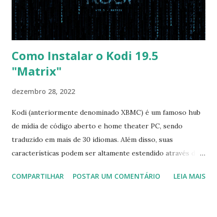
pelo CD e por último no HD. Apenas as opções acima são
as necessá...
Como Instalar o Kodi 19.5
"Matrix"
dezembro 28, 2022
Kodi (anteriormente denominado XBMC) é um famoso hub
de mídia de código aberto e home theater PC, sendo
traduzido em mais de 30 idiomas. Além disso, suas
características podem ser altamente estendido através de
plugins de terceiros e extensões e tem suporte para PVR
COMPARTILHAR
POSTAR UM COMENTÁRIO
LEIA MAIS
(personal video recorder). A versão final do Kodi 19.5
“Matrix” foi lançado, chegando com alterações que podem
ser vistas clicando aqui . Para instalar no Ubuntu, Linux