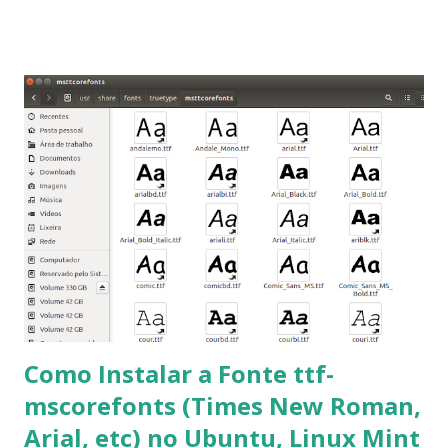
que os trabalhos sejam entregues nas fontes Times New
Roman e Arial, por meio desta postagem espero pode
ajudar a todos com a instalação da fonte ttf-mscorefonts
que contém essas fontes. Ao instalar o GNU/Linux abra o
terminal e execute o comando: $ sudo apt-get install ttf-
mscorefonts-installer Leia os termos de uso e avance
clicando em “Ok” Agora aceite os termos de uso clicando
em “Sim” Pronto agora abra o LibreOffice e veja se as
fontes Times New Roman, Arial estão instaladas. Caso
ocorra algum erro ou precisa reinstalar, execute: $ sudo
apt-get install --reinstall ttf-mscorefonts-installer
Como Instalar a Fonte ttf-
mscorefonts (Times New Roman,
Arial, etc) no Ubuntu, Linux Mint