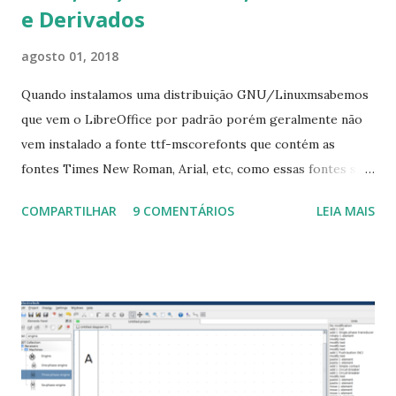
e Derivados
agosto 01, 2018
Quando instalamos uma distribuição GNU/Linuxmsabemos
que vem o LibreOffice por padrão porém geralmente não
vem instalado a fonte ttf-mscorefonts que contém as
fontes Times New Roman, Arial, etc, como essas fontes são
muito útil para os universitários, pelo mundo corporativo e
COMPARTILHAR
9 COMENTÁRIOS
LEIA MAIS
a Associação Brasileira de Normas Técnicas (ABNT), exige
que os trabalhos sejam entregues nas fontes Times New
Roman e Arial, por meio desta postagem espero pode
ajudar a todos com a instalação da fonte ttf-mscorefonts
que contém essas fontes. Ao instalar o GNU/Linux abra o
terminal e execute o comando: $ sudo apt-get install ttf-
mscorefonts-installer Leia os termos de uso e avance
clicando em “Ok” Agora aceite os termos de uso clicando