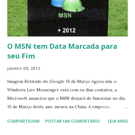
O MSN tem Data Marcada para
seu Fim
janeiro 09, 2013
Imagem Retirado do Google 15 de Março Agora sim, o
Windows Live Messenger está com os dias contatos, a
Microsoft anunciou que o MSN deixará de funcionar no dia
15 de Março deste ano, menos na China. A empresa
aconselha a todos os usuários a usarem o Skype que foi
COMPARTILHAR
POSTAR UM COMENTÁRIO
LEIA MAIS
integrado com o serviço do MSN, segundo a empresa, os
usuários estão sendo notificados por e-mail sobre como