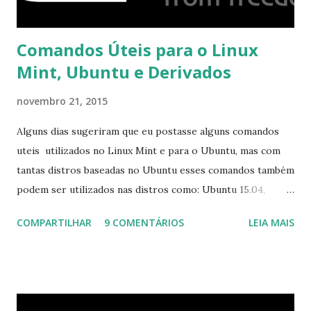
Comandos Úteis para o Linux
Mint, Ubuntu e Derivados
novembro 21, 2015
Alguns dias sugeriram que eu postasse alguns comandos
uteis utilizados no Linux Mint e para o Ubuntu, mas com
tantas distros baseadas no Ubuntu esses comandos também
podem ser utilizados nas distros como: Ubuntu 15.04,
Ubuntu 14.10, Ubuntu 14.04 , Linux Mint 17.2, Linux Mint 17.1,
COMPARTILHAR
9 COMENTÁRIOS
LEIA MAIS
Linux Mint 17, Pinguy OS 14.04, Elementary OS 0.3, Deepin
2014, Peppermint Five, LXLE 14.04 and Linux Lite 2 2 ,
DuZeru, Kaiana e derivados . Segue alguns comandos
importantes para manutenção do sistema, principalmente
para usuários iniciantes... 1- Atualizar a lista de pacotes: $