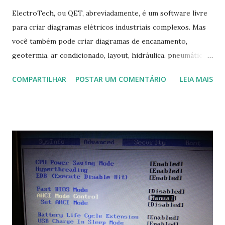
ElectroTech, ou QET, abreviadamente, é um software livre
para criar diagramas elétricos industriais complexos. Mas
você também pode criar diagramas de encanamento,
geotermia, ar condicionado, layout, hidráulica, pneumática,
domótica, PID, fotovoltaica, encanamento de piscinas, etc.!
COMPARTILHAR
POSTAR UM COMENTÁRIO
LEIA MAIS
Na última versão 0.100, a coleção contém mais de 8.000
símbolos... Mais informações clique aqui . Para baixar clique
no link: https://qelectrotech.org/download.php