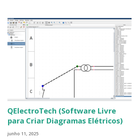
Roman e Arial, por meio desta postagem espero pode
ajudar a todos com a instalação da fonte ttf-mscorefonts
que contém essas fontes. Ao instalar o GNU/Linux abra o
terminal e execute o comando: $ sudo apt-get install ttf-
mscorefonts-installer Leia os termos de uso e avance
clicando em “Ok” Agora aceite os termos de uso clicando
em “Sim” Pronto agora abra o LibreOffice e veja se as
fontes Times New Roman, Arial estão instaladas. Caso
ocorra algum erro ou precisa reinstalar, execute: $ sudo
apt-get install --reinstall ttf-mscorefonts-installer
QElectroTech (Software Livre
para Criar Diagramas Elétricos)
junho 11, 2025