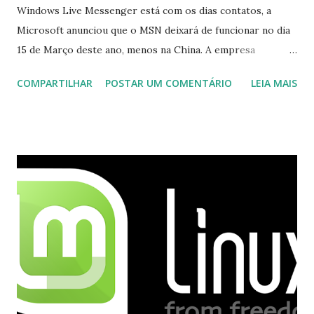
Windows Live Messenger está com os dias contatos, a
Microsoft anunciou que o MSN deixará de funcionar no dia
15 de Março deste ano, menos na China. A empresa
aconselha a todos os usuários a usarem o Skype que foi
COMPARTILHAR
POSTAR UM COMENTÁRIO
LEIA MAIS
integrado com o serviço do MSN, segundo a empresa, os
usuários estão sendo notificados por e-mail sobre como
proceder para fazer esta mudança de plataforma (eu não
recebi até agora tal notificação). Acho o Skype melhor que
o Windows Live (assim como muitos profissionais de TI) ,
mesmo na versão para Linux, claro, sempre existem outras
opções e o Pidgin, que se mostra como opção.