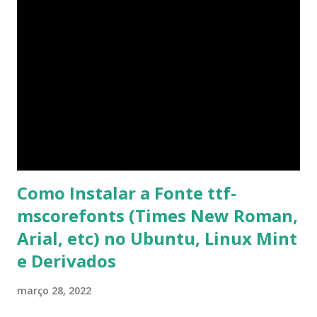
sudo apt-get update 2- Atualizar toda a distro: $ sudo apt-
get -f dist-upgrade ou update-manager -d -c 3- Instalar
pacotes: $ sudo apt-get install [nome do pacote] 4-
Procurar arquivos corrompidos: $ sudo apt-get check 5-
Corrigir problemas de dependências, concluir instalação de
pacotes pendentes e outros erros: $ sudo apt-get -f install
6- Se o comando sudo apt-get -f install nã...
Como Instalar a Fonte ttf-
mscorefonts (Times New Roman,
Arial, etc) no Ubuntu, Linux Mint
e Derivados
março 28, 2022