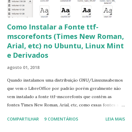
apt-get install --reinstall ttf-mscorefonts-installer
Como Instalar a Fonte ttf-
mscorefonts (Times New Roman,
Arial, etc) no Ubuntu, Linux Mint
e Derivados
agosto 01, 2018
Quando instalamos uma distribuição GNU/Linuxmsabemos
que vem o LibreOffice por padrão porém geralmente não
vem instalado a fonte ttf-mscorefonts que contém as
fontes Times New Roman, Arial, etc, como essas fontes são
muito útil para os universitários, pelo mundo corporativo e
COMPARTILHAR
9 COMENTÁRIOS
LEIA MAIS
a Associação Brasileira de Normas Técnicas (ABNT), exige
que os trabalhos sejam entregues nas fontes Times New