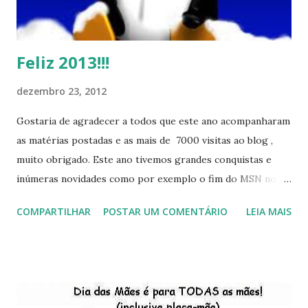
Feliz 2013!!!
dezembro 23, 2012
Gostaria de agradecer a todos que este ano acompanharam
as matérias postadas e as mais de 7000 visitas ao blog ,
muito obrigado. Este ano tivemos grandes conquistas e
inúmeras novidades como por exemplo o fim do MSN no
início de 2013, a criação da União Livre e o desenvolvimento
COMPARTILHAR
POSTAR UM COMENTÁRIO
LEIA MAIS
do Kaiana que será lançada em 2013, distro nacional , a
descontinução do BigLinux do DreanLinux entre outr as
distro, o lançamento do liv ro da S B P - Software Publico
Brasileiro, os dois anos do LibreOffice, o prime iro Hackday
do LibreOffice , o IX Latinoware, a Microsoft boicotando o