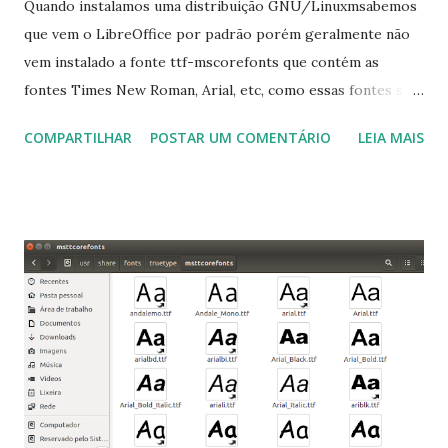
Quando instalamos uma distribuição GNU/Linuxmsabemos
que vem o LibreOffice por padrão porém geralmente não
vem instalado a fonte ttf-mscorefonts que contém as
fontes Times New Roman, Arial, etc, como essas fontes são
muito útil para os universitários, pelo mundo corporativo e
COMPARTILHAR
POSTAR UM COMENTÁRIO
LEIA MAIS
a Associação Brasileira de Normas Técnicas (ABNT), exige
que os trabalhos sejam entregues nas fontes Times New
Roman e Arial, por meio desta postagem espero pode
ajudar a todos com a instalação da fonte ttf-mscorefonts
que contém essas fontes. Ao instalar o GNU/Linux abra o
terminal e execute o comando: $ sudo apt-get install ttf-
mscorefonts-installer Leia os termos de uso e avance
clicando em “Ok” Agora aceite os termos de uso clicando
em “Sim” Pronto agora abra o LibreOffice e veja se as
fontes Times New Roman, Arial estão instaladas. Caso
ocorra algum erro ou precisa reinstalar, execute: $ sudo