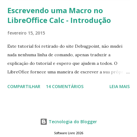
Escrevendo uma Macro no
LibreOffice Calc - Introdução
fevereiro 15, 2015
Este tutorial foi retirado do site Debugpoint, não mudei
nada nenhuma linha de comando, apenas traduzir a
explicação do tutorial e espero que ajudem a todos. O
LibreOfice fornece uma maneira de escrever a sua própria
macro para automatizar várias tarefas repetitivas em seu
COMPARTILHAR
14 COMENTÁRIOS
LEIA MAIS
aplicativo de escritório. Você pode usar Python ou Basic
para o desenvolvimento do macro. Este tutorial se
concentra em escrever um macro básico 'Olá Mundo'
usando básico do LibreOffice Calc . Macro Objetivo Nós
Tecnologia do Blogger
iremos criar uma macro que iria colocar a string ' Olá
Mundo' na primeira célula do LibreOffice Calc ou seja, a
Software Livre 2026