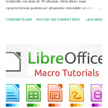
traduzido em mais de 30 idiomas. Além disso, suas
características podem ser altamente estendido através de
plugins de terceiros e extensões e tem suporte para PVR
COMPARTILHAR
POSTAR UM COMENTÁRIO
LEIA MAIS
(personal video recorder). A versão final do Kodi 19.5
“Matrix” foi lançado, chegando com alterações que podem
ser vistas clicando aqui . Para instalar no Ubuntu, Linux
Mint, Elementary OS e derivados, execute: $ sudo add-apt-
repository ppa:team-xbmc/ppa $ sudo apt-get update $
sudo apt-get install kodi Use o comando a seguir para
instalar codecs de áudio e outros complementos,
executando: $ sudo apt-get install --install-suggests
kodi Para remover, execute: $ sudo apt-get remove
kodi*