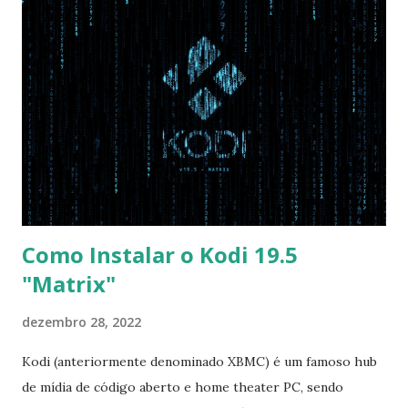
Disabled USB S3 Wake-up -> Enabled Boot: Secure Boot ->
Disabled OS Mode Selection -> UEFI and CSM OS (Essa
opção garante boot com Win e Linux) Boot > Boot Priority
Order USB HDD: SATA CD: SATA HDD: Essa ordem de boot
vai garantir que ele tente primeiro o boot pela USB, depois
pelo CD e por último no HD. Apenas as opções acima são
as necessá...
Como Instalar o Kodi 19.5
"Matrix"
dezembro 28, 2022
Kodi (anteriormente denominado XBMC) é um famoso hub
de mídia de código aberto e home theater PC, sendo