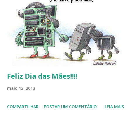
Linux (como sempre), o lançamento do Windows 8 e a sua
baixa taxa de adesão pelos usuários, entre out ros. Gostaria
de desejar a todos Boas Festas e que em 2013 possamos
estar juntos novamente. Feliz Natal!!!! F eli z 2013 a todos!!!
Feliz Dia das Mães!!!!
maio 12, 2013
COMPARTILHAR
POSTAR UM COMENTÁRIO
LEIA MAIS