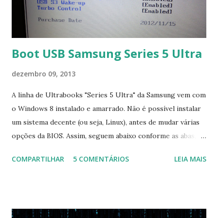
Boot USB Samsung Series 5 Ultra
dezembro 09, 2013
A linha de Ultrabooks "Series 5 Ultra" da Samsung vem com
o Windows 8 instalado e amarrado. Não é possível instalar
um sistema decente (ou seja, Linux), antes de mudar várias
opções da BIOS. Assim, seguem abaixo conforme as abas, a
configuração da BIOS necessária para conseguir fazer boot.
COMPARTILHAR
5 COMENTÁRIOS
LEIA MAIS
Na inicialização aperte F2 para acessar a BIOS e então faça
as seguintes alterações: Advanced : Fast BIOS Mode ->
Disabled AHCI Mode Control -> Manual ( Atenção: Se você
não for usar exclusivamente Linux, mas sim fazer dual boot
com Win, deixe essa opção no Auto ) Set AHCI Mode ->