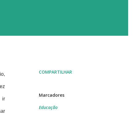
COMPARTILHAR
io,
vez
Marcadores
 ir
Educação
ar