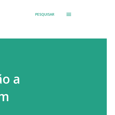
PESQUISAR
ão a
em