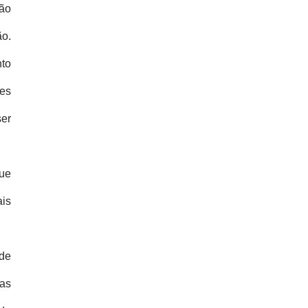
ão
ão.
to
ões
er
ue
ais
 de
vas