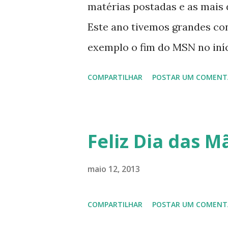
matérias postadas e as mais d
Este ano tivemos grandes co
exemplo o fim do MSN no iníci
desenvolvimento do Kaiana qu
COMPARTILHAR
POSTAR UM COMENT
, a descontinução do BigLinux
lançamento do liv ro da S B P
anos do LibreOffice, o prime 
Feliz Dia das Mã
Latinoware, a Microsoft boic
lançamento do Windows 8 e a
maio 12, 2013
usuários, entre out ros. Gost
COMPARTILHAR
POSTAR UM COMENT
em 2013 possamos estar juntos