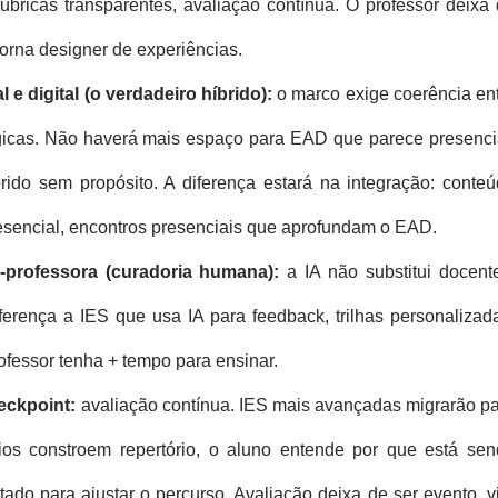
ubricas transparentes, avaliação contínua. O professor deixa
 torna designer de experiências.
l e digital (o verdadeiro híbrido):
o marco exige coerência en
gicas. Não haverá mais espaço para EAD que parece presenci
ido sem propósito. A diferença estará na integração: conte
resencial, encontros presenciais que aprofundam o EAD.
co-professora (curadoria humana):
a IA não substitui docent
ferença a IES que usa IA para feedback, trilhas personalizad
ofessor tenha + tempo para ensinar.
eckpoint:
avaliação contínua. IES mais avançadas migrarão p
os constroem repertório, o aluno entende por que está se
tado para ajustar o percurso. Avaliação deixa de ser evento, v