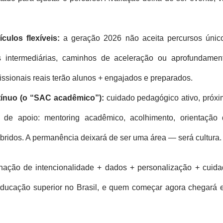
ículos flexíveis:
a geração 2026 não aceita percursos únic
es intermediárias, caminhos de aceleração ou aprofundamen
issionais reais terão alunos + engajados e preparados.
ínuo (o “SAC acadêmico”):
cuidado pedagógico ativo, próx
 de apoio: mentoring acadêmico, acolhimento, orientação 
íbridos. A permanência deixará de ser uma área — será cultura.
inação de intencionalidade + dados + personalização + cuid
ducação superior no Brasil, e quem começar agora chegará