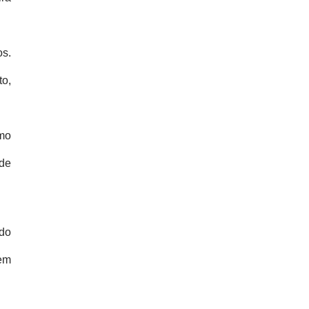
os.
to,
imo
de
ado
 em