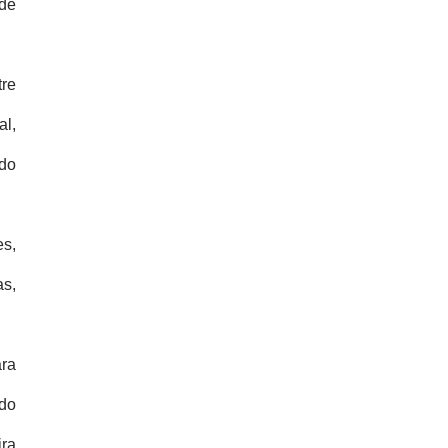
 de
tre
al,
údo
es,
as,
ara
ndo
ira