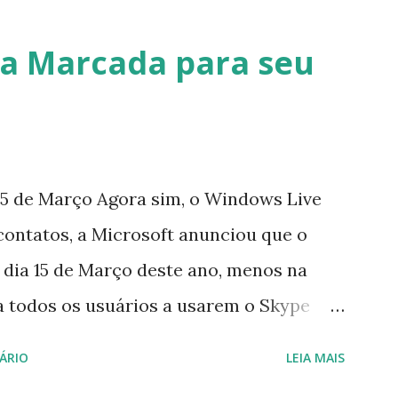
a Marcada para seu
5 de Março Agora sim, o Windows Live
contatos, a Microsoft anunciou que o
 dia 15 de Março deste ano, menos na
a todos os usuários a usarem o Skype
iço do MSN, segundo a empresa, os
ÁRIO
LEIA MAIS
cados por e-mail sobre como proceder