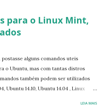
lataforma (eu não recebi até agora tal
melhor que o Windows Live (assim como
 para o Linux Mint,
 mesmo na versão para Linux, claro,
vados
s e o Pidgin, que se mostra como opção.
u postasse alguns comandos uteis
ara o Ubuntu, mas com tantas distros
omandos também podem ser utilizados
4, Ubuntu 14.10, Ubuntu 14.04 , Linux
nux Mint 17, Pinguy OS 14.04, Elementary OS
LEIA MAIS
ive, LXLE 14.04 and Linux Lite 2 2 ,