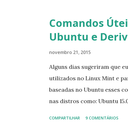
para fazer esta mudança de p
notificação). Acho o Skype 
Comandos Úteis
muitos profissionais de TI) ,
Ubuntu e Deri
sempre existem outras opçõe
novembro 21, 2015
Alguns dias sugeriram que e
utilizados no Linux Mint e p
baseadas no Ubuntu esses c
nas distros como: Ubuntu 15.0
Mint 17.2, Linux Mint 17.1, Li
COMPARTILHAR
9 COMENTÁRIOS
0.3, Deepin 2014, Peppermint F