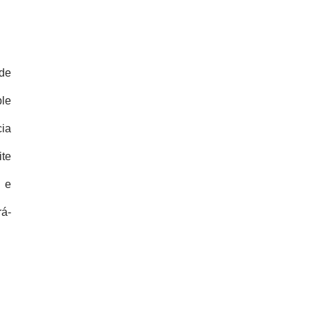
de
ble
cia
ite
 e
rá-