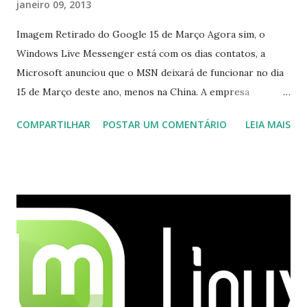
janeiro 09, 2013
Imagem Retirado do Google 15 de Março Agora sim, o
Windows Live Messenger está com os dias contatos, a
Microsoft anunciou que o MSN deixará de funcionar no dia
15 de Março deste ano, menos na China. A empresa
aconselha a todos os usuários a usarem o Skype que foi
COMPARTILHAR
POSTAR UM COMENTÁRIO
LEIA MAIS
integrado com o serviço do MSN, segundo a empresa, os
usuários estão sendo notificados por e-mail sobre como
proceder para fazer esta mudança de plataforma (eu não
recebi até agora tal notificação). Acho o Skype melhor que
o Windows Live (assim como muitos profissionais de TI) ,
mesmo na versão para Linux, claro, sempre existem outras
opções e o Pidgin, que se mostra como opção.