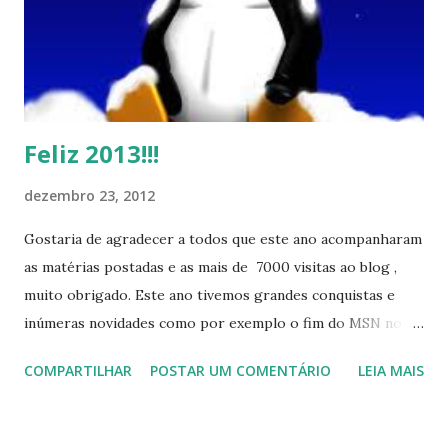
Feliz 2013!!!
dezembro 23, 2012
Gostaria de agradecer a todos que este ano acompanharam
as matérias postadas e as mais de 7000 visitas ao blog ,
muito obrigado. Este ano tivemos grandes conquistas e
inúmeras novidades como por exemplo o fim do MSN no
início de 2013, a criação da União Livre e o desenvolvimento
COMPARTILHAR
POSTAR UM COMENTÁRIO
LEIA MAIS
do Kaiana que será lançada em 2013, distro nacional , a
descontinução do BigLinux do DreanLinux entre outr as
distro, o lançamento do liv ro da S B P - Software Publico