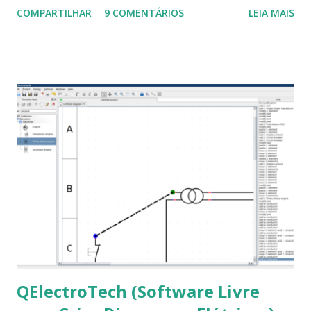
COMPARTILHAR
9 COMENTÁRIOS
LEIA MAIS
a Associação Brasileira de Normas Técnicas (ABNT), exige
que os trabalhos sejam entregues nas fontes Times New
Roman e Arial, por meio desta postagem espero pode
ajudar a todos com a instalação da fonte ttf-mscorefonts
que contém essas fontes. Ao instalar o GNU/Linux abra o
terminal e execute o comando: $ sudo apt-get install ttf-
mscorefonts-installer Leia os termos de uso e avance
clicando em “Ok” Agora aceite os termos de uso clicando
em “Sim” Pronto agora abra o LibreOffice e veja se as
fontes Times New Roman, Arial estão instaladas. Caso
ocorra algum erro ou precisa reinstalar, execute: $ sudo
apt-get install --reinstall ttf-mscorefonts-installer
QElectroTech (Software Livre