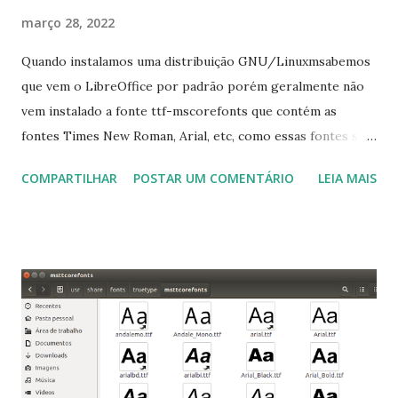
março 28, 2022
Quando instalamos uma distribuição GNU/Linuxmsabemos
que vem o LibreOffice por padrão porém geralmente não
vem instalado a fonte ttf-mscorefonts que contém as
fontes Times New Roman, Arial, etc, como essas fontes são
muito útil para os universitários, pelo mundo corporativo e
COMPARTILHAR
POSTAR UM COMENTÁRIO
LEIA MAIS
a Associação Brasileira de Normas Técnicas (ABNT), exige
que os trabalhos sejam entregues nas fontes Times New
Roman e Arial, por meio desta postagem espero pode
ajudar a todos com a instalação da fonte ttf-mscorefonts
que contém essas fontes. Ao instalar o GNU/Linux abra o
terminal e execute o comando: $ sudo apt-get install ttf-
mscorefonts-installer Leia os termos de uso e avance
clicando em “Ok” Agora aceite os termos de uso clicando
em “Sim” Pronto agora abra o LibreOffice e veja se as