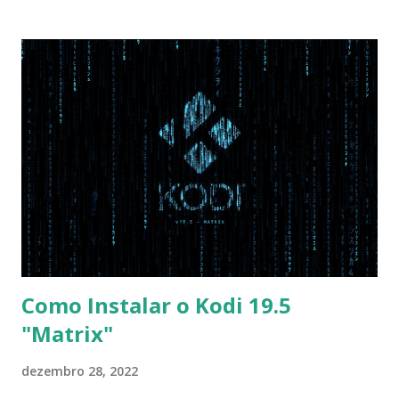
Disabled AHCI Mode Control -> Manual ( Atenção: Se você
não for usar exclusivamente Linux, mas sim fazer dual boot
com Win, deixe essa opção no Auto ) Set AHCI Mode ->
Disabled USB S3 Wake-up -> Enabled Boot: Secure Boot ->
Disabled OS Mode Selection -> UEFI and CSM OS (Essa
opção garante boot com Win e Linux) Boot > Boot Priority
Order USB HDD: SATA CD: SATA HDD: Essa ordem de boot
vai garantir que ele tente primeiro o boot pela USB, depois
pelo CD e por último no HD. Apenas as opções acima são
as necessá...
Como Instalar o Kodi 19.5
"Matrix"
dezembro 28, 2022