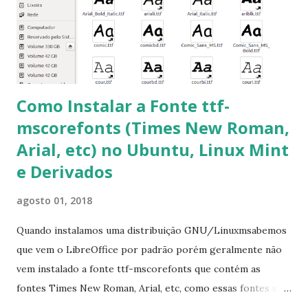
fontes Times New Roman, Arial estão instaladas. Caso
ocorra algum erro ou precisa reinstalar, execute: $ sudo
apt-get install --reinstall ttf-mscorefonts-installer
Como Instalar a Fonte ttf-
mscorefonts (Times New Roman,
Arial, etc) no Ubuntu, Linux Mint
e Derivados
agosto 01, 2018
Quando instalamos uma distribuição GNU/Linuxmsabemos
que vem o LibreOffice por padrão porém geralmente não
vem instalado a fonte ttf-mscorefonts que contém as
fontes Times New Roman, Arial, etc, como essas fontes são
muito útil para os universitários, pelo mundo corporativo e