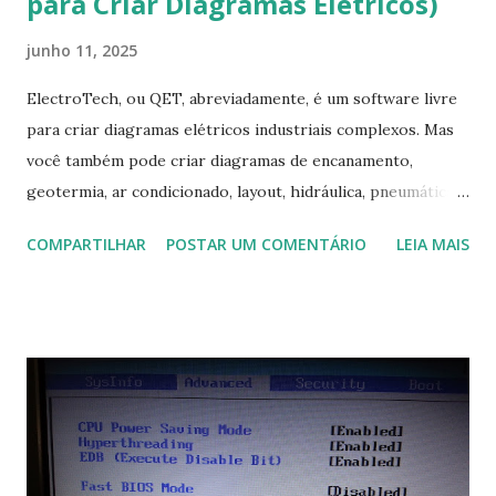
para Criar Diagramas Elétricos)
junho 11, 2025
ElectroTech, ou QET, abreviadamente, é um software livre
para criar diagramas elétricos industriais complexos. Mas
você também pode criar diagramas de encanamento,
geotermia, ar condicionado, layout, hidráulica, pneumática,
domótica, PID, fotovoltaica, encanamento de piscinas, etc.!
COMPARTILHAR
POSTAR UM COMENTÁRIO
LEIA MAIS
Na última versão 0.100, a coleção contém mais de 8.000
símbolos... Mais informações clique aqui . Para baixar clique
no link: https://qelectrotech.org/download.php