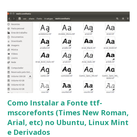
importantes para manutenção do sistema, principalmente
para usuários iniciantes... 1- Atualizar a lista de pacotes: $
sudo apt-get update 2- Atualizar toda a distro: $ sudo apt-
get -f dist-upgrade ou update-manager -d -c 3- Instalar
pacotes: $ sudo apt-get install [nome do pacote] 4-
Procurar arquivos corrompidos: $ sudo apt-get check 5-
Corrigir problemas de dependências, concluir instalação de
pacotes pendentes e outros erros: $ sudo apt-get -f install
6- Se o comando sudo apt-get -f install nã...
Como Instalar a Fonte ttf-
mscorefonts (Times New Roman,
Arial, etc) no Ubuntu, Linux Mint
e Derivados