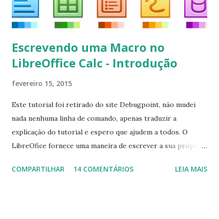
Escrevendo uma Macro no
LibreOffice Calc - Introdução
fevereiro 15, 2015
Este tutorial foi retirado do site Debugpoint, não mudei
nada nenhuma linha de comando, apenas traduzir a
explicação do tutorial e espero que ajudem a todos. O
LibreOfice fornece uma maneira de escrever a sua própria
macro para automatizar várias tarefas repetitivas em seu
COMPARTILHAR
14 COMENTÁRIOS
LEIA MAIS
aplicativo de escritório. Você pode usar Python ou Basic
para o desenvolvimento do macro. Este tutorial se
concentra em escrever um macro básico 'Olá Mundo'
usando básico do LibreOffice Calc . Macro Objetivo Nós