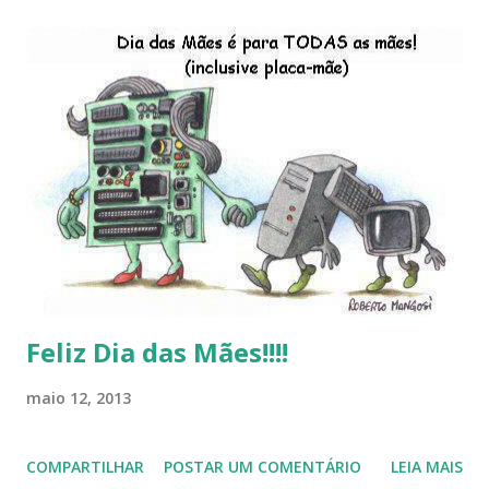
Brasileiro, os dois anos do LibreOffice, o prime iro Hackday
do LibreOffice , o IX Latinoware, a Microsoft boicotando o
Linux (como sempre), o lançamento do Windows 8 e a sua
baixa taxa de adesão pelos usuários, entre out ros. Gostaria
de desejar a todos Boas Festas e que em 2013 possamos
estar juntos novamente. Feliz Natal!!!! F eli z 2013 a todos!!!
Feliz Dia das Mães!!!!
maio 12, 2013
COMPARTILHAR
POSTAR UM COMENTÁRIO
LEIA MAIS