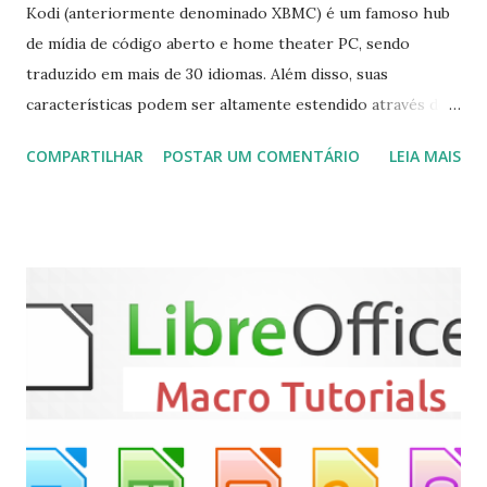
Kodi (anteriormente denominado XBMC) é um famoso hub
de mídia de código aberto e home theater PC, sendo
traduzido em mais de 30 idiomas. Além disso, suas
características podem ser altamente estendido através de
plugins de terceiros e extensões e tem suporte para PVR
COMPARTILHAR
POSTAR UM COMENTÁRIO
LEIA MAIS
(personal video recorder). A versão final do Kodi 19.5
“Matrix” foi lançado, chegando com alterações que podem
ser vistas clicando aqui . Para instalar no Ubuntu, Linux
Mint, Elementary OS e derivados, execute: $ sudo add-apt-
repository ppa:team-xbmc/ppa $ sudo apt-get update $
sudo apt-get install kodi Use o comando a seguir para
instalar codecs de áudio e outros complementos,
executando: $ sudo apt-get install --install-suggests
kodi Para remover, execute: $ sudo apt-get remove
kodi*