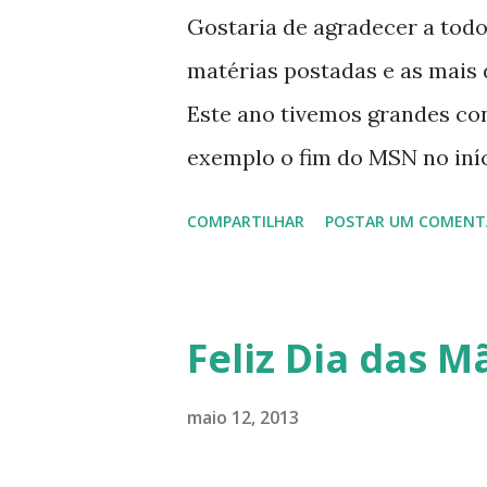
Gostaria de agradecer a tod
matérias postadas e as mais d
Este ano tivemos grandes co
exemplo o fim do MSN no iníci
desenvolvimento do Kaiana qu
COMPARTILHAR
POSTAR UM COMENT
, a descontinução do BigLinux
lançamento do liv ro da S B P
anos do LibreOffice, o prime 
Feliz Dia das Mã
Latinoware, a Microsoft boic
lançamento do Windows 8 e a
maio 12, 2013
usuários, entre out ros. Gost