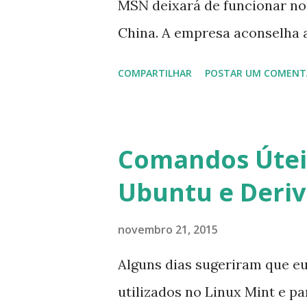
MSN deixará de funcionar no
China. A empresa aconselha 
que foi integrado com o serv
COMPARTILHAR
POSTAR UM COMENT
usuários estão sendo notifi
para fazer esta mudança de p
notificação). Acho o Skype 
Comandos Úteis
muitos profissionais de TI) ,
Ubuntu e Deri
sempre existem outras opçõe
novembro 21, 2015
Alguns dias sugeriram que e
utilizados no Linux Mint e p