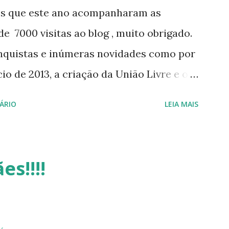
os que este ano acompanharam as
e 7000 visitas ao blog , muito obrigado.
nquistas e inúmeras novidades como por
o de 2013, a criação da União Livre e o
e será lançada em 2013, distro nacional
ÁRIO
LEIA MAIS
 do DreanLinux entre outr as distro, o
 - Software Publico Brasileiro, os dois
iro Hackday do LibreOffice , o IX
es!!!!
otando o Linux (como sempre), o
 sua baixa taxa de adesão pelos
aria de desejar a todos Boas Festas e que