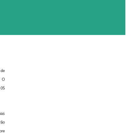
 de
.
O
 05
uas
rão
bre