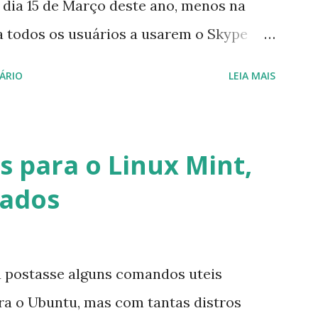
 dia 15 de Março deste ano, menos na
a todos os usuários a usarem o Skype
iço do MSN, segundo a empresa, os
ÁRIO
LEIA MAIS
cados por e-mail sobre como proceder
lataforma (eu não recebi até agora tal
melhor que o Windows Live (assim como
 para o Linux Mint,
 mesmo na versão para Linux, claro,
vados
s e o Pidgin, que se mostra como opção.
u postasse alguns comandos uteis
ara o Ubuntu, mas com tantas distros