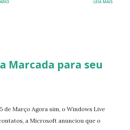
ÁRIO
LEIA MAIS
 novamente. Feliz Natal!!!! F eli z 2013 a
a Marcada para seu
5 de Março Agora sim, o Windows Live
contatos, a Microsoft anunciou que o