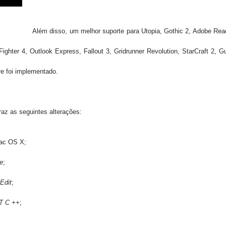
Além disso, um melhor suporte para Utopia, Gothic 2, Adobe Rea
ghter 4, Outlook Express, Fallout 3, Gridrunner Revolution, StarCraft 2, Gu
re
foi implementado.
raz as seguintes alterações:
Mac OS X;
te
;
Edit
;
T C ++
;