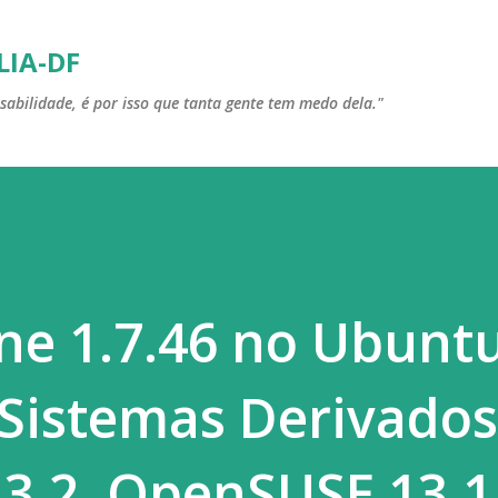
Pular para o conteúdo principal
LIA-DF
sabilidade, é por isso que tanta gente tem medo dela."
ine 1.7.46 no Ubuntu
 Sistemas Derivados
3.2, OpenSUSE 13.1