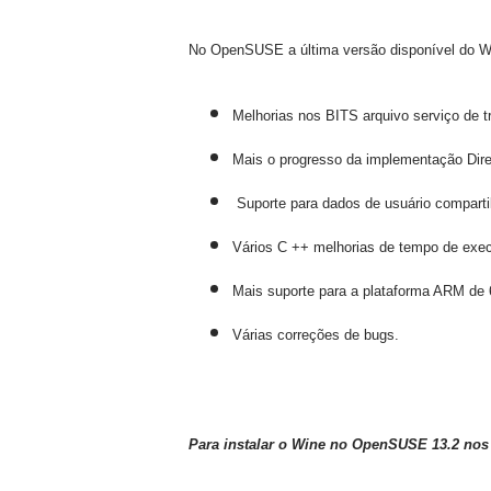
No OpenSUSE
a última versão
disponível do
W
Melhorias nos
BITS
arquivo
serviço de t
M
ais
o progresso da implementação
Dir
Suporte para
dados de usuário
compart
Vários
C
++
melhorias
de tempo de exe
M
ais
suporte para a plataforma
ARM
de 
Várias correções de bugs
.
Para instalar o
Wine
no OpenSUSE
13.2
nos