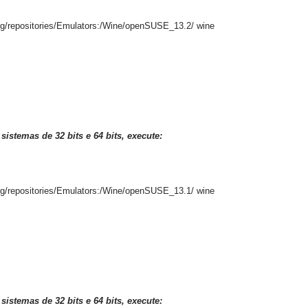
org/repositories/Emulators:/Wine/openSUSE_13.2/ wine
istemas de 32 bits e 64 bits, execute:
org/repositories/Emulators:/Wine/openSUSE_13.1/ wine
sistemas de 32
bits e 64
bits
, execute: