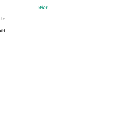
Wine
der
ild