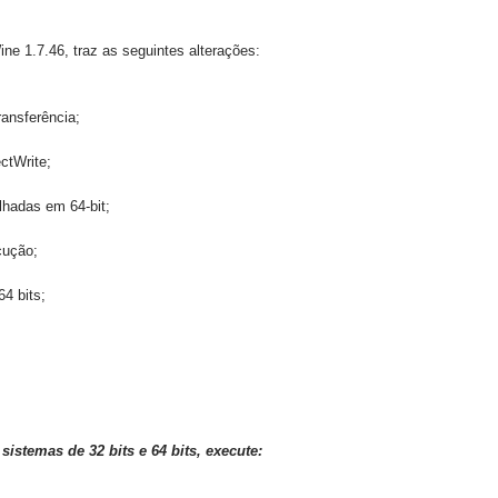
ine
1.7.46
, traz
as seguintes alterações:
ransferência
;
ectWrite
;
ilhadas em
64-bit
;
cução
;
64 bits;
sistemas de 32
bits e 64
bits
, execute: