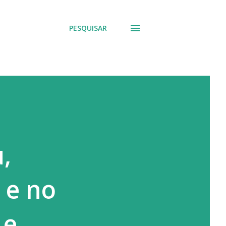
PESQUISAR
,
 e no
 e