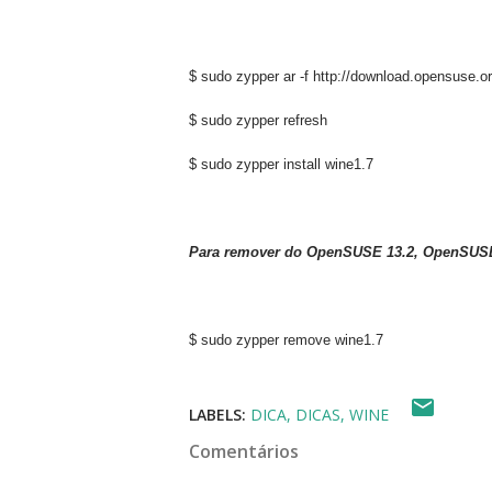
$ sudo zypper ar -f http://download.opensuse.
$ sudo zypper refresh
$ sudo zypper install wine1.7
Para remover do
OpenSUSE 13.2, OpenSUSE 
$ sudo zypper remove wine1.7
LABELS:
DICA
DICAS
WINE
Comentários