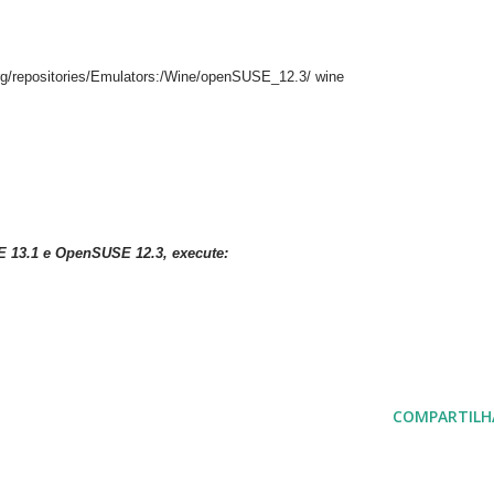
org/repositories/Emulators:/Wine/openSUSE_12.3/ wine
13.1 e OpenSUSE 12.3, execute:
COMPARTILH