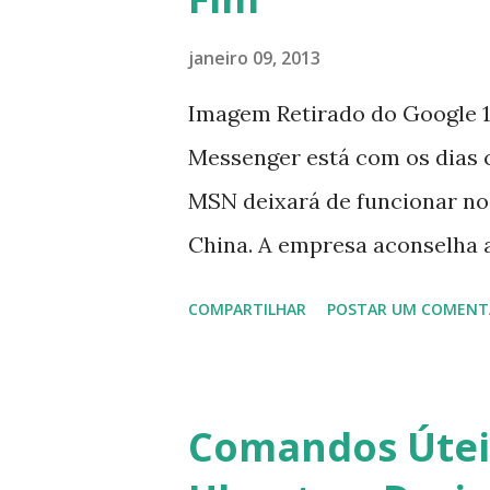
janeiro 09, 2013
Imagem Retirado do Google 1
Messenger está com os dias 
MSN deixará de funcionar no
China. A empresa aconselha 
que foi integrado com o serv
COMPARTILHAR
POSTAR UM COMENT
usuários estão sendo notifi
para fazer esta mudança de p
notificação). Acho o Skype 
Comandos Úteis
muitos profissionais de TI) ,