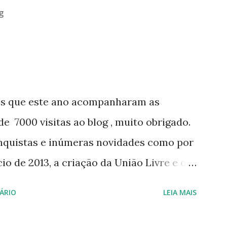
g
os que este ano acompanharam as
e 7000 visitas ao blog , muito obrigado.
nquistas e inúmeras novidades como por
o de 2013, a criação da União Livre e o
e será lançada em 2013, distro nacional
ÁRIO
LEIA MAIS
 do DreanLinux entre outr as distro, o
 - Software Publico Brasileiro, os dois