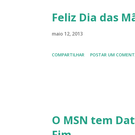
anos do LibreOffice, o prime 
Feliz Dia das Mã
Latinoware, a Microsoft boic
lançamento do Windows 8 e a
maio 12, 2013
usuários, entre out ros. Gost
COMPARTILHAR
POSTAR UM COMENT
em 2013 possamos estar juntos
todos!!!
O MSN tem Dat
Fim