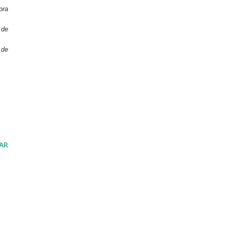
ora
 de
 de
AR