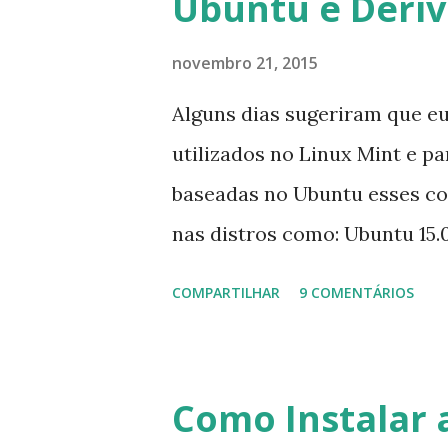
Ubuntu e Deri
sempre existem outras opçõe
novembro 21, 2015
Alguns dias sugeriram que e
utilizados no Linux Mint e p
baseadas no Ubuntu esses c
nas distros como: Ubuntu 15.0
Mint 17.2, Linux Mint 17.1, Li
COMPARTILHAR
9 COMENTÁRIOS
0.3, Deepin 2014, Peppermint F
DuZeru, Kaiana e derivados 
para manutenção do sistema,
Como Instalar a
iniciantes... 1- Atualizar a l