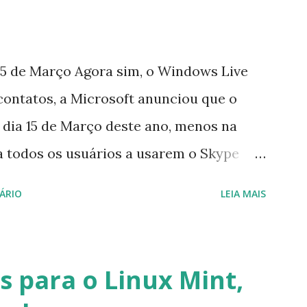
5 de Março Agora sim, o Windows Live
contatos, a Microsoft anunciou que o
 dia 15 de Março deste ano, menos na
a todos os usuários a usarem o Skype
iço do MSN, segundo a empresa, os
ÁRIO
LEIA MAIS
cados por e-mail sobre como proceder
lataforma (eu não recebi até agora tal
melhor que o Windows Live (assim como
 para o Linux Mint,
 mesmo na versão para Linux, claro,