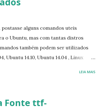
vados
s e o Pidgin, que se mostra como opção.
u postasse alguns comandos uteis
ara o Ubuntu, mas com tantas distros
omandos também podem ser utilizados
4, Ubuntu 14.10, Ubuntu 14.04 , Linux
nux Mint 17, Pinguy OS 14.04, Elementary OS
LEIA MAIS
ive, LXLE 14.04 and Linux Lite 2 2 ,
. Segue alguns comandos importantes
 principalmente para usuários
 Fonte ttf-
ista de pacotes: $ sudo apt-get update 2-