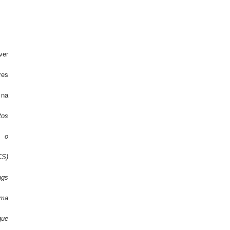
ver
res
 na
tos
, o
CS)
ugs
ema
que