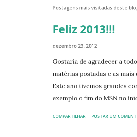
Postagens mais visitadas deste blo
Feliz 2013!!!
dezembro 23, 2012
Gostaria de agradecer a tod
matérias postadas e as mais d
Este ano tivemos grandes co
exemplo o fim do MSN no iníci
desenvolvimento do Kaiana qu
COMPARTILHAR
POSTAR UM COMENT
, a descontinução do BigLinux
lançamento do liv ro da S B P