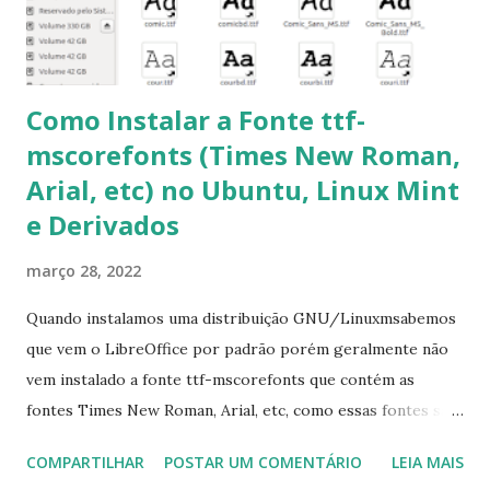
6- Se o comando sudo apt-get -f install nã...
Como Instalar a Fonte ttf-
mscorefonts (Times New Roman,
Arial, etc) no Ubuntu, Linux Mint
e Derivados
março 28, 2022
Quando instalamos uma distribuição GNU/Linuxmsabemos
que vem o LibreOffice por padrão porém geralmente não
vem instalado a fonte ttf-mscorefonts que contém as
fontes Times New Roman, Arial, etc, como essas fontes são
muito útil para os universitários, pelo mundo corporativo e
COMPARTILHAR
POSTAR UM COMENTÁRIO
LEIA MAIS
a Associação Brasileira de Normas Técnicas (ABNT), exige