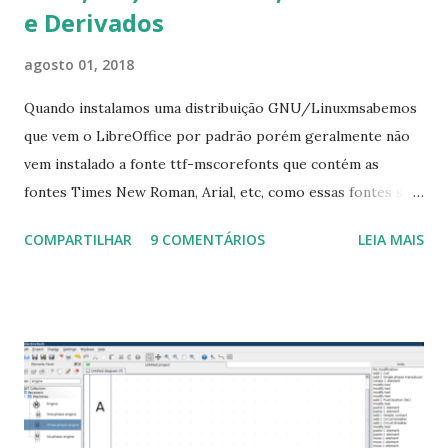
e Derivados
agosto 01, 2018
Quando instalamos uma distribuição GNU/Linuxmsabemos
que vem o LibreOffice por padrão porém geralmente não
vem instalado a fonte ttf-mscorefonts que contém as
fontes Times New Roman, Arial, etc, como essas fontes são
muito útil para os universitários, pelo mundo corporativo e
COMPARTILHAR
9 COMENTÁRIOS
LEIA MAIS
a Associação Brasileira de Normas Técnicas (ABNT), exige
que os trabalhos sejam entregues nas fontes Times New
Roman e Arial, por meio desta postagem espero pode
ajudar a todos com a instalação da fonte ttf-mscorefonts
que contém essas fontes. Ao instalar o GNU/Linux abra o
terminal e execute o comando: $ sudo apt-get install ttf-
mscorefonts-installer Leia os termos de uso e avance
clicando em “Ok” Agora aceite os termos de uso clicando