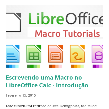
Mint, Elementary OS e derivados, execute: $ sudo add-apt-
repository ppa:team-xbmc/ppa $ sudo apt-get update $
sudo apt-get install kodi Use o comando a seguir para
instalar codecs de áudio e outros complementos,
executando: $ sudo apt-get install --install-suggests
kodi Para remover, execute: $ sudo apt-get remove
kodi*
Escrevendo uma Macro no
LibreOffice Calc - Introdução
fevereiro 15, 2015
Este tutorial foi retirado do site Debugpoint, não mudei