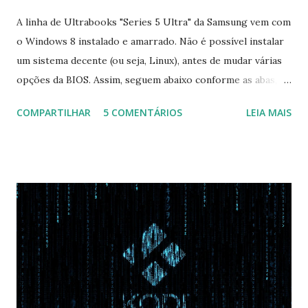
A linha de Ultrabooks "Series 5 Ultra" da Samsung vem com
o Windows 8 instalado e amarrado. Não é possível instalar
um sistema decente (ou seja, Linux), antes de mudar várias
opções da BIOS. Assim, seguem abaixo conforme as abas, a
configuração da BIOS necessária para conseguir fazer boot.
COMPARTILHAR
5 COMENTÁRIOS
LEIA MAIS
Na inicialização aperte F2 para acessar a BIOS e então faça
as seguintes alterações: Advanced : Fast BIOS Mode ->
Disabled AHCI Mode Control -> Manual ( Atenção: Se você
não for usar exclusivamente Linux, mas sim fazer dual boot
com Win, deixe essa opção no Auto ) Set AHCI Mode ->
Disabled USB S3 Wake-up -> Enabled Boot: Secure Boot ->
Disabled OS Mode Selection -> UEFI and CSM OS (Essa
opção garante boot com Win e Linux) Boot > Boot Priority
Order USB HDD: SATA CD: SATA HDD: Essa ordem de boot
vai garantir que ele tente primeiro o boot pela USB, depois