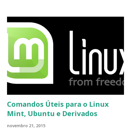
proceder para fazer esta mudança de plataforma (eu não
recebi até agora tal notificação). Acho o Skype melhor que
o Windows Live (assim como muitos profissionais de TI) ,
mesmo na versão para Linux, claro, sempre existem outras
opções e o Pidgin, que se mostra como opção.
Comandos Úteis para o Linux
Mint, Ubuntu e Derivados
novembro 21, 2015