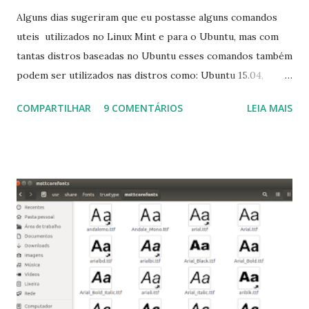
Alguns dias sugeriram que eu postasse alguns comandos
uteis utilizados no Linux Mint e para o Ubuntu, mas com
tantas distros baseadas no Ubuntu esses comandos também
podem ser utilizados nas distros como: Ubuntu 15.04,
Ubuntu 14.10, Ubuntu 14.04 , Linux Mint 17.2, Linux Mint 17.1,
COMPARTILHAR
9 COMENTÁRIOS
LEIA MAIS
Linux Mint 17, Pinguy OS 14.04, Elementary OS 0.3, Deepin
2014, Peppermint Five, LXLE 14.04 and Linux Lite 2 2 ,
DuZeru, Kaiana e derivados . Segue alguns comandos
importantes para manutenção do sistema, principalmente
para usuários iniciantes... 1- Atualizar a lista de pacotes: $
sudo apt-get update 2- Atualizar toda a distro: $ sudo apt-
get -f dist-upgrade ou update-manager -d -c 3- Instalar
pacotes: $ sudo apt-get install [nome do pacote] 4-
Procurar arquivos corrompidos: $ sudo apt-get check 5-
Corrigir problemas de dependências, concluir instalação de
pacotes pendentes e outros erros: $ sudo apt-get -f install