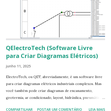
em “Sim” Pronto agora abra o LibreOffice e veja se as
fontes Times New Roman, Arial estão instaladas. Caso
ocorra algum erro ou precisa reinstalar, execute: $ sudo
apt-get install --reinstall ttf-mscorefonts-installer
QElectroTech (Software Livre
para Criar Diagramas Elétricos)
junho 11, 2025
ElectroTech, ou QET, abreviadamente, é um software livre
para criar diagramas elétricos industriais complexos. Mas
você também pode criar diagramas de encanamento,
geotermia, ar condicionado, layout, hidráulica, pneumática,
domótica, PID, fotovoltaica, encanamento de piscinas, etc.!
COMPARTILHAR
POSTAR UM COMENTÁRIO
LEIA MAIS