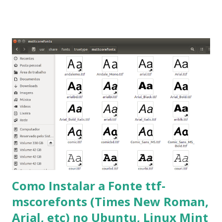
que os trabalhos sejam entregues nas fontes Times New
Roman e Arial, por meio desta postagem espero pode
ajudar a todos com a instalação da fonte ttf-mscorefonts
que contém essas fontes. Ao instalar o GNU/Linux abra o
terminal e execute o comando: $ sudo apt-get install ttf-
mscorefonts-installer Leia os termos de uso e avance
clicando em “Ok” Agora aceite os termos de uso clicando
em “Sim” Pronto agora abra o LibreOffice e veja se as
fontes Times New Roman, Arial estão instaladas. Caso
ocorra algum erro ou precisa reinstalar, execute: $ sudo
apt-get install --reinstall ttf-mscorefonts-installer
Como Instalar a Fonte ttf-
mscorefonts (Times New Roman,
Arial, etc) no Ubuntu, Linux Mint