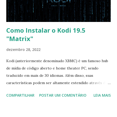
pelo CD e por último no HD. Apenas as opções acima são
as necessá...
Como Instalar o Kodi 19.5
"Matrix"
dezembro 28, 2022
Kodi (anteriormente denominado XBMC) é um famoso hub
de mídia de código aberto e home theater PC, sendo
traduzido em mais de 30 idiomas. Além disso, suas
características podem ser altamente estendido através de
plugins de terceiros e extensões e tem suporte para PVR
COMPARTILHAR
POSTAR UM COMENTÁRIO
LEIA MAIS
(personal video recorder). A versão final do Kodi 19.5
“Matrix” foi lançado, chegando com alterações que podem
ser vistas clicando aqui . Para instalar no Ubuntu, Linux