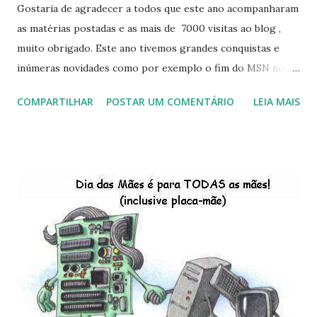
Gostaria de agradecer a todos que este ano acompanharam
as matérias postadas e as mais de 7000 visitas ao blog ,
muito obrigado. Este ano tivemos grandes conquistas e
inúmeras novidades como por exemplo o fim do MSN no
início de 2013, a criação da União Livre e o desenvolvimento
COMPARTILHAR
POSTAR UM COMENTÁRIO
LEIA MAIS
do Kaiana que será lançada em 2013, distro nacional , a
descontinução do BigLinux do DreanLinux entre outr as
distro, o lançamento do liv ro da S B P - Software Publico
Brasileiro, os dois anos do LibreOffice, o prime iro Hackday
do LibreOffice , o IX Latinoware, a Microsoft boicotando o
Linux (como sempre), o lançamento do Windows 8 e a sua
baixa taxa de adesão pelos usuários, entre out ros. Gostaria
de desejar a todos Boas Festas e que em 2013 possamos
estar juntos novamente. Feliz Natal!!!! F eli z 2013 a todos!!!