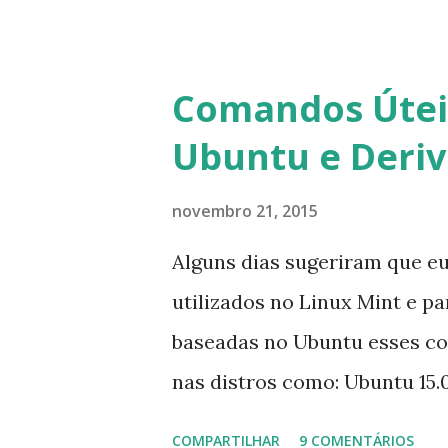
usuários estão sendo notifi
para fazer esta mudança de p
notificação). Acho o Skype 
Comandos Úteis
muitos profissionais de TI) ,
Ubuntu e Deri
sempre existem outras opçõe
novembro 21, 2015
Alguns dias sugeriram que e
utilizados no Linux Mint e p
baseadas no Ubuntu esses c
nas distros como: Ubuntu 15.0
Mint 17.2, Linux Mint 17.1, Li
COMPARTILHAR
9 COMENTÁRIOS