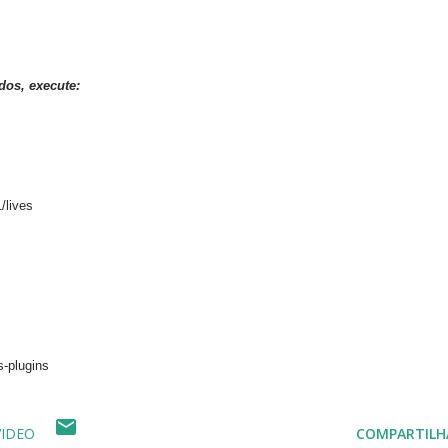
dos, execute:
/lives
s-plugins
VIDEO
COMPARTILH