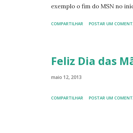
exemplo o fim do MSN no iníci
desenvolvimento do Kaiana qu
COMPARTILHAR
POSTAR UM COMENT
, a descontinução do BigLinux
lançamento do liv ro da S B P
anos do LibreOffice, o prime 
Feliz Dia das Mã
Latinoware, a Microsoft boic
lançamento do Windows 8 e a
maio 12, 2013
usuários, entre out ros. Gost
COMPARTILHAR
POSTAR UM COMENT
em 2013 possamos estar juntos
todos!!!