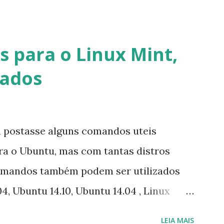
cados por e-mail sobre como proceder
lataforma (eu não recebi até agora tal
melhor que o Windows Live (assim como
 para o Linux Mint,
 mesmo na versão para Linux, claro,
vados
s e o Pidgin, que se mostra como opção.
u postasse alguns comandos uteis
ara o Ubuntu, mas com tantas distros
omandos também podem ser utilizados
4, Ubuntu 14.10, Ubuntu 14.04 , Linux
nux Mint 17, Pinguy OS 14.04, Elementary OS
LEIA MAIS