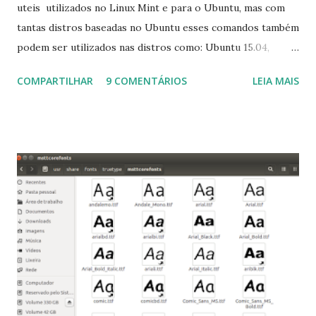
uteis utilizados no Linux Mint e para o Ubuntu, mas com
tantas distros baseadas no Ubuntu esses comandos também
podem ser utilizados nas distros como: Ubuntu 15.04,
Ubuntu 14.10, Ubuntu 14.04 , Linux Mint 17.2, Linux Mint 17.1,
COMPARTILHAR
9 COMENTÁRIOS
LEIA MAIS
Linux Mint 17, Pinguy OS 14.04, Elementary OS 0.3, Deepin
2014, Peppermint Five, LXLE 14.04 and Linux Lite 2 2 ,
DuZeru, Kaiana e derivados . Segue alguns comandos
importantes para manutenção do sistema, principalmente
para usuários iniciantes... 1- Atualizar a lista de pacotes: $
sudo apt-get update 2- Atualizar toda a distro: $ sudo apt-
get -f dist-upgrade ou update-manager -d -c 3- Instalar
pacotes: $ sudo apt-get install [nome do pacote] 4-
Procurar arquivos corrompidos: $ sudo apt-get check 5-
Corrigir problemas de dependências, concluir instalação de
pacotes pendentes e outros erros: $ sudo apt-get -f install
6- Se o comando sudo apt-get -f install nã...