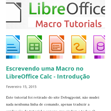
sudo apt-get install kodi Use o comando a seguir para
instalar codecs de áudio e outros complementos,
executando: $ sudo apt-get install --install-suggests
kodi Para remover, execute: $ sudo apt-get remove
kodi*
Escrevendo uma Macro no
LibreOffice Calc - Introdução
fevereiro 15, 2015
Este tutorial foi retirado do site Debugpoint, não mudei
nada nenhuma linha de comando, apenas traduzir a