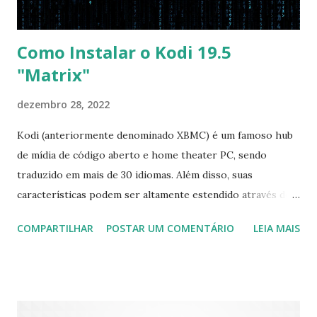
Como Instalar o Kodi 19.5
"Matrix"
dezembro 28, 2022
Kodi (anteriormente denominado XBMC) é um famoso hub
de mídia de código aberto e home theater PC, sendo
traduzido em mais de 30 idiomas. Além disso, suas
características podem ser altamente estendido através de
plugins de terceiros e extensões e tem suporte para PVR
COMPARTILHAR
POSTAR UM COMENTÁRIO
LEIA MAIS
(personal video recorder). A versão final do Kodi 19.5
“Matrix” foi lançado, chegando com alterações que podem
ser vistas clicando aqui . Para instalar no Ubuntu, Linux
Mint, Elementary OS e derivados, execute: $ sudo add-apt-
repository ppa:team-xbmc/ppa $ sudo apt-get update $