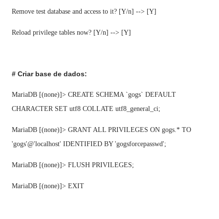
Remove test database and access to it? [Y/n] --> [Y]
Reload privilege tables now? [Y/n] --> [Y]
# Criar base de dados:
MariaDB [(none)]> CREATE SCHEMA `gogs` DEFAULT
CHARACTER SET utf8 COLLATE utf8_general_ci;
MariaDB [(none)]> GRANT ALL PRIVILEGES ON gogs.* TO
'gogs'@'localhost' IDENTIFIED BY 'gogsforcepasswd';
MariaDB [(none)]> FLUSH PRIVILEGES;
MariaDB [(none)]> EXIT