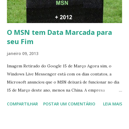
O MSN tem Data Marcada para
seu Fim
janeiro 09, 2013
Imagem Retirado do Google 15 de Março Agora sim, o
Windows Live Messenger está com os dias contatos, a
Microsoft anunciou que o MSN deixará de funcionar no dia
15 de Março deste ano, menos na China. A empresa
aconselha a todos os usuários a usarem o Skype que foi
COMPARTILHAR
POSTAR UM COMENTÁRIO
LEIA MAIS
integrado com o serviço do MSN, segundo a empresa, os
usuários estão sendo notificados por e-mail sobre como
proceder para fazer esta mudança de plataforma (eu não