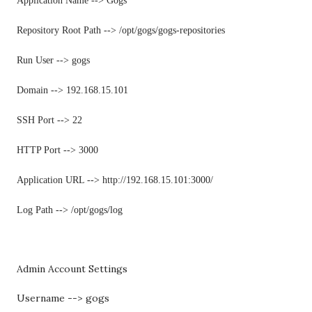
Application Name --> Gogs
Repository Root Path --> /opt/gogs/gogs-repositories
Run User --> gogs
Domain --> 192.168.15.101
SSH Port --> 22
HTTP Port --> 3000
Application URL --> http://192.168.15.101:3000/
Log Path --> /opt/gogs/log
Admin Account Settings
Username --> gogs