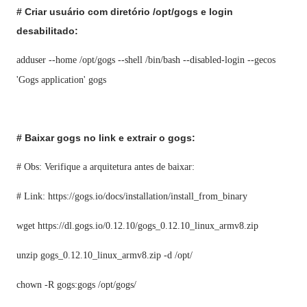
# Criar usuário com diretório /opt/gogs e login
desabilitado:
adduser --home /opt/gogs --shell /bin/bash --disabled-login --gecos
'Gogs application' gogs
# Baixar gogs no link e extrair o gogs:
# Obs: Verifique a arquitetura antes de baixar:
# Link: https://gogs.io/docs/installation/install_from_binary
wget https://dl.gogs.io/0.12.10/gogs_0.12.10_linux_armv8.zip
unzip gogs_0.12.10_linux_armv8.zip -d /opt/
chown -R gogs:gogs /opt/gogs/