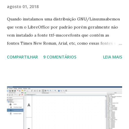
agosto 01, 2018
Quando instalamos uma distribuição GNU/Linuxmsabemos
que vem o LibreOffice por padrão porém geralmente não
vem instalado a fonte ttf-mscorefonts que contém as
fontes Times New Roman, Arial, etc, como essas fontes são
muito útil para os universitários, pelo mundo corporativo e
COMPARTILHAR
9 COMENTÁRIOS
LEIA MAIS
a Associação Brasileira de Normas Técnicas (ABNT), exige
que os trabalhos sejam entregues nas fontes Times New
Roman e Arial, por meio desta postagem espero pode
ajudar a todos com a instalação da fonte ttf-mscorefonts
que contém essas fontes. Ao instalar o GNU/Linux abra o
terminal e execute o comando: $ sudo apt-get install ttf-
mscorefonts-installer Leia os termos de uso e avance
clicando em “Ok” Agora aceite os termos de uso clicando
em “Sim” Pronto agora abra o LibreOffice e veja se as