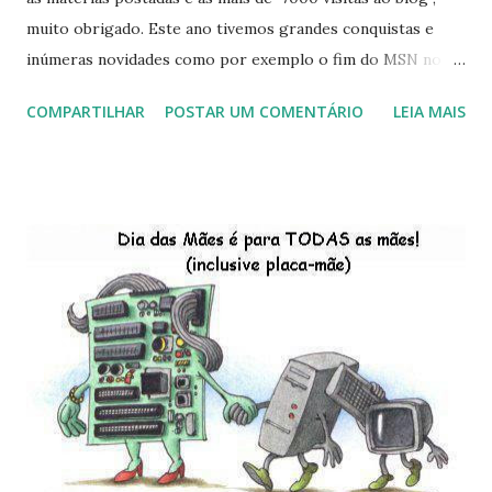
muito obrigado. Este ano tivemos grandes conquistas e
inúmeras novidades como por exemplo o fim do MSN no
início de 2013, a criação da União Livre e o desenvolvimento
COMPARTILHAR
POSTAR UM COMENTÁRIO
LEIA MAIS
do Kaiana que será lançada em 2013, distro nacional , a
descontinução do BigLinux do DreanLinux entre outr as
distro, o lançamento do liv ro da S B P - Software Publico
Brasileiro, os dois anos do LibreOffice, o prime iro Hackday
do LibreOffice , o IX Latinoware, a Microsoft boicotando o
Linux (como sempre), o lançamento do Windows 8 e a sua
baixa taxa de adesão pelos usuários, entre out ros. Gostaria
de desejar a todos Boas Festas e que em 2013 possamos
estar juntos novamente. Feliz Natal!!!! F eli z 2013 a todos!!!