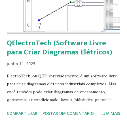
fontes Times New Roman, Arial estão instaladas. Caso
ocorra algum erro ou precisa reinstalar, execute: $ sudo
apt-get install --reinstall ttf-mscorefonts-installer
QElectroTech (Software Livre
para Criar Diagramas Elétricos)
junho 11, 2025
ElectroTech, ou QET, abreviadamente, é um software livre
para criar diagramas elétricos industriais complexos. Mas
você também pode criar diagramas de encanamento,
geotermia, ar condicionado, layout, hidráulica, pneumática,
domótica, PID, fotovoltaica, encanamento de piscinas, etc.!
COMPARTILHAR
POSTAR UM COMENTÁRIO
LEIA MAIS
Na última versão 0.100, a coleção contém mais de 8.000
símbolos... Mais informações clique aqui . Para baixar clique