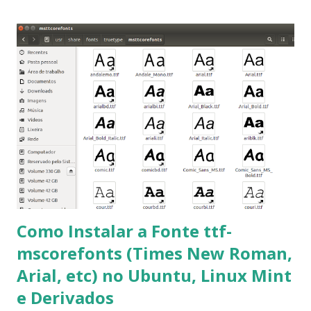
ajudar a todos com a instalação da fonte ttf-mscorefonts
que contém essas fontes. Ao instalar o GNU/Linux abra o
terminal e execute o comando: $ sudo apt-get install ttf-
mscorefonts-installer Leia os termos de uso e avance
clicando em “Ok” Agora aceite os termos de uso clicando
em “Sim” Pronto agora abra o LibreOffice e veja se as
fontes Times New Roman, Arial estão instaladas. Caso
ocorra algum erro ou precisa reinstalar, execute: $ sudo
apt-get install --reinstall ttf-mscorefonts-installer
Como Instalar a Fonte ttf-
mscorefonts (Times New Roman,
Arial, etc) no Ubuntu, Linux Mint
e Derivados