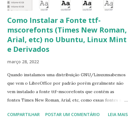
Como Instalar a Fonte ttf-
mscorefonts (Times New Roman,
Arial, etc) no Ubuntu, Linux Mint
e Derivados
março 28, 2022
Quando instalamos uma distribuição GNU/Linuxmsabemos
que vem o LibreOffice por padrão porém geralmente não
vem instalado a fonte ttf-mscorefonts que contém as
fontes Times New Roman, Arial, etc, como essas fontes são
muito útil para os universitários, pelo mundo corporativo e
COMPARTILHAR
POSTAR UM COMENTÁRIO
LEIA MAIS
a Associação Brasileira de Normas Técnicas (ABNT), exige
que os trabalhos sejam entregues nas fontes Times New
Roman e Arial, por meio desta postagem espero pode