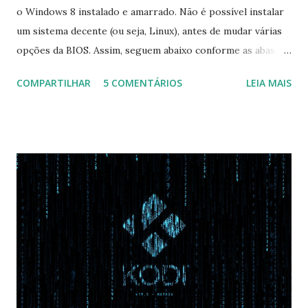
o Windows 8 instalado e amarrado. Não é possível instalar
um sistema decente (ou seja, Linux), antes de mudar várias
opções da BIOS. Assim, seguem abaixo conforme as abas, a
configuração da BIOS necessária para conseguir fazer boot.
COMPARTILHAR
5 COMENTÁRIOS
LEIA MAIS
Na inicialização aperte F2 para acessar a BIOS e então faça
as seguintes alterações: Advanced : Fast BIOS Mode ->
Disabled AHCI Mode Control -> Manual ( Atenção: Se você
não for usar exclusivamente Linux, mas sim fazer dual boot
com Win, deixe essa opção no Auto ) Set AHCI Mode ->
Disabled USB S3 Wake-up -> Enabled Boot: Secure Boot ->
Disabled OS Mode Selection -> UEFI and CSM OS (Essa
opção garante boot com Win e Linux) Boot > Boot Priority
Order USB HDD: SATA CD: SATA HDD: Essa ordem de boot
vai garantir que ele tente primeiro o boot pela USB, depois
pelo CD e por último no HD. Apenas as opções acima são
as necessá...