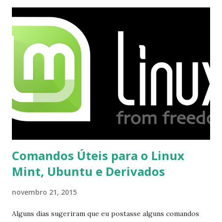
recebi até agora tal notificação). Acho o Skype melhor que
o Windows Live (assim como muitos profissionais de TI) ,
mesmo na versão para Linux, claro, sempre existem outras
opções e o Pidgin, que se mostra como opção.
Comandos Úteis para o Linux
Mint, Ubuntu e Derivados
novembro 21, 2015
Alguns dias sugeriram que eu postasse alguns comandos