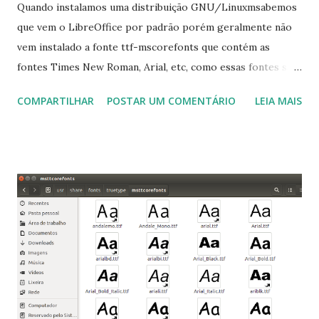
Quando instalamos uma distribuição GNU/Linuxmsabemos
que vem o LibreOffice por padrão porém geralmente não
vem instalado a fonte ttf-mscorefonts que contém as
fontes Times New Roman, Arial, etc, como essas fontes são
muito útil para os universitários, pelo mundo corporativo e
COMPARTILHAR
POSTAR UM COMENTÁRIO
LEIA MAIS
a Associação Brasileira de Normas Técnicas (ABNT), exige
que os trabalhos sejam entregues nas fontes Times New
Roman e Arial, por meio desta postagem espero pode
ajudar a todos com a instalação da fonte ttf-mscorefonts
que contém essas fontes. Ao instalar o GNU/Linux abra o
terminal e execute o comando: $ sudo apt-get install ttf-
mscorefonts-installer Leia os termos de uso e avance
clicando em “Ok” Agora aceite os termos de uso clicando
em “Sim” Pronto agora abra o LibreOffice e veja se as
fontes Times New Roman, Arial estão instaladas. Caso
ocorra algum erro ou precisa reinstalar, execute: $ sudo