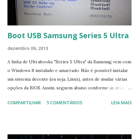
Boot USB Samsung Series 5 Ultra
dezembro 09, 2013
A linha de Ultrabooks "Series 5 Ultra" da Samsung vem com
o Windows 8 instalado e amarrado. Não é possível instalar
um sistema decente (ou seja, Linux), antes de mudar várias
opções da BIOS. Assim, seguem abaixo conforme as abas, a
configuração da BIOS necessária para conseguir fazer boot.
COMPARTILHAR
5 COMENTÁRIOS
LEIA MAIS
Na inicialização aperte F2 para acessar a BIOS e então faça
as seguintes alterações: Advanced : Fast BIOS Mode ->
Disabled AHCI Mode Control -> Manual ( Atenção: Se você
não for usar exclusivamente Linux, mas sim fazer dual boot