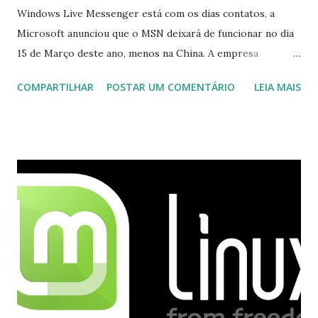
Windows Live Messenger está com os dias contatos, a
Microsoft anunciou que o MSN deixará de funcionar no dia
15 de Março deste ano, menos na China. A empresa
aconselha a todos os usuários a usarem o Skype que foi
COMPARTILHAR
POSTAR UM COMENTÁRIO
LEIA MAIS
integrado com o serviço do MSN, segundo a empresa, os
usuários estão sendo notificados por e-mail sobre como
proceder para fazer esta mudança de plataforma (eu não
recebi até agora tal notificação). Acho o Skype melhor que
o Windows Live (assim como muitos profissionais de TI) ,
mesmo na versão para Linux, claro, sempre existem outras
opções e o Pidgin, que se mostra como opção.