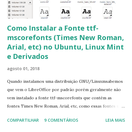
apt-get install --reinstall ttf-mscorefonts-installer
Como Instalar a Fonte ttf-
mscorefonts (Times New Roman,
Arial, etc) no Ubuntu, Linux Mint
e Derivados
agosto 01, 2018
Quando instalamos uma distribuição GNU/Linuxmsabemos
que vem o LibreOffice por padrão porém geralmente não
vem instalado a fonte ttf-mscorefonts que contém as
fontes Times New Roman, Arial, etc, como essas fontes são
muito útil para os universitários, pelo mundo corporativo e
COMPARTILHAR
9 COMENTÁRIOS
LEIA MAIS
a Associação Brasileira de Normas Técnicas (ABNT), exige
que os trabalhos sejam entregues nas fontes Times New