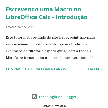
Escrevendo uma Macro no
LibreOffice Calc - Introdução
fevereiro 15, 2015
Este tutorial foi retirado do site Debugpoint, não mudei
nada nenhuma linha de comando, apenas traduzir a
explicação do tutorial e espero que ajudem a todos. O
LibreOfice fornece uma maneira de escrever a sua própria
macro para automatizar várias tarefas repetitivas em seu
COMPARTILHAR
14 COMENTÁRIOS
LEIA MAIS
aplicativo de escritório. Você pode usar Python ou Basic
para o desenvolvimento do macro. Este tutorial se
concentra em escrever um macro básico 'Olá Mundo'
usando básico do LibreOffice Calc . Macro Objetivo Nós
Tecnologia do Blogger
iremos criar uma macro que iria colocar a string ' Olá
Mundo' na primeira célula do LibreOffice Calc ou seja, a
Software Livre 2026