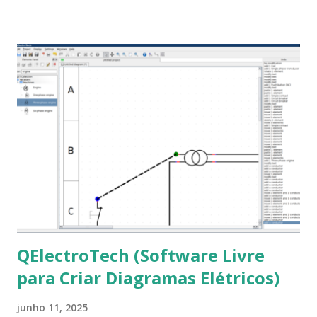
Roman e Arial, por meio desta postagem espero pode
ajudar a todos com a instalação da fonte ttf-mscorefonts
que contém essas fontes. Ao instalar o GNU/Linux abra o
terminal e execute o comando: $ sudo apt-get install ttf-
mscorefonts-installer Leia os termos de uso e avance
clicando em “Ok” Agora aceite os termos de uso clicando
em “Sim” Pronto agora abra o LibreOffice e veja se as
fontes Times New Roman, Arial estão instaladas. Caso
ocorra algum erro ou precisa reinstalar, execute: $ sudo
apt-get install --reinstall ttf-mscorefonts-installer
QElectroTech (Software Livre
para Criar Diagramas Elétricos)
junho 11, 2025