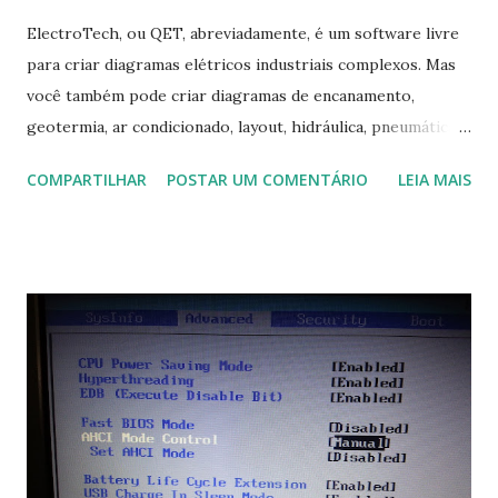
ElectroTech, ou QET, abreviadamente, é um software livre
para criar diagramas elétricos industriais complexos. Mas
você também pode criar diagramas de encanamento,
geotermia, ar condicionado, layout, hidráulica, pneumática,
domótica, PID, fotovoltaica, encanamento de piscinas, etc.!
COMPARTILHAR
POSTAR UM COMENTÁRIO
LEIA MAIS
Na última versão 0.100, a coleção contém mais de 8.000
símbolos... Mais informações clique aqui . Para baixar clique
no link: https://qelectrotech.org/download.php