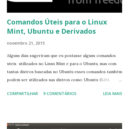
Comandos Úteis para o Linux
Mint, Ubuntu e Derivados
novembro 21, 2015
Alguns dias sugeriram que eu postasse alguns comandos
uteis utilizados no Linux Mint e para o Ubuntu, mas com
tantas distros baseadas no Ubuntu esses comandos também
podem ser utilizados nas distros como: Ubuntu 15.04,
Ubuntu 14.10, Ubuntu 14.04 , Linux Mint 17.2, Linux Mint 17.1,
COMPARTILHAR
9 COMENTÁRIOS
LEIA MAIS
Linux Mint 17, Pinguy OS 14.04, Elementary OS 0.3, Deepin
2014, Peppermint Five, LXLE 14.04 and Linux Lite 2 2 ,
DuZeru, Kaiana e derivados . Segue alguns comandos
importantes para manutenção do sistema, principalmente
para usuários iniciantes... 1- Atualizar a lista de pacotes: $