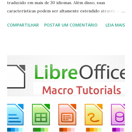
traduzido em mais de 30 idiomas. Além disso, suas
características podem ser altamente estendido através de
plugins de terceiros e extensões e tem suporte para PVR
COMPARTILHAR
POSTAR UM COMENTÁRIO
LEIA MAIS
(personal video recorder). A versão final do Kodi 19.5
“Matrix” foi lançado, chegando com alterações que podem
ser vistas clicando aqui . Para instalar no Ubuntu, Linux
Mint, Elementary OS e derivados, execute: $ sudo add-apt-
repository ppa:team-xbmc/ppa $ sudo apt-get update $
sudo apt-get install kodi Use o comando a seguir para
instalar codecs de áudio e outros complementos,
executando: $ sudo apt-get install --install-suggests
kodi Para remover, execute: $ sudo apt-get remove
kodi*