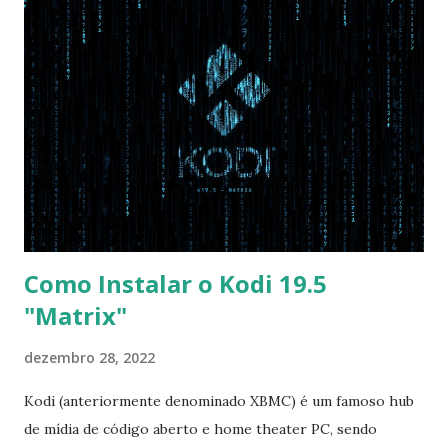
com Win, deixe essa opção no Auto ) Set AHCI Mode ->
Disabled USB S3 Wake-up -> Enabled Boot: Secure Boot ->
Disabled OS Mode Selection -> UEFI and CSM OS (Essa
opção garante boot com Win e Linux) Boot > Boot Priority
Order USB HDD: SATA CD: SATA HDD: Essa ordem de boot
vai garantir que ele tente primeiro o boot pela USB, depois
pelo CD e por último no HD. Apenas as opções acima são
as necessá...
Como Instalar o Kodi 19.5
"Matrix"
dezembro 28, 2022
Kodi (anteriormente denominado XBMC) é um famoso hub
de mídia de código aberto e home theater PC, sendo