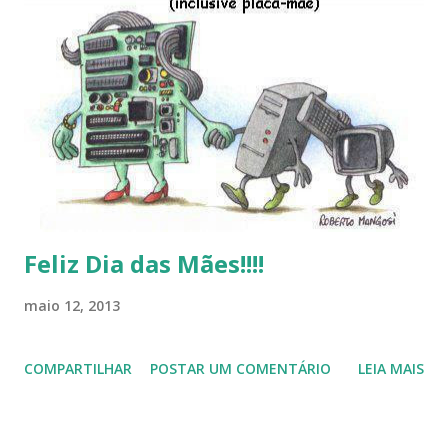
Linux (como sempre), o lançamento do Windows 8 e a sua
baixa taxa de adesão pelos usuários, entre out ros. Gostaria
de desejar a todos Boas Festas e que em 2013 possamos
estar juntos novamente. Feliz Natal!!!! F eli z 2013 a todos!!!
Feliz Dia das Mães!!!!
maio 12, 2013
COMPARTILHAR
POSTAR UM COMENTÁRIO
LEIA MAIS