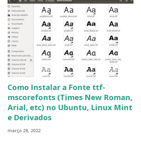
sudo apt-get update 2- Atualizar toda a distro: $ sudo apt-
get -f dist-upgrade ou update-manager -d -c 3- Instalar
pacotes: $ sudo apt-get install [nome do pacote] 4-
Procurar arquivos corrompidos: $ sudo apt-get check 5-
Corrigir problemas de dependências, concluir instalação de
pacotes pendentes e outros erros: $ sudo apt-get -f install
6- Se o comando sudo apt-get -f install nã...
Como Instalar a Fonte ttf-
mscorefonts (Times New Roman,
Arial, etc) no Ubuntu, Linux Mint
e Derivados
março 28, 2022