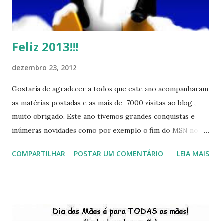
Feliz 2013!!!
dezembro 23, 2012
Gostaria de agradecer a todos que este ano acompanharam
as matérias postadas e as mais de 7000 visitas ao blog ,
muito obrigado. Este ano tivemos grandes conquistas e
inúmeras novidades como por exemplo o fim do MSN no
início de 2013, a criação da União Livre e o desenvolvimento
COMPARTILHAR
POSTAR UM COMENTÁRIO
LEIA MAIS
do Kaiana que será lançada em 2013, distro nacional , a
descontinução do BigLinux do DreanLinux entre outr as
distro, o lançamento do liv ro da S B P - Software Publico
Brasileiro, os dois anos do LibreOffice, o prime iro Hackday
do LibreOffice , o IX Latinoware, a Microsoft boicotando o