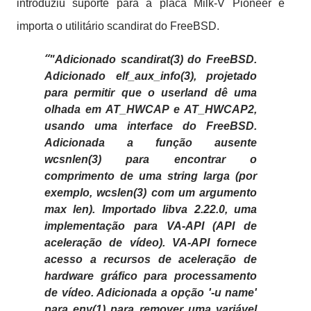
introduziu suporte para a placa Milk-V Pioneer e
importa o utilitário scandirat do FreeBSD.
"Adicionado scandirat(3) do FreeBSD.
Adicionado elf_aux_info(3), projetado
para permitir que o userland dê uma
olhada em AT_HWCAP e AT_HWCAP2,
usando uma interface do FreeBSD.
Adicionada a função ausente
wcsnlen(3) para encontrar o
comprimento de uma string larga (por
exemplo, wcslen(3) com um argumento
max len). Importado libva 2.22.0, uma
implementação para VA-API (API de
aceleração de vídeo). VA-API fornece
acesso a recursos de aceleração de
hardware gráfico para processamento
de vídeo. Adicionada a opção '-u name'
para env(1) para remover uma variável