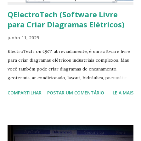
QElectroTech (Software Livre
para Criar Diagramas Elétricos)
junho 11, 2025
ElectroTech, ou QET, abreviadamente, é um software livre
para criar diagramas elétricos industriais complexos. Mas
você também pode criar diagramas de encanamento,
geotermia, ar condicionado, layout, hidráulica, pneumática,
domótica, PID, fotovoltaica, encanamento de piscinas, etc.!
COMPARTILHAR
POSTAR UM COMENTÁRIO
LEIA MAIS
Na última versão 0.100, a coleção contém mais de 8.000
símbolos... Mais informações clique aqui . Para baixar clique
no link: https://qelectrotech.org/download.php