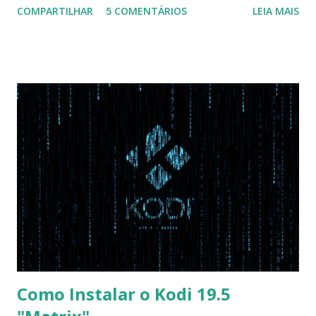
COMPARTILHAR
5 COMENTÁRIOS
LEIA MAIS
Na inicialização aperte F2 para acessar a BIOS e então faça
as seguintes alterações: Advanced : Fast BIOS Mode ->
Disabled AHCI Mode Control -> Manual ( Atenção: Se você
não for usar exclusivamente Linux, mas sim fazer dual boot
com Win, deixe essa opção no Auto ) Set AHCI Mode ->
Disabled USB S3 Wake-up -> Enabled Boot: Secure Boot ->
Disabled OS Mode Selection -> UEFI and CSM OS (Essa
opção garante boot com Win e Linux) Boot > Boot Priority
Order USB HDD: SATA CD: SATA HDD: Essa ordem de boot
vai garantir que ele tente primeiro o boot pela USB, depois
pelo CD e por último no HD. Apenas as opções acima são
as necessá...
Como Instalar o Kodi 19.5