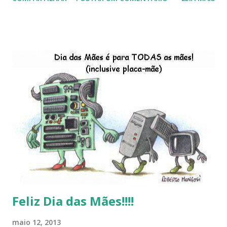
do Kaiana que será lançada em 2013, distro nacional , a
descontinução do BigLinux do DreanLinux entre outr as
distro, o lançamento do liv ro da S B P - Software Publico
Brasileiro, os dois anos do LibreOffice, o prime iro Hackday
do LibreOffice , o IX Latinoware, a Microsoft boicotando o
Linux (como sempre), o lançamento do Windows 8 e a sua
baixa taxa de adesão pelos usuários, entre out ros. Gostaria
de desejar a todos Boas Festas e que em 2013 possamos
estar juntos novamente. Feliz Natal!!!! F eli z 2013 a todos!!!
Feliz Dia das Mães!!!!
maio 12, 2013