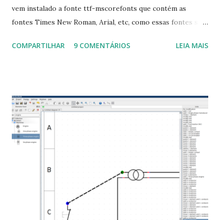
vem instalado a fonte ttf-mscorefonts que contém as
fontes Times New Roman, Arial, etc, como essas fontes são
muito útil para os universitários, pelo mundo corporativo e
COMPARTILHAR
9 COMENTÁRIOS
LEIA MAIS
a Associação Brasileira de Normas Técnicas (ABNT), exige
que os trabalhos sejam entregues nas fontes Times New
Roman e Arial, por meio desta postagem espero pode
ajudar a todos com a instalação da fonte ttf-mscorefonts
que contém essas fontes. Ao instalar o GNU/Linux abra o
terminal e execute o comando: $ sudo apt-get install ttf-
mscorefonts-installer Leia os termos de uso e avance
clicando em “Ok” Agora aceite os termos de uso clicando
em “Sim” Pronto agora abra o LibreOffice e veja se as
fontes Times New Roman, Arial estão instaladas. Caso
ocorra algum erro ou precisa reinstalar, execute: $ sudo
apt-get install --reinstall ttf-mscorefonts-installer