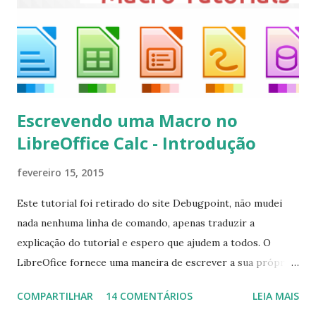
kodi Para remover, execute: $ sudo apt-get remove
kodi*
Escrevendo uma Macro no
LibreOffice Calc - Introdução
fevereiro 15, 2015
Este tutorial foi retirado do site Debugpoint, não mudei
nada nenhuma linha de comando, apenas traduzir a
explicação do tutorial e espero que ajudem a todos. O
LibreOfice fornece uma maneira de escrever a sua própria
macro para automatizar várias tarefas repetitivas em seu
COMPARTILHAR
14 COMENTÁRIOS
LEIA MAIS
aplicativo de escritório. Você pode usar Python ou Basic