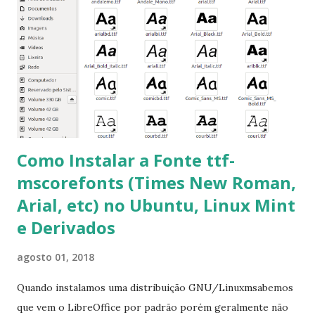
mscorefonts-installer Leia os termos de uso e avance
clicando em “Ok” Agora aceite os termos de uso clicando
em “Sim” Pronto agora abra o LibreOffice e veja se as
fontes Times New Roman, Arial estão instaladas. Caso
ocorra algum erro ou precisa reinstalar, execute: $ sudo
apt-get install --reinstall ttf-mscorefonts-installer
Como Instalar a Fonte ttf-
mscorefonts (Times New Roman,
Arial, etc) no Ubuntu, Linux Mint
e Derivados
agosto 01, 2018
Quando instalamos uma distribuição GNU/Linuxmsabemos
que vem o LibreOffice por padrão porém geralmente não