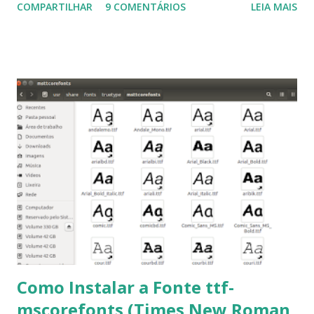
COMPARTILHAR
9 COMENTÁRIOS
LEIA MAIS
Linux Mint 17, Pinguy OS 14.04, Elementary OS 0.3, Deepin
2014, Peppermint Five, LXLE 14.04 and Linux Lite 2 2 ,
DuZeru, Kaiana e derivados . Segue alguns comandos
importantes para manutenção do sistema, principalmente
para usuários iniciantes... 1- Atualizar a lista de pacotes: $
sudo apt-get update 2- Atualizar toda a distro: $ sudo apt-
get -f dist-upgrade ou update-manager -d -c 3- Instalar
pacotes: $ sudo apt-get install [nome do pacote] 4-
Procurar arquivos corrompidos: $ sudo apt-get check 5-
Corrigir problemas de dependências, concluir instalação de
pacotes pendentes e outros erros: $ sudo apt-get -f install
6- Se o comando sudo apt-get -f install nã...
Como Instalar a Fonte ttf-
mscorefonts (Times New Roman,