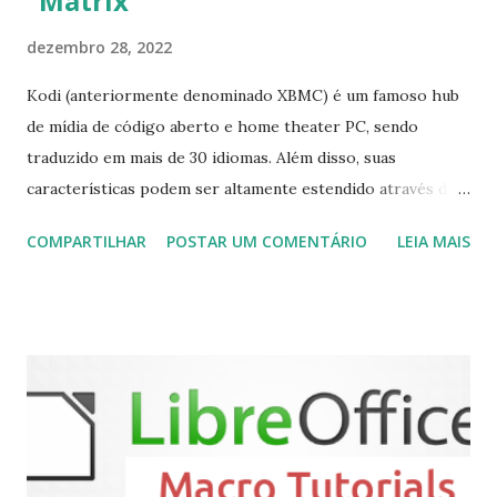
"Matrix"
dezembro 28, 2022
Kodi (anteriormente denominado XBMC) é um famoso hub
de mídia de código aberto e home theater PC, sendo
traduzido em mais de 30 idiomas. Além disso, suas
características podem ser altamente estendido através de
plugins de terceiros e extensões e tem suporte para PVR
COMPARTILHAR
POSTAR UM COMENTÁRIO
LEIA MAIS
(personal video recorder). A versão final do Kodi 19.5
“Matrix” foi lançado, chegando com alterações que podem
ser vistas clicando aqui . Para instalar no Ubuntu, Linux
Mint, Elementary OS e derivados, execute: $ sudo add-apt-
repository ppa:team-xbmc/ppa $ sudo apt-get update $
sudo apt-get install kodi Use o comando a seguir para
instalar codecs de áudio e outros complementos,
executando: $ sudo apt-get install --install-suggests