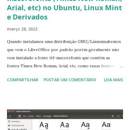
Arial, etc) no Ubuntu, Linux Mint
e Derivados
março 28, 2022
Quando instalamos uma distribuição GNU/Linuxmsabemos
que vem o LibreOffice por padrão porém geralmente não
vem instalado a fonte ttf-mscorefonts que contém as
fontes Times New Roman, Arial, etc, como essas fontes são
muito útil para os universitários, pelo mundo corporativo e
COMPARTILHAR
POSTAR UM COMENTÁRIO
LEIA MAIS
a Associação Brasileira de Normas Técnicas (ABNT), exige
que os trabalhos sejam entregues nas fontes Times New
Roman e Arial, por meio desta postagem espero pode
ajudar a todos com a instalação da fonte ttf-mscorefonts
que contém essas fontes. Ao instalar o GNU/Linux abra o
terminal e execute o comando: $ sudo apt-get install ttf-