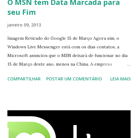
O MSN tem Data Marcada para
seu Fim
janeiro 09, 2013
Imagem Retirado do Google 15 de Março Agora sim, o
Windows Live Messenger está com os dias contatos, a
Microsoft anunciou que o MSN deixará de funcionar no dia
15 de Março deste ano, menos na China. A empresa
aconselha a todos os usuários a usarem o Skype que foi
COMPARTILHAR
POSTAR UM COMENTÁRIO
LEIA MAIS
integrado com o serviço do MSN, segundo a empresa, os
usuários estão sendo notificados por e-mail sobre como
proceder para fazer esta mudança de plataforma (eu não
recebi até agora tal notificação). Acho o Skype melhor que
o Windows Live (assim como muitos profissionais de TI) ,
mesmo na versão para Linux, claro, sempre existem outras
opções e o Pidgin, que se mostra como opção.