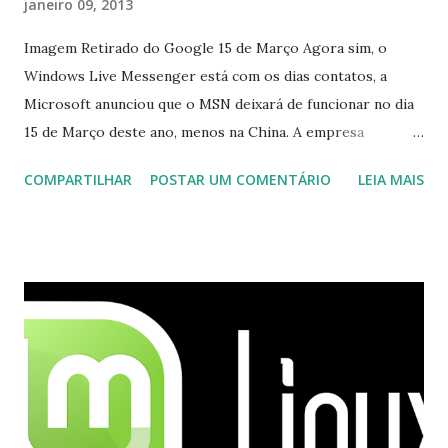
janeiro 09, 2013
Imagem Retirado do Google 15 de Março Agora sim, o
Windows Live Messenger está com os dias contatos, a
Microsoft anunciou que o MSN deixará de funcionar no dia
15 de Março deste ano, menos na China. A empresa
aconselha a todos os usuários a usarem o Skype que foi
COMPARTILHAR
POSTAR UM COMENTÁRIO
LEIA MAIS
integrado com o serviço do MSN, segundo a empresa, os
usuários estão sendo notificados por e-mail sobre como
proceder para fazer esta mudança de plataforma (eu não
recebi até agora tal notificação). Acho o Skype melhor que
o Windows Live (assim como muitos profissionais de TI) ,
mesmo na versão para Linux, claro, sempre existem outras
opções e o Pidgin, que se mostra como opção.