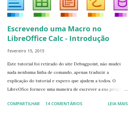
Escrevendo uma Macro no
LibreOffice Calc - Introdução
fevereiro 15, 2015
Este tutorial foi retirado do site Debugpoint, não mudei
nada nenhuma linha de comando, apenas traduzir a
explicação do tutorial e espero que ajudem a todos. O
LibreOfice fornece uma maneira de escrever a sua própria
macro para automatizar várias tarefas repetitivas em seu
COMPARTILHAR
14 COMENTÁRIOS
LEIA MAIS
aplicativo de escritório. Você pode usar Python ou Basic
para o desenvolvimento do macro. Este tutorial se
concentra em escrever um macro básico 'Olá Mundo'
usando básico do LibreOffice Calc . Macro Objetivo Nós