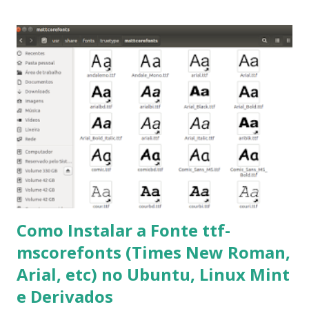
importantes para manutenção do sistema, principalmente
para usuários iniciantes... 1- Atualizar a lista de pacotes: $
sudo apt-get update 2- Atualizar toda a distro: $ sudo apt-
get -f dist-upgrade ou update-manager -d -c 3- Instalar
pacotes: $ sudo apt-get install [nome do pacote] 4-
Procurar arquivos corrompidos: $ sudo apt-get check 5-
Corrigir problemas de dependências, concluir instalação de
pacotes pendentes e outros erros: $ sudo apt-get -f install
6- Se o comando sudo apt-get -f install nã...
Como Instalar a Fonte ttf-
mscorefonts (Times New Roman,
Arial, etc) no Ubuntu, Linux Mint
e Derivados