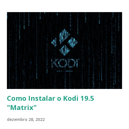
Disabled AHCI Mode Control -> Manual ( Atenção: Se você
não for usar exclusivamente Linux, mas sim fazer dual boot
com Win, deixe essa opção no Auto ) Set AHCI Mode ->
Disabled USB S3 Wake-up -> Enabled Boot: Secure Boot ->
Disabled OS Mode Selection -> UEFI and CSM OS (Essa
opção garante boot com Win e Linux) Boot > Boot Priority
Order USB HDD: SATA CD: SATA HDD: Essa ordem de boot
vai garantir que ele tente primeiro o boot pela USB, depois
pelo CD e por último no HD. Apenas as opções acima são
as necessá...
Como Instalar o Kodi 19.5
"Matrix"
dezembro 28, 2022