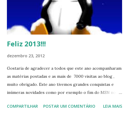
Feliz 2013!!!
dezembro 23, 2012
Gostaria de agradecer a todos que este ano acompanharam
as matérias postadas e as mais de 7000 visitas ao blog ,
muito obrigado. Este ano tivemos grandes conquistas e
inúmeras novidades como por exemplo o fim do MSN no
início de 2013, a criação da União Livre e o desenvolvimento
COMPARTILHAR
POSTAR UM COMENTÁRIO
LEIA MAIS
do Kaiana que será lançada em 2013, distro nacional , a
descontinução do BigLinux do DreanLinux entre outr as
distro, o lançamento do liv ro da S B P - Software Publico