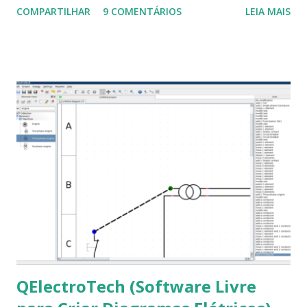
COMPARTILHAR
9 COMENTÁRIOS
LEIA MAIS
a Associação Brasileira de Normas Técnicas (ABNT), exige
que os trabalhos sejam entregues nas fontes Times New
Roman e Arial, por meio desta postagem espero pode
ajudar a todos com a instalação da fonte ttf-mscorefonts
que contém essas fontes. Ao instalar o GNU/Linux abra o
terminal e execute o comando: $ sudo apt-get install ttf-
mscorefonts-installer Leia os termos de uso e avance
clicando em “Ok” Agora aceite os termos de uso clicando
em “Sim” Pronto agora abra o LibreOffice e veja se as
fontes Times New Roman, Arial estão instaladas. Caso
ocorra algum erro ou precisa reinstalar, execute: $ sudo
apt-get install --reinstall ttf-mscorefonts-installer
QElectroTech (Software Livre