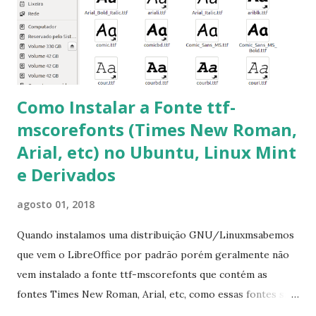
fontes Times New Roman, Arial estão instaladas. Caso
ocorra algum erro ou precisa reinstalar, execute: $ sudo
apt-get install --reinstall ttf-mscorefonts-installer
Como Instalar a Fonte ttf-
mscorefonts (Times New Roman,
Arial, etc) no Ubuntu, Linux Mint
e Derivados
agosto 01, 2018
Quando instalamos uma distribuição GNU/Linuxmsabemos
que vem o LibreOffice por padrão porém geralmente não
vem instalado a fonte ttf-mscorefonts que contém as
fontes Times New Roman, Arial, etc, como essas fontes são
muito útil para os universitários, pelo mundo corporativo e