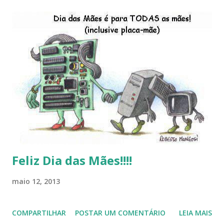
Brasileiro, os dois anos do LibreOffice, o prime iro Hackday
do LibreOffice , o IX Latinoware, a Microsoft boicotando o
Linux (como sempre), o lançamento do Windows 8 e a sua
baixa taxa de adesão pelos usuários, entre out ros. Gostaria
de desejar a todos Boas Festas e que em 2013 possamos
estar juntos novamente. Feliz Natal!!!! F eli z 2013 a todos!!!
Feliz Dia das Mães!!!!
maio 12, 2013
COMPARTILHAR
POSTAR UM COMENTÁRIO
LEIA MAIS