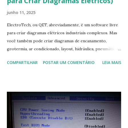
para Criar Diagramas Elétricos)
junho 11, 2025
ElectroTech, ou QET, abreviadamente, é um software livre
para criar diagramas elétricos industriais complexos. Mas
você também pode criar diagramas de encanamento,
geotermia, ar condicionado, layout, hidráulica, pneumática,
domótica, PID, fotovoltaica, encanamento de piscinas, etc.!
COMPARTILHAR
POSTAR UM COMENTÁRIO
LEIA MAIS
Na última versão 0.100, a coleção contém mais de 8.000
símbolos... Mais informações clique aqui . Para baixar clique
no link: https://qelectrotech.org/download.php