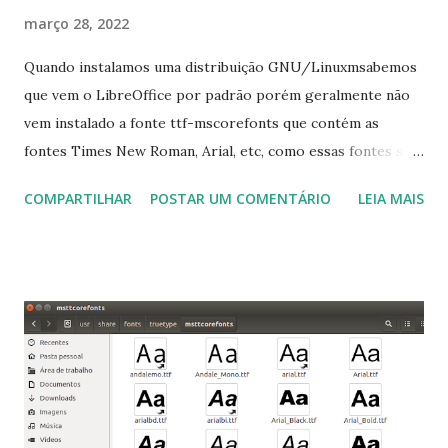
março 28, 2022
Quando instalamos uma distribuição GNU/Linuxmsabemos
que vem o LibreOffice por padrão porém geralmente não
vem instalado a fonte ttf-mscorefonts que contém as
fontes Times New Roman, Arial, etc, como essas fontes são
muito útil para os universitários, pelo mundo corporativo e
COMPARTILHAR
POSTAR UM COMENTÁRIO
LEIA MAIS
a Associação Brasileira de Normas Técnicas (ABNT), exige
que os trabalhos sejam entregues nas fontes Times New
Roman e Arial, por meio desta postagem espero pode
ajudar a todos com a instalação da fonte ttf-mscorefonts
que contém essas fontes. Ao instalar o GNU/Linux abra o
terminal e execute o comando: $ sudo apt-get install ttf-
mscorefonts-installer Leia os termos de uso e avance
clicando em “Ok” Agora aceite os termos de uso clicando
em “Sim” Pronto agora abra o LibreOffice e veja se as