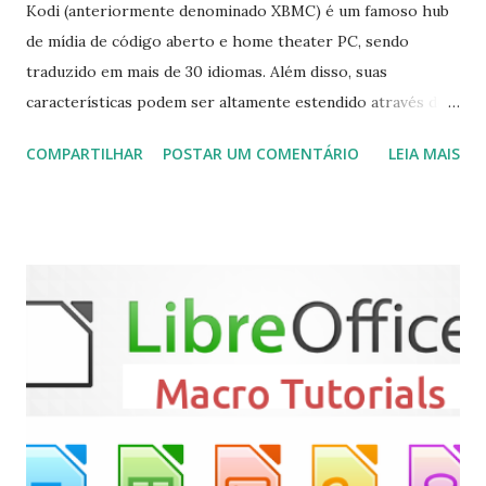
Kodi (anteriormente denominado XBMC) é um famoso hub
de mídia de código aberto e home theater PC, sendo
traduzido em mais de 30 idiomas. Além disso, suas
características podem ser altamente estendido através de
plugins de terceiros e extensões e tem suporte para PVR
COMPARTILHAR
POSTAR UM COMENTÁRIO
LEIA MAIS
(personal video recorder). A versão final do Kodi 19.5
“Matrix” foi lançado, chegando com alterações que podem
ser vistas clicando aqui . Para instalar no Ubuntu, Linux
Mint, Elementary OS e derivados, execute: $ sudo add-apt-
repository ppa:team-xbmc/ppa $ sudo apt-get update $
sudo apt-get install kodi Use o comando a seguir para
instalar codecs de áudio e outros complementos,
executando: $ sudo apt-get install --install-suggests
kodi Para remover, execute: $ sudo apt-get remove
kodi*