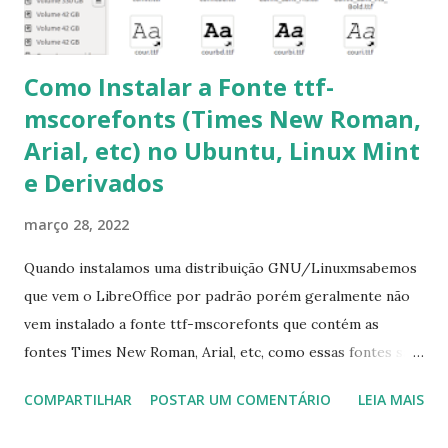
6- Se o comando sudo apt-get -f install nã...
Como Instalar a Fonte ttf-
mscorefonts (Times New Roman,
Arial, etc) no Ubuntu, Linux Mint
e Derivados
março 28, 2022
Quando instalamos uma distribuição GNU/Linuxmsabemos
que vem o LibreOffice por padrão porém geralmente não
vem instalado a fonte ttf-mscorefonts que contém as
fontes Times New Roman, Arial, etc, como essas fontes são
muito útil para os universitários, pelo mundo corporativo e
COMPARTILHAR
POSTAR UM COMENTÁRIO
LEIA MAIS
a Associação Brasileira de Normas Técnicas (ABNT), exige
que os trabalhos sejam entregues nas fontes Times New