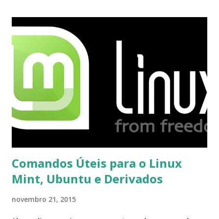
recebi até agora tal notificação). Acho o Skype melhor que
o Windows Live (assim como muitos profissionais de TI) ,
mesmo na versão para Linux, claro, sempre existem outras
opções e o Pidgin, que se mostra como opção.
Comandos Úteis para o Linux
Mint, Ubuntu e Derivados
novembro 21, 2015