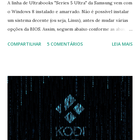
A linha de Ultrabooks "Series 5 Ultra" da Samsung vem com
o Windows 8 instalado e amarrado. Não é possível instalar
um sistema decente (ou seja, Linux), antes de mudar várias
opções da BIOS. Assim, seguem abaixo conforme as abas, a
configuração da BIOS necessária para conseguir fazer boot.
COMPARTILHAR
5 COMENTÁRIOS
LEIA MAIS
Na inicialização aperte F2 para acessar a BIOS e então faça
as seguintes alterações: Advanced : Fast BIOS Mode ->
Disabled AHCI Mode Control -> Manual ( Atenção: Se você
não for usar exclusivamente Linux, mas sim fazer dual boot
com Win, deixe essa opção no Auto ) Set AHCI Mode ->
Disabled USB S3 Wake-up -> Enabled Boot: Secure Boot ->
Disabled OS Mode Selection -> UEFI and CSM OS (Essa
opção garante boot com Win e Linux) Boot > Boot Priority
Order USB HDD: SATA CD: SATA HDD: Essa ordem de boot
vai garantir que ele tente primeiro o boot pela USB, depois
pelo CD e por último no HD. Apenas as opções acima são