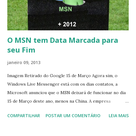
O MSN tem Data Marcada para
seu Fim
janeiro 09, 2013
Imagem Retirado do Google 15 de Março Agora sim, o
Windows Live Messenger está com os dias contatos, a
Microsoft anunciou que o MSN deixará de funcionar no dia
15 de Março deste ano, menos na China. A empresa
aconselha a todos os usuários a usarem o Skype que foi
COMPARTILHAR
POSTAR UM COMENTÁRIO
LEIA MAIS
integrado com o serviço do MSN, segundo a empresa, os
usuários estão sendo notificados por e-mail sobre como
proceder para fazer esta mudança de plataforma (eu não