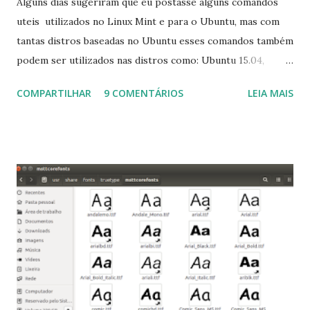
Alguns dias sugeriram que eu postasse alguns comandos
uteis utilizados no Linux Mint e para o Ubuntu, mas com
tantas distros baseadas no Ubuntu esses comandos também
podem ser utilizados nas distros como: Ubuntu 15.04,
Ubuntu 14.10, Ubuntu 14.04 , Linux Mint 17.2, Linux Mint 17.1,
COMPARTILHAR
9 COMENTÁRIOS
LEIA MAIS
Linux Mint 17, Pinguy OS 14.04, Elementary OS 0.3, Deepin
2014, Peppermint Five, LXLE 14.04 and Linux Lite 2 2 ,
DuZeru, Kaiana e derivados . Segue alguns comandos
importantes para manutenção do sistema, principalmente
para usuários iniciantes... 1- Atualizar a lista de pacotes: $
sudo apt-get update 2- Atualizar toda a distro: $ sudo apt-
get -f dist-upgrade ou update-manager -d -c 3- Instalar
pacotes: $ sudo apt-get install [nome do pacote] 4-
Procurar arquivos corrompidos: $ sudo apt-get check 5-
Corrigir problemas de dependências, concluir instalação de
pacotes pendentes e outros erros: $ sudo apt-get -f install