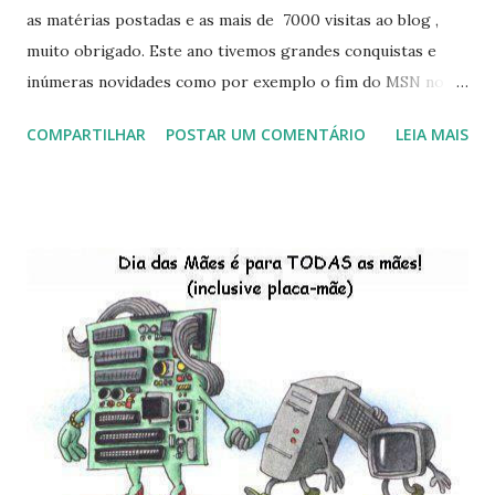
as matérias postadas e as mais de 7000 visitas ao blog ,
muito obrigado. Este ano tivemos grandes conquistas e
inúmeras novidades como por exemplo o fim do MSN no
início de 2013, a criação da União Livre e o desenvolvimento
COMPARTILHAR
POSTAR UM COMENTÁRIO
LEIA MAIS
do Kaiana que será lançada em 2013, distro nacional , a
descontinução do BigLinux do DreanLinux entre outr as
distro, o lançamento do liv ro da S B P - Software Publico
Brasileiro, os dois anos do LibreOffice, o prime iro Hackday
do LibreOffice , o IX Latinoware, a Microsoft boicotando o
Linux (como sempre), o lançamento do Windows 8 e a sua
baixa taxa de adesão pelos usuários, entre out ros. Gostaria
de desejar a todos Boas Festas e que em 2013 possamos
estar juntos novamente. Feliz Natal!!!! F eli z 2013 a todos!!!