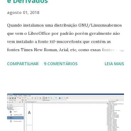
e Derivados
agosto 01, 2018
Quando instalamos uma distribuição GNU/Linuxmsabemos
que vem o LibreOffice por padrão porém geralmente não
vem instalado a fonte ttf-mscorefonts que contém as
fontes Times New Roman, Arial, etc, como essas fontes são
muito útil para os universitários, pelo mundo corporativo e
COMPARTILHAR
9 COMENTÁRIOS
LEIA MAIS
a Associação Brasileira de Normas Técnicas (ABNT), exige
que os trabalhos sejam entregues nas fontes Times New
Roman e Arial, por meio desta postagem espero pode
ajudar a todos com a instalação da fonte ttf-mscorefonts
que contém essas fontes. Ao instalar o GNU/Linux abra o
terminal e execute o comando: $ sudo apt-get install ttf-
mscorefonts-installer Leia os termos de uso e avance
clicando em “Ok” Agora aceite os termos de uso clicando