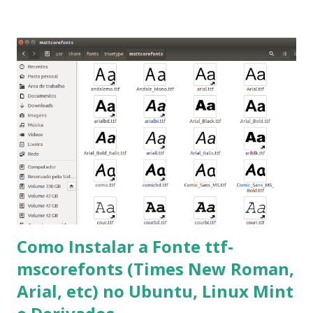
Roman e Arial, por meio desta postagem espero pode
ajudar a todos com a instalação da fonte ttf-mscorefonts
que contém essas fontes. Ao instalar o GNU/Linux abra o
terminal e execute o comando: $ sudo apt-get install ttf-
mscorefonts-installer Leia os termos de uso e avance
clicando em “Ok” Agora aceite os termos de uso clicando
em “Sim” Pronto agora abra o LibreOffice e veja se as
fontes Times New Roman, Arial estão instaladas. Caso
ocorra algum erro ou precisa reinstalar, execute: $ sudo
apt-get install --reinstall ttf-mscorefonts-installer
Como Instalar a Fonte ttf-
mscorefonts (Times New Roman,
Arial, etc) no Ubuntu, Linux Mint