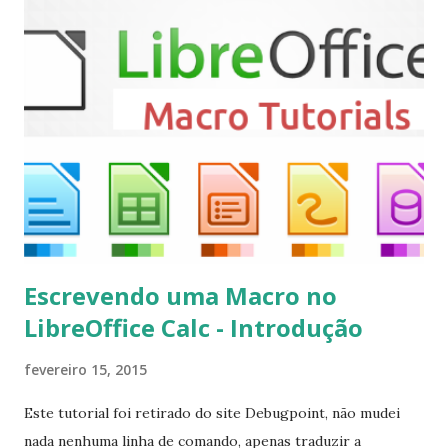
repository ppa:team-xbmc/ppa $ sudo apt-get update $
sudo apt-get install kodi Use o comando a seguir para
instalar codecs de áudio e outros complementos,
executando: $ sudo apt-get install --install-suggests
kodi Para remover, execute: $ sudo apt-get remove
kodi*
Escrevendo uma Macro no
LibreOffice Calc - Introdução
fevereiro 15, 2015
Este tutorial foi retirado do site Debugpoint, não mudei
nada nenhuma linha de comando, apenas traduzir a