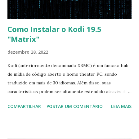
as necessá...
Como Instalar o Kodi 19.5
"Matrix"
dezembro 28, 2022
Kodi (anteriormente denominado XBMC) é um famoso hub
de mídia de código aberto e home theater PC, sendo
traduzido em mais de 30 idiomas. Além disso, suas
características podem ser altamente estendido através de
plugins de terceiros e extensões e tem suporte para PVR
COMPARTILHAR
POSTAR UM COMENTÁRIO
LEIA MAIS
(personal video recorder). A versão final do Kodi 19.5
“Matrix” foi lançado, chegando com alterações que podem
ser vistas clicando aqui . Para instalar no Ubuntu, Linux
Mint, Elementary OS e derivados, execute: $ sudo add-apt-