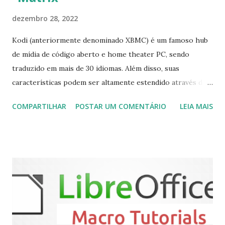
dezembro 28, 2022
Kodi (anteriormente denominado XBMC) é um famoso hub
de mídia de código aberto e home theater PC, sendo
traduzido em mais de 30 idiomas. Além disso, suas
características podem ser altamente estendido através de
plugins de terceiros e extensões e tem suporte para PVR
COMPARTILHAR
POSTAR UM COMENTÁRIO
LEIA MAIS
(personal video recorder). A versão final do Kodi 19.5
“Matrix” foi lançado, chegando com alterações que podem
ser vistas clicando aqui . Para instalar no Ubuntu, Linux
Mint, Elementary OS e derivados, execute: $ sudo add-apt-
repository ppa:team-xbmc/ppa $ sudo apt-get update $
sudo apt-get install kodi Use o comando a seguir para
instalar codecs de áudio e outros complementos,
executando: $ sudo apt-get install --install-suggests
kodi Para remover, execute: $ sudo apt-get remove