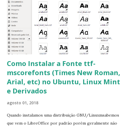
clicando em “Ok” Agora aceite os termos de uso clicando
em “Sim” Pronto agora abra o LibreOffice e veja se as
fontes Times New Roman, Arial estão instaladas. Caso
ocorra algum erro ou precisa reinstalar, execute: $ sudo
apt-get install --reinstall ttf-mscorefonts-installer
Como Instalar a Fonte ttf-
mscorefonts (Times New Roman,
Arial, etc) no Ubuntu, Linux Mint
e Derivados
agosto 01, 2018
Quando instalamos uma distribuição GNU/Linuxmsabemos
que vem o LibreOffice por padrão porém geralmente não