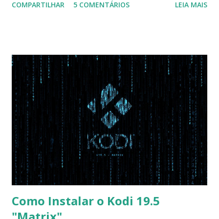
COMPARTILHAR
5 COMENTÁRIOS
LEIA MAIS
Na inicialização aperte F2 para acessar a BIOS e então faça
as seguintes alterações: Advanced : Fast BIOS Mode ->
Disabled AHCI Mode Control -> Manual ( Atenção: Se você
não for usar exclusivamente Linux, mas sim fazer dual boot
com Win, deixe essa opção no Auto ) Set AHCI Mode ->
Disabled USB S3 Wake-up -> Enabled Boot: Secure Boot ->
Disabled OS Mode Selection -> UEFI and CSM OS (Essa
opção garante boot com Win e Linux) Boot > Boot Priority
Order USB HDD: SATA CD: SATA HDD: Essa ordem de boot
vai garantir que ele tente primeiro o boot pela USB, depois
pelo CD e por último no HD. Apenas as opções acima são
as necessá...
Como Instalar o Kodi 19.5
"Matrix"