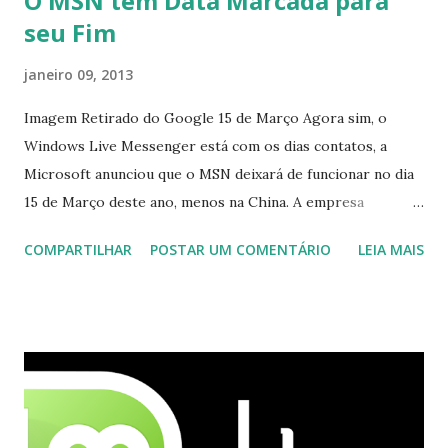
O MSN tem Data Marcada para
seu Fim
janeiro 09, 2013
Imagem Retirado do Google 15 de Março Agora sim, o
Windows Live Messenger está com os dias contatos, a
Microsoft anunciou que o MSN deixará de funcionar no dia
15 de Março deste ano, menos na China. A empresa
aconselha a todos os usuários a usarem o Skype que foi
COMPARTILHAR
POSTAR UM COMENTÁRIO
LEIA MAIS
integrado com o serviço do MSN, segundo a empresa, os
usuários estão sendo notificados por e-mail sobre como
proceder para fazer esta mudança de plataforma (eu não
recebi até agora tal notificação). Acho o Skype melhor que
o Windows Live (assim como muitos profissionais de TI) ,
mesmo na versão para Linux, claro, sempre existem outras
opções e o Pidgin, que se mostra como opção.