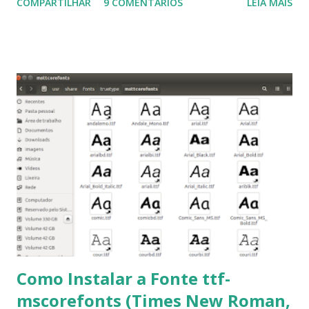
COMPARTILHAR
9 COMENTÁRIOS
LEIA MAIS
Linux Mint 17, Pinguy OS 14.04, Elementary OS 0.3, Deepin
2014, Peppermint Five, LXLE 14.04 and Linux Lite 2 2 ,
DuZeru, Kaiana e derivados . Segue alguns comandos
importantes para manutenção do sistema, principalmente
para usuários iniciantes... 1- Atualizar a lista de pacotes: $
sudo apt-get update 2- Atualizar toda a distro: $ sudo apt-
get -f dist-upgrade ou update-manager -d -c 3- Instalar
pacotes: $ sudo apt-get install [nome do pacote] 4-
Procurar arquivos corrompidos: $ sudo apt-get check 5-
Corrigir problemas de dependências, concluir instalação de
pacotes pendentes e outros erros: $ sudo apt-get -f install
6- Se o comando sudo apt-get -f install nã...
Como Instalar a Fonte ttf-
mscorefonts (Times New Roman,