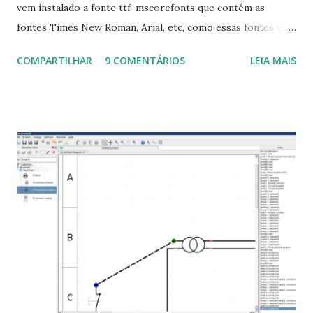
vem instalado a fonte ttf-mscorefonts que contém as
fontes Times New Roman, Arial, etc, como essas fontes são
muito útil para os universitários, pelo mundo corporativo e
COMPARTILHAR
9 COMENTÁRIOS
LEIA MAIS
a Associação Brasileira de Normas Técnicas (ABNT), exige
que os trabalhos sejam entregues nas fontes Times New
Roman e Arial, por meio desta postagem espero pode
ajudar a todos com a instalação da fonte ttf-mscorefonts
que contém essas fontes. Ao instalar o GNU/Linux abra o
terminal e execute o comando: $ sudo apt-get install ttf-
mscorefonts-installer Leia os termos de uso e avance
clicando em “Ok” Agora aceite os termos de uso clicando
em “Sim” Pronto agora abra o LibreOffice e veja se as
fontes Times New Roman, Arial estão instaladas. Caso
ocorra algum erro ou precisa reinstalar, execute: $ sudo
apt-get install --reinstall ttf-mscorefonts-installer