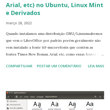
Arial, etc) no Ubuntu, Linux Mint
e Derivados
março 28, 2022
Quando instalamos uma distribuição GNU/Linuxmsabemos
que vem o LibreOffice por padrão porém geralmente não
vem instalado a fonte ttf-mscorefonts que contém as
fontes Times New Roman, Arial, etc, como essas fontes são
muito útil para os universitários, pelo mundo corporativo e
COMPARTILHAR
POSTAR UM COMENTÁRIO
LEIA MAIS
a Associação Brasileira de Normas Técnicas (ABNT), exige
que os trabalhos sejam entregues nas fontes Times New
Roman e Arial, por meio desta postagem espero pode
ajudar a todos com a instalação da fonte ttf-mscorefonts
que contém essas fontes. Ao instalar o GNU/Linux abra o
terminal e execute o comando: $ sudo apt-get install ttf-
mscorefonts-installer Leia os termos de uso e avance