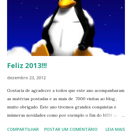
Feliz 2013!!!
dezembro 23, 2012
Gostaria de agradecer a todos que este ano acompanharam
as matérias postadas e as mais de 7000 visitas ao blog ,
muito obrigado. Este ano tivemos grandes conquistas e
inúmeras novidades como por exemplo o fim do MSN no
início de 2013, a criação da União Livre e o desenvolvimento
COMPARTILHAR
POSTAR UM COMENTÁRIO
LEIA MAIS
do Kaiana que será lançada em 2013, distro nacional , a