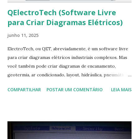
QElectroTech (Software Livre
para Criar Diagramas Elétricos)
junho 11, 2025
ElectroTech, ou QET, abreviadamente, é um software livre
para criar diagramas elétricos industriais complexos. Mas
você também pode criar diagramas de encanamento,
geotermia, ar condicionado, layout, hidráulica, pneumática,
domótica, PID, fotovoltaica, encanamento de piscinas, etc.!
COMPARTILHAR
POSTAR UM COMENTÁRIO
LEIA MAIS
Na última versão 0.100, a coleção contém mais de 8.000
símbolos... Mais informações clique aqui . Para baixar clique
no link: https://qelectrotech.org/download.php