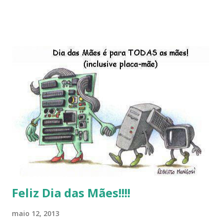
descontinução do BigLinux do DreanLinux entre outr as
distro, o lançamento do liv ro da S B P - Software Publico
Brasileiro, os dois anos do LibreOffice, o prime iro Hackday
do LibreOffice , o IX Latinoware, a Microsoft boicotando o
Linux (como sempre), o lançamento do Windows 8 e a sua
baixa taxa de adesão pelos usuários, entre out ros. Gostaria
de desejar a todos Boas Festas e que em 2013 possamos
estar juntos novamente. Feliz Natal!!!! F eli z 2013 a todos!!!
Feliz Dia das Mães!!!!
maio 12, 2013