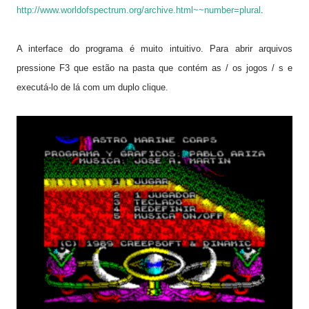
http://www.worldofspectrum.org/archive.html~~number=plural
.
A interface do programa
é muito intuitivo.
Para abrir
arquivos
pressione
F3 que estão na pasta
que contém as
/ os jogos / s e
executá-lo de lá
com um duplo
clique.