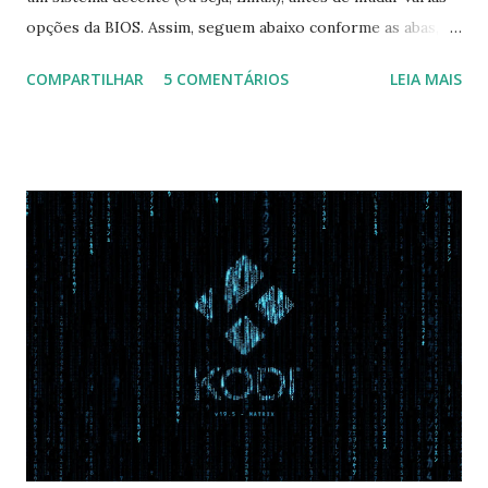
opções da BIOS. Assim, seguem abaixo conforme as abas, a
configuração da BIOS necessária para conseguir fazer boot.
COMPARTILHAR
5 COMENTÁRIOS
LEIA MAIS
Na inicialização aperte F2 para acessar a BIOS e então faça
as seguintes alterações: Advanced : Fast BIOS Mode ->
Disabled AHCI Mode Control -> Manual ( Atenção: Se você
não for usar exclusivamente Linux, mas sim fazer dual boot
com Win, deixe essa opção no Auto ) Set AHCI Mode ->
Disabled USB S3 Wake-up -> Enabled Boot: Secure Boot ->
Disabled OS Mode Selection -> UEFI and CSM OS (Essa
opção garante boot com Win e Linux) Boot > Boot Priority
Order USB HDD: SATA CD: SATA HDD: Essa ordem de boot
vai garantir que ele tente primeiro o boot pela USB, depois
pelo CD e por último no HD. Apenas as opções acima são
as necessá...