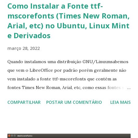
Como Instalar a Fonte ttf-
mscorefonts (Times New Roman,
Arial, etc) no Ubuntu, Linux Mint
e Derivados
março 28, 2022
Quando instalamos uma distribuição GNU/Linuxmsabemos
que vem o LibreOffice por padrão porém geralmente não
vem instalado a fonte ttf-mscorefonts que contém as
fontes Times New Roman, Arial, etc, como essas fontes são
muito útil para os universitários, pelo mundo corporativo e
COMPARTILHAR
POSTAR UM COMENTÁRIO
LEIA MAIS
a Associação Brasileira de Normas Técnicas (ABNT), exige
que os trabalhos sejam entregues nas fontes Times New
Roman e Arial, por meio desta postagem espero pode
ajudar a todos com a instalação da fonte ttf-mscorefonts