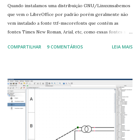
Quando instalamos uma distribuição GNU/Linuxmsabemos
que vem o LibreOffice por padrão porém geralmente não
vem instalado a fonte ttf-mscorefonts que contém as
fontes Times New Roman, Arial, etc, como essas fontes são
muito útil para os universitários, pelo mundo corporativo e
COMPARTILHAR
9 COMENTÁRIOS
LEIA MAIS
a Associação Brasileira de Normas Técnicas (ABNT), exige
que os trabalhos sejam entregues nas fontes Times New
Roman e Arial, por meio desta postagem espero pode
ajudar a todos com a instalação da fonte ttf-mscorefonts
que contém essas fontes. Ao instalar o GNU/Linux abra o
terminal e execute o comando: $ sudo apt-get install ttf-
mscorefonts-installer Leia os termos de uso e avance
clicando em “Ok” Agora aceite os termos de uso clicando
em “Sim” Pronto agora abra o LibreOffice e veja se as
fontes Times New Roman, Arial estão instaladas. Caso
ocorra algum erro ou precisa reinstalar, execute: $ sudo