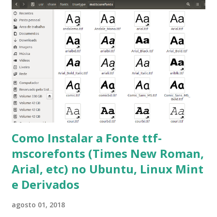
que contém essas fontes. Ao instalar o GNU/Linux abra o
terminal e execute o comando: $ sudo apt-get install ttf-
mscorefonts-installer Leia os termos de uso e avance
clicando em “Ok” Agora aceite os termos de uso clicando
em “Sim” Pronto agora abra o LibreOffice e veja se as
fontes Times New Roman, Arial estão instaladas. Caso
ocorra algum erro ou precisa reinstalar, execute: $ sudo
apt-get install --reinstall ttf-mscorefonts-installer
Como Instalar a Fonte ttf-
mscorefonts (Times New Roman,
Arial, etc) no Ubuntu, Linux Mint
e Derivados
agosto 01, 2018