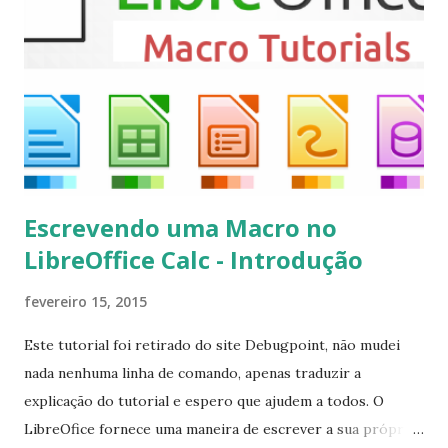
instalar codecs de áudio e outros complementos,
executando: $ sudo apt-get install --install-suggests
kodi Para remover, execute: $ sudo apt-get remove
kodi*
Escrevendo uma Macro no
LibreOffice Calc - Introdução
fevereiro 15, 2015
Este tutorial foi retirado do site Debugpoint, não mudei
nada nenhuma linha de comando, apenas traduzir a
explicação do tutorial e espero que ajudem a todos. O
LibreOfice fornece uma maneira de escrever a sua própria