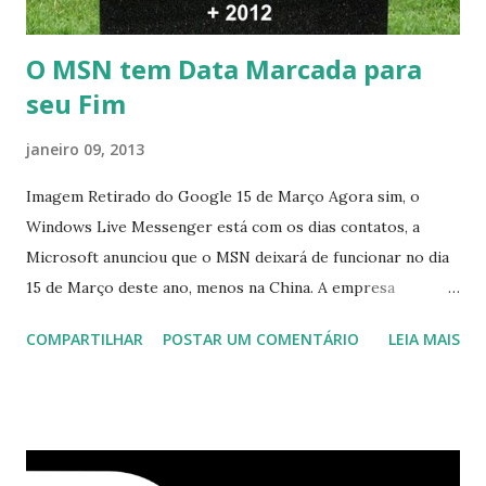
O MSN tem Data Marcada para
seu Fim
janeiro 09, 2013
Imagem Retirado do Google 15 de Março Agora sim, o
Windows Live Messenger está com os dias contatos, a
Microsoft anunciou que o MSN deixará de funcionar no dia
15 de Março deste ano, menos na China. A empresa
aconselha a todos os usuários a usarem o Skype que foi
COMPARTILHAR
POSTAR UM COMENTÁRIO
LEIA MAIS
integrado com o serviço do MSN, segundo a empresa, os
usuários estão sendo notificados por e-mail sobre como
proceder para fazer esta mudança de plataforma (eu não
recebi até agora tal notificação). Acho o Skype melhor que
o Windows Live (assim como muitos profissionais de TI) ,