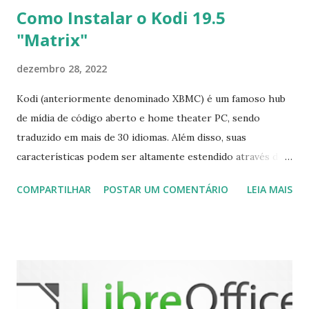
Como Instalar o Kodi 19.5
"Matrix"
dezembro 28, 2022
Kodi (anteriormente denominado XBMC) é um famoso hub
de mídia de código aberto e home theater PC, sendo
traduzido em mais de 30 idiomas. Além disso, suas
características podem ser altamente estendido através de
plugins de terceiros e extensões e tem suporte para PVR
COMPARTILHAR
POSTAR UM COMENTÁRIO
LEIA MAIS
(personal video recorder). A versão final do Kodi 19.5
“Matrix” foi lançado, chegando com alterações que podem
ser vistas clicando aqui . Para instalar no Ubuntu, Linux
Mint, Elementary OS e derivados, execute: $ sudo add-apt-
repository ppa:team-xbmc/ppa $ sudo apt-get update $
sudo apt-get install kodi Use o comando a seguir para