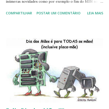
inúmeras novidades como por exemplo o fim do MSN no
início de 2013, a criação da União Livre e o desenvolvimento
COMPARTILHAR
POSTAR UM COMENTÁRIO
LEIA MAIS
do Kaiana que será lançada em 2013, distro nacional , a
descontinução do BigLinux do DreanLinux entre outr as
distro, o lançamento do liv ro da S B P - Software Publico
Brasileiro, os dois anos do LibreOffice, o prime iro Hackday
do LibreOffice , o IX Latinoware, a Microsoft boicotando o
Linux (como sempre), o lançamento do Windows 8 e a sua
baixa taxa de adesão pelos usuários, entre out ros. Gostaria
de desejar a todos Boas Festas e que em 2013 possamos
estar juntos novamente. Feliz Natal!!!! F eli z 2013 a todos!!!