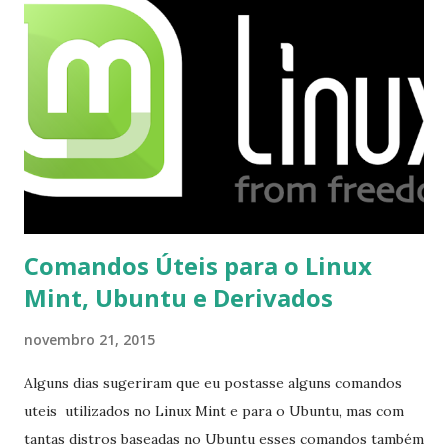
mesmo na versão para Linux, claro, sempre existem outras
opções e o Pidgin, que se mostra como opção.
Comandos Úteis para o Linux
Mint, Ubuntu e Derivados
novembro 21, 2015
Alguns dias sugeriram que eu postasse alguns comandos
uteis utilizados no Linux Mint e para o Ubuntu, mas com
tantas distros baseadas no Ubuntu esses comandos também