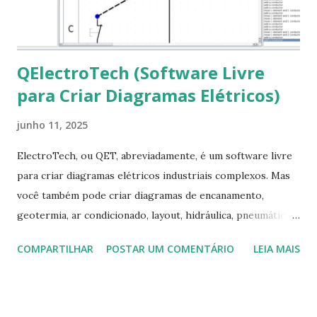
apt-get install --reinstall ttf-mscorefonts-installer
QElectroTech (Software Livre
para Criar Diagramas Elétricos)
junho 11, 2025
ElectroTech, ou QET, abreviadamente, é um software livre
para criar diagramas elétricos industriais complexos. Mas
você também pode criar diagramas de encanamento,
geotermia, ar condicionado, layout, hidráulica, pneumática,
domótica, PID, fotovoltaica, encanamento de piscinas, etc.!
COMPARTILHAR
POSTAR UM COMENTÁRIO
LEIA MAIS
Na última versão 0.100, a coleção contém mais de 8.000
símbolos... Mais informações clique aqui . Para baixar clique
no link: https://qelectrotech.org/download.php