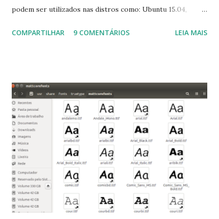
podem ser utilizados nas distros como: Ubuntu 15.04,
Ubuntu 14.10, Ubuntu 14.04 , Linux Mint 17.2, Linux Mint 17.1,
COMPARTILHAR
9 COMENTÁRIOS
LEIA MAIS
Linux Mint 17, Pinguy OS 14.04, Elementary OS 0.3, Deepin
2014, Peppermint Five, LXLE 14.04 and Linux Lite 2 2 ,
DuZeru, Kaiana e derivados . Segue alguns comandos
importantes para manutenção do sistema, principalmente
para usuários iniciantes... 1- Atualizar a lista de pacotes: $
sudo apt-get update 2- Atualizar toda a distro: $ sudo apt-
get -f dist-upgrade ou update-manager -d -c 3- Instalar
pacotes: $ sudo apt-get install [nome do pacote] 4-
Procurar arquivos corrompidos: $ sudo apt-get check 5-
Corrigir problemas de dependências, concluir instalação de
pacotes pendentes e outros erros: $ sudo apt-get -f install
6- Se o comando sudo apt-get -f install nã...