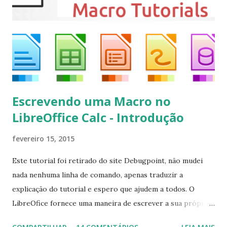
executando: $ sudo apt-get install --install-suggests
kodi Para remover, execute: $ sudo apt-get remove
kodi*
Escrevendo uma Macro no
LibreOffice Calc - Introdução
fevereiro 15, 2015
Este tutorial foi retirado do site Debugpoint, não mudei
nada nenhuma linha de comando, apenas traduzir a
explicação do tutorial e espero que ajudem a todos. O
LibreOfice fornece uma maneira de escrever a sua própria
macro para automatizar várias tarefas repetitivas em seu