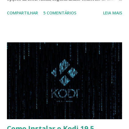
configuração da BIOS necessária para conseguir fazer boot.
COMPARTILHAR
5 COMENTÁRIOS
LEIA MAIS
Na inicialização aperte F2 para acessar a BIOS e então faça
as seguintes alterações: Advanced : Fast BIOS Mode ->
Disabled AHCI Mode Control -> Manual ( Atenção: Se você
não for usar exclusivamente Linux, mas sim fazer dual boot
com Win, deixe essa opção no Auto ) Set AHCI Mode ->
Disabled USB S3 Wake-up -> Enabled Boot: Secure Boot ->
Disabled OS Mode Selection -> UEFI and CSM OS (Essa
opção garante boot com Win e Linux) Boot > Boot Priority
Order USB HDD: SATA CD: SATA HDD: Essa ordem de boot
vai garantir que ele tente primeiro o boot pela USB, depois
pelo CD e por último no HD. Apenas as opções acima são
as necessá...
Como Instalar o Kodi 19.5