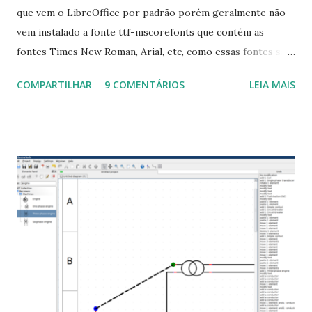
que vem o LibreOffice por padrão porém geralmente não
vem instalado a fonte ttf-mscorefonts que contém as
fontes Times New Roman, Arial, etc, como essas fontes são
muito útil para os universitários, pelo mundo corporativo e
COMPARTILHAR
9 COMENTÁRIOS
LEIA MAIS
a Associação Brasileira de Normas Técnicas (ABNT), exige
que os trabalhos sejam entregues nas fontes Times New
Roman e Arial, por meio desta postagem espero pode
ajudar a todos com a instalação da fonte ttf-mscorefonts
que contém essas fontes. Ao instalar o GNU/Linux abra o
terminal e execute o comando: $ sudo apt-get install ttf-
mscorefonts-installer Leia os termos de uso e avance
clicando em “Ok” Agora aceite os termos de uso clicando
em “Sim” Pronto agora abra o LibreOffice e veja se as
fontes Times New Roman, Arial estão instaladas. Caso
ocorra algum erro ou precisa reinstalar, execute: $ sudo
apt-get install --reinstall ttf-mscorefonts-installer