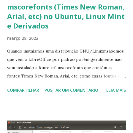
mscorefonts (Times New Roman,
Arial, etc) no Ubuntu, Linux Mint
e Derivados
março 28, 2022
Quando instalamos uma distribuição GNU/Linuxmsabemos
que vem o LibreOffice por padrão porém geralmente não
vem instalado a fonte ttf-mscorefonts que contém as
fontes Times New Roman, Arial, etc, como essas fontes são
muito útil para os universitários, pelo mundo corporativo e
COMPARTILHAR
POSTAR UM COMENTÁRIO
LEIA MAIS
a Associação Brasileira de Normas Técnicas (ABNT), exige
que os trabalhos sejam entregues nas fontes Times New
Roman e Arial, por meio desta postagem espero pode
ajudar a todos com a instalação da fonte ttf-mscorefonts
que contém essas fontes. Ao instalar o GNU/Linux abra o