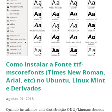
terminal e execute o comando: $ sudo apt-get install ttf-
mscorefonts-installer Leia os termos de uso e avance
clicando em “Ok” Agora aceite os termos de uso clicando
em “Sim” Pronto agora abra o LibreOffice e veja se as
fontes Times New Roman, Arial estão instaladas. Caso
ocorra algum erro ou precisa reinstalar, execute: $ sudo
apt-get install --reinstall ttf-mscorefonts-installer
Como Instalar a Fonte ttf-
mscorefonts (Times New Roman,
Arial, etc) no Ubuntu, Linux Mint
e Derivados
agosto 01, 2018
Quando instalamos uma distribuição GNU/Linuxmsabemos