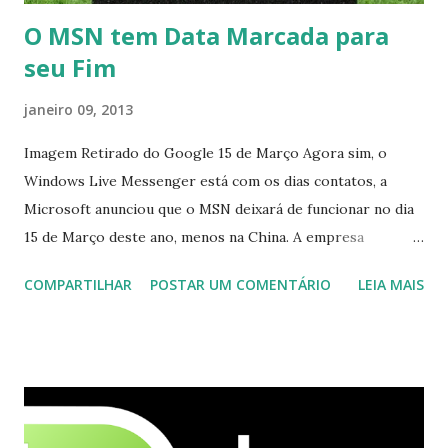
O MSN tem Data Marcada para
seu Fim
janeiro 09, 2013
Imagem Retirado do Google 15 de Março Agora sim, o
Windows Live Messenger está com os dias contatos, a
Microsoft anunciou que o MSN deixará de funcionar no dia
15 de Março deste ano, menos na China. A empresa
aconselha a todos os usuários a usarem o Skype que foi
COMPARTILHAR
POSTAR UM COMENTÁRIO
LEIA MAIS
integrado com o serviço do MSN, segundo a empresa, os
usuários estão sendo notificados por e-mail sobre como
proceder para fazer esta mudança de plataforma (eu não
recebi até agora tal notificação). Acho o Skype melhor que
o Windows Live (assim como muitos profissionais de TI) ,
mesmo na versão para Linux, claro, sempre existem outras