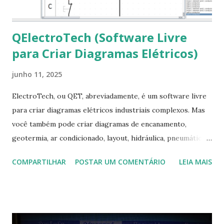
QElectroTech (Software Livre
para Criar Diagramas Elétricos)
junho 11, 2025
ElectroTech, ou QET, abreviadamente, é um software livre
para criar diagramas elétricos industriais complexos. Mas
você também pode criar diagramas de encanamento,
geotermia, ar condicionado, layout, hidráulica, pneumática,
domótica, PID, fotovoltaica, encanamento de piscinas, etc.!
COMPARTILHAR
POSTAR UM COMENTÁRIO
LEIA MAIS
Na última versão 0.100, a coleção contém mais de 8.000
símbolos... Mais informações clique aqui . Para baixar clique
no link: https://qelectrotech.org/download.php