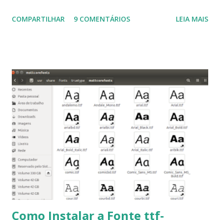
Ubuntu 14.10, Ubuntu 14.04 , Linux Mint 17.2, Linux Mint 17.1,
COMPARTILHAR
9 COMENTÁRIOS
LEIA MAIS
Linux Mint 17, Pinguy OS 14.04, Elementary OS 0.3, Deepin
2014, Peppermint Five, LXLE 14.04 and Linux Lite 2 2 ,
DuZeru, Kaiana e derivados . Segue alguns comandos
importantes para manutenção do sistema, principalmente
para usuários iniciantes... 1- Atualizar a lista de pacotes: $
sudo apt-get update 2- Atualizar toda a distro: $ sudo apt-
get -f dist-upgrade ou update-manager -d -c 3- Instalar
pacotes: $ sudo apt-get install [nome do pacote] 4-
Procurar arquivos corrompidos: $ sudo apt-get check 5-
Corrigir problemas de dependências, concluir instalação de
pacotes pendentes e outros erros: $ sudo apt-get -f install
6- Se o comando sudo apt-get -f install nã...
Como Instalar a Fonte ttf-