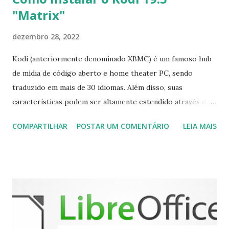
"Matrix"
dezembro 28, 2022
Kodi (anteriormente denominado XBMC) é um famoso hub
de mídia de código aberto e home theater PC, sendo
traduzido em mais de 30 idiomas. Além disso, suas
características podem ser altamente estendido através de
plugins de terceiros e extensões e tem suporte para PVR
COMPARTILHAR
POSTAR UM COMENTÁRIO
LEIA MAIS
(personal video recorder). A versão final do Kodi 19.5
“Matrix” foi lançado, chegando com alterações que podem
ser vistas clicando aqui . Para instalar no Ubuntu, Linux
Mint, Elementary OS e derivados, execute: $ sudo add-apt-
repository ppa:team-xbmc/ppa $ sudo apt-get update $
sudo apt-get install kodi Use o comando a seguir para
instalar codecs de áudio e outros complementos,