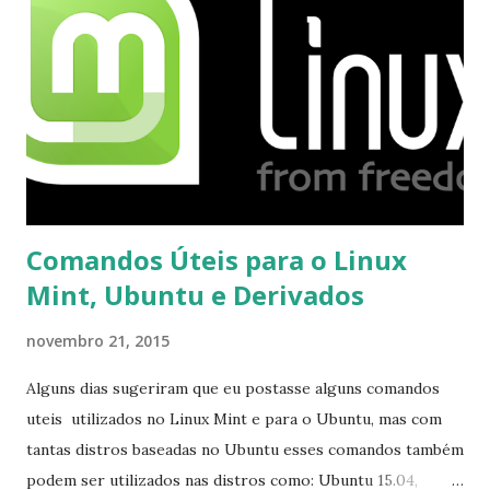
opções e o Pidgin, que se mostra como opção.
Comandos Úteis para o Linux
Mint, Ubuntu e Derivados
novembro 21, 2015
Alguns dias sugeriram que eu postasse alguns comandos
uteis utilizados no Linux Mint e para o Ubuntu, mas com
tantas distros baseadas no Ubuntu esses comandos também
podem ser utilizados nas distros como: Ubuntu 15.04,