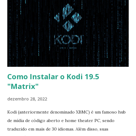
Disabled OS Mode Selection -> UEFI and CSM OS (Essa
opção garante boot com Win e Linux) Boot > Boot Priority
Order USB HDD: SATA CD: SATA HDD: Essa ordem de boot
vai garantir que ele tente primeiro o boot pela USB, depois
pelo CD e por último no HD. Apenas as opções acima são
as necessá...
Como Instalar o Kodi 19.5
"Matrix"
dezembro 28, 2022
Kodi (anteriormente denominado XBMC) é um famoso hub
de mídia de código aberto e home theater PC, sendo
traduzido em mais de 30 idiomas. Além disso, suas