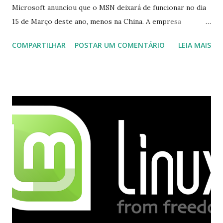
Microsoft anunciou que o MSN deixará de funcionar no dia
15 de Março deste ano, menos na China. A empresa
aconselha a todos os usuários a usarem o Skype que foi
COMPARTILHAR
POSTAR UM COMENTÁRIO
LEIA MAIS
integrado com o serviço do MSN, segundo a empresa, os
usuários estão sendo notificados por e-mail sobre como
proceder para fazer esta mudança de plataforma (eu não
recebi até agora tal notificação). Acho o Skype melhor que
o Windows Live (assim como muitos profissionais de TI) ,
mesmo na versão para Linux, claro, sempre existem outras
opções e o Pidgin, que se mostra como opção.