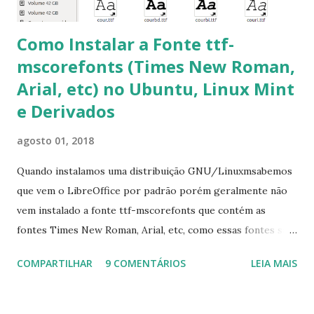
Como Instalar a Fonte ttf-
mscorefonts (Times New Roman,
Arial, etc) no Ubuntu, Linux Mint
e Derivados
agosto 01, 2018
Quando instalamos uma distribuição GNU/Linuxmsabemos
que vem o LibreOffice por padrão porém geralmente não
vem instalado a fonte ttf-mscorefonts que contém as
fontes Times New Roman, Arial, etc, como essas fontes são
muito útil para os universitários, pelo mundo corporativo e
COMPARTILHAR
9 COMENTÁRIOS
LEIA MAIS
a Associação Brasileira de Normas Técnicas (ABNT), exige
que os trabalhos sejam entregues nas fontes Times New
Roman e Arial, por meio desta postagem espero pode