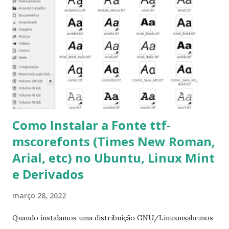
get -f dist-upgrade ou update-manager -d -c 3- Instalar
pacotes: $ sudo apt-get install [nome do pacote] 4-
Procurar arquivos corrompidos: $ sudo apt-get check 5-
Corrigir problemas de dependências, concluir instalação de
pacotes pendentes e outros erros: $ sudo apt-get -f install
6- Se o comando sudo apt-get -f install nã...
Como Instalar a Fonte ttf-
mscorefonts (Times New Roman,
Arial, etc) no Ubuntu, Linux Mint
e Derivados
março 28, 2022
Quando instalamos uma distribuição GNU/Linuxmsabemos