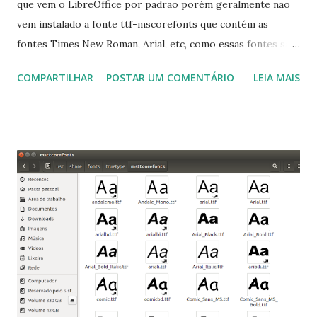
que vem o LibreOffice por padrão porém geralmente não
vem instalado a fonte ttf-mscorefonts que contém as
fontes Times New Roman, Arial, etc, como essas fontes são
muito útil para os universitários, pelo mundo corporativo e
COMPARTILHAR
POSTAR UM COMENTÁRIO
LEIA MAIS
a Associação Brasileira de Normas Técnicas (ABNT), exige
que os trabalhos sejam entregues nas fontes Times New
Roman e Arial, por meio desta postagem espero pode
ajudar a todos com a instalação da fonte ttf-mscorefonts
que contém essas fontes. Ao instalar o GNU/Linux abra o
terminal e execute o comando: $ sudo apt-get install ttf-
mscorefonts-installer Leia os termos de uso e avance
clicando em “Ok” Agora aceite os termos de uso clicando
em “Sim” Pronto agora abra o LibreOffice e veja se as
fontes Times New Roman, Arial estão instaladas. Caso
ocorra algum erro ou precisa reinstalar, execute: $ sudo
apt-get install --reinstall ttf-mscorefonts-installer