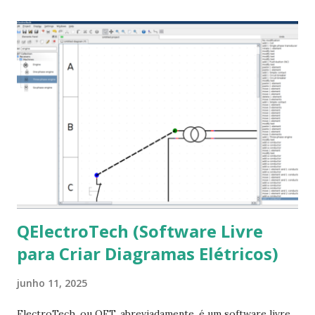
ajudar a todos com a instalação da fonte ttf-mscorefonts
que contém essas fontes. Ao instalar o GNU/Linux abra o
terminal e execute o comando: $ sudo apt-get install ttf-
mscorefonts-installer Leia os termos de uso e avance
clicando em “Ok” Agora aceite os termos de uso clicando
em “Sim” Pronto agora abra o LibreOffice e veja se as
fontes Times New Roman, Arial estão instaladas. Caso
ocorra algum erro ou precisa reinstalar, execute: $ sudo
apt-get install --reinstall ttf-mscorefonts-installer
QElectroTech (Software Livre
para Criar Diagramas Elétricos)
junho 11, 2025
ElectroTech, ou QET, abreviadamente, é um software livre