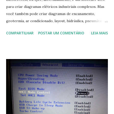
para criar diagramas elétricos industriais complexos. Mas
você também pode criar diagramas de encanamento,
geotermia, ar condicionado, layout, hidráulica, pneumática,
domótica, PID, fotovoltaica, encanamento de piscinas, etc.!
COMPARTILHAR
POSTAR UM COMENTÁRIO
LEIA MAIS
Na última versão 0.100, a coleção contém mais de 8.000
símbolos... Mais informações clique aqui . Para baixar clique
no link: https://qelectrotech.org/download.php