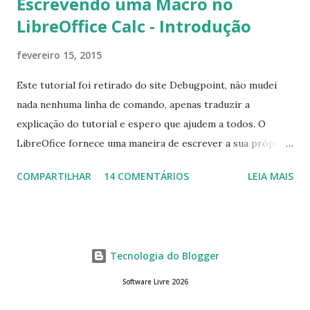
Escrevendo uma Macro no
LibreOffice Calc - Introdução
fevereiro 15, 2015
Este tutorial foi retirado do site Debugpoint, não mudei
nada nenhuma linha de comando, apenas traduzir a
explicação do tutorial e espero que ajudem a todos. O
LibreOfice fornece uma maneira de escrever a sua própria
macro para automatizar várias tarefas repetitivas em seu
COMPARTILHAR
14 COMENTÁRIOS
LEIA MAIS
aplicativo de escritório. Você pode usar Python ou Basic
para o desenvolvimento do macro. Este tutorial se
concentra em escrever um macro básico 'Olá Mundo'
usando básico do LibreOffice Calc . Macro Objetivo Nós
Tecnologia do Blogger
iremos criar uma macro que iria colocar a string ' Olá
Mundo' na primeira célula do LibreOffice Calc ou seja, a
Software Livre 2026
célula da linha 1 e col A. Criando o Macro Abr a o