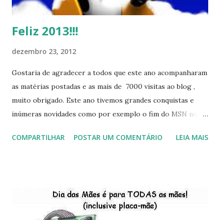
Feliz 2013!!!
dezembro 23, 2012
Gostaria de agradecer a todos que este ano acompanharam
as matérias postadas e as mais de 7000 visitas ao blog ,
muito obrigado. Este ano tivemos grandes conquistas e
inúmeras novidades como por exemplo o fim do MSN no
início de 2013, a criação da União Livre e o desenvolvimento
COMPARTILHAR
POSTAR UM COMENTÁRIO
LEIA MAIS
do Kaiana que será lançada em 2013, distro nacional , a
descontinução do BigLinux do DreanLinux entre outr as
distro, o lançamento do liv ro da S B P - Software Publico
Brasileiro, os dois anos do LibreOffice, o prime iro Hackday
do LibreOffice , o IX Latinoware, a Microsoft boicotando o
Linux (como sempre), o lançamento do Windows 8 e a sua