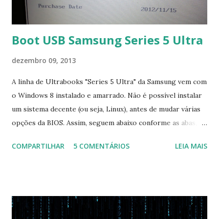
Boot USB Samsung Series 5 Ultra
dezembro 09, 2013
A linha de Ultrabooks "Series 5 Ultra" da Samsung vem com
o Windows 8 instalado e amarrado. Não é possível instalar
um sistema decente (ou seja, Linux), antes de mudar várias
opções da BIOS. Assim, seguem abaixo conforme as abas, a
configuração da BIOS necessária para conseguir fazer boot.
COMPARTILHAR
5 COMENTÁRIOS
LEIA MAIS
Na inicialização aperte F2 para acessar a BIOS e então faça
as seguintes alterações: Advanced : Fast BIOS Mode ->
Disabled AHCI Mode Control -> Manual ( Atenção: Se você
não for usar exclusivamente Linux, mas sim fazer dual boot
com Win, deixe essa opção no Auto ) Set AHCI Mode ->
Disabled USB S3 Wake-up -> Enabled Boot: Secure Boot ->