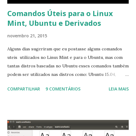
Comandos Úteis para o Linux
Mint, Ubuntu e Derivados
novembro 21, 2015
Alguns dias sugeriram que eu postasse alguns comandos
uteis utilizados no Linux Mint e para o Ubuntu, mas com
tantas distros baseadas no Ubuntu esses comandos também
podem ser utilizados nas distros como: Ubuntu 15.04,
Ubuntu 14.10, Ubuntu 14.04 , Linux Mint 17.2, Linux Mint 17.1,
COMPARTILHAR
9 COMENTÁRIOS
LEIA MAIS
Linux Mint 17, Pinguy OS 14.04, Elementary OS 0.3, Deepin
2014, Peppermint Five, LXLE 14.04 and Linux Lite 2 2 ,
DuZeru, Kaiana e derivados . Segue alguns comandos
importantes para manutenção do sistema, principalmente
para usuários iniciantes... 1- Atualizar a lista de pacotes: $
sudo apt-get update 2- Atualizar toda a distro: $ sudo apt-