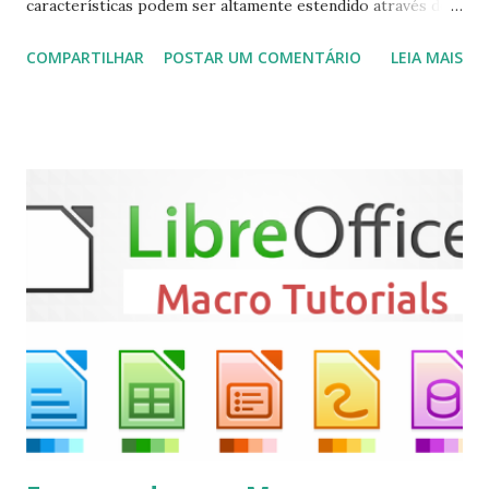
características podem ser altamente estendido através de
plugins de terceiros e extensões e tem suporte para PVR
COMPARTILHAR
POSTAR UM COMENTÁRIO
LEIA MAIS
(personal video recorder). A versão final do Kodi 19.5
“Matrix” foi lançado, chegando com alterações que podem
ser vistas clicando aqui . Para instalar no Ubuntu, Linux
Mint, Elementary OS e derivados, execute: $ sudo add-apt-
repository ppa:team-xbmc/ppa $ sudo apt-get update $
sudo apt-get install kodi Use o comando a seguir para
instalar codecs de áudio e outros complementos,
executando: $ sudo apt-get install --install-suggests
kodi Para remover, execute: $ sudo apt-get remove
kodi*