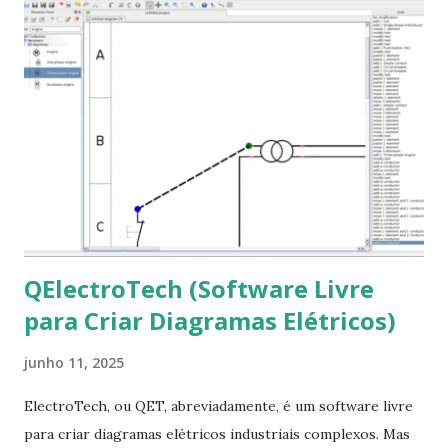
que contém essas fontes. Ao instalar o GNU/Linux abra o
terminal e execute o comando: $ sudo apt-get install ttf-
mscorefonts-installer Leia os termos de uso e avance
clicando em “Ok” Agora aceite os termos de uso clicando
em “Sim” Pronto agora abra o LibreOffice e veja se as
fontes Times New Roman, Arial estão instaladas. Caso
ocorra algum erro ou precisa reinstalar, execute: $ sudo
apt-get install --reinstall ttf-mscorefonts-installer
QElectroTech (Software Livre
para Criar Diagramas Elétricos)
junho 11, 2025
ElectroTech, ou QET, abreviadamente, é um software livre
para criar diagramas elétricos industriais complexos. Mas