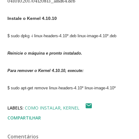
041010.201704120813_amd64.deb
Instale o Kernel 4.
10.10
$ sudo dpkg -i linux-headers-4.
10
*.deb linux-image-4.
10
*.deb
Reinicie o máquina e pronto instalado.
Para remover o Kernel 4.
10.10
, execute:
$ sudo apt-get remove linux-headers-4.
10
* linux-image-4.
10
*
LABELS:
COMO INSTALAR
KERNEL
COMPARTILHAR
Comentários