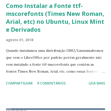
Como Instalar a Fonte ttf-
mscorefonts (Times New Roman,
Arial, etc) no Ubuntu, Linux Mint
e Derivados
agosto 01, 2018
Quando instalamos uma distribuição GNU/Linuxmsabemos
que vem o LibreOffice por padrão porém geralmente não
vem instalado a fonte ttf-mscorefonts que contém as
fontes Times New Roman, Arial, etc, como essas fontes são
muito útil para os universitários, pelo mundo corporativo e
COMPARTILHAR
9 COMENTÁRIOS
LEIA MAIS
a Associação Brasileira de Normas Técnicas (ABNT), exige
que os trabalhos sejam entregues nas fontes Times New
Roman e Arial, por meio desta postagem espero pode
ajudar a todos com a instalação da fonte ttf-mscorefonts