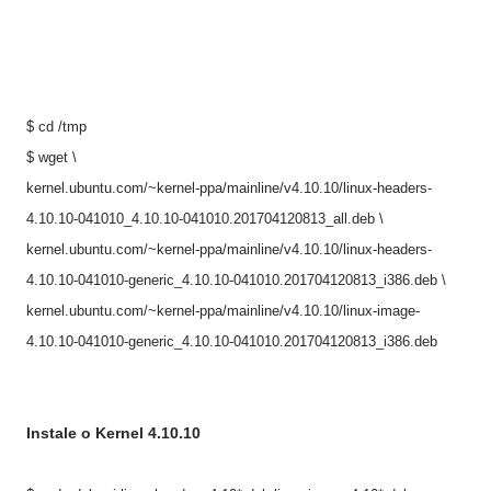
$ cd /tmp
$ wget \
kernel.ubuntu.com/~kernel-ppa/mainline/v4.10.10/linux-headers-
4.10.10-041010_4.10.10-041010.201704120813_all.deb \
kernel.ubuntu.com/~kernel-ppa/mainline/v4.10.10/linux-headers-
4.10.10-041010-generic_4.10.10-041010.201704120813_i386.deb \
kernel.ubuntu.com/~kernel-ppa/mainline/v4.10.10/linux-image-
4.10.10-041010-generic_4.10.10-041010.201704120813_i386.deb
Instale o Kernel 4.
10.10