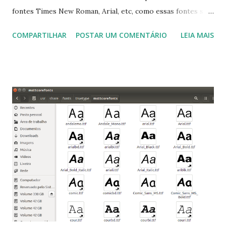
fontes Times New Roman, Arial, etc, como essas fontes são
muito útil para os universitários, pelo mundo corporativo e
COMPARTILHAR
POSTAR UM COMENTÁRIO
LEIA MAIS
a Associação Brasileira de Normas Técnicas (ABNT), exige
que os trabalhos sejam entregues nas fontes Times New
Roman e Arial, por meio desta postagem espero pode
ajudar a todos com a instalação da fonte ttf-mscorefonts
que contém essas fontes. Ao instalar o GNU/Linux abra o
terminal e execute o comando: $ sudo apt-get install ttf-
mscorefonts-installer Leia os termos de uso e avance
clicando em “Ok” Agora aceite os termos de uso clicando
em “Sim” Pronto agora abra o LibreOffice e veja se as
fontes Times New Roman, Arial estão instaladas. Caso
ocorra algum erro ou precisa reinstalar, execute: $ sudo
apt-get install --reinstall ttf-mscorefonts-installer