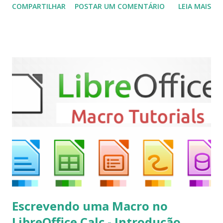
COMPARTILHAR
POSTAR UM COMENTÁRIO
LEIA MAIS
(personal video recorder). A versão final do Kodi 19.5
“Matrix” foi lançado, chegando com alterações que podem
ser vistas clicando aqui . Para instalar no Ubuntu, Linux
Mint, Elementary OS e derivados, execute: $ sudo add-apt-
repository ppa:team-xbmc/ppa $ sudo apt-get update $
sudo apt-get install kodi Use o comando a seguir para
instalar codecs de áudio e outros complementos,
executando: $ sudo apt-get install --install-suggests
kodi Para remover, execute: $ sudo apt-get remove
kodi*
Escrevendo uma Macro no
LibreOffice Calc - Introdução