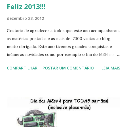
Feliz 2013!!!
dezembro 23, 2012
Gostaria de agradecer a todos que este ano acompanharam
as matérias postadas e as mais de 7000 visitas ao blog ,
muito obrigado. Este ano tivemos grandes conquistas e
inúmeras novidades como por exemplo o fim do MSN no
início de 2013, a criação da União Livre e o desenvolvimento
COMPARTILHAR
POSTAR UM COMENTÁRIO
LEIA MAIS
do Kaiana que será lançada em 2013, distro nacional , a
descontinução do BigLinux do DreanLinux entre outr as
distro, o lançamento do liv ro da S B P - Software Publico
Brasileiro, os dois anos do LibreOffice, o prime iro Hackday
do LibreOffice , o IX Latinoware, a Microsoft boicotando o
Linux (como sempre), o lançamento do Windows 8 e a sua
baixa taxa de adesão pelos usuários, entre out ros. Gostaria
de desejar a todos Boas Festas e que em 2013 possamos