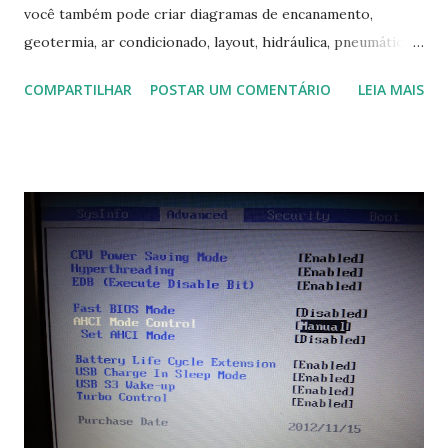
você também pode criar diagramas de encanamento,
geotermia, ar condicionado, layout, hidráulica, pneumática,
domótica, PID, fotovoltaica, encanamento de piscinas, etc.!
COMPARTILHAR
POSTAR UM COMENTÁRIO
LEIA MAIS
Na última versão 0.100, a coleção contém mais de 8.000
símbolos... Mais informações clique aqui . Para baixar clique
no link: https://qelectrotech.org/download.php