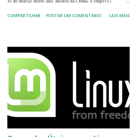
15 de Março deste ano, menos na China. A empresa
aconselha a todos os usuários a usarem o Skype que foi
COMPARTILHAR
POSTAR UM COMENTÁRIO
LEIA MAIS
integrado com o serviço do MSN, segundo a empresa, os
usuários estão sendo notificados por e-mail sobre como
proceder para fazer esta mudança de plataforma (eu não
recebi até agora tal notificação). Acho o Skype melhor que
o Windows Live (assim como muitos profissionais de TI) ,
mesmo na versão para Linux, claro, sempre existem outras
opções e o Pidgin, que se mostra como opção.