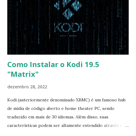
opção garante boot com Win e Linux) Boot > Boot Priority
Order USB HDD: SATA CD: SATA HDD: Essa ordem de boot
vai garantir que ele tente primeiro o boot pela USB, depois
pelo CD e por último no HD. Apenas as opções acima são
as necessá...
Como Instalar o Kodi 19.5
"Matrix"
dezembro 28, 2022
Kodi (anteriormente denominado XBMC) é um famoso hub
de mídia de código aberto e home theater PC, sendo
traduzido em mais de 30 idiomas. Além disso, suas
características podem ser altamente estendido através de
plugins de terceiros e extensões e tem suporte para PVR