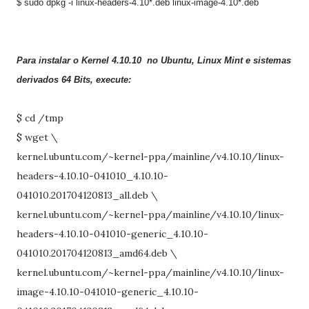
$ sudo dpkg -i linux-headers-4.
10
*.deb linux-image-4.
10
*.deb
Para instalar o Kernel 4.
10.10
no Ubuntu, Linux Mint
e sistemas
derivados 64 Bits, execute:
$ cd /tmp
$ wget \
kernel.ubuntu.com/~kernel-ppa/mainline/v4.10.10/linux-
headers-4.10.10-041010_4.10.10-
041010.201704120813_all.deb \
kernel.ubuntu.com/~kernel-ppa/mainline/v4.10.10/linux-
headers-4.10.10-041010-generic_4.10.10-
041010.201704120813_amd64.deb \
kernel.ubuntu.com/~kernel-ppa/mainline/v4.10.10/linux-
image-4.10.10-041010-generic_4.10.10-