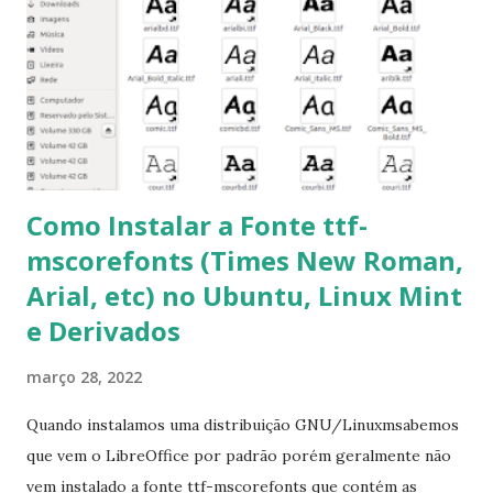
pacotes: $ sudo apt-get install [nome do pacote] 4-
Procurar arquivos corrompidos: $ sudo apt-get check 5-
Corrigir problemas de dependências, concluir instalação de
pacotes pendentes e outros erros: $ sudo apt-get -f install
6- Se o comando sudo apt-get -f install nã...
Como Instalar a Fonte ttf-
mscorefonts (Times New Roman,
Arial, etc) no Ubuntu, Linux Mint
e Derivados
março 28, 2022
Quando instalamos uma distribuição GNU/Linuxmsabemos
que vem o LibreOffice por padrão porém geralmente não
vem instalado a fonte ttf-mscorefonts que contém as