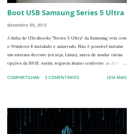
Boot USB Samsung Series 5 Ultra
dezembro 09, 2013
A linha de Ultrabooks "Series 5 Ultra" da Samsung vem com
o Windows 8 instalado e amarrado. Não é possível instalar
um sistema decente (ou seja, Linux), antes de mudar várias
opções da BIOS. Assim, seguem abaixo conforme as abas, a
configuração da BIOS necessária para conseguir fazer boot.
COMPARTILHAR
5 COMENTÁRIOS
LEIA MAIS
Na inicialização aperte F2 para acessar a BIOS e então faça
as seguintes alterações: Advanced : Fast BIOS Mode ->
Disabled AHCI Mode Control -> Manual ( Atenção: Se você
não for usar exclusivamente Linux, mas sim fazer dual boot
com Win, deixe essa opção no Auto ) Set AHCI Mode ->
Disabled USB S3 Wake-up -> Enabled Boot: Secure Boot ->
Disabled OS Mode Selection -> UEFI and CSM OS (Essa