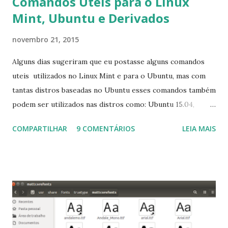
Comandos Úteis para o Linux
Mint, Ubuntu e Derivados
novembro 21, 2015
Alguns dias sugeriram que eu postasse alguns comandos
uteis utilizados no Linux Mint e para o Ubuntu, mas com
tantas distros baseadas no Ubuntu esses comandos também
podem ser utilizados nas distros como: Ubuntu 15.04,
Ubuntu 14.10, Ubuntu 14.04 , Linux Mint 17.2, Linux Mint 17.1,
COMPARTILHAR
9 COMENTÁRIOS
LEIA MAIS
Linux Mint 17, Pinguy OS 14.04, Elementary OS 0.3, Deepin
2014, Peppermint Five, LXLE 14.04 and Linux Lite 2 2 ,
DuZeru, Kaiana e derivados . Segue alguns comandos
importantes para manutenção do sistema, principalmente
para usuários iniciantes... 1- Atualizar a lista de pacotes: $
sudo apt-get update 2- Atualizar toda a distro: $ sudo apt-
get -f dist-upgrade ou update-manager -d -c 3- Instalar