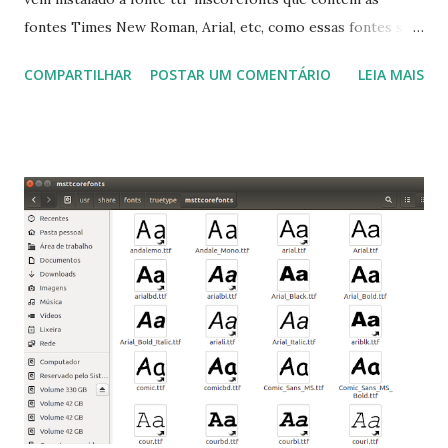
fontes Times New Roman, Arial, etc, como essas fontes são
muito útil para os universitários, pelo mundo corporativo e
COMPARTILHAR
POSTAR UM COMENTÁRIO
LEIA MAIS
a Associação Brasileira de Normas Técnicas (ABNT), exige
que os trabalhos sejam entregues nas fontes Times New
Roman e Arial, por meio desta postagem espero pode
ajudar a todos com a instalação da fonte ttf-mscorefonts
que contém essas fontes. Ao instalar o GNU/Linux abra o
terminal e execute o comando: $ sudo apt-get install ttf-
mscorefonts-installer Leia os termos de uso e avance
clicando em “Ok” Agora aceite os termos de uso clicando
em “Sim” Pronto agora abra o LibreOffice e veja se as
fontes Times New Roman, Arial estão instaladas. Caso
ocorra algum erro ou precisa reinstalar, execute: $ sudo
apt-get install --reinstall ttf-mscorefonts-installer