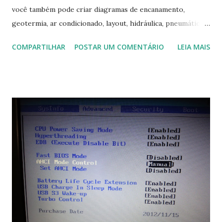
você também pode criar diagramas de encanamento,
geotermia, ar condicionado, layout, hidráulica, pneumática,
domótica, PID, fotovoltaica, encanamento de piscinas, etc.!
COMPARTILHAR
POSTAR UM COMENTÁRIO
LEIA MAIS
Na última versão 0.100, a coleção contém mais de 8.000
símbolos... Mais informações clique aqui . Para baixar clique
no link: https://qelectrotech.org/download.php