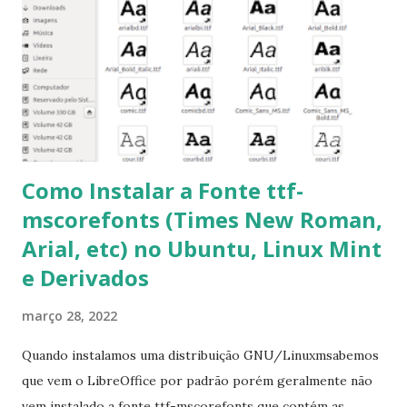
pacotes: $ sudo apt-get install [nome do pacote] 4-
Procurar arquivos corrompidos: $ sudo apt-get check 5-
Corrigir problemas de dependências, concluir instalação de
pacotes pendentes e outros erros: $ sudo apt-get -f install
6- Se o comando sudo apt-get -f install nã...
Como Instalar a Fonte ttf-
mscorefonts (Times New Roman,
Arial, etc) no Ubuntu, Linux Mint
e Derivados
março 28, 2022
Quando instalamos uma distribuição GNU/Linuxmsabemos
que vem o LibreOffice por padrão porém geralmente não
vem instalado a fonte ttf-mscorefonts que contém as