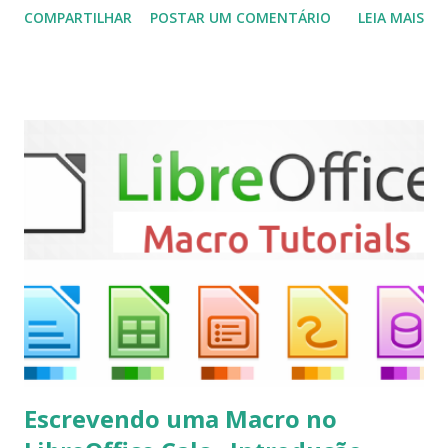
COMPARTILHAR
POSTAR UM COMENTÁRIO
LEIA MAIS
(personal video recorder). A versão final do Kodi 19.5
“Matrix” foi lançado, chegando com alterações que podem
ser vistas clicando aqui . Para instalar no Ubuntu, Linux
Mint, Elementary OS e derivados, execute: $ sudo add-apt-
repository ppa:team-xbmc/ppa $ sudo apt-get update $
sudo apt-get install kodi Use o comando a seguir para
instalar codecs de áudio e outros complementos,
executando: $ sudo apt-get install --install-suggests
kodi Para remover, execute: $ sudo apt-get remove
kodi*
Escrevendo uma Macro no