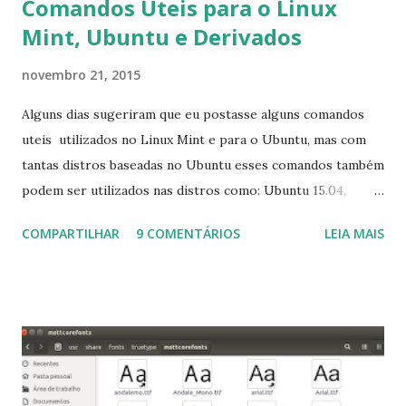
Comandos Úteis para o Linux
Mint, Ubuntu e Derivados
novembro 21, 2015
Alguns dias sugeriram que eu postasse alguns comandos
uteis utilizados no Linux Mint e para o Ubuntu, mas com
tantas distros baseadas no Ubuntu esses comandos também
podem ser utilizados nas distros como: Ubuntu 15.04,
Ubuntu 14.10, Ubuntu 14.04 , Linux Mint 17.2, Linux Mint 17.1,
COMPARTILHAR
9 COMENTÁRIOS
LEIA MAIS
Linux Mint 17, Pinguy OS 14.04, Elementary OS 0.3, Deepin
2014, Peppermint Five, LXLE 14.04 and Linux Lite 2 2 ,
DuZeru, Kaiana e derivados . Segue alguns comandos
importantes para manutenção do sistema, principalmente
para usuários iniciantes... 1- Atualizar a lista de pacotes: $
sudo apt-get update 2- Atualizar toda a distro: $ sudo apt-
get -f dist-upgrade ou update-manager -d -c 3- Instalar