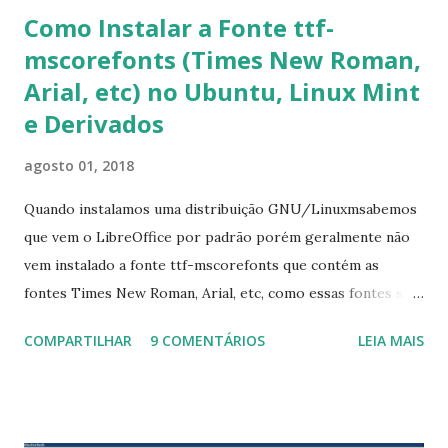
Como Instalar a Fonte ttf-
mscorefonts (Times New Roman,
Arial, etc) no Ubuntu, Linux Mint
e Derivados
agosto 01, 2018
Quando instalamos uma distribuição GNU/Linuxmsabemos
que vem o LibreOffice por padrão porém geralmente não
vem instalado a fonte ttf-mscorefonts que contém as
fontes Times New Roman, Arial, etc, como essas fontes são
muito útil para os universitários, pelo mundo corporativo e
COMPARTILHAR
9 COMENTÁRIOS
LEIA MAIS
a Associação Brasileira de Normas Técnicas (ABNT), exige
que os trabalhos sejam entregues nas fontes Times New
Roman e Arial, por meio desta postagem espero pode
ajudar a todos com a instalação da fonte ttf-mscorefonts