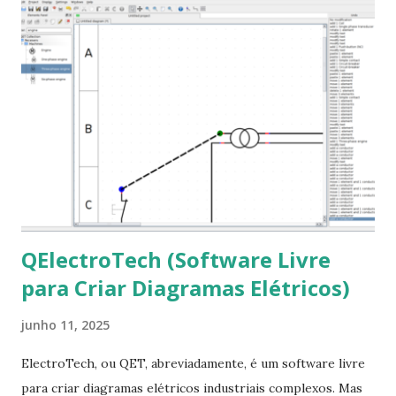
que contém essas fontes. Ao instalar o GNU/Linux abra o
terminal e execute o comando: $ sudo apt-get install ttf-
mscorefonts-installer Leia os termos de uso e avance
clicando em “Ok” Agora aceite os termos de uso clicando
em “Sim” Pronto agora abra o LibreOffice e veja se as
fontes Times New Roman, Arial estão instaladas. Caso
ocorra algum erro ou precisa reinstalar, execute: $ sudo
apt-get install --reinstall ttf-mscorefonts-installer
QElectroTech (Software Livre
para Criar Diagramas Elétricos)
junho 11, 2025
ElectroTech, ou QET, abreviadamente, é um software livre
para criar diagramas elétricos industriais complexos. Mas