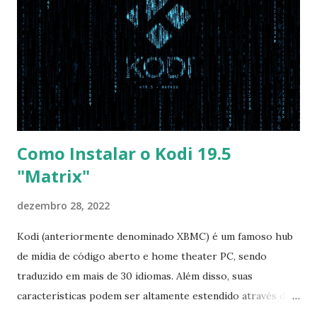
opção garante boot com Win e Linux) Boot > Boot Priority
Order USB HDD: SATA CD: SATA HDD: Essa ordem de boot
vai garantir que ele tente primeiro o boot pela USB, depois
pelo CD e por último no HD. Apenas as opções acima são
as necessá...
Como Instalar o Kodi 19.5
"Matrix"
dezembro 28, 2022
Kodi (anteriormente denominado XBMC) é um famoso hub
de mídia de código aberto e home theater PC, sendo
traduzido em mais de 30 idiomas. Além disso, suas
características podem ser altamente estendido através de
plugins de terceiros e extensões e tem suporte para PVR