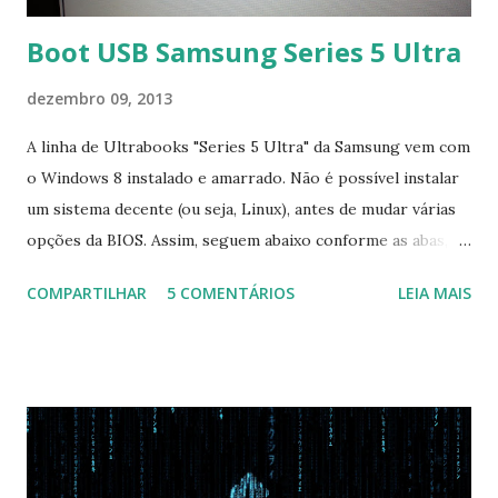
Boot USB Samsung Series 5 Ultra
dezembro 09, 2013
A linha de Ultrabooks "Series 5 Ultra" da Samsung vem com
o Windows 8 instalado e amarrado. Não é possível instalar
um sistema decente (ou seja, Linux), antes de mudar várias
opções da BIOS. Assim, seguem abaixo conforme as abas, a
configuração da BIOS necessária para conseguir fazer boot.
COMPARTILHAR
5 COMENTÁRIOS
LEIA MAIS
Na inicialização aperte F2 para acessar a BIOS e então faça
as seguintes alterações: Advanced : Fast BIOS Mode ->
Disabled AHCI Mode Control -> Manual ( Atenção: Se você
não for usar exclusivamente Linux, mas sim fazer dual boot
com Win, deixe essa opção no Auto ) Set AHCI Mode ->
Disabled USB S3 Wake-up -> Enabled Boot: Secure Boot ->
Disabled OS Mode Selection -> UEFI and CSM OS (Essa