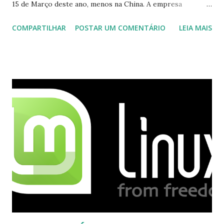
15 de Março deste ano, menos na China. A empresa
aconselha a todos os usuários a usarem o Skype que foi
COMPARTILHAR
POSTAR UM COMENTÁRIO
LEIA MAIS
integrado com o serviço do MSN, segundo a empresa, os
usuários estão sendo notificados por e-mail sobre como
proceder para fazer esta mudança de plataforma (eu não
recebi até agora tal notificação). Acho o Skype melhor que
o Windows Live (assim como muitos profissionais de TI) ,
mesmo na versão para Linux, claro, sempre existem outras
opções e o Pidgin, que se mostra como opção.