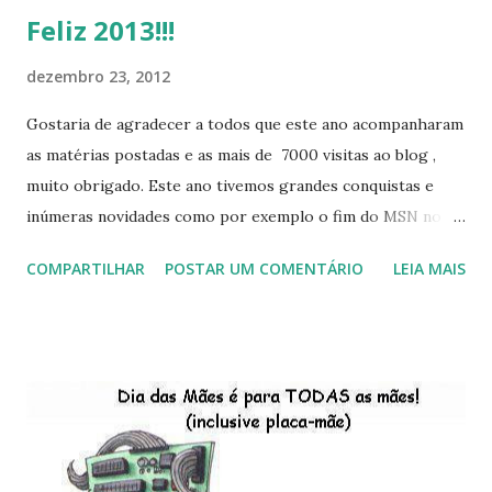
Feliz 2013!!!
dezembro 23, 2012
Gostaria de agradecer a todos que este ano acompanharam
as matérias postadas e as mais de 7000 visitas ao blog ,
muito obrigado. Este ano tivemos grandes conquistas e
inúmeras novidades como por exemplo o fim do MSN no
início de 2013, a criação da União Livre e o desenvolvimento
COMPARTILHAR
POSTAR UM COMENTÁRIO
LEIA MAIS
do Kaiana que será lançada em 2013, distro nacional , a
descontinução do BigLinux do DreanLinux entre outr as
distro, o lançamento do liv ro da S B P - Software Publico
Brasileiro, os dois anos do LibreOffice, o prime iro Hackday
do LibreOffice , o IX Latinoware, a Microsoft boicotando o
Linux (como sempre), o lançamento do Windows 8 e a sua
baixa taxa de adesão pelos usuários, entre out ros. Gostaria