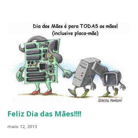
descontinução do BigLinux do DreanLinux entre outr as
distro, o lançamento do liv ro da S B P - Software Publico
Brasileiro, os dois anos do LibreOffice, o prime iro Hackday
do LibreOffice , o IX Latinoware, a Microsoft boicotando o
Linux (como sempre), o lançamento do Windows 8 e a sua
baixa taxa de adesão pelos usuários, entre out ros. Gostaria
de desejar a todos Boas Festas e que em 2013 possamos
estar juntos novamente. Feliz Natal!!!! F eli z 2013 a todos!!!
Feliz Dia das Mães!!!!
maio 12, 2013