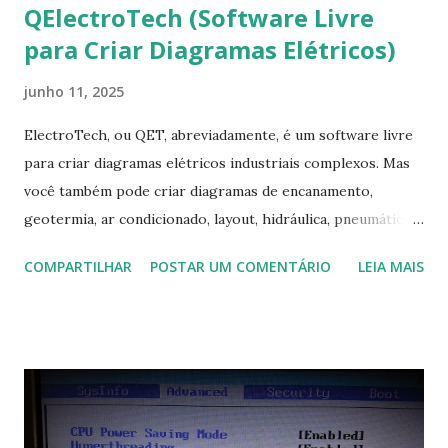
QElectroTech (Software Livre
para Criar Diagramas Elétricos)
junho 11, 2025
ElectroTech, ou QET, abreviadamente, é um software livre
para criar diagramas elétricos industriais complexos. Mas
você também pode criar diagramas de encanamento,
geotermia, ar condicionado, layout, hidráulica, pneumática,
domótica, PID, fotovoltaica, encanamento de piscinas, etc.!
COMPARTILHAR
POSTAR UM COMENTÁRIO
LEIA MAIS
Na última versão 0.100, a coleção contém mais de 8.000
símbolos... Mais informações clique aqui . Para baixar clique
no link: https://qelectrotech.org/download.php