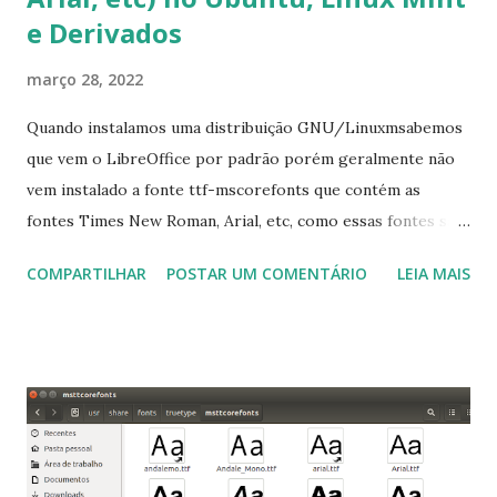
e Derivados
março 28, 2022
Quando instalamos uma distribuição GNU/Linuxmsabemos
que vem o LibreOffice por padrão porém geralmente não
vem instalado a fonte ttf-mscorefonts que contém as
fontes Times New Roman, Arial, etc, como essas fontes são
muito útil para os universitários, pelo mundo corporativo e
COMPARTILHAR
POSTAR UM COMENTÁRIO
LEIA MAIS
a Associação Brasileira de Normas Técnicas (ABNT), exige
que os trabalhos sejam entregues nas fontes Times New
Roman e Arial, por meio desta postagem espero pode
ajudar a todos com a instalação da fonte ttf-mscorefonts
que contém essas fontes. Ao instalar o GNU/Linux abra o
terminal e execute o comando: $ sudo apt-get install ttf-
mscorefonts-installer Leia os termos de uso e avance