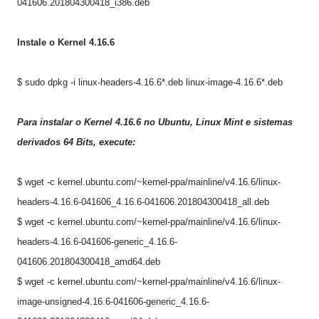
041606.201804300418_i386.deb
Instale o Kernel 4.16.6
$ sudo dpkg -i linux-headers-4.16.6*.deb linux-image-4.
16.6
*
.deb
Para instalar o Kernel 4.16.6 no
Ubuntu, Linux Mint e sistemas
derivados
64
Bits, execute:
$ wget -c kernel.ubuntu.com/~kernel-ppa/mainline/v4.16.6/linux-
headers-4.16.6-041606_4.16.6-041606.201804300418_all.deb
$ wget -c kernel.ubuntu.com/~kernel-ppa/mainline/v4.16.6/linux-
headers-4.16.6-041606-generic_4.16.6-
041606.201804300418_amd64.deb
$ wget -c kernel.ubuntu.com/~kernel-ppa/mainline/v4.16.6/linux-
image-unsigned-4.16.6-041606-generic_4.16.6-