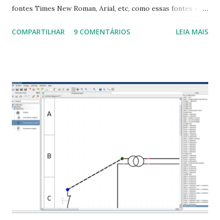
fontes Times New Roman, Arial, etc, como essas fontes são
muito útil para os universitários, pelo mundo corporativo e
COMPARTILHAR
9 COMENTÁRIOS
LEIA MAIS
a Associação Brasileira de Normas Técnicas (ABNT), exige
que os trabalhos sejam entregues nas fontes Times New
Roman e Arial, por meio desta postagem espero pode
ajudar a todos com a instalação da fonte ttf-mscorefonts
que contém essas fontes. Ao instalar o GNU/Linux abra o
terminal e execute o comando: $ sudo apt-get install ttf-
mscorefonts-installer Leia os termos de uso e avance
clicando em “Ok” Agora aceite os termos de uso clicando
em “Sim” Pronto agora abra o LibreOffice e veja se as
fontes Times New Roman, Arial estão instaladas. Caso
ocorra algum erro ou precisa reinstalar, execute: $ sudo
apt-get install --reinstall ttf-mscorefonts-installer