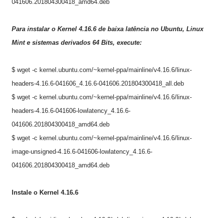
041606.201804300418_amd64.deb
Para instalar o Kernel 4
.16.6
de baixa latência no Ubuntu, Linux
Mint e sistemas derivados 64 Bits, execute:
$ wget -c kernel.ubuntu.com/~kernel-ppa/mainline/v4.16.6/linux-
headers-4.16.6-041606_4.16.6-041606.201804300418_all.deb
$ wget -c kernel.ubuntu.com/~kernel-ppa/mainline/v4.16.6/linux-
headers-4.16.6-041606-lowlatency_4.16.6-
041606.201804300418_amd64.deb
$ wget -c kernel.ubuntu.com/~kernel-ppa/mainline/v4.16.6/linux-
image-unsigned-4.16.6-041606-lowlatency_4.16.6-
041606.201804300418_amd64.deb
Instale o Kernel 4.
16.6