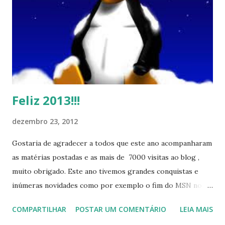
o
m
e
n
t
á
r
i
o
Feliz 2013!!!
dezembro 23, 2012
Gostaria de agradecer a todos que este ano acompanharam
as matérias postadas e as mais de 7000 visitas ao blog ,
muito obrigado. Este ano tivemos grandes conquistas e
inúmeras novidades como por exemplo o fim do MSN no
início de 2013, a criação da União Livre e o desenvolvimento
COMPARTILHAR
POSTAR UM COMENTÁRIO
LEIA MAIS
do Kaiana que será lançada em 2013, distro nacional , a