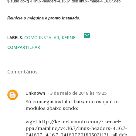
$ sudo dpkg -i linux-headers-4.
16.6
*.deb linux-image-4.
16.6
*.deb
Reinicie o máquina e pronto instalado.
LABELS:
COMO INSTALAR
KERNEL
COMPARTILHAR
Comentários
Unknown
3 de maio de 2018 às 19:25
Só consegui instalar baixando os quatro
modulos abaixo sendo:
wget http://kernel.ubuntu.com/~kernel-
ppa/mainline/v4.16.7/linux-headers-4.16.7-
041607_4.16.7-041607.201805021131_all.deb