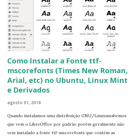
clicando em “Ok” Agora aceite os termos de uso clicando
em “Sim” Pronto agora abra o LibreOffice e veja se as
fontes Times New Roman, Arial estão instaladas. Caso
ocorra algum erro ou precisa reinstalar, execute: $ sudo
apt-get install --reinstall ttf-mscorefonts-installer
Como Instalar a Fonte ttf-
mscorefonts (Times New Roman,
Arial, etc) no Ubuntu, Linux Mint
e Derivados
agosto 01, 2018
Quando instalamos uma distribuição GNU/Linuxmsabemos
que vem o LibreOffice por padrão porém geralmente não
vem instalado a fonte ttf-mscorefonts que contém as