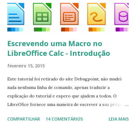
kodi*
Escrevendo uma Macro no
LibreOffice Calc - Introdução
fevereiro 15, 2015
Este tutorial foi retirado do site Debugpoint, não mudei
nada nenhuma linha de comando, apenas traduzir a
explicação do tutorial e espero que ajudem a todos. O
LibreOfice fornece uma maneira de escrever a sua própria
macro para automatizar várias tarefas repetitivas em seu
COMPARTILHAR
14 COMENTÁRIOS
LEIA MAIS
aplicativo de escritório. Você pode usar Python ou Basic
para o desenvolvimento do macro. Este tutorial se