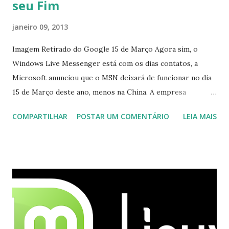
seu Fim
janeiro 09, 2013
Imagem Retirado do Google 15 de Março Agora sim, o
Windows Live Messenger está com os dias contatos, a
Microsoft anunciou que o MSN deixará de funcionar no dia
15 de Março deste ano, menos na China. A empresa
aconselha a todos os usuários a usarem o Skype que foi
COMPARTILHAR
POSTAR UM COMENTÁRIO
LEIA MAIS
integrado com o serviço do MSN, segundo a empresa, os
usuários estão sendo notificados por e-mail sobre como
proceder para fazer esta mudança de plataforma (eu não
recebi até agora tal notificação). Acho o Skype melhor que
o Windows Live (assim como muitos profissionais de TI) ,
mesmo na versão para Linux, claro, sempre existem outras
opções e o Pidgin, que se mostra como opção.