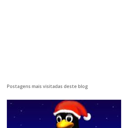
P
o
s
Postagens mais visitadas deste blog
t
a
r
u
m
c