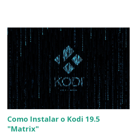
as seguintes alterações: Advanced : Fast BIOS Mode ->
Disabled AHCI Mode Control -> Manual ( Atenção: Se você
não for usar exclusivamente Linux, mas sim fazer dual boot
com Win, deixe essa opção no Auto ) Set AHCI Mode ->
Disabled USB S3 Wake-up -> Enabled Boot: Secure Boot ->
Disabled OS Mode Selection -> UEFI and CSM OS (Essa
opção garante boot com Win e Linux) Boot > Boot Priority
Order USB HDD: SATA CD: SATA HDD: Essa ordem de boot
vai garantir que ele tente primeiro o boot pela USB, depois
pelo CD e por último no HD. Apenas as opções acima são
as necessá...
Como Instalar o Kodi 19.5
"Matrix"