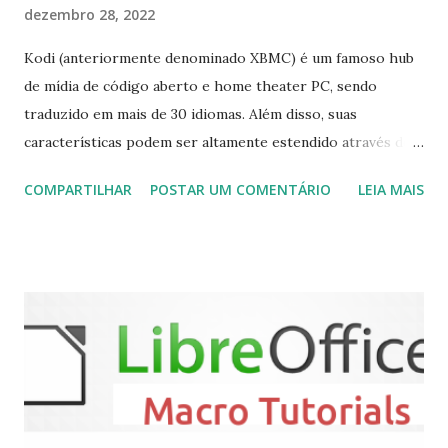
dezembro 28, 2022
Kodi (anteriormente denominado XBMC) é um famoso hub
de mídia de código aberto e home theater PC, sendo
traduzido em mais de 30 idiomas. Além disso, suas
características podem ser altamente estendido através de
plugins de terceiros e extensões e tem suporte para PVR
COMPARTILHAR
POSTAR UM COMENTÁRIO
LEIA MAIS
(personal video recorder). A versão final do Kodi 19.5
“Matrix” foi lançado, chegando com alterações que podem
ser vistas clicando aqui . Para instalar no Ubuntu, Linux
Mint, Elementary OS e derivados, execute: $ sudo add-apt-
repository ppa:team-xbmc/ppa $ sudo apt-get update $
sudo apt-get install kodi Use o comando a seguir para
instalar codecs de áudio e outros complementos,
executando: $ sudo apt-get install --install-suggests
kodi Para remover, execute: $ sudo apt-get remove