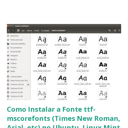
2014, Peppermint Five, LXLE 14.04 and Linux Lite 2 2 ,
DuZeru, Kaiana e derivados . Segue alguns comandos
importantes para manutenção do sistema, principalmente
para usuários iniciantes... 1- Atualizar a lista de pacotes: $
sudo apt-get update 2- Atualizar toda a distro: $ sudo apt-
get -f dist-upgrade ou update-manager -d -c 3- Instalar
pacotes: $ sudo apt-get install [nome do pacote] 4-
Procurar arquivos corrompidos: $ sudo apt-get check 5-
Corrigir problemas de dependências, concluir instalação de
pacotes pendentes e outros erros: $ sudo apt-get -f install
6- Se o comando sudo apt-get -f install nã...
Como Instalar a Fonte ttf-
mscorefonts (Times New Roman,
Arial, etc) no Ubuntu, Linux Mint