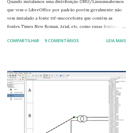
Quando instalamos uma distribuição GNU/Linuxmsabemos
que vem o LibreOffice por padrão porém geralmente não
vem instalado a fonte ttf-mscorefonts que contém as
fontes Times New Roman, Arial, etc, como essas fontes são
muito útil para os universitários, pelo mundo corporativo e
COMPARTILHAR
9 COMENTÁRIOS
LEIA MAIS
a Associação Brasileira de Normas Técnicas (ABNT), exige
que os trabalhos sejam entregues nas fontes Times New
Roman e Arial, por meio desta postagem espero pode
ajudar a todos com a instalação da fonte ttf-mscorefonts
que contém essas fontes. Ao instalar o GNU/Linux abra o
terminal e execute o comando: $ sudo apt-get install ttf-
mscorefonts-installer Leia os termos de uso e avance
clicando em “Ok” Agora aceite os termos de uso clicando
em “Sim” Pronto agora abra o LibreOffice e veja se as
fontes Times New Roman, Arial estão instaladas. Caso
ocorra algum erro ou precisa reinstalar, execute: $ sudo