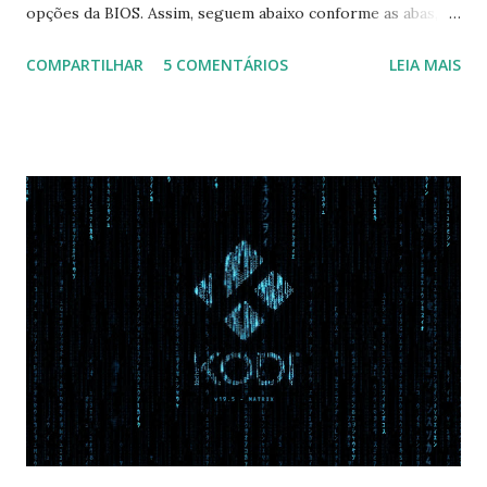
opções da BIOS. Assim, seguem abaixo conforme as abas, a
configuração da BIOS necessária para conseguir fazer boot.
COMPARTILHAR
5 COMENTÁRIOS
LEIA MAIS
Na inicialização aperte F2 para acessar a BIOS e então faça
as seguintes alterações: Advanced : Fast BIOS Mode ->
Disabled AHCI Mode Control -> Manual ( Atenção: Se você
não for usar exclusivamente Linux, mas sim fazer dual boot
com Win, deixe essa opção no Auto ) Set AHCI Mode ->
Disabled USB S3 Wake-up -> Enabled Boot: Secure Boot ->
Disabled OS Mode Selection -> UEFI and CSM OS (Essa
opção garante boot com Win e Linux) Boot > Boot Priority
Order USB HDD: SATA CD: SATA HDD: Essa ordem de boot
vai garantir que ele tente primeiro o boot pela USB, depois
pelo CD e por último no HD. Apenas as opções acima são
as necessá...