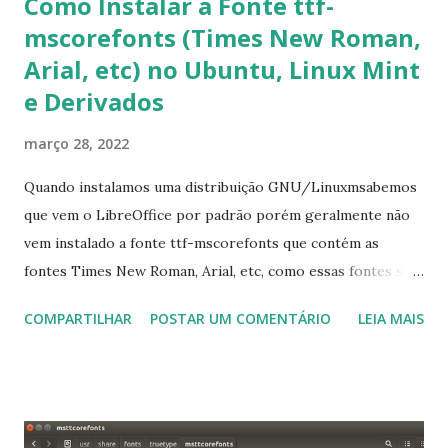
Como Instalar a Fonte ttf-
mscorefonts (Times New Roman,
Arial, etc) no Ubuntu, Linux Mint
e Derivados
março 28, 2022
Quando instalamos uma distribuição GNU/Linuxmsabemos
que vem o LibreOffice por padrão porém geralmente não
vem instalado a fonte ttf-mscorefonts que contém as
fontes Times New Roman, Arial, etc, como essas fontes são
muito útil para os universitários, pelo mundo corporativo e
COMPARTILHAR
POSTAR UM COMENTÁRIO
LEIA MAIS
a Associação Brasileira de Normas Técnicas (ABNT), exige
que os trabalhos sejam entregues nas fontes Times New
Roman e Arial, por meio desta postagem espero pode
ajudar a todos com a instalação da fonte ttf-mscorefonts
que contém essas fontes. Ao instalar o GNU/Linux abra o