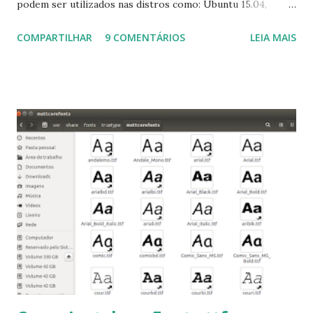
podem ser utilizados nas distros como: Ubuntu 15.04,
Ubuntu 14.10, Ubuntu 14.04 , Linux Mint 17.2, Linux Mint 17.1,
COMPARTILHAR
9 COMENTÁRIOS
LEIA MAIS
Linux Mint 17, Pinguy OS 14.04, Elementary OS 0.3, Deepin
2014, Peppermint Five, LXLE 14.04 and Linux Lite 2 2 ,
DuZeru, Kaiana e derivados . Segue alguns comandos
importantes para manutenção do sistema, principalmente
para usuários iniciantes... 1- Atualizar a lista de pacotes: $
sudo apt-get update 2- Atualizar toda a distro: $ sudo apt-
get -f dist-upgrade ou update-manager -d -c 3- Instalar
pacotes: $ sudo apt-get install [nome do pacote] 4-
Procurar arquivos corrompidos: $ sudo apt-get check 5-
Corrigir problemas de dependências, concluir instalação de
pacotes pendentes e outros erros: $ sudo apt-get -f install
6- Se o comando sudo apt-get -f install nã...