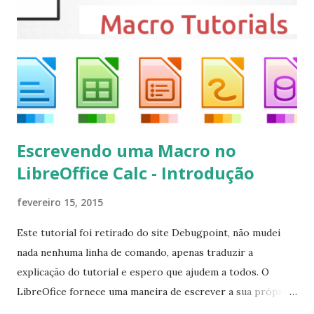
executando: $ sudo apt-get install --install-suggests
kodi Para remover, execute: $ sudo apt-get remove
kodi*
Escrevendo uma Macro no
LibreOffice Calc - Introdução
fevereiro 15, 2015
Este tutorial foi retirado do site Debugpoint, não mudei
nada nenhuma linha de comando, apenas traduzir a
explicação do tutorial e espero que ajudem a todos. O
LibreOfice fornece uma maneira de escrever a sua própria
macro para automatizar várias tarefas repetitivas em seu