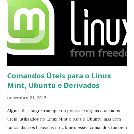
mesmo na versão para Linux, claro, sempre existem outras
opções e o Pidgin, que se mostra como opção.
Comandos Úteis para o Linux
Mint, Ubuntu e Derivados
novembro 21, 2015
Alguns dias sugeriram que eu postasse alguns comandos
uteis utilizados no Linux Mint e para o Ubuntu, mas com
tantas distros baseadas no Ubuntu esses comandos também