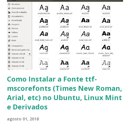
terminal e execute o comando: $ sudo apt-get install ttf-
mscorefonts-installer Leia os termos de uso e avance
clicando em “Ok” Agora aceite os termos de uso clicando
em “Sim” Pronto agora abra o LibreOffice e veja se as
fontes Times New Roman, Arial estão instaladas. Caso
ocorra algum erro ou precisa reinstalar, execute: $ sudo
apt-get install --reinstall ttf-mscorefonts-installer
Como Instalar a Fonte ttf-
mscorefonts (Times New Roman,
Arial, etc) no Ubuntu, Linux Mint
e Derivados
agosto 01, 2018