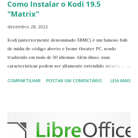
Como Instalar o Kodi 19.5
"Matrix"
dezembro 28, 2022
Kodi (anteriormente denominado XBMC) é um famoso hub
de mídia de código aberto e home theater PC, sendo
traduzido em mais de 30 idiomas. Além disso, suas
características podem ser altamente estendido através de
plugins de terceiros e extensões e tem suporte para PVR
COMPARTILHAR
POSTAR UM COMENTÁRIO
LEIA MAIS
(personal video recorder). A versão final do Kodi 19.5
“Matrix” foi lançado, chegando com alterações que podem
ser vistas clicando aqui . Para instalar no Ubuntu, Linux
Mint, Elementary OS e derivados, execute: $ sudo add-apt-
repository ppa:team-xbmc/ppa $ sudo apt-get update $
sudo apt-get install kodi Use o comando a seguir para
instalar codecs de áudio e outros complementos,