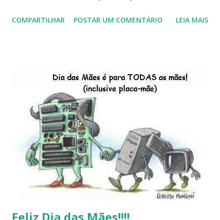
início de 2013, a criação da União Livre e o desenvolvimento
COMPARTILHAR
POSTAR UM COMENTÁRIO
LEIA MAIS
do Kaiana que será lançada em 2013, distro nacional , a
descontinução do BigLinux do DreanLinux entre outr as
distro, o lançamento do liv ro da S B P - Software Publico
Brasileiro, os dois anos do LibreOffice, o prime iro Hackday
do LibreOffice , o IX Latinoware, a Microsoft boicotando o
Linux (como sempre), o lançamento do Windows 8 e a sua
baixa taxa de adesão pelos usuários, entre out ros. Gostaria
de desejar a todos Boas Festas e que em 2013 possamos
estar juntos novamente. Feliz Natal!!!! F eli z 2013 a todos!!!
Feliz Dia das Mães!!!!