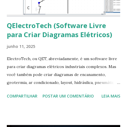
apt-get install --reinstall ttf-mscorefonts-installer
QElectroTech (Software Livre
para Criar Diagramas Elétricos)
junho 11, 2025
ElectroTech, ou QET, abreviadamente, é um software livre
para criar diagramas elétricos industriais complexos. Mas
você também pode criar diagramas de encanamento,
geotermia, ar condicionado, layout, hidráulica, pneumática,
domótica, PID, fotovoltaica, encanamento de piscinas, etc.!
COMPARTILHAR
POSTAR UM COMENTÁRIO
LEIA MAIS
Na última versão 0.100, a coleção contém mais de 8.000
símbolos... Mais informações clique aqui . Para baixar clique
no link: https://qelectrotech.org/download.php