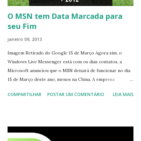
O MSN tem Data Marcada para
seu Fim
janeiro 09, 2013
Imagem Retirado do Google 15 de Março Agora sim, o
Windows Live Messenger está com os dias contatos, a
Microsoft anunciou que o MSN deixará de funcionar no dia
15 de Março deste ano, menos na China. A empresa
aconselha a todos os usuários a usarem o Skype que foi
COMPARTILHAR
POSTAR UM COMENTÁRIO
LEIA MAIS
integrado com o serviço do MSN, segundo a empresa, os
usuários estão sendo notificados por e-mail sobre como
proceder para fazer esta mudança de plataforma (eu não
recebi até agora tal notificação). Acho o Skype melhor que
o Windows Live (assim como muitos profissionais de TI) ,