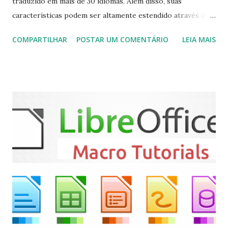
traduzido em mais de 30 idiomas. Além disso, suas
características podem ser altamente estendido através de
plugins de terceiros e extensões e tem suporte para PVR
COMPARTILHAR
POSTAR UM COMENTÁRIO
LEIA MAIS
(personal video recorder). A versão final do Kodi 19.5
“Matrix” foi lançado, chegando com alterações que podem
ser vistas clicando aqui . Para instalar no Ubuntu, Linux
Mint, Elementary OS e derivados, execute: $ sudo add-apt-
repository ppa:team-xbmc/ppa $ sudo apt-get update $
sudo apt-get install kodi Use o comando a seguir para
instalar codecs de áudio e outros complementos,
executando: $ sudo apt-get install --install-suggests
kodi Para remover, execute: $ sudo apt-get remove
kodi*