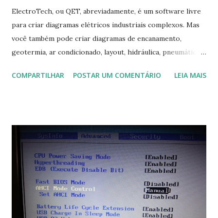
ElectroTech, ou QET, abreviadamente, é um software livre
para criar diagramas elétricos industriais complexos. Mas
você também pode criar diagramas de encanamento,
geotermia, ar condicionado, layout, hidráulica, pneumática,
domótica, PID, fotovoltaica, encanamento de piscinas, etc.!
COMPARTILHAR
POSTAR UM COMENTÁRIO
LEIA MAIS
Na última versão 0.100, a coleção contém mais de 8.000
símbolos... Mais informações clique aqui . Para baixar clique
no link: https://qelectrotech.org/download.php