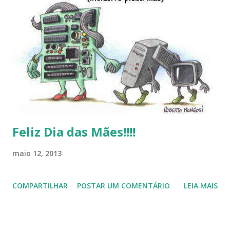
Linux (como sempre), o lançamento do Windows 8 e a sua
baixa taxa de adesão pelos usuários, entre out ros. Gostaria
de desejar a todos Boas Festas e que em 2013 possamos
estar juntos novamente. Feliz Natal!!!! F eli z 2013 a todos!!!
Feliz Dia das Mães!!!!
maio 12, 2013
COMPARTILHAR
POSTAR UM COMENTÁRIO
LEIA MAIS