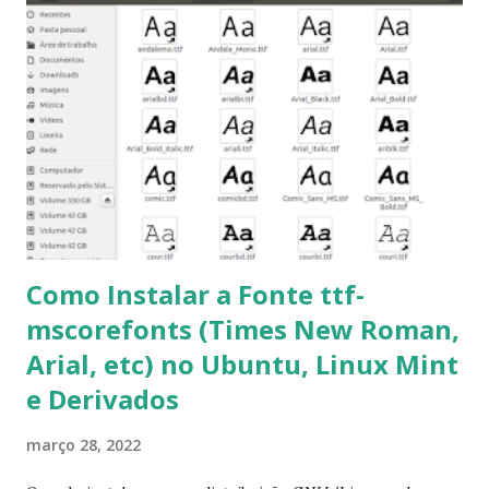
sudo apt-get update 2- Atualizar toda a distro: $ sudo apt-
get -f dist-upgrade ou update-manager -d -c 3- Instalar
pacotes: $ sudo apt-get install [nome do pacote] 4-
Procurar arquivos corrompidos: $ sudo apt-get check 5-
Corrigir problemas de dependências, concluir instalação de
pacotes pendentes e outros erros: $ sudo apt-get -f install
6- Se o comando sudo apt-get -f install nã...
Como Instalar a Fonte ttf-
mscorefonts (Times New Roman,
Arial, etc) no Ubuntu, Linux Mint
e Derivados
março 28, 2022