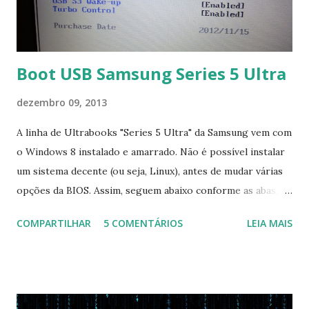
Boot USB Samsung Series 5 Ultra
dezembro 09, 2013
A linha de Ultrabooks "Series 5 Ultra" da Samsung vem com
o Windows 8 instalado e amarrado. Não é possível instalar
um sistema decente (ou seja, Linux), antes de mudar várias
opções da BIOS. Assim, seguem abaixo conforme as abas, a
configuração da BIOS necessária para conseguir fazer boot.
COMPARTILHAR
5 COMENTÁRIOS
LEIA MAIS
Na inicialização aperte F2 para acessar a BIOS e então faça
as seguintes alterações: Advanced : Fast BIOS Mode ->
Disabled AHCI Mode Control -> Manual ( Atenção: Se você
não for usar exclusivamente Linux, mas sim fazer dual boot
com Win, deixe essa opção no Auto ) Set AHCI Mode ->