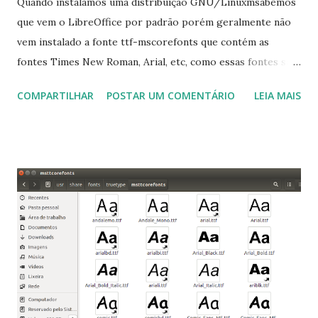
Quando instalamos uma distribuição GNU/Linuxmsabemos
que vem o LibreOffice por padrão porém geralmente não
vem instalado a fonte ttf-mscorefonts que contém as
fontes Times New Roman, Arial, etc, como essas fontes são
muito útil para os universitários, pelo mundo corporativo e
COMPARTILHAR
POSTAR UM COMENTÁRIO
LEIA MAIS
a Associação Brasileira de Normas Técnicas (ABNT), exige
que os trabalhos sejam entregues nas fontes Times New
Roman e Arial, por meio desta postagem espero pode
ajudar a todos com a instalação da fonte ttf-mscorefonts
que contém essas fontes. Ao instalar o GNU/Linux abra o
terminal e execute o comando: $ sudo apt-get install ttf-
mscorefonts-installer Leia os termos de uso e avance
clicando em “Ok” Agora aceite os termos de uso clicando
em “Sim” Pronto agora abra o LibreOffice e veja se as
fontes Times New Roman, Arial estão instaladas. Caso
ocorra algum erro ou precisa reinstalar, execute: $ sudo