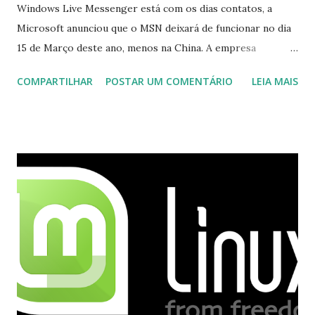
Windows Live Messenger está com os dias contatos, a
Microsoft anunciou que o MSN deixará de funcionar no dia
15 de Março deste ano, menos na China. A empresa
aconselha a todos os usuários a usarem o Skype que foi
COMPARTILHAR
POSTAR UM COMENTÁRIO
LEIA MAIS
integrado com o serviço do MSN, segundo a empresa, os
usuários estão sendo notificados por e-mail sobre como
proceder para fazer esta mudança de plataforma (eu não
recebi até agora tal notificação). Acho o Skype melhor que
o Windows Live (assim como muitos profissionais de TI) ,
mesmo na versão para Linux, claro, sempre existem outras
opções e o Pidgin, que se mostra como opção.