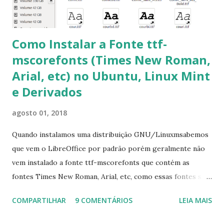
apt-get install --reinstall ttf-mscorefonts-installer
Como Instalar a Fonte ttf-
mscorefonts (Times New Roman,
Arial, etc) no Ubuntu, Linux Mint
e Derivados
agosto 01, 2018
Quando instalamos uma distribuição GNU/Linuxmsabemos
que vem o LibreOffice por padrão porém geralmente não
vem instalado a fonte ttf-mscorefonts que contém as
fontes Times New Roman, Arial, etc, como essas fontes são
muito útil para os universitários, pelo mundo corporativo e
COMPARTILHAR
9 COMENTÁRIOS
LEIA MAIS
a Associação Brasileira de Normas Técnicas (ABNT), exige
que os trabalhos sejam entregues nas fontes Times New