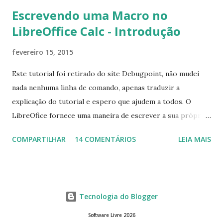
Escrevendo uma Macro no
LibreOffice Calc - Introdução
fevereiro 15, 2015
Este tutorial foi retirado do site Debugpoint, não mudei
nada nenhuma linha de comando, apenas traduzir a
explicação do tutorial e espero que ajudem a todos. O
LibreOfice fornece uma maneira de escrever a sua própria
macro para automatizar várias tarefas repetitivas em seu
COMPARTILHAR
14 COMENTÁRIOS
LEIA MAIS
aplicativo de escritório. Você pode usar Python ou Basic
para o desenvolvimento do macro. Este tutorial se
concentra em escrever um macro básico 'Olá Mundo'
usando básico do LibreOffice Calc . Macro Objetivo Nós
Tecnologia do Blogger
iremos criar uma macro que iria colocar a string ' Olá
Mundo' na primeira célula do LibreOffice Calc ou seja, a
Software Livre 2026