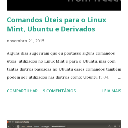
Comandos Úteis para o Linux
Mint, Ubuntu e Derivados
novembro 21, 2015
Alguns dias sugeriram que eu postasse alguns comandos
uteis utilizados no Linux Mint e para o Ubuntu, mas com
tantas distros baseadas no Ubuntu esses comandos também
podem ser utilizados nas distros como: Ubuntu 15.04,
Ubuntu 14.10, Ubuntu 14.04 , Linux Mint 17.2, Linux Mint 17.1,
COMPARTILHAR
9 COMENTÁRIOS
LEIA MAIS
Linux Mint 17, Pinguy OS 14.04, Elementary OS 0.3, Deepin
2014, Peppermint Five, LXLE 14.04 and Linux Lite 2 2 ,
DuZeru, Kaiana e derivados . Segue alguns comandos
importantes para manutenção do sistema, principalmente
para usuários iniciantes... 1- Atualizar a lista de pacotes: $