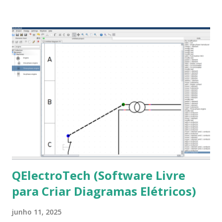
Roman e Arial, por meio desta postagem espero pode
ajudar a todos com a instalação da fonte ttf-mscorefonts
que contém essas fontes. Ao instalar o GNU/Linux abra o
terminal e execute o comando: $ sudo apt-get install ttf-
mscorefonts-installer Leia os termos de uso e avance
clicando em “Ok” Agora aceite os termos de uso clicando
em “Sim” Pronto agora abra o LibreOffice e veja se as
fontes Times New Roman, Arial estão instaladas. Caso
ocorra algum erro ou precisa reinstalar, execute: $ sudo
apt-get install --reinstall ttf-mscorefonts-installer
QElectroTech (Software Livre
para Criar Diagramas Elétricos)
junho 11, 2025