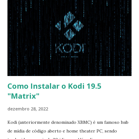
Disabled USB S3 Wake-up -> Enabled Boot: Secure Boot ->
Disabled OS Mode Selection -> UEFI and CSM OS (Essa
opção garante boot com Win e Linux) Boot > Boot Priority
Order USB HDD: SATA CD: SATA HDD: Essa ordem de boot
vai garantir que ele tente primeiro o boot pela USB, depois
pelo CD e por último no HD. Apenas as opções acima são
as necessá...
Como Instalar o Kodi 19.5
"Matrix"
dezembro 28, 2022
Kodi (anteriormente denominado XBMC) é um famoso hub
de mídia de código aberto e home theater PC, sendo