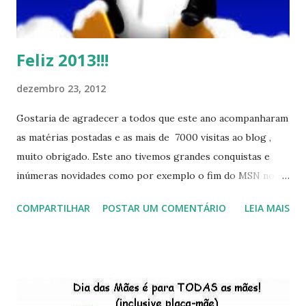
Feliz 2013!!!
dezembro 23, 2012
Gostaria de agradecer a todos que este ano acompanharam
as matérias postadas e as mais de 7000 visitas ao blog ,
muito obrigado. Este ano tivemos grandes conquistas e
inúmeras novidades como por exemplo o fim do MSN no
início de 2013, a criação da União Livre e o desenvolvimento
COMPARTILHAR
POSTAR UM COMENTÁRIO
LEIA MAIS
do Kaiana que será lançada em 2013, distro nacional , a
descontinução do BigLinux do DreanLinux entre outr as
distro, o lançamento do liv ro da S B P - Software Publico
Brasileiro, os dois anos do LibreOffice, o prime iro Hackday
do LibreOffice , o IX Latinoware, a Microsoft boicotando o