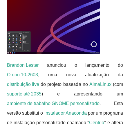
Brandon Lester
anunciou o lançamento do
Oreon 10-2603
, uma nova atualização da
distribuição live
do projeto baseada no
AlmaLinux
(com
suporte até 2035
) e apresentando um
ambiente de trabalho GNOME personalizado
.
Esta
versão substitui o
instalador Anaconda
por um programa
de instalação personalizado chamado "
Centrio
" e altera