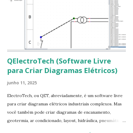
clicando em “Ok” Agora aceite os termos de uso clicando
em “Sim” Pronto agora abra o LibreOffice e veja se as
fontes Times New Roman, Arial estão instaladas. Caso
ocorra algum erro ou precisa reinstalar, execute: $ sudo
apt-get install --reinstall ttf-mscorefonts-installer
QElectroTech (Software Livre
para Criar Diagramas Elétricos)
junho 11, 2025
ElectroTech, ou QET, abreviadamente, é um software livre
para criar diagramas elétricos industriais complexos. Mas
você também pode criar diagramas de encanamento,
geotermia, ar condicionado, layout, hidráulica, pneumática,
domótica, PID, fotovoltaica, encanamento de piscinas, etc.!