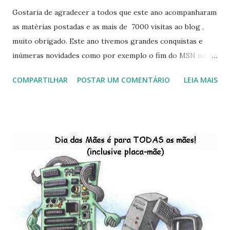
Gostaria de agradecer a todos que este ano acompanharam
as matérias postadas e as mais de 7000 visitas ao blog ,
muito obrigado. Este ano tivemos grandes conquistas e
inúmeras novidades como por exemplo o fim do MSN no
início de 2013, a criação da União Livre e o desenvolvimento
COMPARTILHAR
POSTAR UM COMENTÁRIO
LEIA MAIS
do Kaiana que será lançada em 2013, distro nacional , a
descontinução do BigLinux do DreanLinux entre outr as
distro, o lançamento do liv ro da S B P - Software Publico
Brasileiro, os dois anos do LibreOffice, o prime iro Hackday
do LibreOffice , o IX Latinoware, a Microsoft boicotando o
Linux (como sempre), o lançamento do Windows 8 e a sua
baixa taxa de adesão pelos usuários, entre out ros. Gostaria
de desejar a todos Boas Festas e que em 2013 possamos
estar juntos novamente. Feliz Natal!!!! F eli z 2013 a todos!!!