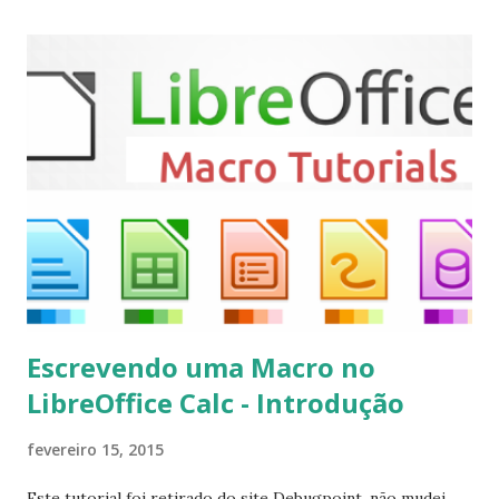
Mint, Elementary OS e derivados, execute: $ sudo add-apt-
repository ppa:team-xbmc/ppa $ sudo apt-get update $
sudo apt-get install kodi Use o comando a seguir para
instalar codecs de áudio e outros complementos,
executando: $ sudo apt-get install --install-suggests
kodi Para remover, execute: $ sudo apt-get remove
kodi*
Escrevendo uma Macro no
LibreOffice Calc - Introdução
fevereiro 15, 2015
Este tutorial foi retirado do site Debugpoint, não mudei