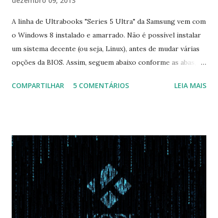
dezembro 09, 2013
A linha de Ultrabooks "Series 5 Ultra" da Samsung vem com
o Windows 8 instalado e amarrado. Não é possível instalar
um sistema decente (ou seja, Linux), antes de mudar várias
opções da BIOS. Assim, seguem abaixo conforme as abas, a
configuração da BIOS necessária para conseguir fazer boot.
COMPARTILHAR
5 COMENTÁRIOS
LEIA MAIS
Na inicialização aperte F2 para acessar a BIOS e então faça
as seguintes alterações: Advanced : Fast BIOS Mode ->
Disabled AHCI Mode Control -> Manual ( Atenção: Se você
não for usar exclusivamente Linux, mas sim fazer dual boot
com Win, deixe essa opção no Auto ) Set AHCI Mode ->
Disabled USB S3 Wake-up -> Enabled Boot: Secure Boot ->
Disabled OS Mode Selection -> UEFI and CSM OS (Essa
opção garante boot com Win e Linux) Boot > Boot Priority
Order USB HDD: SATA CD: SATA HDD: Essa ordem de boot
vai garantir que ele tente primeiro o boot pela USB, depois