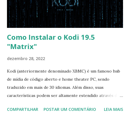
pelo CD e por último no HD. Apenas as opções acima são
as necessá...
Como Instalar o Kodi 19.5
"Matrix"
dezembro 28, 2022
Kodi (anteriormente denominado XBMC) é um famoso hub
de mídia de código aberto e home theater PC, sendo
traduzido em mais de 30 idiomas. Além disso, suas
características podem ser altamente estendido através de
plugins de terceiros e extensões e tem suporte para PVR
COMPARTILHAR
POSTAR UM COMENTÁRIO
LEIA MAIS
(personal video recorder). A versão final do Kodi 19.5
“Matrix” foi lançado, chegando com alterações que podem
ser vistas clicando aqui . Para instalar no Ubuntu, Linux