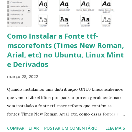
pacotes pendentes e outros erros: $ sudo apt-get -f install
6- Se o comando sudo apt-get -f install nã...
Como Instalar a Fonte ttf-
mscorefonts (Times New Roman,
Arial, etc) no Ubuntu, Linux Mint
e Derivados
março 28, 2022
Quando instalamos uma distribuição GNU/Linuxmsabemos
que vem o LibreOffice por padrão porém geralmente não
vem instalado a fonte ttf-mscorefonts que contém as
fontes Times New Roman, Arial, etc, como essas fontes são
muito útil para os universitários, pelo mundo corporativo e
COMPARTILHAR
POSTAR UM COMENTÁRIO
LEIA MAIS
a Associação Brasileira de Normas Técnicas (ABNT), exige