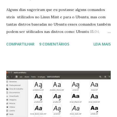
Alguns dias sugeriram que eu postasse alguns comandos
uteis utilizados no Linux Mint e para o Ubuntu, mas com
tantas distros baseadas no Ubuntu esses comandos também
podem ser utilizados nas distros como: Ubuntu 15.04,
Ubuntu 14.10, Ubuntu 14.04 , Linux Mint 17.2, Linux Mint 17.1,
COMPARTILHAR
9 COMENTÁRIOS
LEIA MAIS
Linux Mint 17, Pinguy OS 14.04, Elementary OS 0.3, Deepin
2014, Peppermint Five, LXLE 14.04 and Linux Lite 2 2 ,
DuZeru, Kaiana e derivados . Segue alguns comandos
importantes para manutenção do sistema, principalmente
para usuários iniciantes... 1- Atualizar a lista de pacotes: $
sudo apt-get update 2- Atualizar toda a distro: $ sudo apt-
get -f dist-upgrade ou update-manager -d -c 3- Instalar
pacotes: $ sudo apt-get install [nome do pacote] 4-
Procurar arquivos corrompidos: $ sudo apt-get check 5-
Corrigir problemas de dependências, concluir instalação de