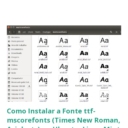
que os trabalhos sejam entregues nas fontes Times New
Roman e Arial, por meio desta postagem espero pode
ajudar a todos com a instalação da fonte ttf-mscorefonts
que contém essas fontes. Ao instalar o GNU/Linux abra o
terminal e execute o comando: $ sudo apt-get install ttf-
mscorefonts-installer Leia os termos de uso e avance
clicando em “Ok” Agora aceite os termos de uso clicando
em “Sim” Pronto agora abra o LibreOffice e veja se as
fontes Times New Roman, Arial estão instaladas. Caso
ocorra algum erro ou precisa reinstalar, execute: $ sudo
apt-get install --reinstall ttf-mscorefonts-installer
Como Instalar a Fonte ttf-
mscorefonts (Times New Roman,