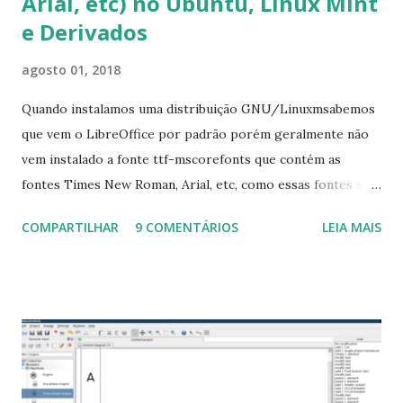
Arial, etc) no Ubuntu, Linux Mint
e Derivados
agosto 01, 2018
Quando instalamos uma distribuição GNU/Linuxmsabemos
que vem o LibreOffice por padrão porém geralmente não
vem instalado a fonte ttf-mscorefonts que contém as
fontes Times New Roman, Arial, etc, como essas fontes são
muito útil para os universitários, pelo mundo corporativo e
COMPARTILHAR
9 COMENTÁRIOS
LEIA MAIS
a Associação Brasileira de Normas Técnicas (ABNT), exige
que os trabalhos sejam entregues nas fontes Times New
Roman e Arial, por meio desta postagem espero pode
ajudar a todos com a instalação da fonte ttf-mscorefonts
que contém essas fontes. Ao instalar o GNU/Linux abra o
terminal e execute o comando: $ sudo apt-get install ttf-
mscorefonts-installer Leia os termos de uso e avance