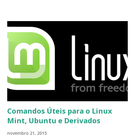
usuários estão sendo notificados por e-mail sobre como
proceder para fazer esta mudança de plataforma (eu não
recebi até agora tal notificação). Acho o Skype melhor que
o Windows Live (assim como muitos profissionais de TI) ,
mesmo na versão para Linux, claro, sempre existem outras
opções e o Pidgin, que se mostra como opção.
Comandos Úteis para o Linux
Mint, Ubuntu e Derivados
novembro 21, 2015