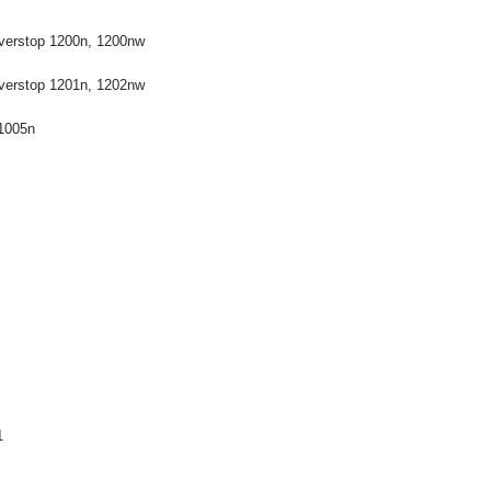
everstop 1200n, 1200nw
everstop 1201n, 1202nw
 1005n
1