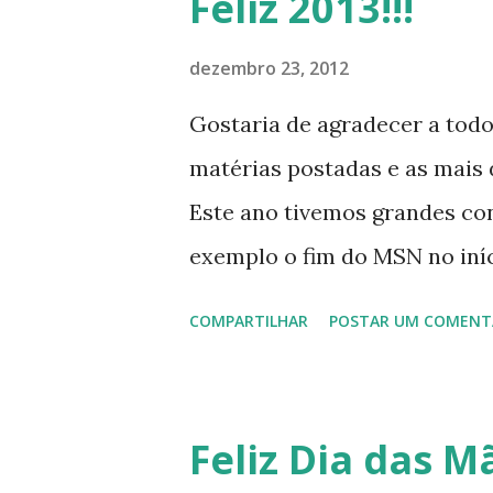
Feliz 2013!!!
dezembro 23, 2012
Gostaria de agradecer a tod
matérias postadas e as mais d
Este ano tivemos grandes co
exemplo o fim do MSN no iníci
desenvolvimento do Kaiana qu
COMPARTILHAR
POSTAR UM COMENT
, a descontinução do BigLinux
lançamento do liv ro da S B P
anos do LibreOffice, o prime 
Feliz Dia das Mã
Latinoware, a Microsoft boic