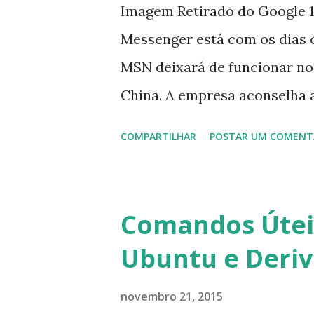
Imagem Retirado do Google 1
Messenger está com os dias 
MSN deixará de funcionar no
China. A empresa aconselha 
que foi integrado com o serv
COMPARTILHAR
POSTAR UM COMENT
usuários estão sendo notifi
para fazer esta mudança de p
notificação). Acho o Skype 
Comandos Úteis
muitos profissionais de TI) ,
Ubuntu e Deri
sempre existem outras opçõe
novembro 21, 2015