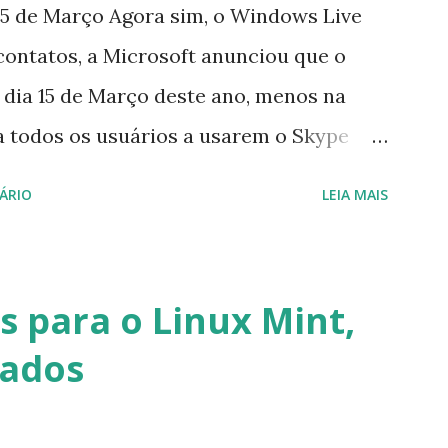
5 de Março Agora sim, o Windows Live
contatos, a Microsoft anunciou que o
 dia 15 de Março deste ano, menos na
a todos os usuários a usarem o Skype
iço do MSN, segundo a empresa, os
ÁRIO
LEIA MAIS
cados por e-mail sobre como proceder
lataforma (eu não recebi até agora tal
melhor que o Windows Live (assim como
 para o Linux Mint,
 mesmo na versão para Linux, claro,
vados
s e o Pidgin, que se mostra como opção.