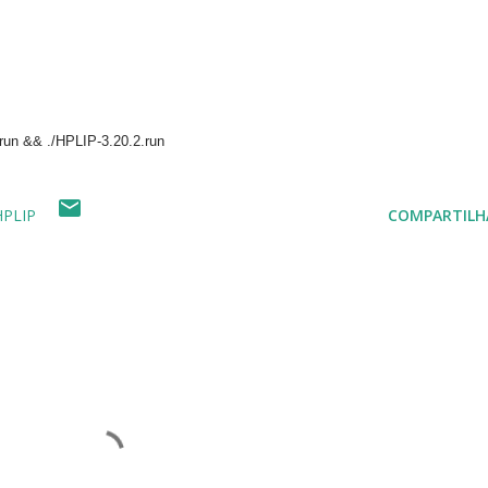
run && ./HPLIP-3.20.2.run
HPLIP
COMPARTILH