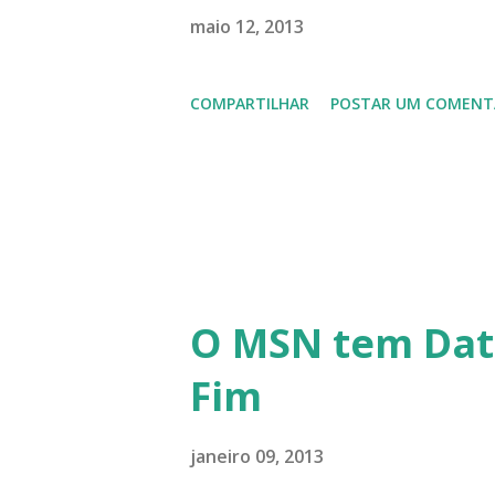
lançamento do Windows 8 e a
maio 12, 2013
usuários, entre out ros. Gost
COMPARTILHAR
POSTAR UM COMENT
em 2013 possamos estar juntos
todos!!!
O MSN tem Dat
Fim
janeiro 09, 2013