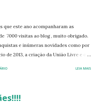
os que este ano acompanharam as
e 7000 visitas ao blog , muito obrigado.
nquistas e inúmeras novidades como por
o de 2013, a criação da União Livre e o
e será lançada em 2013, distro nacional
ÁRIO
LEIA MAIS
 do DreanLinux entre outr as distro, o
 - Software Publico Brasileiro, os dois
iro Hackday do LibreOffice , o IX
es!!!!
otando o Linux (como sempre), o