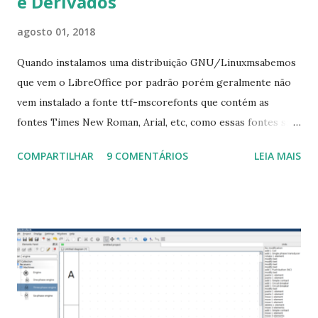
e Derivados
agosto 01, 2018
Quando instalamos uma distribuição GNU/Linuxmsabemos
que vem o LibreOffice por padrão porém geralmente não
vem instalado a fonte ttf-mscorefonts que contém as
fontes Times New Roman, Arial, etc, como essas fontes são
muito útil para os universitários, pelo mundo corporativo e
COMPARTILHAR
9 COMENTÁRIOS
LEIA MAIS
a Associação Brasileira de Normas Técnicas (ABNT), exige
que os trabalhos sejam entregues nas fontes Times New
Roman e Arial, por meio desta postagem espero pode
ajudar a todos com a instalação da fonte ttf-mscorefonts
que contém essas fontes. Ao instalar o GNU/Linux abra o
terminal e execute o comando: $ sudo apt-get install ttf-
mscorefonts-installer Leia os termos de uso e avance
clicando em “Ok” Agora aceite os termos de uso clicando