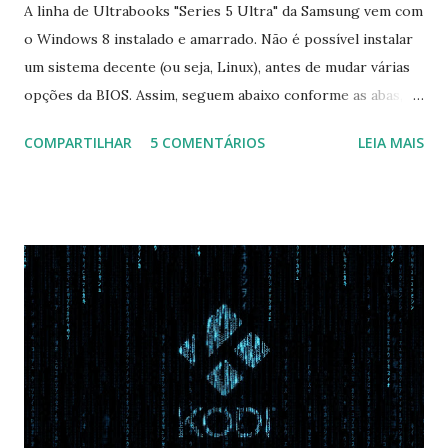
A linha de Ultrabooks "Series 5 Ultra" da Samsung vem com
o Windows 8 instalado e amarrado. Não é possível instalar
um sistema decente (ou seja, Linux), antes de mudar várias
opções da BIOS. Assim, seguem abaixo conforme as abas, a
configuração da BIOS necessária para conseguir fazer boot.
COMPARTILHAR
5 COMENTÁRIOS
LEIA MAIS
Na inicialização aperte F2 para acessar a BIOS e então faça
as seguintes alterações: Advanced : Fast BIOS Mode ->
Disabled AHCI Mode Control -> Manual ( Atenção: Se você
não for usar exclusivamente Linux, mas sim fazer dual boot
com Win, deixe essa opção no Auto ) Set AHCI Mode ->
Disabled USB S3 Wake-up -> Enabled Boot: Secure Boot ->
Disabled OS Mode Selection -> UEFI and CSM OS (Essa
opção garante boot com Win e Linux) Boot > Boot Priority
Order USB HDD: SATA CD: SATA HDD: Essa ordem de boot
vai garantir que ele tente primeiro o boot pela USB, depois
pelo CD e por último no HD. Apenas as opções acima são