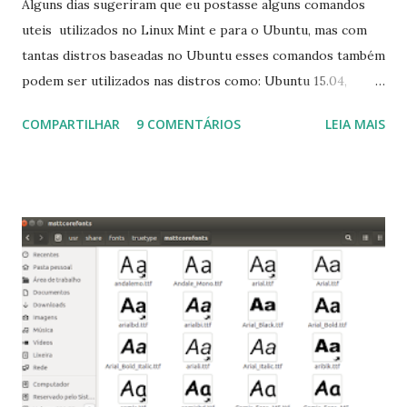
Alguns dias sugeriram que eu postasse alguns comandos
uteis utilizados no Linux Mint e para o Ubuntu, mas com
tantas distros baseadas no Ubuntu esses comandos também
podem ser utilizados nas distros como: Ubuntu 15.04,
Ubuntu 14.10, Ubuntu 14.04 , Linux Mint 17.2, Linux Mint 17.1,
COMPARTILHAR
9 COMENTÁRIOS
LEIA MAIS
Linux Mint 17, Pinguy OS 14.04, Elementary OS 0.3, Deepin
2014, Peppermint Five, LXLE 14.04 and Linux Lite 2 2 ,
DuZeru, Kaiana e derivados . Segue alguns comandos
importantes para manutenção do sistema, principalmente
para usuários iniciantes... 1- Atualizar a lista de pacotes: $
sudo apt-get update 2- Atualizar toda a distro: $ sudo apt-
get -f dist-upgrade ou update-manager -d -c 3- Instalar
pacotes: $ sudo apt-get install [nome do pacote] 4-
Procurar arquivos corrompidos: $ sudo apt-get check 5-
Corrigir problemas de dependências, concluir instalação de
pacotes pendentes e outros erros: $ sudo apt-get -f install