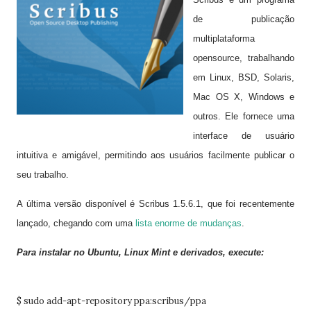
de publicação
multi
plataforma
opensource,
trabalhando
em
Linux
, BSD,
Solaris
,
Mac
OS
X, Windows
e
outros.
Ele fornece
uma
interface de usuário
intuitiva e amigável
, permitindo aos usuários
facilmente publicar
o
seu trabalho.
A última versão
disponível é
Scribus
1.5.6.1
,
que foi recentemente
lançado,
chegando
com
uma
lista enorme de
mudanças
.
Para instalar no Ubuntu, Linux Mint e derivados, execute:
$ sudo add-apt-repository ppa:scribus/ppa