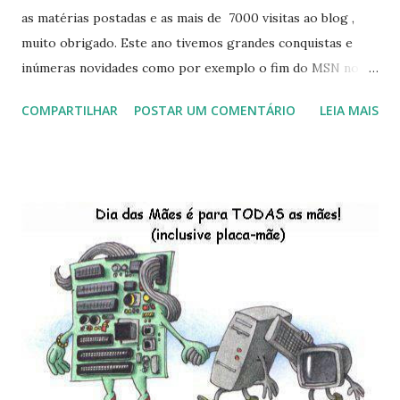
as matérias postadas e as mais de 7000 visitas ao blog ,
muito obrigado. Este ano tivemos grandes conquistas e
inúmeras novidades como por exemplo o fim do MSN no
início de 2013, a criação da União Livre e o desenvolvimento
COMPARTILHAR
POSTAR UM COMENTÁRIO
LEIA MAIS
do Kaiana que será lançada em 2013, distro nacional , a
descontinução do BigLinux do DreanLinux entre outr as
distro, o lançamento do liv ro da S B P - Software Publico
Brasileiro, os dois anos do LibreOffice, o prime iro Hackday
do LibreOffice , o IX Latinoware, a Microsoft boicotando o
Linux (como sempre), o lançamento do Windows 8 e a sua
baixa taxa de adesão pelos usuários, entre out ros. Gostaria
de desejar a todos Boas Festas e que em 2013 possamos
estar juntos novamente. Feliz Natal!!!! F eli z 2013 a todos!!!