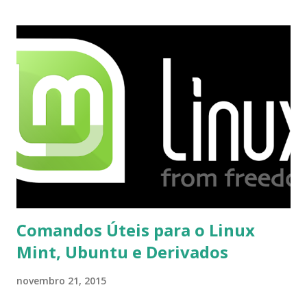
recebi até agora tal notificação). Acho o Skype melhor que
o Windows Live (assim como muitos profissionais de TI) ,
mesmo na versão para Linux, claro, sempre existem outras
opções e o Pidgin, que se mostra como opção.
Comandos Úteis para o Linux
Mint, Ubuntu e Derivados
novembro 21, 2015