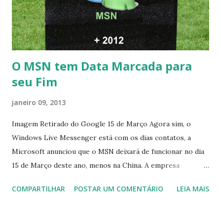
O MSN tem Data Marcada para
seu Fim
janeiro 09, 2013
Imagem Retirado do Google 15 de Março Agora sim, o
Windows Live Messenger está com os dias contatos, a
Microsoft anunciou que o MSN deixará de funcionar no dia
15 de Março deste ano, menos na China. A empresa
aconselha a todos os usuários a usarem o Skype que foi
COMPARTILHAR
POSTAR UM COMENTÁRIO
LEIA MAIS
integrado com o serviço do MSN, segundo a empresa, os
usuários estão sendo notificados por e-mail sobre como
proceder para fazer esta mudança de plataforma (eu não