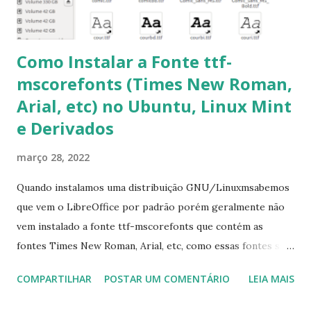
6- Se o comando sudo apt-get -f install nã...
Como Instalar a Fonte ttf-
mscorefonts (Times New Roman,
Arial, etc) no Ubuntu, Linux Mint
e Derivados
março 28, 2022
Quando instalamos uma distribuição GNU/Linuxmsabemos
que vem o LibreOffice por padrão porém geralmente não
vem instalado a fonte ttf-mscorefonts que contém as
fontes Times New Roman, Arial, etc, como essas fontes são
muito útil para os universitários, pelo mundo corporativo e
COMPARTILHAR
POSTAR UM COMENTÁRIO
LEIA MAIS
a Associação Brasileira de Normas Técnicas (ABNT), exige
que os trabalhos sejam entregues nas fontes Times New