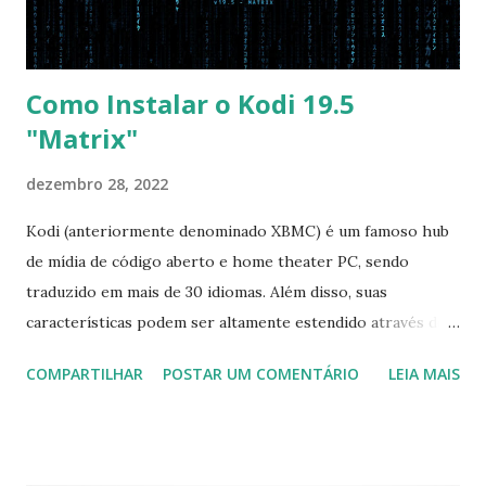
as necessá...
Como Instalar o Kodi 19.5
"Matrix"
dezembro 28, 2022
Kodi (anteriormente denominado XBMC) é um famoso hub
de mídia de código aberto e home theater PC, sendo
traduzido em mais de 30 idiomas. Além disso, suas
características podem ser altamente estendido através de
plugins de terceiros e extensões e tem suporte para PVR
COMPARTILHAR
POSTAR UM COMENTÁRIO
LEIA MAIS
(personal video recorder). A versão final do Kodi 19.5
“Matrix” foi lançado, chegando com alterações que podem
ser vistas clicando aqui . Para instalar no Ubuntu, Linux
Mint, Elementary OS e derivados, execute: $ sudo add-apt-