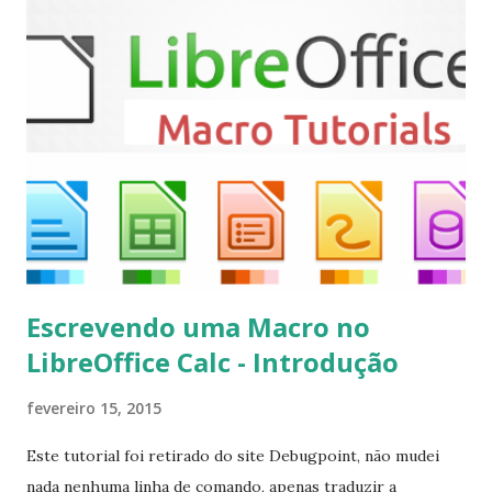
repository ppa:team-xbmc/ppa $ sudo apt-get update $
sudo apt-get install kodi Use o comando a seguir para
instalar codecs de áudio e outros complementos,
executando: $ sudo apt-get install --install-suggests
kodi Para remover, execute: $ sudo apt-get remove
kodi*
Escrevendo uma Macro no
LibreOffice Calc - Introdução
fevereiro 15, 2015
Este tutorial foi retirado do site Debugpoint, não mudei
nada nenhuma linha de comando, apenas traduzir a