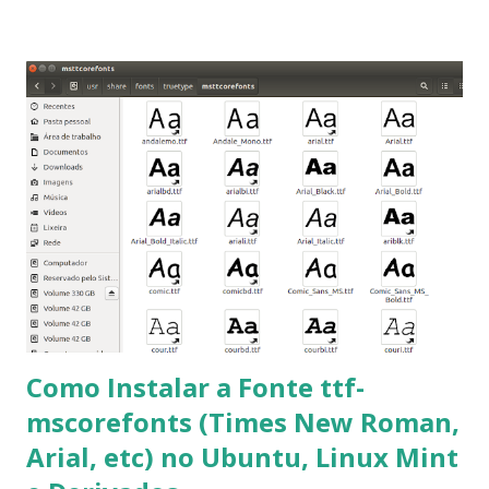
Roman e Arial, por meio desta postagem espero pode
ajudar a todos com a instalação da fonte ttf-mscorefonts
que contém essas fontes. Ao instalar o GNU/Linux abra o
terminal e execute o comando: $ sudo apt-get install ttf-
mscorefonts-installer Leia os termos de uso e avance
clicando em “Ok” Agora aceite os termos de uso clicando
em “Sim” Pronto agora abra o LibreOffice e veja se as
fontes Times New Roman, Arial estão instaladas. Caso
ocorra algum erro ou precisa reinstalar, execute: $ sudo
apt-get install --reinstall ttf-mscorefonts-installer
Como Instalar a Fonte ttf-
mscorefonts (Times New Roman,
Arial, etc) no Ubuntu, Linux Mint