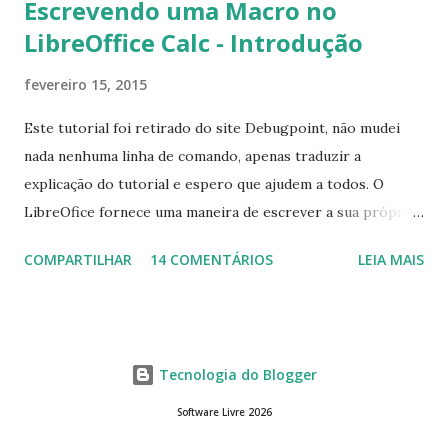
Escrevendo uma Macro no
LibreOffice Calc - Introdução
fevereiro 15, 2015
Este tutorial foi retirado do site Debugpoint, não mudei
nada nenhuma linha de comando, apenas traduzir a
explicação do tutorial e espero que ajudem a todos. O
LibreOfice fornece uma maneira de escrever a sua própria
macro para automatizar várias tarefas repetitivas em seu
COMPARTILHAR
14 COMENTÁRIOS
LEIA MAIS
aplicativo de escritório. Você pode usar Python ou Basic
para o desenvolvimento do macro. Este tutorial se
concentra em escrever um macro básico 'Olá Mundo'
usando básico do LibreOffice Calc . Macro Objetivo Nós
Tecnologia do Blogger
iremos criar uma macro que iria colocar a string ' Olá
Mundo' na primeira célula do LibreOffice Calc ou seja, a
Software Livre 2026
célula da linha 1 e col A. Criando o Macro Abr a o