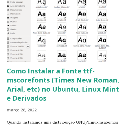
get -f dist-upgrade ou update-manager -d -c 3- Instalar
pacotes: $ sudo apt-get install [nome do pacote] 4-
Procurar arquivos corrompidos: $ sudo apt-get check 5-
Corrigir problemas de dependências, concluir instalação de
pacotes pendentes e outros erros: $ sudo apt-get -f install
6- Se o comando sudo apt-get -f install nã...
Como Instalar a Fonte ttf-
mscorefonts (Times New Roman,
Arial, etc) no Ubuntu, Linux Mint
e Derivados
março 28, 2022
Quando instalamos uma distribuição GNU/Linuxmsabemos