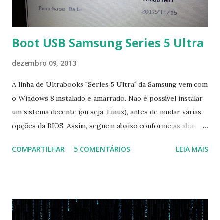
Boot USB Samsung Series 5 Ultra
dezembro 09, 2013
A linha de Ultrabooks "Series 5 Ultra" da Samsung vem com
o Windows 8 instalado e amarrado. Não é possível instalar
um sistema decente (ou seja, Linux), antes de mudar várias
opções da BIOS. Assim, seguem abaixo conforme as abas, a
configuração da BIOS necessária para conseguir fazer boot.
COMPARTILHAR
5 COMENTÁRIOS
LEIA MAIS
Na inicialização aperte F2 para acessar a BIOS e então faça
as seguintes alterações: Advanced : Fast BIOS Mode ->
Disabled AHCI Mode Control -> Manual ( Atenção: Se você
não for usar exclusivamente Linux, mas sim fazer dual boot
com Win, deixe essa opção no Auto ) Set AHCI Mode ->