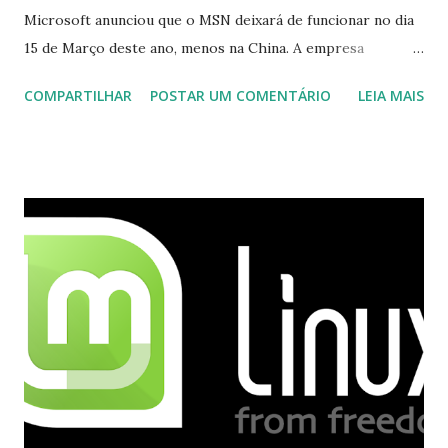
Microsoft anunciou que o MSN deixará de funcionar no dia
15 de Março deste ano, menos na China. A empresa
aconselha a todos os usuários a usarem o Skype que foi
COMPARTILHAR
POSTAR UM COMENTÁRIO
LEIA MAIS
integrado com o serviço do MSN, segundo a empresa, os
usuários estão sendo notificados por e-mail sobre como
proceder para fazer esta mudança de plataforma (eu não
recebi até agora tal notificação). Acho o Skype melhor que
o Windows Live (assim como muitos profissionais de TI) ,
mesmo na versão para Linux, claro, sempre existem outras
opções e o Pidgin, que se mostra como opção.