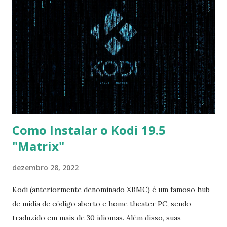
Disabled USB S3 Wake-up -> Enabled Boot: Secure Boot ->
Disabled OS Mode Selection -> UEFI and CSM OS (Essa
opção garante boot com Win e Linux) Boot > Boot Priority
Order USB HDD: SATA CD: SATA HDD: Essa ordem de boot
vai garantir que ele tente primeiro o boot pela USB, depois
pelo CD e por último no HD. Apenas as opções acima são
as necessá...
Como Instalar o Kodi 19.5
"Matrix"
dezembro 28, 2022
Kodi (anteriormente denominado XBMC) é um famoso hub
de mídia de código aberto e home theater PC, sendo
traduzido em mais de 30 idiomas. Além disso, suas