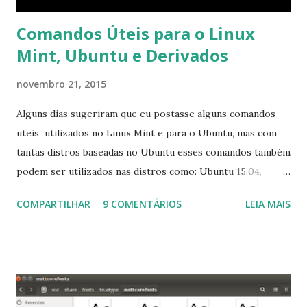
Comandos Úteis para o Linux
Mint, Ubuntu e Derivados
novembro 21, 2015
Alguns dias sugeriram que eu postasse alguns comandos
uteis utilizados no Linux Mint e para o Ubuntu, mas com
tantas distros baseadas no Ubuntu esses comandos também
podem ser utilizados nas distros como: Ubuntu 15.04,
Ubuntu 14.10, Ubuntu 14.04 , Linux Mint 17.2, Linux Mint 17.1,
COMPARTILHAR
9 COMENTÁRIOS
LEIA MAIS
Linux Mint 17, Pinguy OS 14.04, Elementary OS 0.3, Deepin
2014, Peppermint Five, LXLE 14.04 and Linux Lite 2 2 ,
DuZeru, Kaiana e derivados . Segue alguns comandos
importantes para manutenção do sistema, principalmente
para usuários iniciantes... 1- Atualizar a lista de pacotes: $
sudo apt-get update 2- Atualizar toda a distro: $ sudo apt-