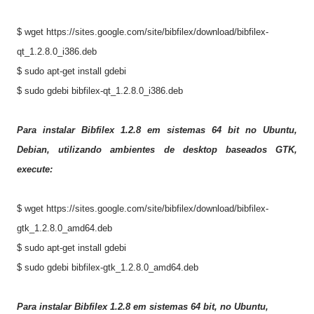
$ wget https://sites.google.com/site/bibfilex/download/bibfilex-
qt_1.2.8.0_i386.deb
$ sudo apt-get install gdebi
$ sudo gdebi bibfilex-qt_1.2.8.0_i386.deb
Para instalar
Bibfilex
1.2.8
em
sistemas
64 bit
no
Ubuntu,
Debian
,
utilizando
ambientes de desktop
baseados
GTK
,
execute:
$ wget https://sites.google.com/site/bibfilex/download/bibfilex-
gtk_1.2.8.0_amd64.deb
$ sudo apt-get install gdebi
$ sudo gdebi bibfilex-gtk_1.2.8.0_amd64.deb
Para instalar
Bibfilex
1.2.8
e
m
sistemas
64 bit
,
no
Ubuntu,