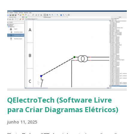
ajudar a todos com a instalação da fonte ttf-mscorefonts
que contém essas fontes. Ao instalar o GNU/Linux abra o
terminal e execute o comando: $ sudo apt-get install ttf-
mscorefonts-installer Leia os termos de uso e avance
clicando em “Ok” Agora aceite os termos de uso clicando
em “Sim” Pronto agora abra o LibreOffice e veja se as
fontes Times New Roman, Arial estão instaladas. Caso
ocorra algum erro ou precisa reinstalar, execute: $ sudo
apt-get install --reinstall ttf-mscorefonts-installer
QElectroTech (Software Livre
para Criar Diagramas Elétricos)
junho 11, 2025