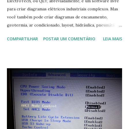
ElectroTech, ou QET, abreviadamente, é um software livre
para criar diagramas elétricos industriais complexos. Mas
você também pode criar diagramas de encanamento,
geotermia, ar condicionado, layout, hidráulica, pneumática,
domótica, PID, fotovoltaica, encanamento de piscinas, etc.!
COMPARTILHAR
POSTAR UM COMENTÁRIO
LEIA MAIS
Na última versão 0.100, a coleção contém mais de 8.000
símbolos... Mais informações clique aqui . Para baixar clique
no link: https://qelectrotech.org/download.php