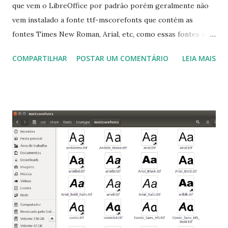
que vem o LibreOffice por padrão porém geralmente não
vem instalado a fonte ttf-mscorefonts que contém as
fontes Times New Roman, Arial, etc, como essas fontes são
muito útil para os universitários, pelo mundo corporativo e
COMPARTILHAR
POSTAR UM COMENTÁRIO
LEIA MAIS
a Associação Brasileira de Normas Técnicas (ABNT), exige
que os trabalhos sejam entregues nas fontes Times New
Roman e Arial, por meio desta postagem espero pode
ajudar a todos com a instalação da fonte ttf-mscorefonts
que contém essas fontes. Ao instalar o GNU/Linux abra o
terminal e execute o comando: $ sudo apt-get install ttf-
mscorefonts-installer Leia os termos de uso e avance
clicando em “Ok” Agora aceite os termos de uso clicando
em “Sim” Pronto agora abra o LibreOffice e veja se as
fontes Times New Roman, Arial estão instaladas. Caso
ocorra algum erro ou precisa reinstalar, execute: $ sudo
apt-get install --reinstall ttf-mscorefonts-installer