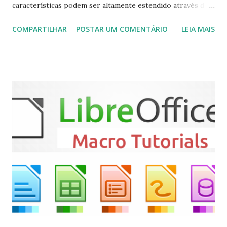
características podem ser altamente estendido através de
plugins de terceiros e extensões e tem suporte para PVR
COMPARTILHAR
POSTAR UM COMENTÁRIO
LEIA MAIS
(personal video recorder). A versão final do Kodi 19.5
“Matrix” foi lançado, chegando com alterações que podem
ser vistas clicando aqui . Para instalar no Ubuntu, Linux
Mint, Elementary OS e derivados, execute: $ sudo add-apt-
repository ppa:team-xbmc/ppa $ sudo apt-get update $
sudo apt-get install kodi Use o comando a seguir para
instalar codecs de áudio e outros complementos,
executando: $ sudo apt-get install --install-suggests
kodi Para remover, execute: $ sudo apt-get remove
kodi*