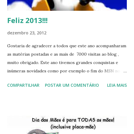
Feliz 2013!!!
dezembro 23, 2012
Gostaria de agradecer a todos que este ano acompanharam
as matérias postadas e as mais de 7000 visitas ao blog ,
muito obrigado. Este ano tivemos grandes conquistas e
inúmeras novidades como por exemplo o fim do MSN no
início de 2013, a criação da União Livre e o desenvolvimento
COMPARTILHAR
POSTAR UM COMENTÁRIO
LEIA MAIS
do Kaiana que será lançada em 2013, distro nacional , a
descontinução do BigLinux do DreanLinux entre outr as
distro, o lançamento do liv ro da S B P - Software Publico
Brasileiro, os dois anos do LibreOffice, o prime iro Hackday
do LibreOffice , o IX Latinoware, a Microsoft boicotando o
Linux (como sempre), o lançamento do Windows 8 e a sua