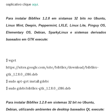
oaplicativo clique
aqui
.
Para
instalar Bibfilex 1.2.8 em sistamas 32 bits no Ubuntu,
Linux Mint, Deepin, Peppermint, LXLE, Linux Lite, Pinguy OS,
Elementary OS, Debian, SparkyLinux
e sistemas derivados
baseados em GTK execute:
$ wget
https://sites.google.com/site/bibfilex/download/bibfilex-
gtk_1.2.8.0_i386.deb
$ sudo apt-get install gdebi
$ sudo gdebi bibfilex-gtk_1.2.8.0_i386.deb
Para instalar Bibfilex 1.2.8
em sistemas
32 bit
no Ubuntu,
Debian
, utilizando ambientes de desktop baseados Qt, execute: