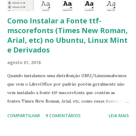
Como Instalar a Fonte ttf-
mscorefonts (Times New Roman,
Arial, etc) no Ubuntu, Linux Mint
e Derivados
agosto 01, 2018
Quando instalamos uma distribuição GNU/Linuxmsabemos
que vem o LibreOffice por padrão porém geralmente não
vem instalado a fonte ttf-mscorefonts que contém as
fontes Times New Roman, Arial, etc, como essas fontes são
muito útil para os universitários, pelo mundo corporativo e
COMPARTILHAR
9 COMENTÁRIOS
LEIA MAIS
a Associação Brasileira de Normas Técnicas (ABNT), exige
que os trabalhos sejam entregues nas fontes Times New
Roman e Arial, por meio desta postagem espero pode