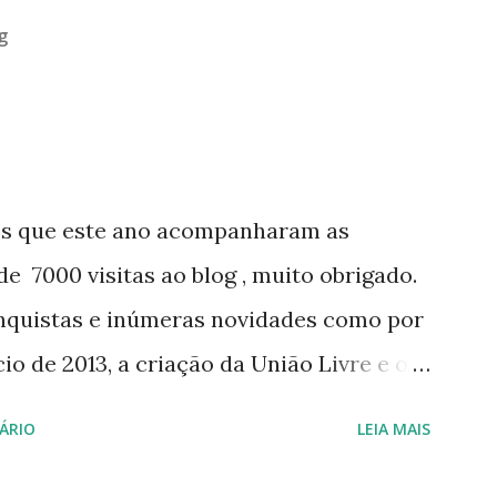
g
os que este ano acompanharam as
e 7000 visitas ao blog , muito obrigado.
nquistas e inúmeras novidades como por
o de 2013, a criação da União Livre e o
e será lançada em 2013, distro nacional
ÁRIO
LEIA MAIS
 do DreanLinux entre outr as distro, o
 - Software Publico Brasileiro, os dois