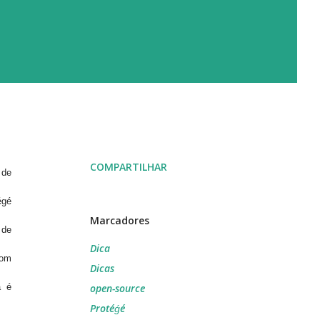
COMPARTILHAR
 de
égé
Marcadores
 de
Dica
com
Dicas
a é
open-source
Protéǵé