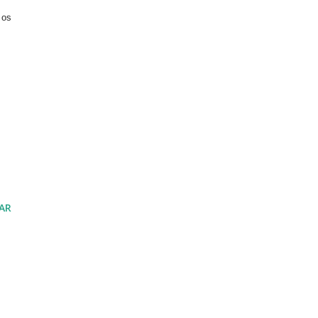
 os
AR