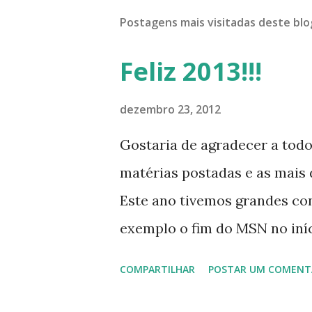
Postagens mais visitadas deste blo
Feliz 2013!!!
dezembro 23, 2012
Gostaria de agradecer a tod
matérias postadas e as mais d
Este ano tivemos grandes co
exemplo o fim do MSN no iníci
desenvolvimento do Kaiana qu
COMPARTILHAR
POSTAR UM COMENT
, a descontinução do BigLinux
lançamento do liv ro da S B P