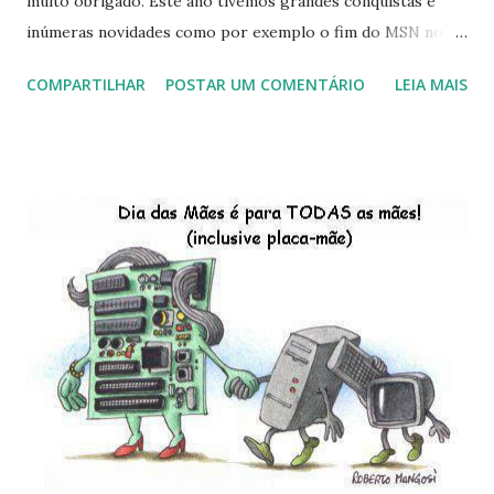
muito obrigado. Este ano tivemos grandes conquistas e
inúmeras novidades como por exemplo o fim do MSN no
início de 2013, a criação da União Livre e o desenvolvimento
COMPARTILHAR
POSTAR UM COMENTÁRIO
LEIA MAIS
do Kaiana que será lançada em 2013, distro nacional , a
descontinução do BigLinux do DreanLinux entre outr as
distro, o lançamento do liv ro da S B P - Software Publico
Brasileiro, os dois anos do LibreOffice, o prime iro Hackday
do LibreOffice , o IX Latinoware, a Microsoft boicotando o
Linux (como sempre), o lançamento do Windows 8 e a sua
baixa taxa de adesão pelos usuários, entre out ros. Gostaria
de desejar a todos Boas Festas e que em 2013 possamos
estar juntos novamente. Feliz Natal!!!! F eli z 2013 a todos!!!