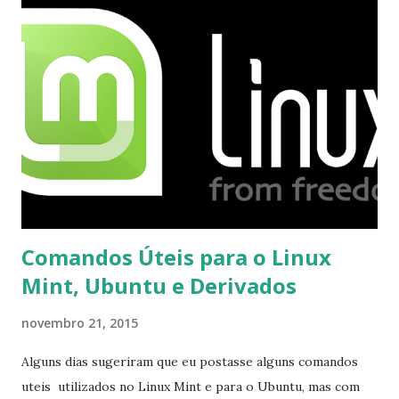
o Windows Live (assim como muitos profissionais de TI) ,
mesmo na versão para Linux, claro, sempre existem outras
opções e o Pidgin, que se mostra como opção.
Comandos Úteis para o Linux
Mint, Ubuntu e Derivados
novembro 21, 2015
Alguns dias sugeriram que eu postasse alguns comandos
uteis utilizados no Linux Mint e para o Ubuntu, mas com