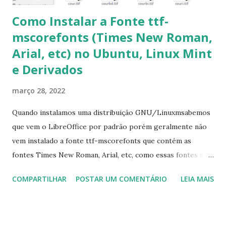
Como Instalar a Fonte ttf-
mscorefonts (Times New Roman,
Arial, etc) no Ubuntu, Linux Mint
e Derivados
março 28, 2022
Quando instalamos uma distribuição GNU/Linuxmsabemos
que vem o LibreOffice por padrão porém geralmente não
vem instalado a fonte ttf-mscorefonts que contém as
fontes Times New Roman, Arial, etc, como essas fontes são
muito útil para os universitários, pelo mundo corporativo e
COMPARTILHAR
POSTAR UM COMENTÁRIO
LEIA MAIS
a Associação Brasileira de Normas Técnicas (ABNT), exige
que os trabalhos sejam entregues nas fontes Times New
Roman e Arial, por meio desta postagem espero pode
ajudar a todos com a instalação da fonte ttf-mscorefonts