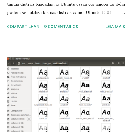
tantas distros baseadas no Ubuntu esses comandos também
podem ser utilizados nas distros como: Ubuntu 15.04,
Ubuntu 14.10, Ubuntu 14.04 , Linux Mint 17.2, Linux Mint 17.1,
COMPARTILHAR
9 COMENTÁRIOS
LEIA MAIS
Linux Mint 17, Pinguy OS 14.04, Elementary OS 0.3, Deepin
2014, Peppermint Five, LXLE 14.04 and Linux Lite 2 2 ,
DuZeru, Kaiana e derivados . Segue alguns comandos
importantes para manutenção do sistema, principalmente
para usuários iniciantes... 1- Atualizar a lista de pacotes: $
sudo apt-get update 2- Atualizar toda a distro: $ sudo apt-
get -f dist-upgrade ou update-manager -d -c 3- Instalar
pacotes: $ sudo apt-get install [nome do pacote] 4-
Procurar arquivos corrompidos: $ sudo apt-get check 5-
Corrigir problemas de dependências, concluir instalação de
pacotes pendentes e outros erros: $ sudo apt-get -f install
6- Se o comando sudo apt-get -f install nã...