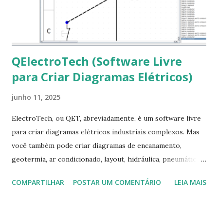
ocorra algum erro ou precisa reinstalar, execute: $ sudo
apt-get install --reinstall ttf-mscorefonts-installer
QElectroTech (Software Livre
para Criar Diagramas Elétricos)
junho 11, 2025
ElectroTech, ou QET, abreviadamente, é um software livre
para criar diagramas elétricos industriais complexos. Mas
você também pode criar diagramas de encanamento,
geotermia, ar condicionado, layout, hidráulica, pneumática,
domótica, PID, fotovoltaica, encanamento de piscinas, etc.!
COMPARTILHAR
POSTAR UM COMENTÁRIO
LEIA MAIS
Na última versão 0.100, a coleção contém mais de 8.000
símbolos... Mais informações clique aqui . Para baixar clique
no link: https://qelectrotech.org/download.php