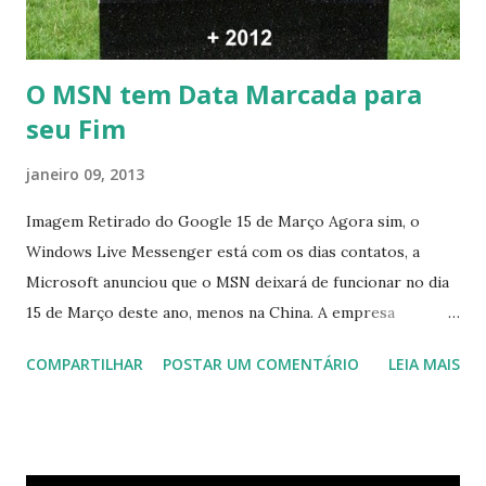
O MSN tem Data Marcada para
seu Fim
janeiro 09, 2013
Imagem Retirado do Google 15 de Março Agora sim, o
Windows Live Messenger está com os dias contatos, a
Microsoft anunciou que o MSN deixará de funcionar no dia
15 de Março deste ano, menos na China. A empresa
aconselha a todos os usuários a usarem o Skype que foi
COMPARTILHAR
POSTAR UM COMENTÁRIO
LEIA MAIS
integrado com o serviço do MSN, segundo a empresa, os
usuários estão sendo notificados por e-mail sobre como
proceder para fazer esta mudança de plataforma (eu não
recebi até agora tal notificação). Acho o Skype melhor que