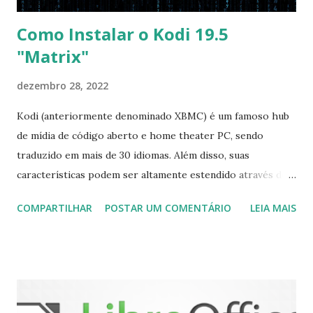
Como Instalar o Kodi 19.5
"Matrix"
dezembro 28, 2022
Kodi (anteriormente denominado XBMC) é um famoso hub
de mídia de código aberto e home theater PC, sendo
traduzido em mais de 30 idiomas. Além disso, suas
características podem ser altamente estendido através de
plugins de terceiros e extensões e tem suporte para PVR
COMPARTILHAR
POSTAR UM COMENTÁRIO
LEIA MAIS
(personal video recorder). A versão final do Kodi 19.5
“Matrix” foi lançado, chegando com alterações que podem
ser vistas clicando aqui . Para instalar no Ubuntu, Linux
Mint, Elementary OS e derivados, execute: $ sudo add-apt-
repository ppa:team-xbmc/ppa $ sudo apt-get update $
sudo apt-get install kodi Use o comando a seguir para