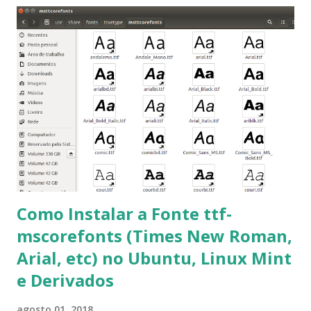
que contém essas fontes. Ao instalar o GNU/Linux abra o
terminal e execute o comando: $ sudo apt-get install ttf-
mscorefonts-installer Leia os termos de uso e avance
clicando em “Ok” Agora aceite os termos de uso clicando
em “Sim” Pronto agora abra o LibreOffice e veja se as
fontes Times New Roman, Arial estão instaladas. Caso
ocorra algum erro ou precisa reinstalar, execute: $ sudo
apt-get install --reinstall ttf-mscorefonts-installer
Como Instalar a Fonte ttf-
mscorefonts (Times New Roman,
Arial, etc) no Ubuntu, Linux Mint
e Derivados
agosto 01, 2018