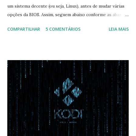
um sistema decente (ou seja, Linux), antes de mudar várias
opções da BIOS. Assim, seguem abaixo conforme as abas, a
configuração da BIOS necessária para conseguir fazer boot.
COMPARTILHAR
5 COMENTÁRIOS
LEIA MAIS
Na inicialização aperte F2 para acessar a BIOS e então faça
as seguintes alterações: Advanced : Fast BIOS Mode ->
Disabled AHCI Mode Control -> Manual ( Atenção: Se você
não for usar exclusivamente Linux, mas sim fazer dual boot
com Win, deixe essa opção no Auto ) Set AHCI Mode ->
Disabled USB S3 Wake-up -> Enabled Boot: Secure Boot ->
Disabled OS Mode Selection -> UEFI and CSM OS (Essa
opção garante boot com Win e Linux) Boot > Boot Priority
Order USB HDD: SATA CD: SATA HDD: Essa ordem de boot
vai garantir que ele tente primeiro o boot pela USB, depois
pelo CD e por último no HD. Apenas as opções acima são
as necessá...