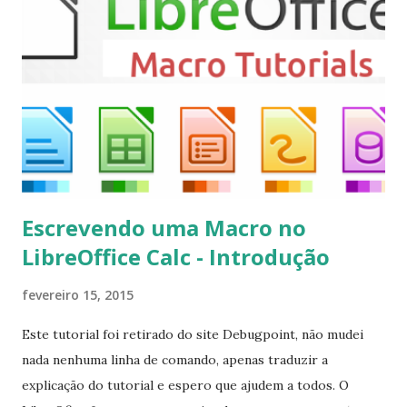
instalar codecs de áudio e outros complementos,
executando: $ sudo apt-get install --install-suggests
kodi Para remover, execute: $ sudo apt-get remove
kodi*
Escrevendo uma Macro no
LibreOffice Calc - Introdução
fevereiro 15, 2015
Este tutorial foi retirado do site Debugpoint, não mudei
nada nenhuma linha de comando, apenas traduzir a
explicação do tutorial e espero que ajudem a todos. O