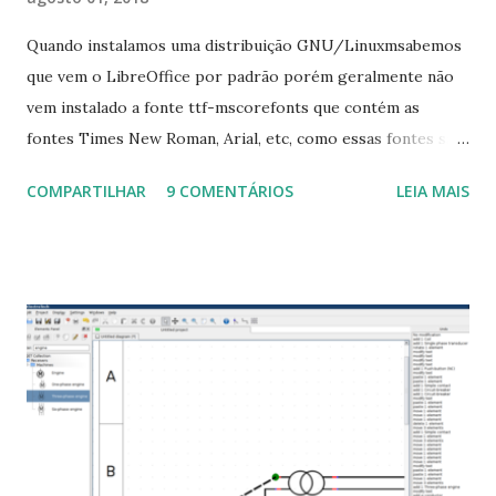
Quando instalamos uma distribuição GNU/Linuxmsabemos
que vem o LibreOffice por padrão porém geralmente não
vem instalado a fonte ttf-mscorefonts que contém as
fontes Times New Roman, Arial, etc, como essas fontes são
muito útil para os universitários, pelo mundo corporativo e
COMPARTILHAR
9 COMENTÁRIOS
LEIA MAIS
a Associação Brasileira de Normas Técnicas (ABNT), exige
que os trabalhos sejam entregues nas fontes Times New
Roman e Arial, por meio desta postagem espero pode
ajudar a todos com a instalação da fonte ttf-mscorefonts
que contém essas fontes. Ao instalar o GNU/Linux abra o
terminal e execute o comando: $ sudo apt-get install ttf-
mscorefonts-installer Leia os termos de uso e avance
clicando em “Ok” Agora aceite os termos de uso clicando
em “Sim” Pronto agora abra o LibreOffice e veja se as
fontes Times New Roman, Arial estão instaladas. Caso