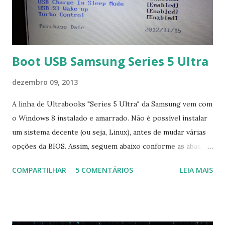
Boot USB Samsung Series 5 Ultra
dezembro 09, 2013
A linha de Ultrabooks "Series 5 Ultra" da Samsung vem com
o Windows 8 instalado e amarrado. Não é possível instalar
um sistema decente (ou seja, Linux), antes de mudar várias
opções da BIOS. Assim, seguem abaixo conforme as abas, a
configuração da BIOS necessária para conseguir fazer boot.
COMPARTILHAR
5 COMENTÁRIOS
LEIA MAIS
Na inicialização aperte F2 para acessar a BIOS e então faça
as seguintes alterações: Advanced : Fast BIOS Mode ->
Disabled AHCI Mode Control -> Manual ( Atenção: Se você
não for usar exclusivamente Linux, mas sim fazer dual boot