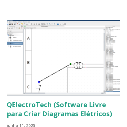
que os trabalhos sejam entregues nas fontes Times New
Roman e Arial, por meio desta postagem espero pode
ajudar a todos com a instalação da fonte ttf-mscorefonts
que contém essas fontes. Ao instalar o GNU/Linux abra o
terminal e execute o comando: $ sudo apt-get install ttf-
mscorefonts-installer Leia os termos de uso e avance
clicando em “Ok” Agora aceite os termos de uso clicando
em “Sim” Pronto agora abra o LibreOffice e veja se as
fontes Times New Roman, Arial estão instaladas. Caso
ocorra algum erro ou precisa reinstalar, execute: $ sudo
apt-get install --reinstall ttf-mscorefonts-installer
QElectroTech (Software Livre
para Criar Diagramas Elétricos)
junho 11, 2025