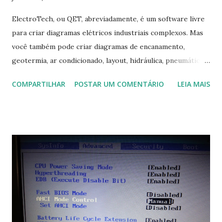
ElectroTech, ou QET, abreviadamente, é um software livre
para criar diagramas elétricos industriais complexos. Mas
você também pode criar diagramas de encanamento,
geotermia, ar condicionado, layout, hidráulica, pneumática,
domótica, PID, fotovoltaica, encanamento de piscinas, etc.!
COMPARTILHAR
POSTAR UM COMENTÁRIO
LEIA MAIS
Na última versão 0.100, a coleção contém mais de 8.000
símbolos... Mais informações clique aqui . Para baixar clique
no link: https://qelectrotech.org/download.php