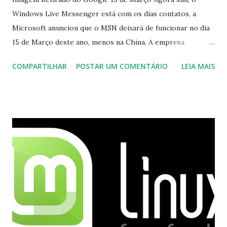
Windows Live Messenger está com os dias contatos, a
Microsoft anunciou que o MSN deixará de funcionar no dia
15 de Março deste ano, menos na China. A empresa
aconselha a todos os usuários a usarem o Skype que foi
COMPARTILHAR
POSTAR UM COMENTÁRIO
LEIA MAIS
integrado com o serviço do MSN, segundo a empresa, os
usuários estão sendo notificados por e-mail sobre como
proceder para fazer esta mudança de plataforma (eu não
recebi até agora tal notificação). Acho o Skype melhor que
o Windows Live (assim como muitos profissionais de TI) ,
mesmo na versão para Linux, claro, sempre existem outras
opções e o Pidgin, que se mostra como opção.