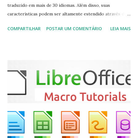
traduzido em mais de 30 idiomas. Além disso, suas
características podem ser altamente estendido através de
plugins de terceiros e extensões e tem suporte para PVR
COMPARTILHAR
POSTAR UM COMENTÁRIO
LEIA MAIS
(personal video recorder). A versão final do Kodi 19.5
“Matrix” foi lançado, chegando com alterações que podem
ser vistas clicando aqui . Para instalar no Ubuntu, Linux
Mint, Elementary OS e derivados, execute: $ sudo add-apt-
repository ppa:team-xbmc/ppa $ sudo apt-get update $
sudo apt-get install kodi Use o comando a seguir para
instalar codecs de áudio e outros complementos,
executando: $ sudo apt-get install --install-suggests
kodi Para remover, execute: $ sudo apt-get remove
kodi*