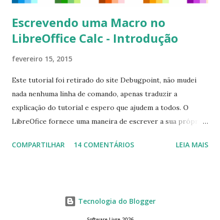
Escrevendo uma Macro no
LibreOffice Calc - Introdução
fevereiro 15, 2015
Este tutorial foi retirado do site Debugpoint, não mudei
nada nenhuma linha de comando, apenas traduzir a
explicação do tutorial e espero que ajudem a todos. O
LibreOfice fornece uma maneira de escrever a sua própria
macro para automatizar várias tarefas repetitivas em seu
COMPARTILHAR
14 COMENTÁRIOS
LEIA MAIS
aplicativo de escritório. Você pode usar Python ou Basic
para o desenvolvimento do macro. Este tutorial se
concentra em escrever um macro básico 'Olá Mundo'
usando básico do LibreOffice Calc . Macro Objetivo Nós
Tecnologia do Blogger
iremos criar uma macro que iria colocar a string ' Olá
Mundo' na primeira célula do LibreOffice Calc ou seja, a
Software Livre 2026