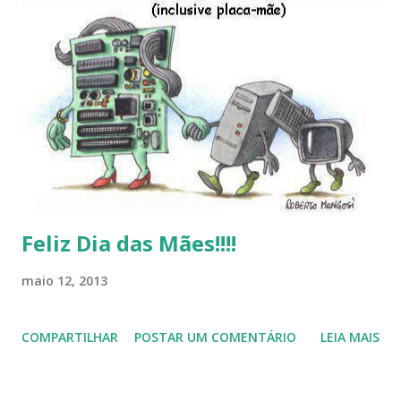
Linux (como sempre), o lançamento do Windows 8 e a sua
baixa taxa de adesão pelos usuários, entre out ros. Gostaria
de desejar a todos Boas Festas e que em 2013 possamos
estar juntos novamente. Feliz Natal!!!! F eli z 2013 a todos!!!
Feliz Dia das Mães!!!!
maio 12, 2013
COMPARTILHAR
POSTAR UM COMENTÁRIO
LEIA MAIS