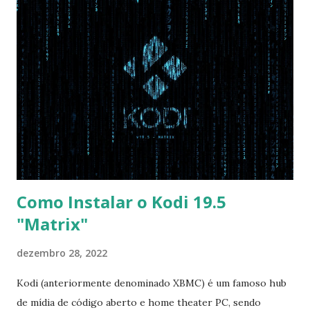
com Win, deixe essa opção no Auto ) Set AHCI Mode ->
Disabled USB S3 Wake-up -> Enabled Boot: Secure Boot ->
Disabled OS Mode Selection -> UEFI and CSM OS (Essa
opção garante boot com Win e Linux) Boot > Boot Priority
Order USB HDD: SATA CD: SATA HDD: Essa ordem de boot
vai garantir que ele tente primeiro o boot pela USB, depois
pelo CD e por último no HD. Apenas as opções acima são
as necessá...
Como Instalar o Kodi 19.5
"Matrix"
dezembro 28, 2022
Kodi (anteriormente denominado XBMC) é um famoso hub
de mídia de código aberto e home theater PC, sendo