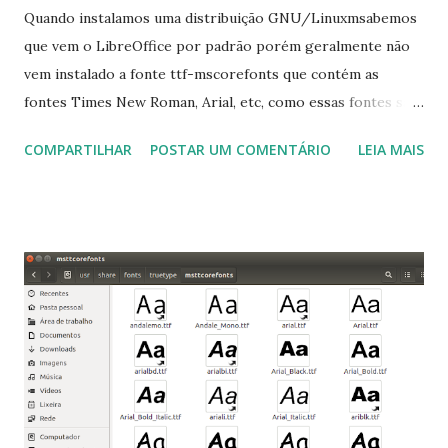
Quando instalamos uma distribuição GNU/Linuxmsabemos
que vem o LibreOffice por padrão porém geralmente não
vem instalado a fonte ttf-mscorefonts que contém as
fontes Times New Roman, Arial, etc, como essas fontes são
muito útil para os universitários, pelo mundo corporativo e
COMPARTILHAR
POSTAR UM COMENTÁRIO
LEIA MAIS
a Associação Brasileira de Normas Técnicas (ABNT), exige
que os trabalhos sejam entregues nas fontes Times New
Roman e Arial, por meio desta postagem espero pode
ajudar a todos com a instalação da fonte ttf-mscorefonts
que contém essas fontes. Ao instalar o GNU/Linux abra o
terminal e execute o comando: $ sudo apt-get install ttf-
mscorefonts-installer Leia os termos de uso e avance
clicando em “Ok” Agora aceite os termos de uso clicando
em “Sim” Pronto agora abra o LibreOffice e veja se as
fontes Times New Roman, Arial estão instaladas. Caso
ocorra algum erro ou precisa reinstalar, execute: $ sudo