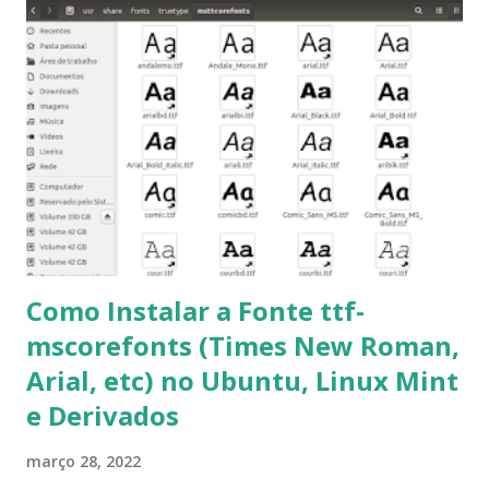
para usuários iniciantes... 1- Atualizar a lista de pacotes: $
sudo apt-get update 2- Atualizar toda a distro: $ sudo apt-
get -f dist-upgrade ou update-manager -d -c 3- Instalar
pacotes: $ sudo apt-get install [nome do pacote] 4-
Procurar arquivos corrompidos: $ sudo apt-get check 5-
Corrigir problemas de dependências, concluir instalação de
pacotes pendentes e outros erros: $ sudo apt-get -f install
6- Se o comando sudo apt-get -f install nã...
Como Instalar a Fonte ttf-
mscorefonts (Times New Roman,
Arial, etc) no Ubuntu, Linux Mint
e Derivados
março 28, 2022