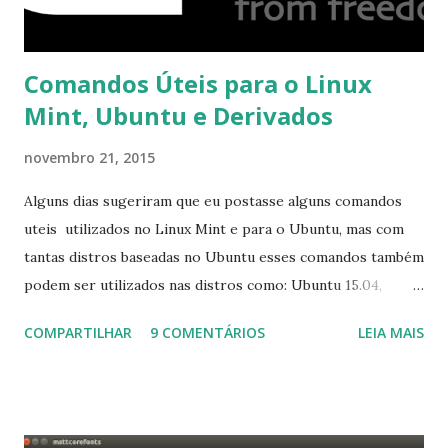
Comandos Úteis para o Linux
Mint, Ubuntu e Derivados
novembro 21, 2015
Alguns dias sugeriram que eu postasse alguns comandos
uteis utilizados no Linux Mint e para o Ubuntu, mas com
tantas distros baseadas no Ubuntu esses comandos também
podem ser utilizados nas distros como: Ubuntu 15.04,
Ubuntu 14.10, Ubuntu 14.04 , Linux Mint 17.2, Linux Mint 17.1,
COMPARTILHAR
9 COMENTÁRIOS
LEIA MAIS
Linux Mint 17, Pinguy OS 14.04, Elementary OS 0.3, Deepin
2014, Peppermint Five, LXLE 14.04 and Linux Lite 2 2 ,
DuZeru, Kaiana e derivados . Segue alguns comandos
importantes para manutenção do sistema, principalmente