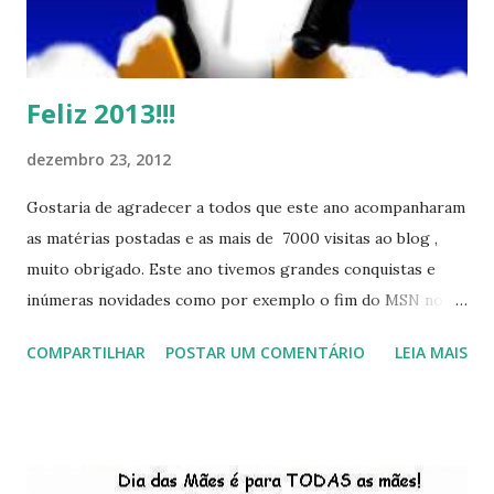
Feliz 2013!!!
dezembro 23, 2012
Gostaria de agradecer a todos que este ano acompanharam
as matérias postadas e as mais de 7000 visitas ao blog ,
muito obrigado. Este ano tivemos grandes conquistas e
inúmeras novidades como por exemplo o fim do MSN no
início de 2013, a criação da União Livre e o desenvolvimento
COMPARTILHAR
POSTAR UM COMENTÁRIO
LEIA MAIS
do Kaiana que será lançada em 2013, distro nacional , a
descontinução do BigLinux do DreanLinux entre outr as
distro, o lançamento do liv ro da S B P - Software Publico
Brasileiro, os dois anos do LibreOffice, o prime iro Hackday
do LibreOffice , o IX Latinoware, a Microsoft boicotando o