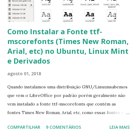
apt-get install --reinstall ttf-mscorefonts-installer
Como Instalar a Fonte ttf-
mscorefonts (Times New Roman,
Arial, etc) no Ubuntu, Linux Mint
e Derivados
agosto 01, 2018
Quando instalamos uma distribuição GNU/Linuxmsabemos
que vem o LibreOffice por padrão porém geralmente não
vem instalado a fonte ttf-mscorefonts que contém as
fontes Times New Roman, Arial, etc, como essas fontes são
muito útil para os universitários, pelo mundo corporativo e
COMPARTILHAR
9 COMENTÁRIOS
LEIA MAIS
a Associação Brasileira de Normas Técnicas (ABNT), exige