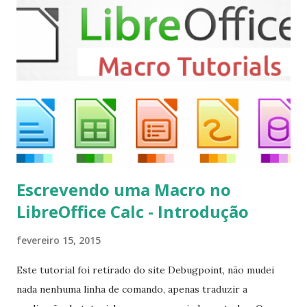
sudo apt-get install kodi Use o comando a seguir para
instalar codecs de áudio e outros complementos,
executando: $ sudo apt-get install --install-suggests
kodi Para remover, execute: $ sudo apt-get remove
kodi*
Escrevendo uma Macro no
LibreOffice Calc - Introdução
fevereiro 15, 2015
Este tutorial foi retirado do site Debugpoint, não mudei
nada nenhuma linha de comando, apenas traduzir a