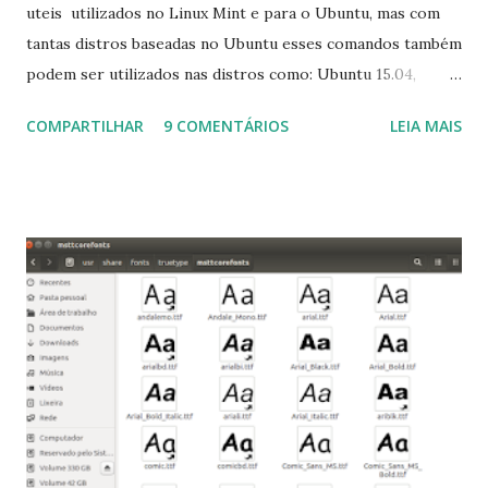
uteis utilizados no Linux Mint e para o Ubuntu, mas com
tantas distros baseadas no Ubuntu esses comandos também
podem ser utilizados nas distros como: Ubuntu 15.04,
Ubuntu 14.10, Ubuntu 14.04 , Linux Mint 17.2, Linux Mint 17.1,
COMPARTILHAR
9 COMENTÁRIOS
LEIA MAIS
Linux Mint 17, Pinguy OS 14.04, Elementary OS 0.3, Deepin
2014, Peppermint Five, LXLE 14.04 and Linux Lite 2 2 ,
DuZeru, Kaiana e derivados . Segue alguns comandos
importantes para manutenção do sistema, principalmente
para usuários iniciantes... 1- Atualizar a lista de pacotes: $
sudo apt-get update 2- Atualizar toda a distro: $ sudo apt-
get -f dist-upgrade ou update-manager -d -c 3- Instalar
pacotes: $ sudo apt-get install [nome do pacote] 4-
Procurar arquivos corrompidos: $ sudo apt-get check 5-
Corrigir problemas de dependências, concluir instalação de
pacotes pendentes e outros erros: $ sudo apt-get -f install
6- Se o comando sudo apt-get -f install nã...