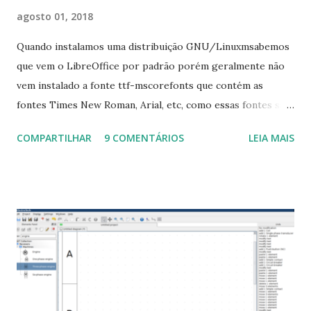
agosto 01, 2018
Quando instalamos uma distribuição GNU/Linuxmsabemos
que vem o LibreOffice por padrão porém geralmente não
vem instalado a fonte ttf-mscorefonts que contém as
fontes Times New Roman, Arial, etc, como essas fontes são
muito útil para os universitários, pelo mundo corporativo e
COMPARTILHAR
9 COMENTÁRIOS
LEIA MAIS
a Associação Brasileira de Normas Técnicas (ABNT), exige
que os trabalhos sejam entregues nas fontes Times New
Roman e Arial, por meio desta postagem espero pode
ajudar a todos com a instalação da fonte ttf-mscorefonts
que contém essas fontes. Ao instalar o GNU/Linux abra o
terminal e execute o comando: $ sudo apt-get install ttf-
mscorefonts-installer Leia os termos de uso e avance
clicando em “Ok” Agora aceite os termos de uso clicando
em “Sim” Pronto agora abra o LibreOffice e veja se as