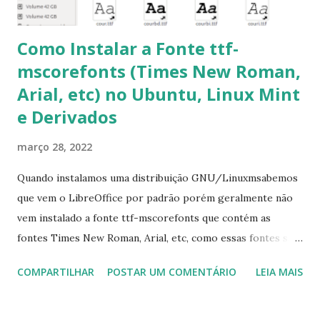
Como Instalar a Fonte ttf-
mscorefonts (Times New Roman,
Arial, etc) no Ubuntu, Linux Mint
e Derivados
março 28, 2022
Quando instalamos uma distribuição GNU/Linuxmsabemos
que vem o LibreOffice por padrão porém geralmente não
vem instalado a fonte ttf-mscorefonts que contém as
fontes Times New Roman, Arial, etc, como essas fontes são
muito útil para os universitários, pelo mundo corporativo e
COMPARTILHAR
POSTAR UM COMENTÁRIO
LEIA MAIS
a Associação Brasileira de Normas Técnicas (ABNT), exige
que os trabalhos sejam entregues nas fontes Times New
Roman e Arial, por meio desta postagem espero pode