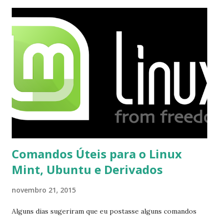
recebi até agora tal notificação). Acho o Skype melhor que
o Windows Live (assim como muitos profissionais de TI) ,
mesmo na versão para Linux, claro, sempre existem outras
opções e o Pidgin, que se mostra como opção.
Comandos Úteis para o Linux
Mint, Ubuntu e Derivados
novembro 21, 2015
Alguns dias sugeriram que eu postasse alguns comandos