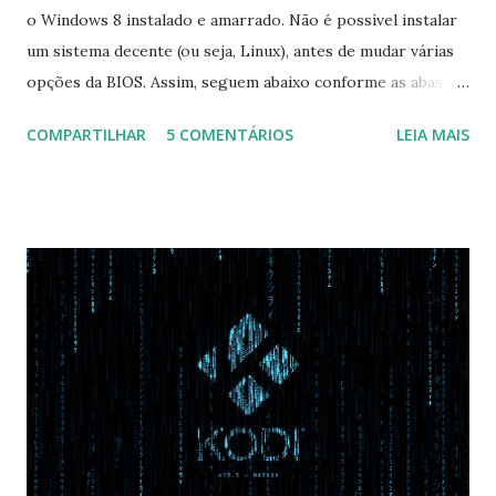
o Windows 8 instalado e amarrado. Não é possível instalar
um sistema decente (ou seja, Linux), antes de mudar várias
opções da BIOS. Assim, seguem abaixo conforme as abas, a
configuração da BIOS necessária para conseguir fazer boot.
COMPARTILHAR
5 COMENTÁRIOS
LEIA MAIS
Na inicialização aperte F2 para acessar a BIOS e então faça
as seguintes alterações: Advanced : Fast BIOS Mode ->
Disabled AHCI Mode Control -> Manual ( Atenção: Se você
não for usar exclusivamente Linux, mas sim fazer dual boot
com Win, deixe essa opção no Auto ) Set AHCI Mode ->
Disabled USB S3 Wake-up -> Enabled Boot: Secure Boot ->
Disabled OS Mode Selection -> UEFI and CSM OS (Essa
opção garante boot com Win e Linux) Boot > Boot Priority
Order USB HDD: SATA CD: SATA HDD: Essa ordem de boot
vai garantir que ele tente primeiro o boot pela USB, depois
pelo CD e por último no HD. Apenas as opções acima são
as necessá...