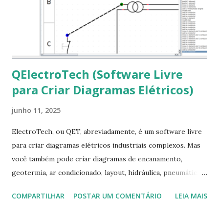
fontes Times New Roman, Arial estão instaladas. Caso
ocorra algum erro ou precisa reinstalar, execute: $ sudo
apt-get install --reinstall ttf-mscorefonts-installer
QElectroTech (Software Livre
para Criar Diagramas Elétricos)
junho 11, 2025
ElectroTech, ou QET, abreviadamente, é um software livre
para criar diagramas elétricos industriais complexos. Mas
você também pode criar diagramas de encanamento,
geotermia, ar condicionado, layout, hidráulica, pneumática,
domótica, PID, fotovoltaica, encanamento de piscinas, etc.!
COMPARTILHAR
POSTAR UM COMENTÁRIO
LEIA MAIS
Na última versão 0.100, a coleção contém mais de 8.000
símbolos... Mais informações clique aqui . Para baixar clique