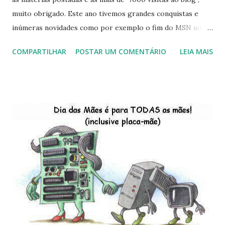
muito obrigado. Este ano tivemos grandes conquistas e
inúmeras novidades como por exemplo o fim do MSN no
início de 2013, a criação da União Livre e o desenvolvimento
COMPARTILHAR
POSTAR UM COMENTÁRIO
LEIA MAIS
do Kaiana que será lançada em 2013, distro nacional , a
descontinução do BigLinux do DreanLinux entre outr as
distro, o lançamento do liv ro da S B P - Software Publico
Brasileiro, os dois anos do LibreOffice, o prime iro Hackday
do LibreOffice , o IX Latinoware, a Microsoft boicotando o
Linux (como sempre), o lançamento do Windows 8 e a sua
baixa taxa de adesão pelos usuários, entre out ros. Gostaria
de desejar a todos Boas Festas e que em 2013 possamos
estar juntos novamente. Feliz Natal!!!! F eli z 2013 a todos!!!