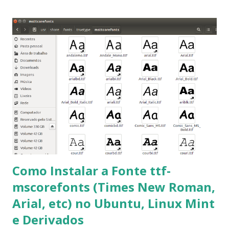
ajudar a todos com a instalação da fonte ttf-mscorefonts
que contém essas fontes. Ao instalar o GNU/Linux abra o
terminal e execute o comando: $ sudo apt-get install ttf-
mscorefonts-installer Leia os termos de uso e avance
clicando em “Ok” Agora aceite os termos de uso clicando
em “Sim” Pronto agora abra o LibreOffice e veja se as
fontes Times New Roman, Arial estão instaladas. Caso
ocorra algum erro ou precisa reinstalar, execute: $ sudo
apt-get install --reinstall ttf-mscorefonts-installer
Como Instalar a Fonte ttf-
mscorefonts (Times New Roman,
Arial, etc) no Ubuntu, Linux Mint
e Derivados