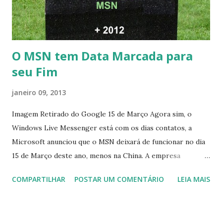
O MSN tem Data Marcada para
seu Fim
janeiro 09, 2013
Imagem Retirado do Google 15 de Março Agora sim, o
Windows Live Messenger está com os dias contatos, a
Microsoft anunciou que o MSN deixará de funcionar no dia
15 de Março deste ano, menos na China. A empresa
aconselha a todos os usuários a usarem o Skype que foi
COMPARTILHAR
POSTAR UM COMENTÁRIO
LEIA MAIS
integrado com o serviço do MSN, segundo a empresa, os
usuários estão sendo notificados por e-mail sobre como
proceder para fazer esta mudança de plataforma (eu não