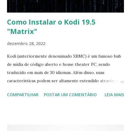
Como Instalar o Kodi 19.5
"Matrix"
dezembro 28, 2022
Kodi (anteriormente denominado XBMC) é um famoso hub
de mídia de código aberto e home theater PC, sendo
traduzido em mais de 30 idiomas. Além disso, suas
características podem ser altamente estendido através de
plugins de terceiros e extensões e tem suporte para PVR
COMPARTILHAR
POSTAR UM COMENTÁRIO
LEIA MAIS
(personal video recorder). A versão final do Kodi 19.5
“Matrix” foi lançado, chegando com alterações que podem
ser vistas clicando aqui . Para instalar no Ubuntu, Linux
Mint, Elementary OS e derivados, execute: $ sudo add-apt-
repository ppa:team-xbmc/ppa $ sudo apt-get update $