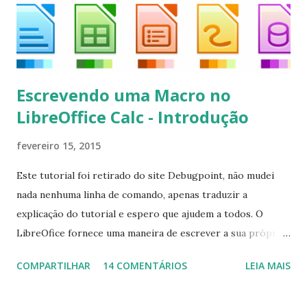
Escrevendo uma Macro no
LibreOffice Calc - Introdução
fevereiro 15, 2015
Este tutorial foi retirado do site Debugpoint, não mudei
nada nenhuma linha de comando, apenas traduzir a
explicação do tutorial e espero que ajudem a todos. O
LibreOfice fornece uma maneira de escrever a sua própria
macro para automatizar várias tarefas repetitivas em seu
COMPARTILHAR
14 COMENTÁRIOS
LEIA MAIS
aplicativo de escritório. Você pode usar Python ou Basic
para o desenvolvimento do macro. Este tutorial se