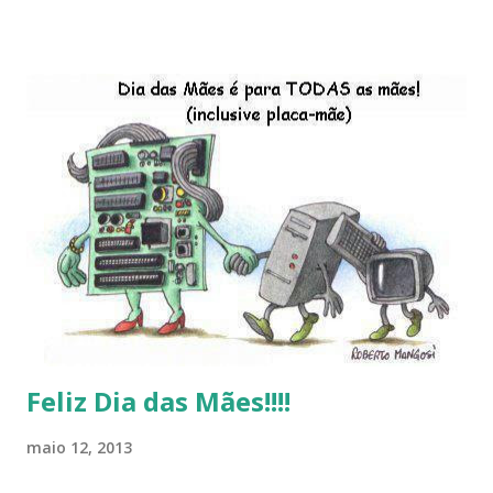
descontinução do BigLinux do DreanLinux entre outr as
distro, o lançamento do liv ro da S B P - Software Publico
Brasileiro, os dois anos do LibreOffice, o prime iro Hackday
do LibreOffice , o IX Latinoware, a Microsoft boicotando o
Linux (como sempre), o lançamento do Windows 8 e a sua
baixa taxa de adesão pelos usuários, entre out ros. Gostaria
de desejar a todos Boas Festas e que em 2013 possamos
estar juntos novamente. Feliz Natal!!!! F eli z 2013 a todos!!!
Feliz Dia das Mães!!!!
maio 12, 2013