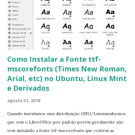
em “Sim” Pronto agora abra o LibreOffice e veja se as
fontes Times New Roman, Arial estão instaladas. Caso
ocorra algum erro ou precisa reinstalar, execute: $ sudo
apt-get install --reinstall ttf-mscorefonts-installer
Como Instalar a Fonte ttf-
mscorefonts (Times New Roman,
Arial, etc) no Ubuntu, Linux Mint
e Derivados
agosto 01, 2018
Quando instalamos uma distribuição GNU/Linuxmsabemos
que vem o LibreOffice por padrão porém geralmente não
vem instalado a fonte ttf-mscorefonts que contém as