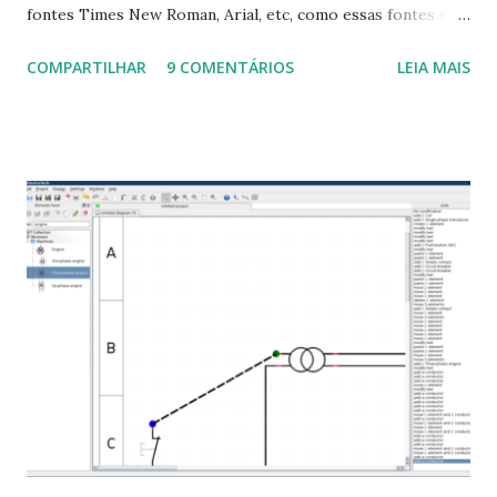
fontes Times New Roman, Arial, etc, como essas fontes são
muito útil para os universitários, pelo mundo corporativo e
COMPARTILHAR
9 COMENTÁRIOS
LEIA MAIS
a Associação Brasileira de Normas Técnicas (ABNT), exige
que os trabalhos sejam entregues nas fontes Times New
Roman e Arial, por meio desta postagem espero pode
ajudar a todos com a instalação da fonte ttf-mscorefonts
que contém essas fontes. Ao instalar o GNU/Linux abra o
terminal e execute o comando: $ sudo apt-get install ttf-
mscorefonts-installer Leia os termos de uso e avance
clicando em “Ok” Agora aceite os termos de uso clicando
em “Sim” Pronto agora abra o LibreOffice e veja se as
fontes Times New Roman, Arial estão instaladas. Caso
ocorra algum erro ou precisa reinstalar, execute: $ sudo
apt-get install --reinstall ttf-mscorefonts-installer