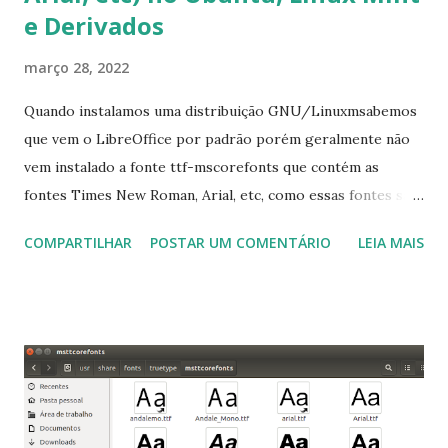
e Derivados
março 28, 2022
Quando instalamos uma distribuição GNU/Linuxmsabemos
que vem o LibreOffice por padrão porém geralmente não
vem instalado a fonte ttf-mscorefonts que contém as
fontes Times New Roman, Arial, etc, como essas fontes são
muito útil para os universitários, pelo mundo corporativo e
COMPARTILHAR
POSTAR UM COMENTÁRIO
LEIA MAIS
a Associação Brasileira de Normas Técnicas (ABNT), exige
que os trabalhos sejam entregues nas fontes Times New
Roman e Arial, por meio desta postagem espero pode
ajudar a todos com a instalação da fonte ttf-mscorefonts
que contém essas fontes. Ao instalar o GNU/Linux abra o
terminal e execute o comando: $ sudo apt-get install ttf-
mscorefonts-installer Leia os termos de uso e avance
clicando em “Ok” Agora aceite os termos de uso clicando