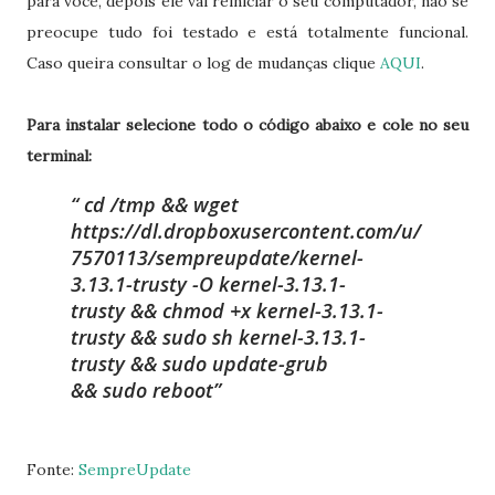
para você, depois ele vai reiniciar o seu computador, não se
preocupe tudo foi testado e está totalmente funcional.
Caso queira consultar o log de mudanças clique
AQUI
.
Para instalar selecione todo o código abaixo e cole no seu
terminal:
cd /tmp && wget
https://dl.dropboxusercontent.com/u/
7570113/sempreupdate/kernel-
3.13.1-trusty -O kernel-3.13.1-
trusty && chmod +x kernel-3.13.1-
trusty && sudo sh kernel-3.13.1-
trusty && sudo update-grub
&& sudo reboot
Fonte:
SempreUpdate