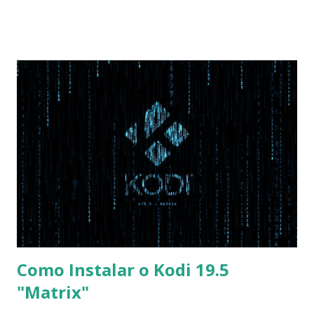
as seguintes alterações: Advanced : Fast BIOS Mode ->
Disabled AHCI Mode Control -> Manual ( Atenção: Se você
não for usar exclusivamente Linux, mas sim fazer dual boot
com Win, deixe essa opção no Auto ) Set AHCI Mode ->
Disabled USB S3 Wake-up -> Enabled Boot: Secure Boot ->
Disabled OS Mode Selection -> UEFI and CSM OS (Essa
opção garante boot com Win e Linux) Boot > Boot Priority
Order USB HDD: SATA CD: SATA HDD: Essa ordem de boot
vai garantir que ele tente primeiro o boot pela USB, depois
pelo CD e por último no HD. Apenas as opções acima são
as necessá...
Como Instalar o Kodi 19.5
"Matrix"