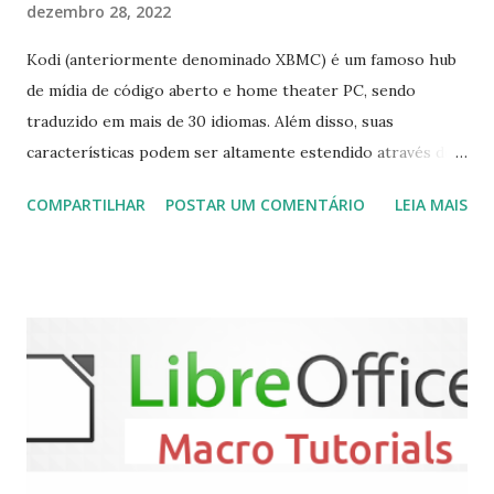
dezembro 28, 2022
Kodi (anteriormente denominado XBMC) é um famoso hub
de mídia de código aberto e home theater PC, sendo
traduzido em mais de 30 idiomas. Além disso, suas
características podem ser altamente estendido através de
plugins de terceiros e extensões e tem suporte para PVR
COMPARTILHAR
POSTAR UM COMENTÁRIO
LEIA MAIS
(personal video recorder). A versão final do Kodi 19.5
“Matrix” foi lançado, chegando com alterações que podem
ser vistas clicando aqui . Para instalar no Ubuntu, Linux
Mint, Elementary OS e derivados, execute: $ sudo add-apt-
repository ppa:team-xbmc/ppa $ sudo apt-get update $
sudo apt-get install kodi Use o comando a seguir para
instalar codecs de áudio e outros complementos,
executando: $ sudo apt-get install --install-suggests
kodi Para remover, execute: $ sudo apt-get remove
kodi*