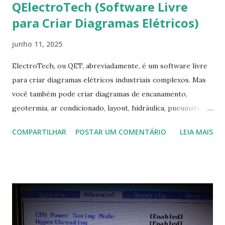
QElectroTech (Software Livre
para Criar Diagramas Elétricos)
junho 11, 2025
ElectroTech, ou QET, abreviadamente, é um software livre
para criar diagramas elétricos industriais complexos. Mas
você também pode criar diagramas de encanamento,
geotermia, ar condicionado, layout, hidráulica, pneumática,
domótica, PID, fotovoltaica, encanamento de piscinas, etc.!
COMPARTILHAR
POSTAR UM COMENTÁRIO
LEIA MAIS
Na última versão 0.100, a coleção contém mais de 8.000
símbolos... Mais informações clique aqui . Para baixar clique
no link: https://qelectrotech.org/download.php