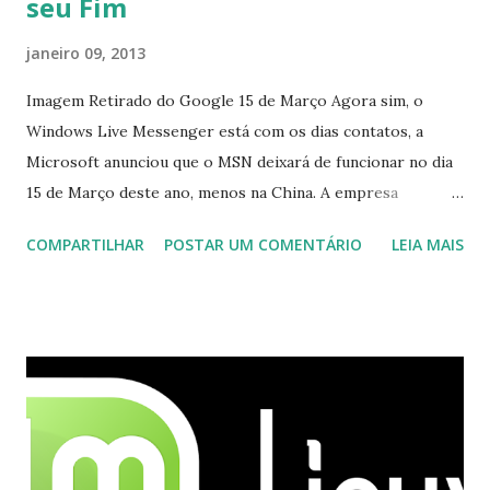
seu Fim
janeiro 09, 2013
Imagem Retirado do Google 15 de Março Agora sim, o
Windows Live Messenger está com os dias contatos, a
Microsoft anunciou que o MSN deixará de funcionar no dia
15 de Março deste ano, menos na China. A empresa
aconselha a todos os usuários a usarem o Skype que foi
COMPARTILHAR
POSTAR UM COMENTÁRIO
LEIA MAIS
integrado com o serviço do MSN, segundo a empresa, os
usuários estão sendo notificados por e-mail sobre como
proceder para fazer esta mudança de plataforma (eu não
recebi até agora tal notificação). Acho o Skype melhor que
o Windows Live (assim como muitos profissionais de TI) ,
mesmo na versão para Linux, claro, sempre existem outras
opções e o Pidgin, que se mostra como opção.