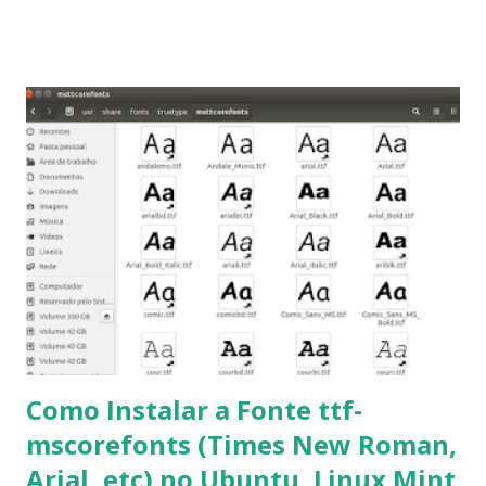
2014, Peppermint Five, LXLE 14.04 and Linux Lite 2 2 ,
DuZeru, Kaiana e derivados . Segue alguns comandos
importantes para manutenção do sistema, principalmente
para usuários iniciantes... 1- Atualizar a lista de pacotes: $
sudo apt-get update 2- Atualizar toda a distro: $ sudo apt-
get -f dist-upgrade ou update-manager -d -c 3- Instalar
pacotes: $ sudo apt-get install [nome do pacote] 4-
Procurar arquivos corrompidos: $ sudo apt-get check 5-
Corrigir problemas de dependências, concluir instalação de
pacotes pendentes e outros erros: $ sudo apt-get -f install
6- Se o comando sudo apt-get -f install nã...
Como Instalar a Fonte ttf-
mscorefonts (Times New Roman,
Arial, etc) no Ubuntu, Linux Mint