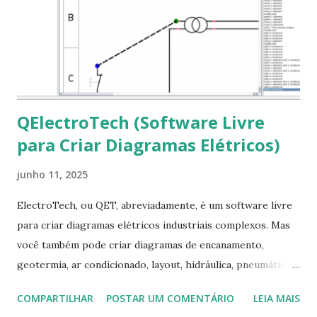
em “Sim” Pronto agora abra o LibreOffice e veja se as
fontes Times New Roman, Arial estão instaladas. Caso
ocorra algum erro ou precisa reinstalar, execute: $ sudo
apt-get install --reinstall ttf-mscorefonts-installer
QElectroTech (Software Livre
para Criar Diagramas Elétricos)
junho 11, 2025
ElectroTech, ou QET, abreviadamente, é um software livre
para criar diagramas elétricos industriais complexos. Mas
você também pode criar diagramas de encanamento,
geotermia, ar condicionado, layout, hidráulica, pneumática,
domótica, PID, fotovoltaica, encanamento de piscinas, etc.!
COMPARTILHAR
POSTAR UM COMENTÁRIO
LEIA MAIS
Na última versão 0.100, a coleção contém mais de 8.000