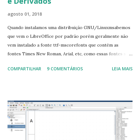
e Derivados
agosto 01, 2018
Quando instalamos uma distribuição GNU/Linuxmsabemos
que vem o LibreOffice por padrão porém geralmente não
vem instalado a fonte ttf-mscorefonts que contém as
fontes Times New Roman, Arial, etc, como essas fontes são
muito útil para os universitários, pelo mundo corporativo e
COMPARTILHAR
9 COMENTÁRIOS
LEIA MAIS
a Associação Brasileira de Normas Técnicas (ABNT), exige
que os trabalhos sejam entregues nas fontes Times New
Roman e Arial, por meio desta postagem espero pode
ajudar a todos com a instalação da fonte ttf-mscorefonts
que contém essas fontes. Ao instalar o GNU/Linux abra o
terminal e execute o comando: $ sudo apt-get install ttf-
mscorefonts-installer Leia os termos de uso e avance
clicando em “Ok” Agora aceite os termos de uso clicando