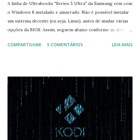
A linha de Ultrabooks "Series 5 Ultra" da Samsung vem com
o Windows 8 instalado e amarrado. Não é possível instalar
um sistema decente (ou seja, Linux), antes de mudar várias
opções da BIOS. Assim, seguem abaixo conforme as abas, a
configuração da BIOS necessária para conseguir fazer boot.
COMPARTILHAR
5 COMENTÁRIOS
LEIA MAIS
Na inicialização aperte F2 para acessar a BIOS e então faça
as seguintes alterações: Advanced : Fast BIOS Mode ->
Disabled AHCI Mode Control -> Manual ( Atenção: Se você
não for usar exclusivamente Linux, mas sim fazer dual boot
com Win, deixe essa opção no Auto ) Set AHCI Mode ->
Disabled USB S3 Wake-up -> Enabled Boot: Secure Boot ->
Disabled OS Mode Selection -> UEFI and CSM OS (Essa
opção garante boot com Win e Linux) Boot > Boot Priority
Order USB HDD: SATA CD: SATA HDD: Essa ordem de boot
vai garantir que ele tente primeiro o boot pela USB, depois
pelo CD e por último no HD. Apenas as opções acima são