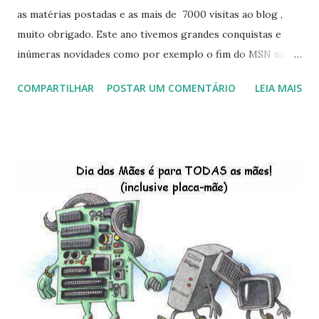
as matérias postadas e as mais de 7000 visitas ao blog ,
muito obrigado. Este ano tivemos grandes conquistas e
inúmeras novidades como por exemplo o fim do MSN no
início de 2013, a criação da União Livre e o desenvolvimento
COMPARTILHAR
POSTAR UM COMENTÁRIO
LEIA MAIS
do Kaiana que será lançada em 2013, distro nacional , a
descontinução do BigLinux do DreanLinux entre outr as
distro, o lançamento do liv ro da S B P - Software Publico
Brasileiro, os dois anos do LibreOffice, o prime iro Hackday
do LibreOffice , o IX Latinoware, a Microsoft boicotando o
Linux (como sempre), o lançamento do Windows 8 e a sua
baixa taxa de adesão pelos usuários, entre out ros. Gostaria
de desejar a todos Boas Festas e que em 2013 possamos
estar juntos novamente. Feliz Natal!!!! F eli z 2013 a todos!!!