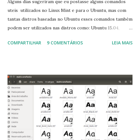
Alguns dias sugeriram que eu postasse alguns comandos
uteis utilizados no Linux Mint e para o Ubuntu, mas com
tantas distros baseadas no Ubuntu esses comandos também
podem ser utilizados nas distros como: Ubuntu 15.04,
Ubuntu 14.10, Ubuntu 14.04 , Linux Mint 17.2, Linux Mint 17.1,
COMPARTILHAR
9 COMENTÁRIOS
LEIA MAIS
Linux Mint 17, Pinguy OS 14.04, Elementary OS 0.3, Deepin
2014, Peppermint Five, LXLE 14.04 and Linux Lite 2 2 ,
DuZeru, Kaiana e derivados . Segue alguns comandos
importantes para manutenção do sistema, principalmente
para usuários iniciantes... 1- Atualizar a lista de pacotes: $
sudo apt-get update 2- Atualizar toda a distro: $ sudo apt-
get -f dist-upgrade ou update-manager -d -c 3- Instalar
pacotes: $ sudo apt-get install [nome do pacote] 4-
Procurar arquivos corrompidos: $ sudo apt-get check 5-
Corrigir problemas de dependências, concluir instalação de
pacotes pendentes e outros erros: $ sudo apt-get -f install