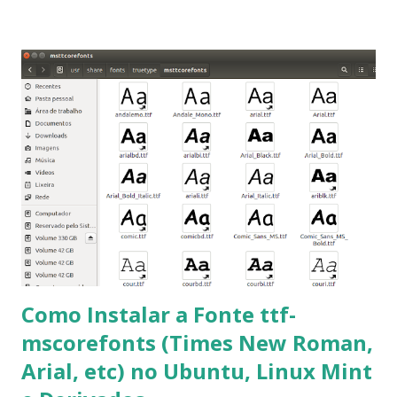
Roman e Arial, por meio desta postagem espero pode
ajudar a todos com a instalação da fonte ttf-mscorefonts
que contém essas fontes. Ao instalar o GNU/Linux abra o
terminal e execute o comando: $ sudo apt-get install ttf-
mscorefonts-installer Leia os termos de uso e avance
clicando em “Ok” Agora aceite os termos de uso clicando
em “Sim” Pronto agora abra o LibreOffice e veja se as
fontes Times New Roman, Arial estão instaladas. Caso
ocorra algum erro ou precisa reinstalar, execute: $ sudo
apt-get install --reinstall ttf-mscorefonts-installer
Como Instalar a Fonte ttf-
mscorefonts (Times New Roman,
Arial, etc) no Ubuntu, Linux Mint