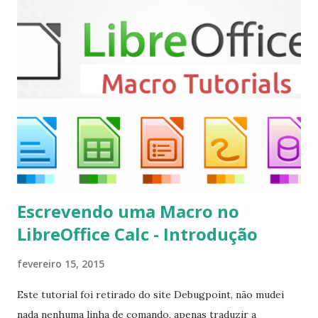
repository ppa:team-xbmc/ppa $ sudo apt-get update $
sudo apt-get install kodi Use o comando a seguir para
instalar codecs de áudio e outros complementos,
executando: $ sudo apt-get install --install-suggests
kodi Para remover, execute: $ sudo apt-get remove
kodi*
Escrevendo uma Macro no
LibreOffice Calc - Introdução
fevereiro 15, 2015
Este tutorial foi retirado do site Debugpoint, não mudei
nada nenhuma linha de comando, apenas traduzir a