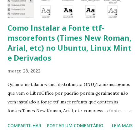
6- Se o comando sudo apt-get -f install nã...
Como Instalar a Fonte ttf-
mscorefonts (Times New Roman,
Arial, etc) no Ubuntu, Linux Mint
e Derivados
março 28, 2022
Quando instalamos uma distribuição GNU/Linuxmsabemos
que vem o LibreOffice por padrão porém geralmente não
vem instalado a fonte ttf-mscorefonts que contém as
fontes Times New Roman, Arial, etc, como essas fontes são
muito útil para os universitários, pelo mundo corporativo e
COMPARTILHAR
POSTAR UM COMENTÁRIO
LEIA MAIS
a Associação Brasileira de Normas Técnicas (ABNT), exige
que os trabalhos sejam entregues nas fontes Times New