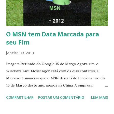
O MSN tem Data Marcada para
seu Fim
janeiro 09, 2013
Imagem Retirado do Google 15 de Março Agora sim, o
Windows Live Messenger está com os dias contatos, a
Microsoft anunciou que o MSN deixará de funcionar no dia
15 de Março deste ano, menos na China. A empresa
aconselha a todos os usuários a usarem o Skype que foi
COMPARTILHAR
POSTAR UM COMENTÁRIO
LEIA MAIS
integrado com o serviço do MSN, segundo a empresa, os
usuários estão sendo notificados por e-mail sobre como
proceder para fazer esta mudança de plataforma (eu não