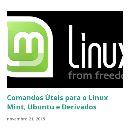
recebi até agora tal notificação). Acho o Skype melhor que
o Windows Live (assim como muitos profissionais de TI) ,
mesmo na versão para Linux, claro, sempre existem outras
opções e o Pidgin, que se mostra como opção.
Comandos Úteis para o Linux
Mint, Ubuntu e Derivados
novembro 21, 2015