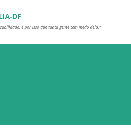
Pular para o conteúdo principal
LIA-DF
sabilidade, é por isso que tanta gente tem medo dela."