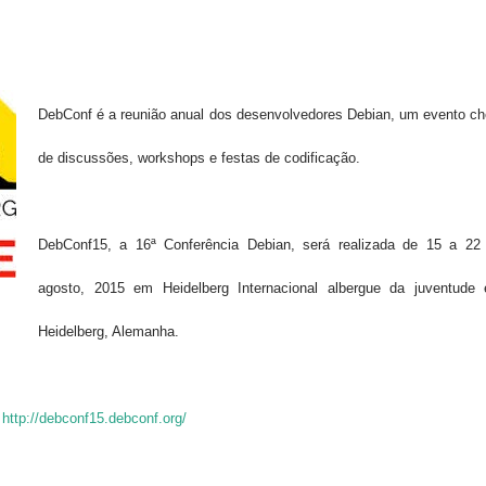
DebConf
é
a reunião
anual dos
desenvolvedores Debian
,
um evento
ch
de discussões
, workshops
e festas
de codificação
.
DebConf15
, a
16ª Conferência
Debian,
será realizada de
15 a
22
agosto, 2015
em
Heidelberg
Internacional
albergue da juventude
Heidelberg
, Alemanha.
:
http://debconf15.debconf.org/