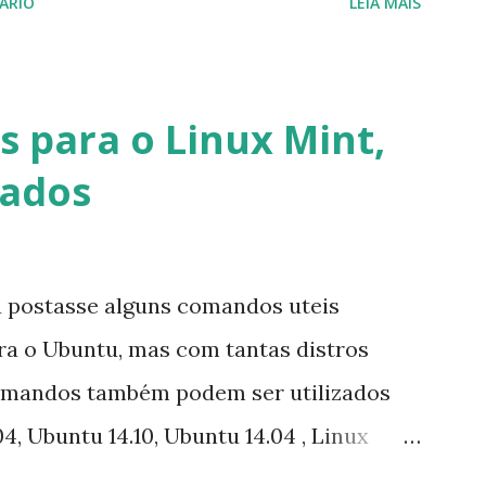
ÁRIO
LEIA MAIS
cados por e-mail sobre como proceder
lataforma (eu não recebi até agora tal
melhor que o Windows Live (assim como
 para o Linux Mint,
 mesmo na versão para Linux, claro,
vados
s e o Pidgin, que se mostra como opção.
u postasse alguns comandos uteis
ara o Ubuntu, mas com tantas distros
omandos também podem ser utilizados
4, Ubuntu 14.10, Ubuntu 14.04 , Linux
nux Mint 17, Pinguy OS 14.04, Elementary OS