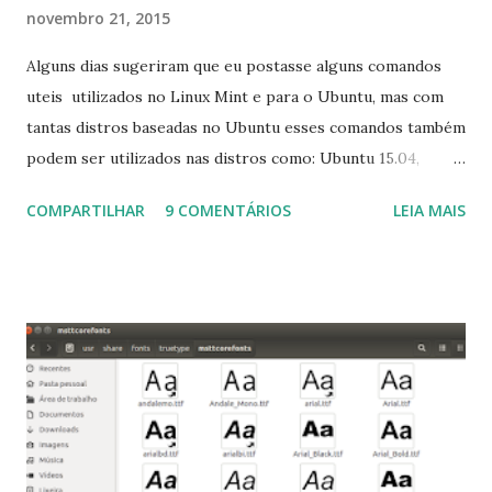
novembro 21, 2015
Alguns dias sugeriram que eu postasse alguns comandos
uteis utilizados no Linux Mint e para o Ubuntu, mas com
tantas distros baseadas no Ubuntu esses comandos também
podem ser utilizados nas distros como: Ubuntu 15.04,
Ubuntu 14.10, Ubuntu 14.04 , Linux Mint 17.2, Linux Mint 17.1,
COMPARTILHAR
9 COMENTÁRIOS
LEIA MAIS
Linux Mint 17, Pinguy OS 14.04, Elementary OS 0.3, Deepin
2014, Peppermint Five, LXLE 14.04 and Linux Lite 2 2 ,
DuZeru, Kaiana e derivados . Segue alguns comandos
importantes para manutenção do sistema, principalmente
para usuários iniciantes... 1- Atualizar a lista de pacotes: $
sudo apt-get update 2- Atualizar toda a distro: $ sudo apt-
get -f dist-upgrade ou update-manager -d -c 3- Instalar
pacotes: $ sudo apt-get install [nome do pacote] 4-
Procurar arquivos corrompidos: $ sudo apt-get check 5-