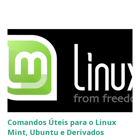
usuários estão sendo notificados por e-mail sobre como
proceder para fazer esta mudança de plataforma (eu não
recebi até agora tal notificação). Acho o Skype melhor que
o Windows Live (assim como muitos profissionais de TI) ,
mesmo na versão para Linux, claro, sempre existem outras
opções e o Pidgin, que se mostra como opção.
Comandos Úteis para o Linux
Mint, Ubuntu e Derivados