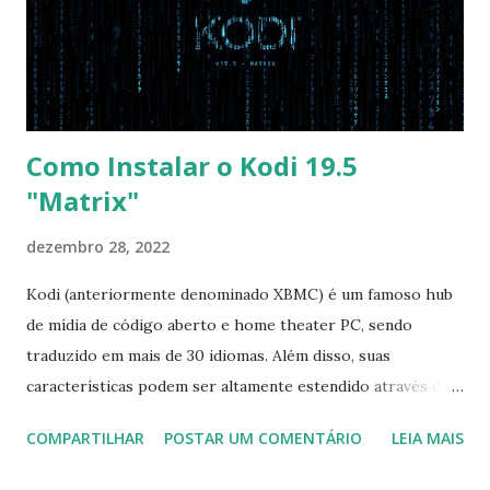
vai garantir que ele tente primeiro o boot pela USB, depois
pelo CD e por último no HD. Apenas as opções acima são
as necessá...
Como Instalar o Kodi 19.5
"Matrix"
dezembro 28, 2022
Kodi (anteriormente denominado XBMC) é um famoso hub
de mídia de código aberto e home theater PC, sendo
traduzido em mais de 30 idiomas. Além disso, suas
características podem ser altamente estendido através de
plugins de terceiros e extensões e tem suporte para PVR
COMPARTILHAR
POSTAR UM COMENTÁRIO
LEIA MAIS
(personal video recorder). A versão final do Kodi 19.5
“Matrix” foi lançado, chegando com alterações que podem