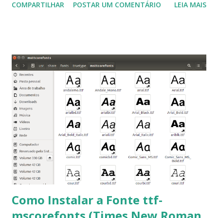
COMPARTILHAR
POSTAR UM COMENTÁRIO
LEIA MAIS
a Associação Brasileira de Normas Técnicas (ABNT), exige
que os trabalhos sejam entregues nas fontes Times New
Roman e Arial, por meio desta postagem espero pode
ajudar a todos com a instalação da fonte ttf-mscorefonts
que contém essas fontes. Ao instalar o GNU/Linux abra o
terminal e execute o comando: $ sudo apt-get install ttf-
mscorefonts-installer Leia os termos de uso e avance
clicando em “Ok” Agora aceite os termos de uso clicando
em “Sim” Pronto agora abra o LibreOffice e veja se as
fontes Times New Roman, Arial estão instaladas. Caso
ocorra algum erro ou precisa reinstalar, execute: $ sudo
apt-get install --reinstall ttf-mscorefonts-installer
Como Instalar a Fonte ttf-
mscorefonts (Times New Roman,