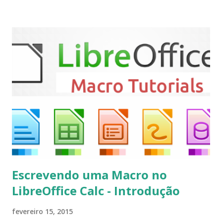
ser vistas clicando aqui . Para instalar no Ubuntu, Linux
Mint, Elementary OS e derivados, execute: $ sudo add-apt-
repository ppa:team-xbmc/ppa $ sudo apt-get update $
sudo apt-get install kodi Use o comando a seguir para
instalar codecs de áudio e outros complementos,
executando: $ sudo apt-get install --install-suggests
kodi Para remover, execute: $ sudo apt-get remove
kodi*
Escrevendo uma Macro no
LibreOffice Calc - Introdução
fevereiro 15, 2015