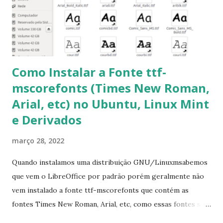
Corrigir problemas de dependências, concluir instalação de
pacotes pendentes e outros erros: $ sudo apt-get -f install
6- Se o comando sudo apt-get -f install nã...
Como Instalar a Fonte ttf-
mscorefonts (Times New Roman,
Arial, etc) no Ubuntu, Linux Mint
e Derivados
março 28, 2022
Quando instalamos uma distribuição GNU/Linuxmsabemos
que vem o LibreOffice por padrão porém geralmente não
vem instalado a fonte ttf-mscorefonts que contém as
fontes Times New Roman, Arial, etc, como essas fontes são
muito útil para os universitários, pelo mundo corporativo e