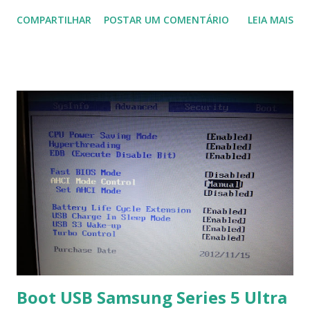
domótica, PID, fotovoltaica, encanamento de piscinas, etc.!
COMPARTILHAR
POSTAR UM COMENTÁRIO
LEIA MAIS
Na última versão 0.100, a coleção contém mais de 8.000
símbolos... Mais informações clique aqui . Para baixar clique
no link: https://qelectrotech.org/download.php
Boot USB Samsung Series 5 Ultra