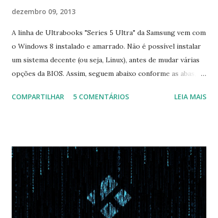
dezembro 09, 2013
A linha de Ultrabooks "Series 5 Ultra" da Samsung vem com
o Windows 8 instalado e amarrado. Não é possível instalar
um sistema decente (ou seja, Linux), antes de mudar várias
opções da BIOS. Assim, seguem abaixo conforme as abas, a
configuração da BIOS necessária para conseguir fazer boot.
COMPARTILHAR
5 COMENTÁRIOS
LEIA MAIS
Na inicialização aperte F2 para acessar a BIOS e então faça
as seguintes alterações: Advanced : Fast BIOS Mode ->
Disabled AHCI Mode Control -> Manual ( Atenção: Se você
não for usar exclusivamente Linux, mas sim fazer dual boot
com Win, deixe essa opção no Auto ) Set AHCI Mode ->
Disabled USB S3 Wake-up -> Enabled Boot: Secure Boot ->
Disabled OS Mode Selection -> UEFI and CSM OS (Essa
opção garante boot com Win e Linux) Boot > Boot Priority
Order USB HDD: SATA CD: SATA HDD: Essa ordem de boot