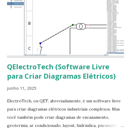
mscorefonts-installer Leia os termos de uso e avance
clicando em “Ok” Agora aceite os termos de uso clicando
em “Sim” Pronto agora abra o LibreOffice e veja se as
fontes Times New Roman, Arial estão instaladas. Caso
ocorra algum erro ou precisa reinstalar, execute: $ sudo
apt-get install --reinstall ttf-mscorefonts-installer
QElectroTech (Software Livre
para Criar Diagramas Elétricos)
junho 11, 2025
ElectroTech, ou QET, abreviadamente, é um software livre
para criar diagramas elétricos industriais complexos. Mas
você também pode criar diagramas de encanamento,
geotermia, ar condicionado, layout, hidráulica, pneumática,