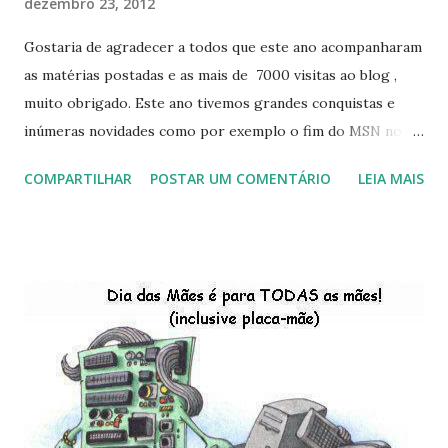
dezembro 23, 2012
Gostaria de agradecer a todos que este ano acompanharam
as matérias postadas e as mais de 7000 visitas ao blog ,
muito obrigado. Este ano tivemos grandes conquistas e
inúmeras novidades como por exemplo o fim do MSN no
início de 2013, a criação da União Livre e o desenvolvimento
COMPARTILHAR
POSTAR UM COMENTÁRIO
LEIA MAIS
do Kaiana que será lançada em 2013, distro nacional , a
descontinução do BigLinux do DreanLinux entre outr as
distro, o lançamento do liv ro da S B P - Software Publico
Brasileiro, os dois anos do LibreOffice, o prime iro Hackday
do LibreOffice , o IX Latinoware, a Microsoft boicotando o
Linux (como sempre), o lançamento do Windows 8 e a sua
baixa taxa de adesão pelos usuários, entre out ros. Gostaria
de desejar a todos Boas Festas e que em 2013 possamos
estar juntos novamente. Feliz Natal!!!! F eli z 2013 a todos!!!