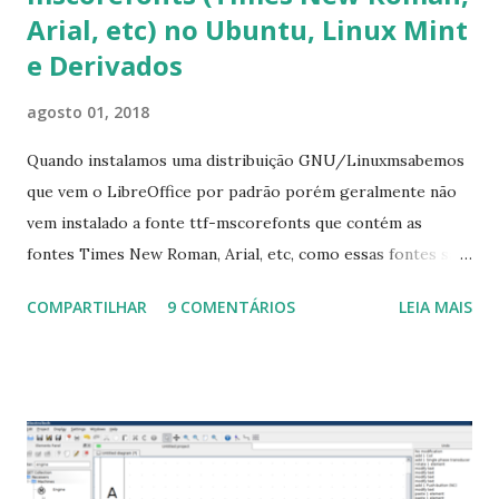
Arial, etc) no Ubuntu, Linux Mint
e Derivados
agosto 01, 2018
Quando instalamos uma distribuição GNU/Linuxmsabemos
que vem o LibreOffice por padrão porém geralmente não
vem instalado a fonte ttf-mscorefonts que contém as
fontes Times New Roman, Arial, etc, como essas fontes são
muito útil para os universitários, pelo mundo corporativo e
COMPARTILHAR
9 COMENTÁRIOS
LEIA MAIS
a Associação Brasileira de Normas Técnicas (ABNT), exige
que os trabalhos sejam entregues nas fontes Times New
Roman e Arial, por meio desta postagem espero pode
ajudar a todos com a instalação da fonte ttf-mscorefonts
que contém essas fontes. Ao instalar o GNU/Linux abra o
terminal e execute o comando: $ sudo apt-get install ttf-