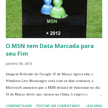
O MSN tem Data Marcada para
seu Fim
janeiro 09, 2013
Imagem Retirado do Google 15 de Março Agora sim, o
Windows Live Messenger está com os dias contatos, a
Microsoft anunciou que o MSN deixará de funcionar no dia
15 de Março deste ano, menos na China. A empresa
aconselha a todos os usuários a usarem o Skype que foi
COMPARTILHAR
POSTAR UM COMENTÁRIO
LEIA MAIS
integrado com o serviço do MSN, segundo a empresa, os