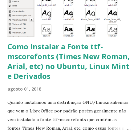
fontes Times New Roman, Arial estão instaladas. Caso
ocorra algum erro ou precisa reinstalar, execute: $ sudo
apt-get install --reinstall ttf-mscorefonts-installer
Como Instalar a Fonte ttf-
mscorefonts (Times New Roman,
Arial, etc) no Ubuntu, Linux Mint
e Derivados
agosto 01, 2018
Quando instalamos uma distribuição GNU/Linuxmsabemos
que vem o LibreOffice por padrão porém geralmente não
vem instalado a fonte ttf-mscorefonts que contém as
fontes Times New Roman, Arial, etc, como essas fontes são
muito útil para os universitários, pelo mundo corporativo e