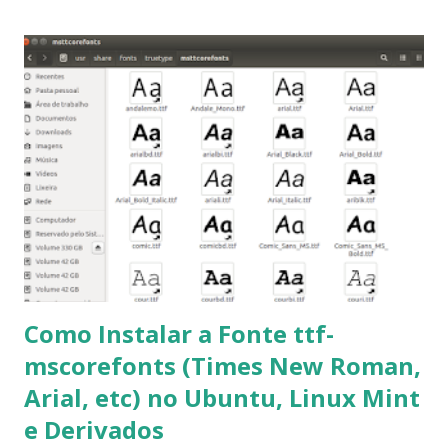
importantes para manutenção do sistema, principalmente
para usuários iniciantes... 1- Atualizar a lista de pacotes: $
sudo apt-get update 2- Atualizar toda a distro: $ sudo apt-
get -f dist-upgrade ou update-manager -d -c 3- Instalar
pacotes: $ sudo apt-get install [nome do pacote] 4-
Procurar arquivos corrompidos: $ sudo apt-get check 5-
Corrigir problemas de dependências, concluir instalação de
pacotes pendentes e outros erros: $ sudo apt-get -f install
6- Se o comando sudo apt-get -f install nã...
Como Instalar a Fonte ttf-
mscorefonts (Times New Roman,
Arial, etc) no Ubuntu, Linux Mint
e Derivados