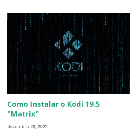
Disabled AHCI Mode Control -> Manual ( Atenção: Se você
não for usar exclusivamente Linux, mas sim fazer dual boot
com Win, deixe essa opção no Auto ) Set AHCI Mode ->
Disabled USB S3 Wake-up -> Enabled Boot: Secure Boot ->
Disabled OS Mode Selection -> UEFI and CSM OS (Essa
opção garante boot com Win e Linux) Boot > Boot Priority
Order USB HDD: SATA CD: SATA HDD: Essa ordem de boot
vai garantir que ele tente primeiro o boot pela USB, depois
pelo CD e por último no HD. Apenas as opções acima são
as necessá...
Como Instalar o Kodi 19.5
"Matrix"
dezembro 28, 2022