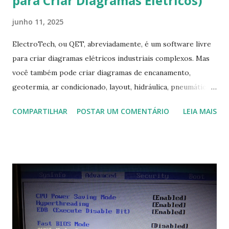
para Criar Diagramas Elétricos)
junho 11, 2025
ElectroTech, ou QET, abreviadamente, é um software livre
para criar diagramas elétricos industriais complexos. Mas
você também pode criar diagramas de encanamento,
geotermia, ar condicionado, layout, hidráulica, pneumática,
domótica, PID, fotovoltaica, encanamento de piscinas, etc.!
COMPARTILHAR
POSTAR UM COMENTÁRIO
LEIA MAIS
Na última versão 0.100, a coleção contém mais de 8.000
símbolos... Mais informações clique aqui . Para baixar clique
no link: https://qelectrotech.org/download.php