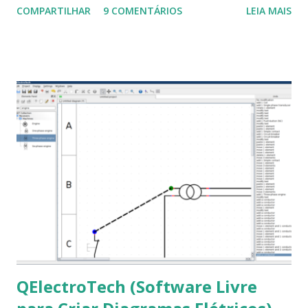
COMPARTILHAR
9 COMENTÁRIOS
LEIA MAIS
a Associação Brasileira de Normas Técnicas (ABNT), exige
que os trabalhos sejam entregues nas fontes Times New
Roman e Arial, por meio desta postagem espero pode
ajudar a todos com a instalação da fonte ttf-mscorefonts
que contém essas fontes. Ao instalar o GNU/Linux abra o
terminal e execute o comando: $ sudo apt-get install ttf-
mscorefonts-installer Leia os termos de uso e avance
clicando em “Ok” Agora aceite os termos de uso clicando
em “Sim” Pronto agora abra o LibreOffice e veja se as
fontes Times New Roman, Arial estão instaladas. Caso
ocorra algum erro ou precisa reinstalar, execute: $ sudo
apt-get install --reinstall ttf-mscorefonts-installer
QElectroTech (Software Livre