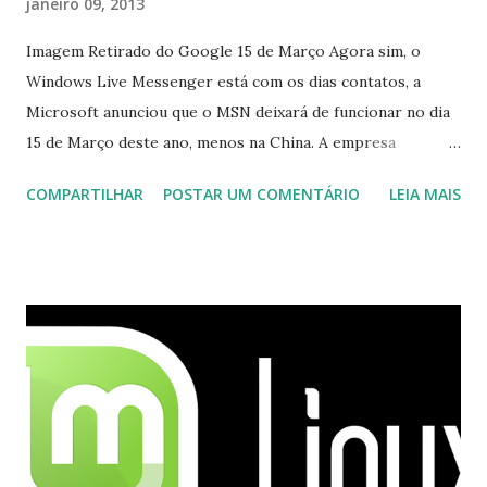
janeiro 09, 2013
Imagem Retirado do Google 15 de Março Agora sim, o
Windows Live Messenger está com os dias contatos, a
Microsoft anunciou que o MSN deixará de funcionar no dia
15 de Março deste ano, menos na China. A empresa
aconselha a todos os usuários a usarem o Skype que foi
COMPARTILHAR
POSTAR UM COMENTÁRIO
LEIA MAIS
integrado com o serviço do MSN, segundo a empresa, os
usuários estão sendo notificados por e-mail sobre como
proceder para fazer esta mudança de plataforma (eu não
recebi até agora tal notificação). Acho o Skype melhor que
o Windows Live (assim como muitos profissionais de TI) ,
mesmo na versão para Linux, claro, sempre existem outras
opções e o Pidgin, que se mostra como opção.