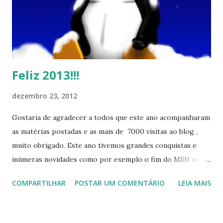
Feliz 2013!!!
dezembro 23, 2012
Gostaria de agradecer a todos que este ano acompanharam
as matérias postadas e as mais de 7000 visitas ao blog ,
muito obrigado. Este ano tivemos grandes conquistas e
inúmeras novidades como por exemplo o fim do MSN no
início de 2013, a criação da União Livre e o desenvolvimento
COMPARTILHAR
POSTAR UM COMENTÁRIO
LEIA MAIS
do Kaiana que será lançada em 2013, distro nacional , a
descontinução do BigLinux do DreanLinux entre outr as
distro, o lançamento do liv ro da S B P - Software Publico