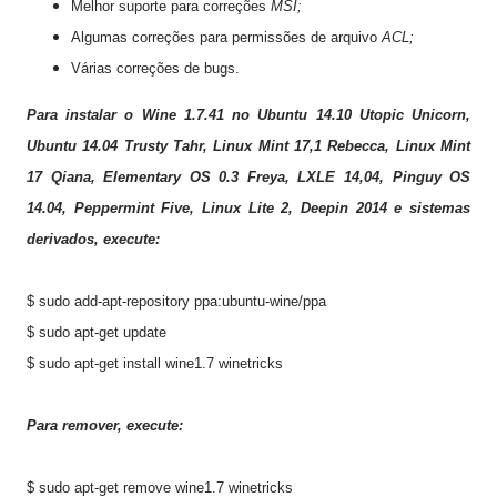
Melhor suporte para
correções
MSI;
Algumas
correções para
permissões de arquivo
ACL;
Várias correções de bugs
.
Para
instalar o Wine
1.7.41
no Ubuntu
14.10
Utopic
Unicorn
,
Ubuntu
14.04
Trusty
Tahr
,
Linux
Mint
17,1
Rebecca
,
Linux
Mint
17
Qiana
,
Elementary
OS
0.3
Freya
,
LXLE
14,04
,
Pinguy
OS
14.04
,
Peppermint
Five,
Linux
Lite 2
,
Deepin
2014
e sistemas
derivados, execute:
$ sudo add-apt-repository ppa:ubuntu-wine/ppa
$ sudo apt-get update
$ sudo apt-get install wine1.7 winetricks
Para remover, execute:
$ sudo apt-get remove wine1.7 winetricks