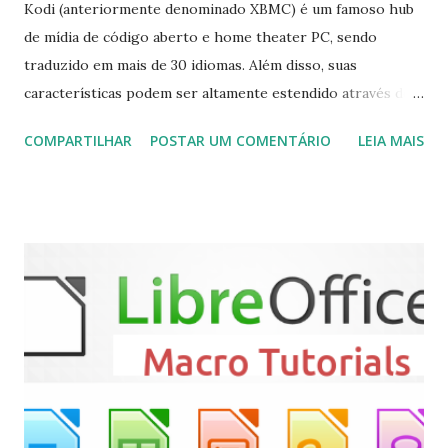
Kodi (anteriormente denominado XBMC) é um famoso hub
de mídia de código aberto e home theater PC, sendo
traduzido em mais de 30 idiomas. Além disso, suas
características podem ser altamente estendido através de
plugins de terceiros e extensões e tem suporte para PVR
COMPARTILHAR
POSTAR UM COMENTÁRIO
LEIA MAIS
(personal video recorder). A versão final do Kodi 19.5
“Matrix” foi lançado, chegando com alterações que podem
ser vistas clicando aqui . Para instalar no Ubuntu, Linux
Mint, Elementary OS e derivados, execute: $ sudo add-apt-
repository ppa:team-xbmc/ppa $ sudo apt-get update $
sudo apt-get install kodi Use o comando a seguir para
instalar codecs de áudio e outros complementos,
executando: $ sudo apt-get install --install-suggests
kodi Para remover, execute: $ sudo apt-get remove
kodi*