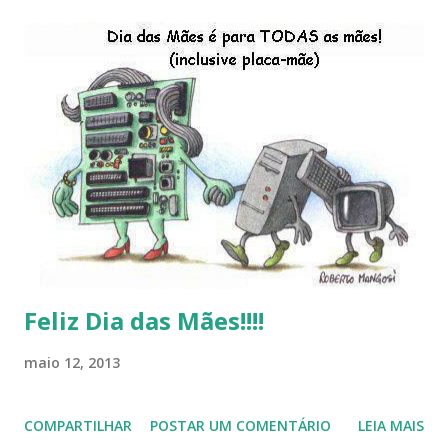
Brasileiro, os dois anos do LibreOffice, o prime iro Hackday
do LibreOffice , o IX Latinoware, a Microsoft boicotando o
Linux (como sempre), o lançamento do Windows 8 e a sua
baixa taxa de adesão pelos usuários, entre out ros. Gostaria
de desejar a todos Boas Festas e que em 2013 possamos
estar juntos novamente. Feliz Natal!!!! F eli z 2013 a todos!!!
Feliz Dia das Mães!!!!
maio 12, 2013
COMPARTILHAR
POSTAR UM COMENTÁRIO
LEIA MAIS