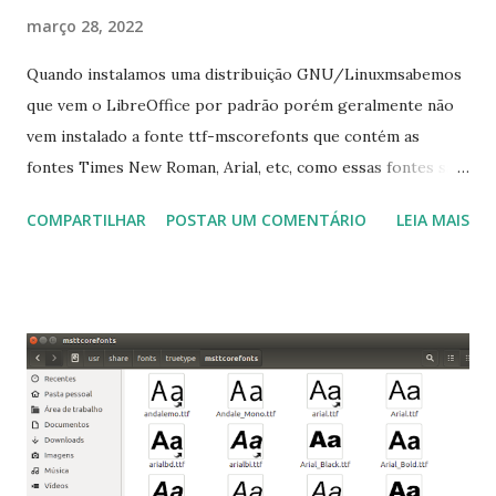
março 28, 2022
Quando instalamos uma distribuição GNU/Linuxmsabemos
que vem o LibreOffice por padrão porém geralmente não
vem instalado a fonte ttf-mscorefonts que contém as
fontes Times New Roman, Arial, etc, como essas fontes são
muito útil para os universitários, pelo mundo corporativo e
COMPARTILHAR
POSTAR UM COMENTÁRIO
LEIA MAIS
a Associação Brasileira de Normas Técnicas (ABNT), exige
que os trabalhos sejam entregues nas fontes Times New
Roman e Arial, por meio desta postagem espero pode
ajudar a todos com a instalação da fonte ttf-mscorefonts
que contém essas fontes. Ao instalar o GNU/Linux abra o
terminal e execute o comando: $ sudo apt-get install ttf-
mscorefonts-installer Leia os termos de uso e avance
clicando em “Ok” Agora aceite os termos de uso clicando
em “Sim” Pronto agora abra o LibreOffice e veja se as