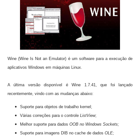
Wine
(
Wine
Is Not
an Emulator
) é um
software
para a execução de
aplicativos Windows
em máquinas Linux
.
A última versão
disponível é
Wine
1.7.41
, que foi
lançado
recentemente,
vindo com as
mudanças
abaixo:
Suporte para
objetos de trabalho
kernel;
Várias correções
para o controle
ListView
;
Melhor suporte para
dados
OOB
no Windows
Sockets;
Suporte para
imagens
DIB
no
cache de dados
OLE
;