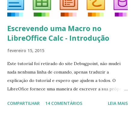
Escrevendo uma Macro no
LibreOffice Calc - Introdução
fevereiro 15, 2015
Este tutorial foi retirado do site Debugpoint, não mudei
nada nenhuma linha de comando, apenas traduzir a
explicação do tutorial e espero que ajudem a todos. O
LibreOfice fornece uma maneira de escrever a sua própria
macro para automatizar várias tarefas repetitivas em seu
COMPARTILHAR
14 COMENTÁRIOS
LEIA MAIS
aplicativo de escritório. Você pode usar Python ou Basic
para o desenvolvimento do macro. Este tutorial se
concentra em escrever um macro básico 'Olá Mundo'
usando básico do LibreOffice Calc . Macro Objetivo Nós