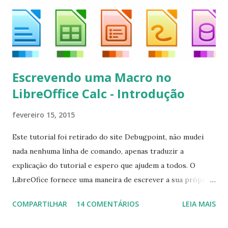
kodi*
Escrevendo uma Macro no
LibreOffice Calc - Introdução
fevereiro 15, 2015
Este tutorial foi retirado do site Debugpoint, não mudei
nada nenhuma linha de comando, apenas traduzir a
explicação do tutorial e espero que ajudem a todos. O
LibreOfice fornece uma maneira de escrever a sua própria
macro para automatizar várias tarefas repetitivas em seu
COMPARTILHAR
14 COMENTÁRIOS
LEIA MAIS
aplicativo de escritório. Você pode usar Python ou Basic
para o desenvolvimento do macro. Este tutorial se