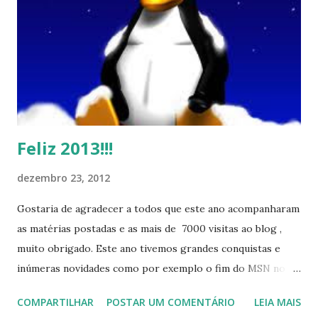
Feliz 2013!!!
dezembro 23, 2012
Gostaria de agradecer a todos que este ano acompanharam
as matérias postadas e as mais de 7000 visitas ao blog ,
muito obrigado. Este ano tivemos grandes conquistas e
inúmeras novidades como por exemplo o fim do MSN no
início de 2013, a criação da União Livre e o desenvolvimento
COMPARTILHAR
POSTAR UM COMENTÁRIO
LEIA MAIS
do Kaiana que será lançada em 2013, distro nacional , a