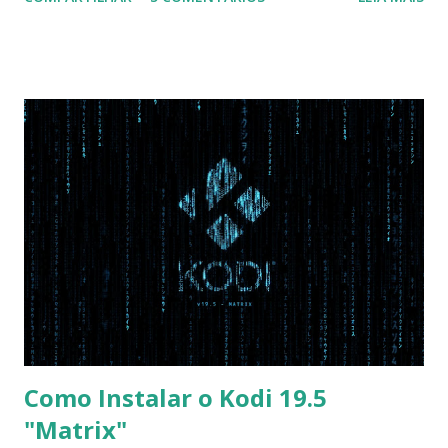
Na inicialização aperte F2 para acessar a BIOS e então faça
as seguintes alterações: Advanced : Fast BIOS Mode ->
Disabled AHCI Mode Control -> Manual ( Atenção: Se você
não for usar exclusivamente Linux, mas sim fazer dual boot
com Win, deixe essa opção no Auto ) Set AHCI Mode ->
Disabled USB S3 Wake-up -> Enabled Boot: Secure Boot ->
Disabled OS Mode Selection -> UEFI and CSM OS (Essa
opção garante boot com Win e Linux) Boot > Boot Priority
Order USB HDD: SATA CD: SATA HDD: Essa ordem de boot
vai garantir que ele tente primeiro o boot pela USB, depois
pelo CD e por último no HD. Apenas as opções acima são
as necessá...
Como Instalar o Kodi 19.5
"Matrix"