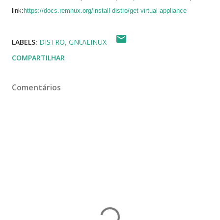
link:
https://docs.remnux.org/install-distro/get-virtual-appliance
LABELS:
DISTRO
GNU\LINUX
COMPARTILHAR
Comentários