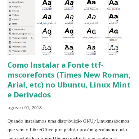
clicando em “Ok” Agora aceite os termos de uso clicando
em “Sim” Pronto agora abra o LibreOffice e veja se as
fontes Times New Roman, Arial estão instaladas. Caso
ocorra algum erro ou precisa reinstalar, execute: $ sudo
apt-get install --reinstall ttf-mscorefonts-installer
Como Instalar a Fonte ttf-
mscorefonts (Times New Roman,
Arial, etc) no Ubuntu, Linux Mint
e Derivados
agosto 01, 2018
Quando instalamos uma distribuição GNU/Linuxmsabemos
que vem o LibreOffice por padrão porém geralmente não
vem instalado a fonte ttf-mscorefonts que contém as