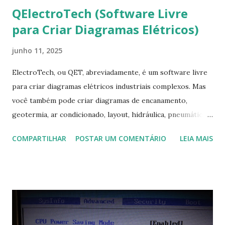
QElectroTech (Software Livre
para Criar Diagramas Elétricos)
junho 11, 2025
ElectroTech, ou QET, abreviadamente, é um software livre
para criar diagramas elétricos industriais complexos. Mas
você também pode criar diagramas de encanamento,
geotermia, ar condicionado, layout, hidráulica, pneumática,
domótica, PID, fotovoltaica, encanamento de piscinas, etc.!
COMPARTILHAR
POSTAR UM COMENTÁRIO
LEIA MAIS
Na última versão 0.100, a coleção contém mais de 8.000
símbolos... Mais informações clique aqui . Para baixar clique
no link: https://qelectrotech.org/download.php