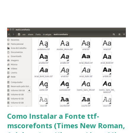
2014, Peppermint Five, LXLE 14.04 and Linux Lite 2 2 ,
DuZeru, Kaiana e derivados . Segue alguns comandos
importantes para manutenção do sistema, principalmente
para usuários iniciantes... 1- Atualizar a lista de pacotes: $
sudo apt-get update 2- Atualizar toda a distro: $ sudo apt-
get -f dist-upgrade ou update-manager -d -c 3- Instalar
pacotes: $ sudo apt-get install [nome do pacote] 4-
Procurar arquivos corrompidos: $ sudo apt-get check 5-
Corrigir problemas de dependências, concluir instalação de
pacotes pendentes e outros erros: $ sudo apt-get -f install
6- Se o comando sudo apt-get -f install nã...
Como Instalar a Fonte ttf-
mscorefonts (Times New Roman,