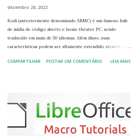
dezembro 28, 2022
Kodi (anteriormente denominado XBMC) é um famoso hub
de mídia de código aberto e home theater PC, sendo
traduzido em mais de 30 idiomas. Além disso, suas
características podem ser altamente estendido através de
plugins de terceiros e extensões e tem suporte para PVR
COMPARTILHAR
POSTAR UM COMENTÁRIO
LEIA MAIS
(personal video recorder). A versão final do Kodi 19.5
“Matrix” foi lançado, chegando com alterações que podem
ser vistas clicando aqui . Para instalar no Ubuntu, Linux
Mint, Elementary OS e derivados, execute: $ sudo add-apt-
repository ppa:team-xbmc/ppa $ sudo apt-get update $
sudo apt-get install kodi Use o comando a seguir para
instalar codecs de áudio e outros complementos,
executando: $ sudo apt-get install --install-suggests
kodi Para remover, execute: $ sudo apt-get remove