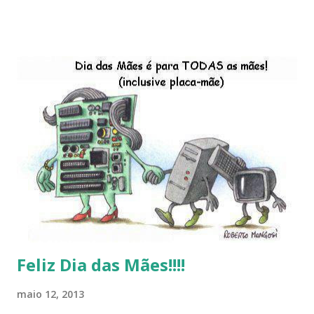
descontinução do BigLinux do DreanLinux entre outr as
distro, o lançamento do liv ro da S B P - Software Publico
Brasileiro, os dois anos do LibreOffice, o prime iro Hackday
do LibreOffice , o IX Latinoware, a Microsoft boicotando o
Linux (como sempre), o lançamento do Windows 8 e a sua
baixa taxa de adesão pelos usuários, entre out ros. Gostaria
de desejar a todos Boas Festas e que em 2013 possamos
estar juntos novamente. Feliz Natal!!!! F eli z 2013 a todos!!!
Feliz Dia das Mães!!!!
maio 12, 2013