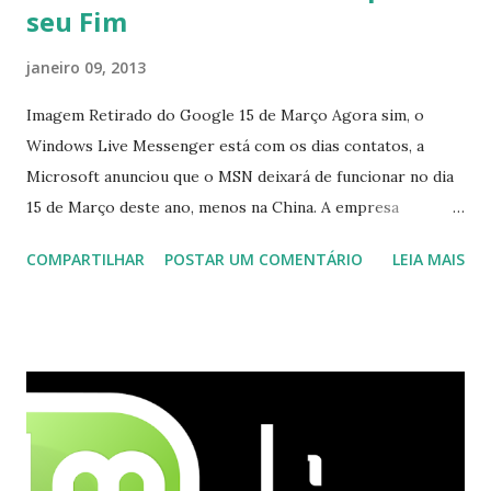
seu Fim
janeiro 09, 2013
Imagem Retirado do Google 15 de Março Agora sim, o
Windows Live Messenger está com os dias contatos, a
Microsoft anunciou que o MSN deixará de funcionar no dia
15 de Março deste ano, menos na China. A empresa
aconselha a todos os usuários a usarem o Skype que foi
COMPARTILHAR
POSTAR UM COMENTÁRIO
LEIA MAIS
integrado com o serviço do MSN, segundo a empresa, os
usuários estão sendo notificados por e-mail sobre como
proceder para fazer esta mudança de plataforma (eu não
recebi até agora tal notificação). Acho o Skype melhor que
o Windows Live (assim como muitos profissionais de TI) ,
mesmo na versão para Linux, claro, sempre existem outras
opções e o Pidgin, que se mostra como opção.