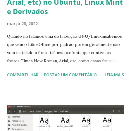
Arial, etc) no Ubuntu, Linux Mint
e Derivados
março 28, 2022
Quando instalamos uma distribuição GNU/Linuxmsabemos
que vem o LibreOffice por padrão porém geralmente não
vem instalado a fonte ttf-mscorefonts que contém as
fontes Times New Roman, Arial, etc, como essas fontes são
muito útil para os universitários, pelo mundo corporativo e
COMPARTILHAR
POSTAR UM COMENTÁRIO
LEIA MAIS
a Associação Brasileira de Normas Técnicas (ABNT), exige
que os trabalhos sejam entregues nas fontes Times New
Roman e Arial, por meio desta postagem espero pode
ajudar a todos com a instalação da fonte ttf-mscorefonts
que contém essas fontes. Ao instalar o GNU/Linux abra o
terminal e execute o comando: $ sudo apt-get install ttf-
mscorefonts-installer Leia os termos de uso e avance