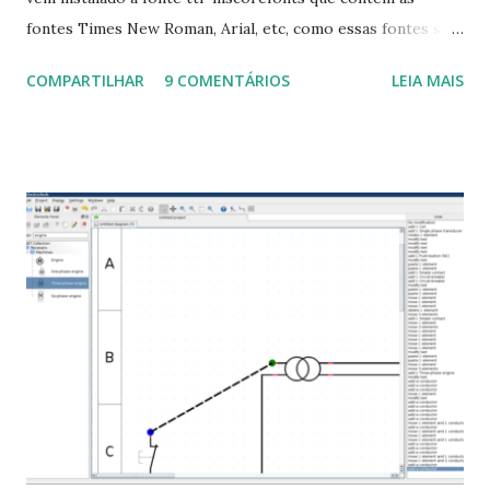
fontes Times New Roman, Arial, etc, como essas fontes são
muito útil para os universitários, pelo mundo corporativo e
COMPARTILHAR
9 COMENTÁRIOS
LEIA MAIS
a Associação Brasileira de Normas Técnicas (ABNT), exige
que os trabalhos sejam entregues nas fontes Times New
Roman e Arial, por meio desta postagem espero pode
ajudar a todos com a instalação da fonte ttf-mscorefonts
que contém essas fontes. Ao instalar o GNU/Linux abra o
terminal e execute o comando: $ sudo apt-get install ttf-
mscorefonts-installer Leia os termos de uso e avance
clicando em “Ok” Agora aceite os termos de uso clicando
em “Sim” Pronto agora abra o LibreOffice e veja se as
fontes Times New Roman, Arial estão instaladas. Caso
ocorra algum erro ou precisa reinstalar, execute: $ sudo
apt-get install --reinstall ttf-mscorefonts-installer