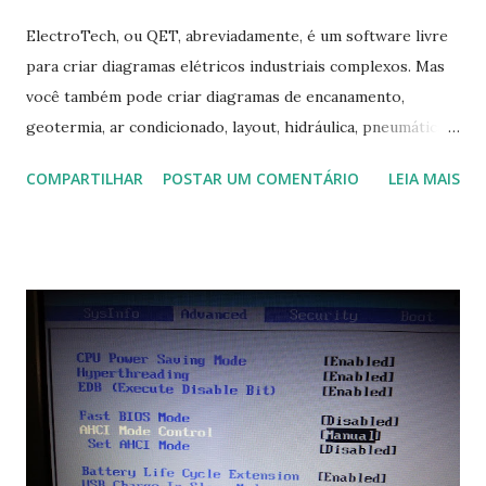
ElectroTech, ou QET, abreviadamente, é um software livre
para criar diagramas elétricos industriais complexos. Mas
você também pode criar diagramas de encanamento,
geotermia, ar condicionado, layout, hidráulica, pneumática,
domótica, PID, fotovoltaica, encanamento de piscinas, etc.!
COMPARTILHAR
POSTAR UM COMENTÁRIO
LEIA MAIS
Na última versão 0.100, a coleção contém mais de 8.000
símbolos... Mais informações clique aqui . Para baixar clique
no link: https://qelectrotech.org/download.php