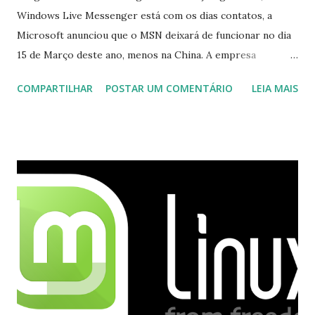
Windows Live Messenger está com os dias contatos, a
Microsoft anunciou que o MSN deixará de funcionar no dia
15 de Março deste ano, menos na China. A empresa
aconselha a todos os usuários a usarem o Skype que foi
COMPARTILHAR
POSTAR UM COMENTÁRIO
LEIA MAIS
integrado com o serviço do MSN, segundo a empresa, os
usuários estão sendo notificados por e-mail sobre como
proceder para fazer esta mudança de plataforma (eu não
recebi até agora tal notificação). Acho o Skype melhor que
o Windows Live (assim como muitos profissionais de TI) ,
mesmo na versão para Linux, claro, sempre existem outras
opções e o Pidgin, que se mostra como opção.