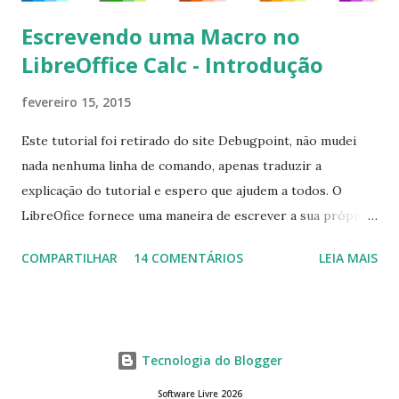
Escrevendo uma Macro no
LibreOffice Calc - Introdução
fevereiro 15, 2015
Este tutorial foi retirado do site Debugpoint, não mudei
nada nenhuma linha de comando, apenas traduzir a
explicação do tutorial e espero que ajudem a todos. O
LibreOfice fornece uma maneira de escrever a sua própria
macro para automatizar várias tarefas repetitivas em seu
COMPARTILHAR
14 COMENTÁRIOS
LEIA MAIS
aplicativo de escritório. Você pode usar Python ou Basic
para o desenvolvimento do macro. Este tutorial se
concentra em escrever um macro básico 'Olá Mundo'
usando básico do LibreOffice Calc . Macro Objetivo Nós
Tecnologia do Blogger
iremos criar uma macro que iria colocar a string ' Olá
Mundo' na primeira célula do LibreOffice Calc ou seja, a
Software Livre 2026