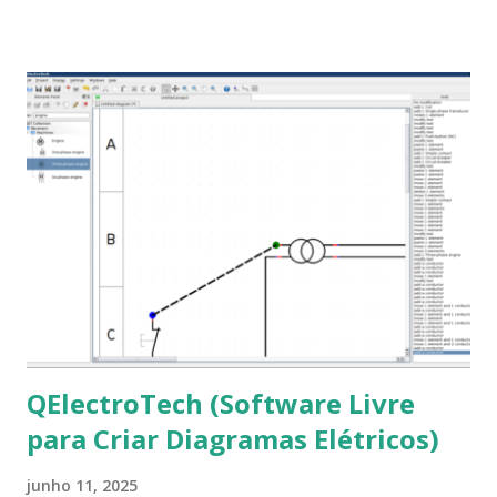
Roman e Arial, por meio desta postagem espero pode
ajudar a todos com a instalação da fonte ttf-mscorefonts
que contém essas fontes. Ao instalar o GNU/Linux abra o
terminal e execute o comando: $ sudo apt-get install ttf-
mscorefonts-installer Leia os termos de uso e avance
clicando em “Ok” Agora aceite os termos de uso clicando
em “Sim” Pronto agora abra o LibreOffice e veja se as
fontes Times New Roman, Arial estão instaladas. Caso
ocorra algum erro ou precisa reinstalar, execute: $ sudo
apt-get install --reinstall ttf-mscorefonts-installer
QElectroTech (Software Livre
para Criar Diagramas Elétricos)
junho 11, 2025