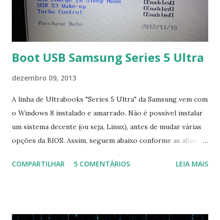
Boot USB Samsung Series 5 Ultra
dezembro 09, 2013
A linha de Ultrabooks "Series 5 Ultra" da Samsung vem com
o Windows 8 instalado e amarrado. Não é possível instalar
um sistema decente (ou seja, Linux), antes de mudar várias
opções da BIOS. Assim, seguem abaixo conforme as abas, a
configuração da BIOS necessária para conseguir fazer boot.
COMPARTILHAR
5 COMENTÁRIOS
LEIA MAIS
Na inicialização aperte F2 para acessar a BIOS e então faça
as seguintes alterações: Advanced : Fast BIOS Mode ->
Disabled AHCI Mode Control -> Manual ( Atenção: Se você
não for usar exclusivamente Linux, mas sim fazer dual boot