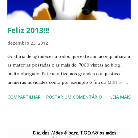
Feliz 2013!!!
dezembro 23, 2012
Gostaria de agradecer a todos que este ano acompanharam
as matérias postadas e as mais de 7000 visitas ao blog ,
muito obrigado. Este ano tivemos grandes conquistas e
inúmeras novidades como por exemplo o fim do MSN no
início de 2013, a criação da União Livre e o desenvolvimento
COMPARTILHAR
POSTAR UM COMENTÁRIO
LEIA MAIS
do Kaiana que será lançada em 2013, distro nacional , a
descontinução do BigLinux do DreanLinux entre outr as
distro, o lançamento do liv ro da S B P - Software Publico
Brasileiro, os dois anos do LibreOffice, o prime iro Hackday
do LibreOffice , o IX Latinoware, a Microsoft boicotando o