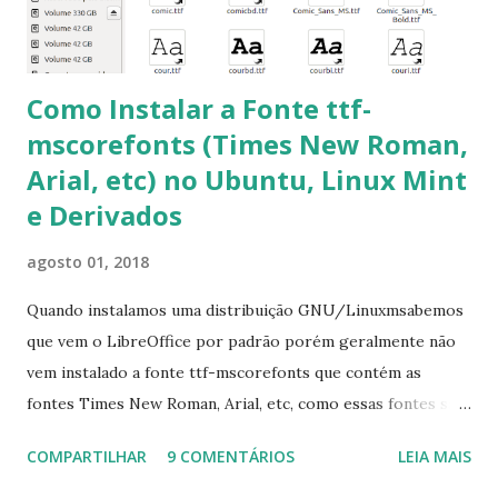
apt-get install --reinstall ttf-mscorefonts-installer
Como Instalar a Fonte ttf-
mscorefonts (Times New Roman,
Arial, etc) no Ubuntu, Linux Mint
e Derivados
agosto 01, 2018
Quando instalamos uma distribuição GNU/Linuxmsabemos
que vem o LibreOffice por padrão porém geralmente não
vem instalado a fonte ttf-mscorefonts que contém as
fontes Times New Roman, Arial, etc, como essas fontes são
muito útil para os universitários, pelo mundo corporativo e
COMPARTILHAR
9 COMENTÁRIOS
LEIA MAIS
a Associação Brasileira de Normas Técnicas (ABNT), exige
que os trabalhos sejam entregues nas fontes Times New