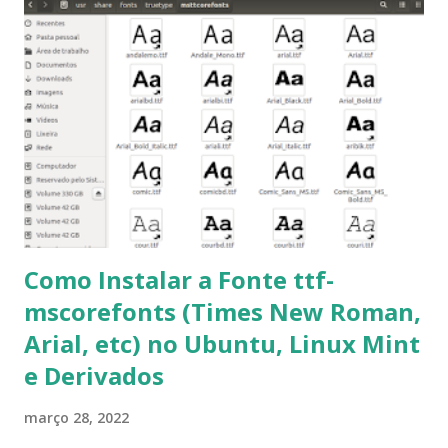
sudo apt-get update 2- Atualizar toda a distro: $ sudo apt-
get -f dist-upgrade ou update-manager -d -c 3- Instalar
pacotes: $ sudo apt-get install [nome do pacote] 4-
Procurar arquivos corrompidos: $ sudo apt-get check 5-
Corrigir problemas de dependências, concluir instalação de
pacotes pendentes e outros erros: $ sudo apt-get -f install
6- Se o comando sudo apt-get -f install nã...
Como Instalar a Fonte ttf-
mscorefonts (Times New Roman,
Arial, etc) no Ubuntu, Linux Mint
e Derivados
março 28, 2022