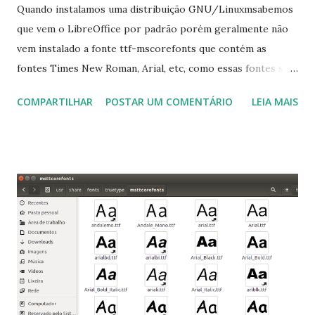
Quando instalamos uma distribuição GNU/Linuxmsabemos
que vem o LibreOffice por padrão porém geralmente não
vem instalado a fonte ttf-mscorefonts que contém as
fontes Times New Roman, Arial, etc, como essas fontes são
muito útil para os universitários, pelo mundo corporativo e
COMPARTILHAR
POSTAR UM COMENTÁRIO
LEIA MAIS
a Associação Brasileira de Normas Técnicas (ABNT), exige
que os trabalhos sejam entregues nas fontes Times New
Roman e Arial, por meio desta postagem espero pode
ajudar a todos com a instalação da fonte ttf-mscorefonts
que contém essas fontes. Ao instalar o GNU/Linux abra o
terminal e execute o comando: $ sudo apt-get install ttf-
mscorefonts-installer Leia os termos de uso e avance
clicando em “Ok” Agora aceite os termos de uso clicando
em “Sim” Pronto agora abra o LibreOffice e veja se as
fontes Times New Roman, Arial estão instaladas. Caso
ocorra algum erro ou precisa reinstalar, execute: $ sudo