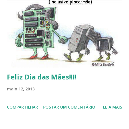
Linux (como sempre), o lançamento do Windows 8 e a sua
baixa taxa de adesão pelos usuários, entre out ros. Gostaria
de desejar a todos Boas Festas e que em 2013 possamos
estar juntos novamente. Feliz Natal!!!! F eli z 2013 a todos!!!
Feliz Dia das Mães!!!!
maio 12, 2013
COMPARTILHAR
POSTAR UM COMENTÁRIO
LEIA MAIS