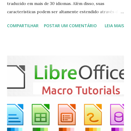
traduzido em mais de 30 idiomas. Além disso, suas
características podem ser altamente estendido através de
plugins de terceiros e extensões e tem suporte para PVR
COMPARTILHAR
POSTAR UM COMENTÁRIO
LEIA MAIS
(personal video recorder). A versão final do Kodi 19.5
“Matrix” foi lançado, chegando com alterações que podem
ser vistas clicando aqui . Para instalar no Ubuntu, Linux
Mint, Elementary OS e derivados, execute: $ sudo add-apt-
repository ppa:team-xbmc/ppa $ sudo apt-get update $
sudo apt-get install kodi Use o comando a seguir para
instalar codecs de áudio e outros complementos,
executando: $ sudo apt-get install --install-suggests
kodi Para remover, execute: $ sudo apt-get remove
kodi*