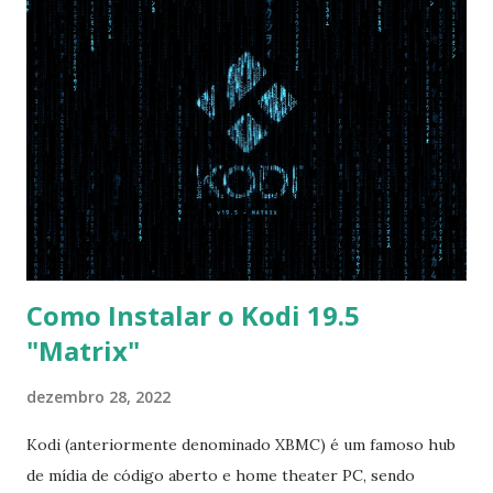
com Win, deixe essa opção no Auto ) Set AHCI Mode ->
Disabled USB S3 Wake-up -> Enabled Boot: Secure Boot ->
Disabled OS Mode Selection -> UEFI and CSM OS (Essa
opção garante boot com Win e Linux) Boot > Boot Priority
Order USB HDD: SATA CD: SATA HDD: Essa ordem de boot
vai garantir que ele tente primeiro o boot pela USB, depois
pelo CD e por último no HD. Apenas as opções acima são
as necessá...
Como Instalar o Kodi 19.5
"Matrix"
dezembro 28, 2022
Kodi (anteriormente denominado XBMC) é um famoso hub
de mídia de código aberto e home theater PC, sendo