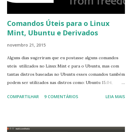
Comandos Úteis para o Linux
Mint, Ubuntu e Derivados
novembro 21, 2015
Alguns dias sugeriram que eu postasse alguns comandos
uteis utilizados no Linux Mint e para o Ubuntu, mas com
tantas distros baseadas no Ubuntu esses comandos também
podem ser utilizados nas distros como: Ubuntu 15.04,
Ubuntu 14.10, Ubuntu 14.04 , Linux Mint 17.2, Linux Mint 17.1,
COMPARTILHAR
9 COMENTÁRIOS
LEIA MAIS
Linux Mint 17, Pinguy OS 14.04, Elementary OS 0.3, Deepin
2014, Peppermint Five, LXLE 14.04 and Linux Lite 2 2 ,
DuZeru, Kaiana e derivados . Segue alguns comandos
importantes para manutenção do sistema, principalmente
para usuários iniciantes... 1- Atualizar a lista de pacotes: $