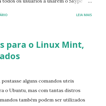
a todos os usuários a usarem o Skype
iço do MSN, segundo a empresa, os
ÁRIO
LEIA MAIS
cados por e-mail sobre como proceder
lataforma (eu não recebi até agora tal
melhor que o Windows Live (assim como
 para o Linux Mint,
 mesmo na versão para Linux, claro,
vados
s e o Pidgin, que se mostra como opção.
u postasse alguns comandos uteis
ara o Ubuntu, mas com tantas distros
omandos também podem ser utilizados