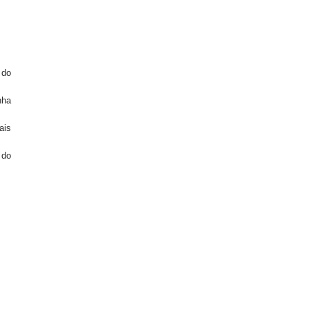
 do
nha
ais
 do