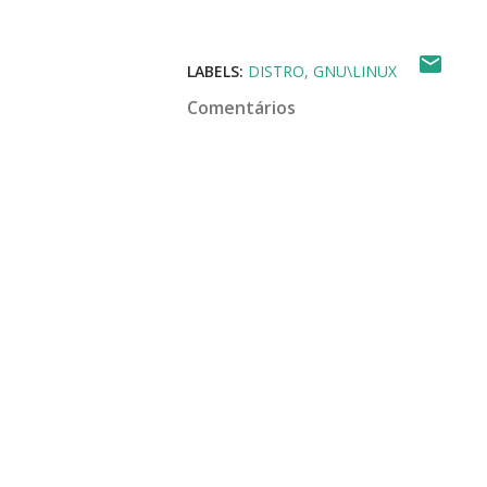
LABELS:
DISTRO
GNU\LINUX
Comentários