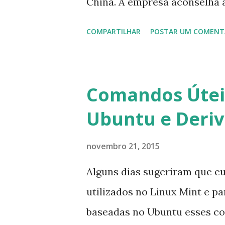
China. A empresa aconselha 
que foi integrado com o serv
COMPARTILHAR
POSTAR UM COMENT
usuários estão sendo notifi
para fazer esta mudança de p
notificação). Acho o Skype 
Comandos Úteis
muitos profissionais de TI) ,
Ubuntu e Deri
sempre existem outras opçõe
novembro 21, 2015
Alguns dias sugeriram que e
utilizados no Linux Mint e p
baseadas no Ubuntu esses c