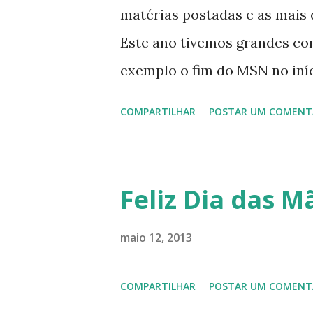
matérias postadas e as mais d
Este ano tivemos grandes co
exemplo o fim do MSN no iníci
desenvolvimento do Kaiana qu
COMPARTILHAR
POSTAR UM COMENT
, a descontinução do BigLinux
lançamento do liv ro da S B P
anos do LibreOffice, o prime 
Feliz Dia das Mã
Latinoware, a Microsoft boic
lançamento do Windows 8 e a
maio 12, 2013
usuários, entre out ros. Gost
COMPARTILHAR
POSTAR UM COMENT
em 2013 possamos estar juntos