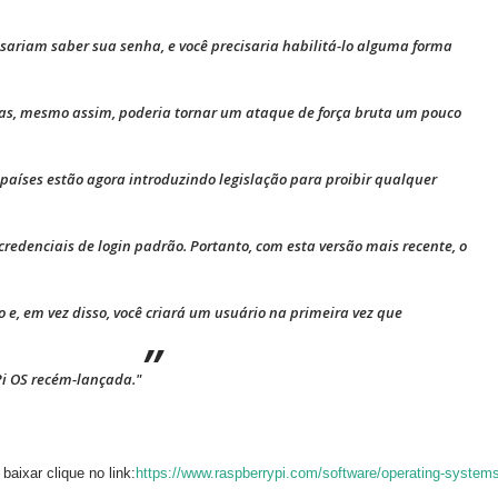
sariam saber sua senha, e você precisaria habilitá-lo alguma forma
mas, mesmo assim, poderia tornar um ataque de força bruta um pouco
s países estão agora introduzindo legislação para proibir qualquer
 credenciais de login padrão. Portanto, com esta versão mais recente, o
 e, em vez disso, você criará um usuário na primeira vez que
i OS recém-lançada."
 baixar clique no link:
https://www.raspberrypi.com/software/operating-systems